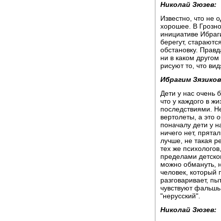
Николай Зюзев:
Известно, что не 
хорошее. В Грозно
инициативе Ибраг
берегут, стараютс
обстановку. Правд
ни в каком другом
рисуют то, что вид
Ибрагим Зязиков
Дети у нас очень
что у каждого в ж
последствиями. Не
вертолеты, а это 
поначалу дети у н
ничего нет, прятал
лучше, не такая р
тех же психологов,
пределами детског
можно обмануть, н
человек, который 
разговаривает, пы
чувствуют фальшь, 
"нерусский".
Николай Зюзев: