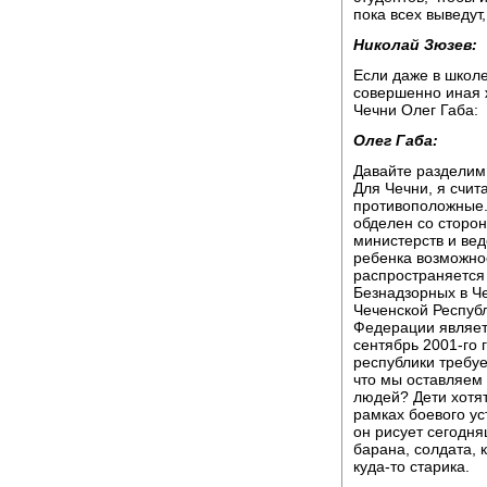
пока всех выведут,
Николай Зюзев:
Если даже в школе
совершенно иная 
Чечни Олег Габа:
Олег Габа:
Давайте разделим 
Для Чечни, я счит
противоположные.
обделен со сторо
министерств и вед
ребенка возможнос
распространяется
Безнадзорных в Че
Чеченской Респуб
Федерации являет
сентябрь 2001-го 
республики требуе
что мы оставляем
людей? Дети хотя
рамках боевого ус
он рисует сегодня
барана, солдата, 
куда-то старика.