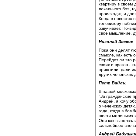
квартиру в своем 
локального боя, н
происходят, и дост
Когда в новостях 
телевизору поближ
озвучивает. По-ви
свое мышление, д
Николай Зюзев:
Пока они делят лю
смысле, как есть с
Перейдет ли это р
своих и врагов - к
приютили, дали им
других чеченских 
Петр Вайль:
В нашей московск
"За гражданские 
Андрей, я хочу об
о чеченских детях
года, когда в бом
шести маленьких 
Они как выползали
сильнейшее впеч
Андрей Бабушки