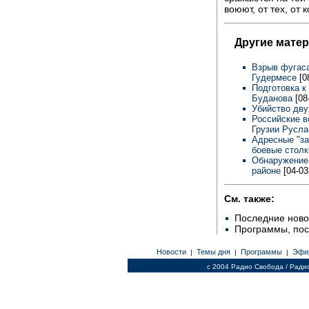
воюют, от тех, от 
Другие мате
Взрыв фугаса
Гудермесе
[0
Подготовка к
Буданова
[08
Убийство дву
Российские в
Грузии Русл
Адресные "за
боевые стол
Обнаружение 
районе
[04-03
См. также:
Последние ново
Программы, по
Новости
Темы дня
Программы
Эфи
|
|
|
c 2004 Радио Свобода / Ради