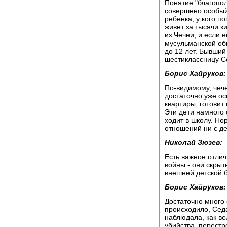
Понятие "благопол
совершено особый
ребенка, у кого по
живет за тысячи к
из Чечни, и если 
мусульманской об
до 12 лет. Бывши
шестиклассницу С
Борис Хайруков:
По-видимому, чеч
достаточно уже ос
квартиры, готовит
Эти дети намного 
ходит в школу. Н
отношений ни с де
Николай Зюзев:
Есть важное отлич
войны - они скрыт
внешней детской б
Борис Хайруков:
Достаточно много 
происходило, Седа
наблюдала, как ве
убийства, перестр