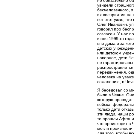
не обязательно ба
увидели страшного
бесчеловечного, я
их восприятии на 
вот этот ужас, что
Олег Иванович, у
говорил про беспр
согласен. У нас п
июня 1999-го года
вне дома и за кот
детских учреждени
или детском учреж
наверное, дети Чеч
не гарантированы
распространяется.
передвижения, одн
человека на уваже
сожалению, в Чечн
Я беседовал со м
были в Чечне. Они
которую проводят
войска, федеральн
только дети отказ
эти люди, наши ро
то прошли Афганис
что происходит в Ч
могли произнести 
для того, чтобы в