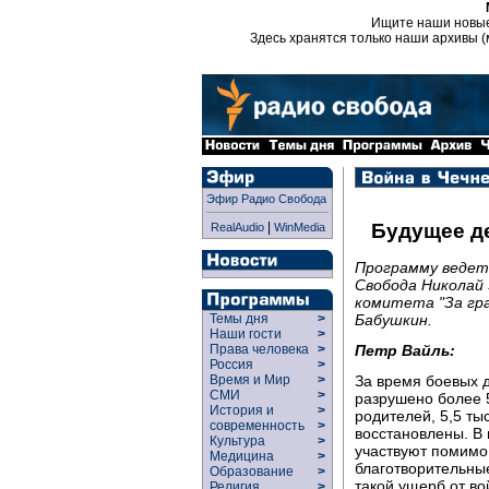
Ищите наши новы
Здесь хранятся только наши архивы (
Эфир Радио Свобода
|
Будущее д
RealAudio
WinMedia
Программу ведет
Свобода Николай 
комитета "За гр
Бабушкин.
Темы дня
>
Наши гости
>
Петр Вайль:
Права человека
>
Россия
>
За время боевых 
Время и Мир
>
СМИ
>
разрушено более 
История и
>
родителей, 5,5 т
современность
>
восстановлены. В
Культура
>
участвуют помимо
Медицина
>
благотворительные
Образование
>
такой ущерб от во
Религия
>