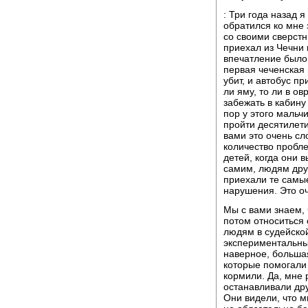
: Три года назад 
обратился ко мне
со своими сверстн
приехал из Чечни 
впечатление было,
первая чеченская 
убит, и автобус пр
ли яму, то ли в о
забежать в кабин
пор у этого мальч
пройти десятилетия
вами это очень сл
количество пробл
детей, когда они 
самим, людям друг
приехали те самы
нарушения. Это о
Мы с вами знаем, 
потом относиться
людям в судейской
экспериментальны
наверное, большая
которые помогали
кормили. Да, мне 
останавливали др
Они видели, что м