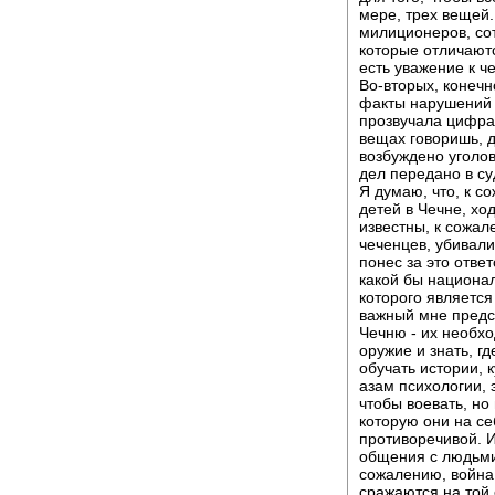
мере, трех вещей.
милиционеров, со
которые отличаютс
есть уважение к ч
Во-вторых, конечн
факты нарушений 
прозвучала цифра, 
вещах говоришь, 
возбуждено уголов
дел передано в су
Я думаю, что, к с
детей в Чечне, ход
известны, к сожал
чеченцев, убивали
понес за это отве
какой бы национал
которого является
важный мне предст
Чечню - их необхо
оружие и знать, г
обучать истории, 
азам психологии, 
чтобы воевать, но
которую они на се
противоречивой. И
общения с людьми,
сожалению, война 
сражаются на той 