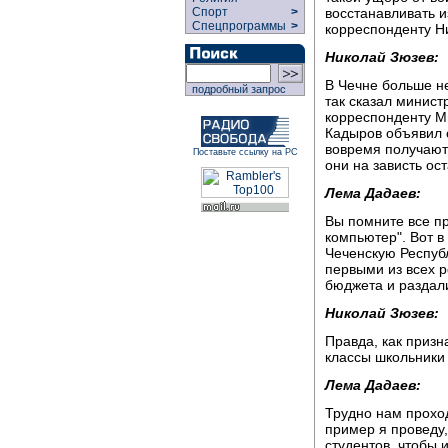
восстанавливать 
Спорт
>
Спецпрограммы
>
корреспонденту Н
Николай Зюзев:
В Чечне больше не
подробный запрос
так сказал минис
корреспонденту М
Кадыров объявил 
вовремя получают
Поставьте ссылку на РС
они на зависть ос
Лема Дадаев:
Вы помните все п
компьютер". Вот в
Чеченскую Республ
первыми из всех р
бюджета и раздал
Николай Зюзев:
Правда, как призн
классы школьники 
Лема Дадаев:
Трудно нам проход
пример я проведу,
студентов, чтобы и