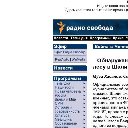
Ищите наши новы
Здесь хранятся только наши архивы (
Эфир Радио Свобода
|
Обнаружени
RealAudio
WinMedia
лесу в Шали
Муса Хасанов,
Се
Темы дня
>
Официальные воен
Наши гости
>
журналистам об о
Права человека
>
массиве Шалинско
Россия
>
военных, это оста
Время и Мир
>
приписанного к Ф
СМИ
>
членами экипажа 
История и
>
"МИ-8", пропал с 
современность
>
Культура
>
года. По словам 
Медицина
>
назвавшегося Бад
Образование
>
одного из подраз
Религия
>