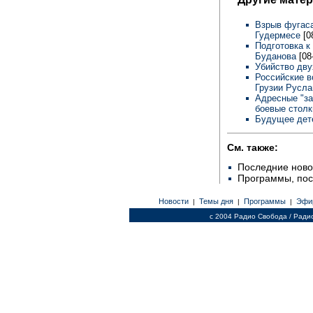
Взрыв фугаса
Гудермесе
[0
Подготовка к
Буданова
[08
Убийство дву
Российские в
Грузии Русл
Адресные "за
боевые стол
Будущее дет
См. также:
Последние ново
Программы, по
Новости
Темы дня
Программы
Эфи
|
|
|
c 2004 Радио Свобода / Ради