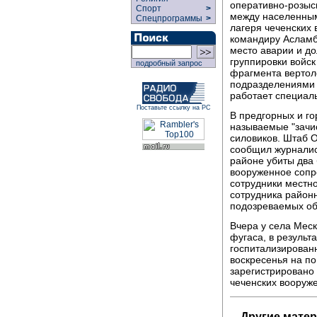
оперативно-розыс
Спорт
>
между населенны
Спецпрограммы
>
лагеря чеченских
командиру Асламб
место аварии и д
группировки войс
подробный запрос
фрагмента вертол
подразделениями 
работает специал
Поставьте ссылку на РС
В предгорных и г
называемые "зачи
силовиков. Штаб 
сообщил журналис
районе убиты два
вооруженное сопр
сотрудники местно
сотрудника район
подозреваемых об
Вчера у села Мес
фугаса, в результ
госпитализирован
воскресенья на п
зарегистрировано
чеченских вооруж
Другие мате