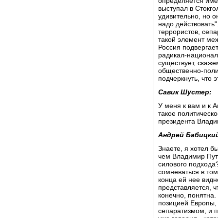
определяется име
выступал в Стокго
удивительно, но о
надо действовать"
террористов, сепа
такой элемент меж
Россия подвергает
радикал-национали
существует, скаже
общественно-полит
подчеркнуть, что э
Савик Шустер:
У меня к вам и к 
такое политическо
президента Владим
Андрей Бабицки
Знаете, я хотел б
чем Владимир Пут
силового подхода
сомневаться в том
конца ей нее видн
представляется, ч
конечно, понятна.
позицией Европы, 
сепаратизмом, и п