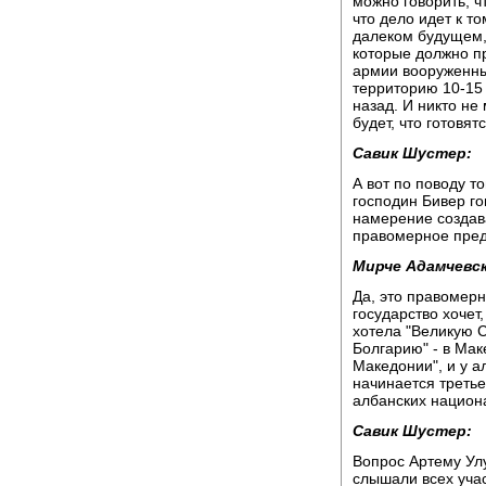
можно говорить, ч
что дело идет к то
далеком будущем,
которые должно пр
армии вооруженны
территорию 10-15 
назад. И никто не
будет, что готовя
Савик Шустер:
А вот по поводу то
господин Бивер го
намерение создав
правомерное пре
Мирче Адамчевск
Да, это правомер
государство хочет
хотела "Великую 
Болгарию" - в Мак
Македонии", и у а
начинается третье
албанских национа
Савик Шустер:
Вопрос Артему Улу
слышали всех учас