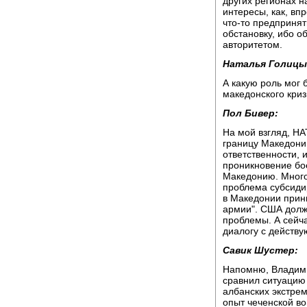
других регионах н
интересы, как, вп
что-то предпринят
обстановку, ибо 
авторитетом.
Наталья Голицы
А какую роль мог
македонского кри
Пол Бивер:
На мой взгляд, НА
границу Македонии
ответственности,
проникновение бое
Македонию. Многое
проблема субсиди
в Македонии прин
армии". США должн
проблемы. А сейч
диалогу с действ
Савик Шустер:
Напомню, Владими
сравнил ситуацию 
албанских экстрем
опыт чеченской во