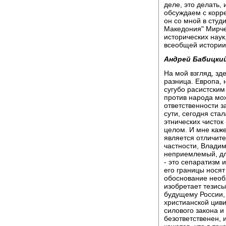
деле, это делать,
обсуждаем с корр
он со мной в студ
Македония" Мирче
исторических нау
всеобщей истории
Андрей Бабицки
На мой взгляд, з
разница. Европа, 
сугубо расистским
против народа мож
ответственности з
сути, сегодня ста
этнических чисток
целом. И мне каже
является отличите
частности, Владим
неприемлемый, дл
- это сепаратизм 
его границы носят
обоснование необх
изобретает тезис
будущему России,
христианской циви
силового закона и
безответственен,