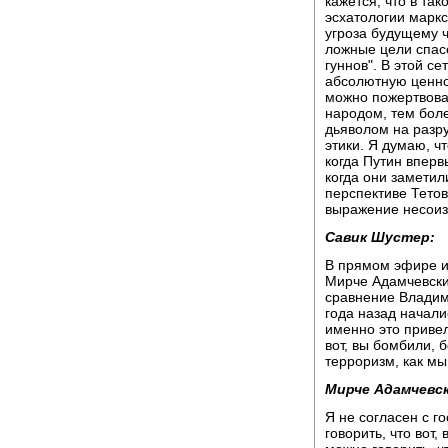
кажется, что в та
эсхатологии маркс
угроза будущему ч
ложные цели спас
гуннов". В этой с
абсолютную ценно
можно пожертвоват
народом, тем боле
дьяволом на разру
этики. Я думаю, ч
когда Путин вперв
когда они заметил
перспективе Тетов
выражение несоиз
Савик Шустер:
В прямом эфире и
Мирче Адамчевски.
сравнение Владим
года назад начал
именно это приве
вот, вы бомбили, 
терроризм, как мы
Мирче Адамчевск
Я не согласен с г
говорить, что вот,