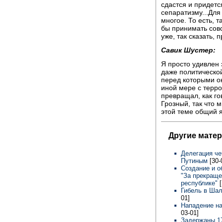
сдастся и придетс
сепаратизму...Для
многое. То есть, 
бы принимать совс
уже, так сказать,
Савик Шустер:
Я просто удивлен
даже политическо
перед которыми он
иной мере с терро
превращал, как го
Грозный, так что 
этой теме общий я
Другие мате
Делегация че
Путиным
[30-
Создание и 
"За прекраще
республике"
Гибель в Ша
01]
Нападение н
03-01]
Задержаны 17