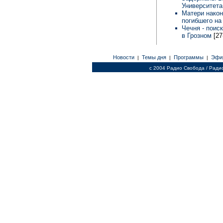
Университета
Матери након
погибшего на
Чечня - поис
в Грозном
[27
Новости
Темы дня
Программы
Эфи
|
|
|
c 2004 Радио Свобода / Ради