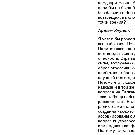
предварительно: б
если бы не было б
безобразия в Чечн
возвращаясь к сло
точки зрения?
Артем Улунян:
Я хотел бы раздел
все забывают. Пер
Политическая част
подтвердить свои 
опасность. Взрыва
силы, вооруженные
образ агрессивных
прибегают к боевы
научный подход, и
Потому что, скаже
Кавказе и в той ж
вопроса на Балкан
таки албанцы обл
расселены по Балк
радикалами стави
создания каких-то
ассоциированы с А
вопрос внутриросс
или радикал-конф
Поэтому точка зре