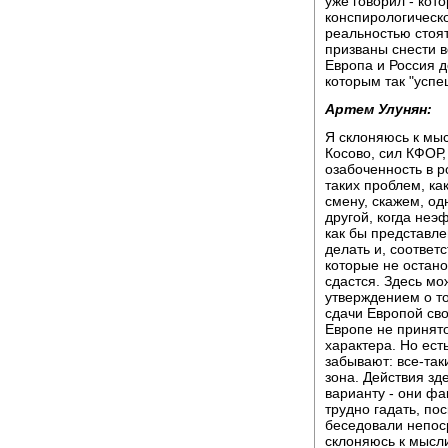
уже говорил - кото
конспирологическо
реальностью стоят
призваны снести 
Европа и Россия д
которым так "успе
Артем Улунян:
Я склоняюсь к мыс
Косово, сил КФОР,
озабоченность в р
таких проблем, как
смену, скажем, о
другой, когда не
как бы представле
делать и, соответ
которые не остано
сдастся. Здесь мо
утверждением о то
сдачи Европой сво
Европе не принят
характера. Но ест
забывают: все-так
зона. Действия зд
варианту - они фа
трудно гадать, по
беседовали непоср
склоняюсь к мысли