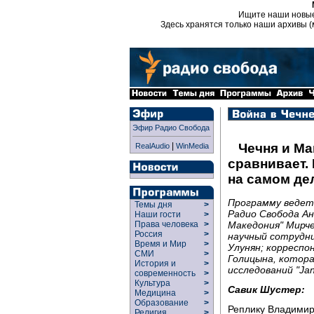
Ищите наши новы
Здесь хранятся только наши архивы (
Эфир Радио Свобода
|
Чечня и Ма
RealAudio
WinMedia
сравнивает.
на самом де
Программу ведет
Темы дня
>
Радио Свобода Ан
Наши гости
>
Македония" Мирче
Права человека
>
Россия
>
научный сотрудн
Время и Мир
>
Улунян; корреспо
СМИ
>
Голицына, котор
История и
>
исследований "Jan
современность
>
Культура
>
Савик Шустер:
Медицина
>
Образование
>
Реплику Владимир
Религия
>