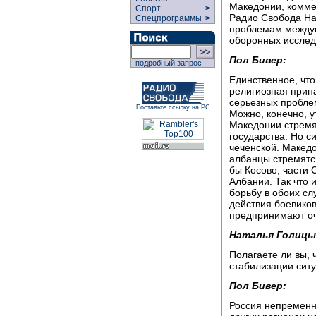
Македонии, комме
Спорт
>
Радио Свобода На
Спецпрограммы
>
проблемам междун
оборонных исследо
Пол Бивер:
подробный запрос
Единственное, что
религиозная прин
серьезных проблем
Поставьте ссылку на РС
Можно, конечно, у
Македонии стремя
государства. Но с
чеченской. Македо
албанцы стремятс
бы Косово, части
Албании. Так что 
борьбу в обоих сл
действия боевиков
предпринимают оч
Наталья Голицы
Полагаете ли вы, 
стабилизации сит
Пол Бивер:
Россия непременн