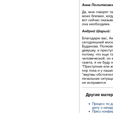
Анна Политковск
Да, мне говорят т
моих близких, ког
вот сейчас оказы
она необходима.
Андрей Шарый:
Благодарю вас, Ан
сегодняшней моско
Буданова. Полковн
девушку, и престу
потому, что еще т
человеческой, он 
газета, я не буду 
"Преступник или ж
пор пока и у наши
"жертвы обстоятель
печальная ситуаци
не исправится.
Другие мате
Процесс по д
делу о напа
Пресс-конфер