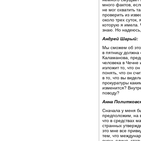
много фактов, есл
не мог охватить т
проверить из изве
около трех суток,
которую я имела. 
знаю. Но надеюсь, 
Андрей Шарый:
Мы сможем об это
в пятницу должна
Каламанова, пред
человека в Чечне 
изложит то, что о
понять, что он сч
в то, что вы виде
прокуратуры каким
изменится? Внутре
поводу?
Анна Политковск
Сначала у меня б
предположим, на в
что в средствах м
странных утвержде
это мне все приви
тем, что междуна
очень едино, стат