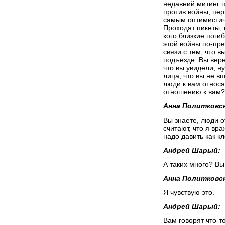
недавний митинг 
против войны, пер
самым оптимистич
Проходят пикеты, н
кого близкие погиб
этой войны по-пре
связи с тем, что в
подъезде. Вы верн
что вы увидели, н
лица, что вы не в
люди к вам относя
отношению к вам?
Анна Политковск
Вы знаете, люди о
считают, что я вр
надо давить как кл
Андрей Шарый:
А таких много? Вы
Анна Политковск
Я чувствую это.
Андрей Шарый:
Вам говорят что-т