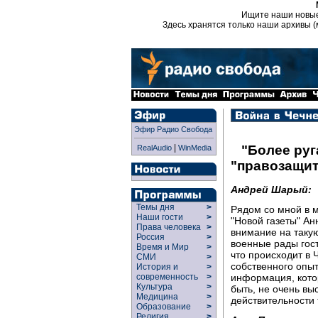
Ищите наши новы
Здесь хранятся только наши архивы (
Эфир Радио Свобода
|
"Более руг
RealAudio
WinMedia
"правозащит
Андрей Шарый:
Темы дня
>
Рядом со мной в 
Наши гости
>
"Новой газеты" Ан
Права человека
>
внимание на таку
Россия
>
военные рады гос
Время и Мир
>
что происходит в 
СМИ
>
собственного опыт
История и
>
информация, котор
современность
>
Культура
>
быть, не очень вы
Медицина
>
действительности 
Образование
>
Религия
>