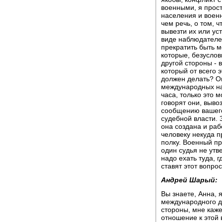
военными, я прост
населения и воен
чем речь, о том, 
вывезти их или ус
виде наблюдателей
прекратить быть м
которые, безуслов
другой стороны - 
который от всего э
должен делать? Он
международных на
часа, только это 
говорят они, вывоз
сообщению вашего
судебной власти. 
она создана и раб
человеку некуда п
полку. Военный пр
один судья не утв
надо ехать туда, 
ставят этот вопрос
Андрей Шарый:
Вы знаете, Анна, я
международного да
стороны, мне каже
отношение к этой 