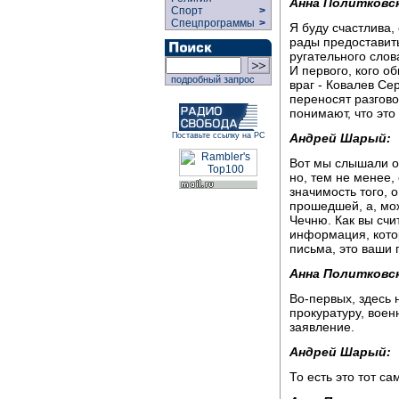
Анна Политковск
Спорт
>
Спецпрограммы
>
Я буду счастлива,
рады предоставит
ругательного слов
И первого, кого о
подробный запрос
враг - Ковалев Се
переносят разгово
понимают, что это 
Андрей Шарый:
Поставьте ссылку на РС
Вот мы слышали о 
но, тем не менее,
значимость того, 
прошедшей, а, мож
Чечню. Как вы счи
информация, кото
письма, это ваши 
Анна Политковск
Во-первых, здесь 
прокуратуру, воен
заявление.
Андрей Шарый:
То есть это тот с