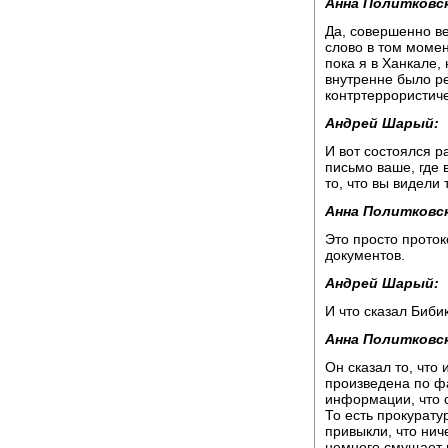
Анна Политковск
Да, совершенно ве
слово в том момен
пока я в Ханкале,
внутренне было ре
контртеррористич
Андрей Шарый:
И вот состоялся р
письмо ваше, где 
то, что вы видели
Анна Политковск
Это просто проток
документов.
Андрей Шарый:
И что сказал Бибик
Анна Политковск
Он сказал то, что 
произведена по фа
информации, что 
То есть прокуратур
привыкли, что нич
немного смущает 