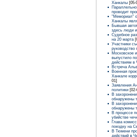
Ханкалы
[05-
Параллельно 
проводит про
"Мемориал" о
Ханкалы явл
Бывшая автоб
здесь люди 
Судебное раз
на 20 марта
[
Участники съ
руководство 
Московское и
выпустило п
действиям в 
Встреча Аль
Военная прок
Ханкале кор
01]
Заявления Ан
политики
[02-
В захоронени
обнаружены т
В захоронени
обнаружены 
В процессе п
убийстве чеч
Глава комисс
поездку на С
В Тюмени про
действий в 