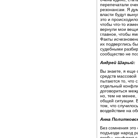
перепечатали оче
резонансам. Я ду
власти будут выну
это и происходило
чтобы что-то изме
вернули мои вещи,
главное, чтобы я
Факты исчезновени
их подверглись б
судебными разбир
сообщество не поз
Андрей Шарый:
Вы знаете, я еще 
средств массовой
пытаются то, что 
отдельный конфли
договориться межд
но, тем не менее,
общей ситуации. В
том, что случилос
воздействие на о
Анна Политковск
Без сомнения это 
подъезде народ ра
якобы, конфликт с