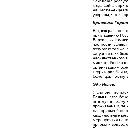
Чеченская респуб
когда сейчас при
наших беженцев та
уверены, что их п
Кристина Горел
Вот, как раз, по 
приглашению Росс
Верховный комисс
частности, заявил
возможно только, 
ситуация с их без
насильственного 
министр России п
организациям осн
территории Чечни,
беженцев покинут
Эди Исаев:
Я считаю, что нас
Большинство беже
потому что скажу,
проживания и, те 
для приема беженц
кардинальные мер
мероприятия по в
приема и вопрос о