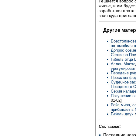
Решается вопрос о
жилье, и им буде
заработная плата.
зная куда приглаш
Другие мате
Боестолкнове
автомобиля 
Допрос обвин
Сергиево-По
Гибель отца
Аслан Масхад
урегулироват
Передаче ру
Пресс-конфе
Судебное зас
Посадского
Серия нападе
Покушение н
01-02]
Рейс мира, с
прибывает в
Гибель двух 
См. также:
Последние ново