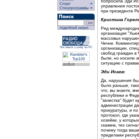
попросила Эди Ис
Спорт
>
управления посто
Спецпрограммы
>
при президенте Ро
Кристина Горел
Ряд международны
подробный запрос
организация "Хью
массовых нарушен
Чечне. Комменти
организации, спе
Поставьте ссылку на РС
свобод граждан в
были, но носили э
ситуацию с права
Эди Исаев:
Да, нарушения был
было раньше, тако
что, вы знаете, в
республики и Фед
"зачистка" будет и
администрации да
прокуратуры, и по
протокол, где ука
хозяйки, у которы
скажем, тех сигна
почему тогда ваши
пределами республ