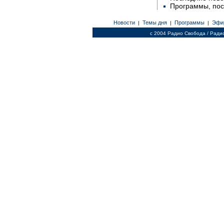
Программы, по
Новости
Темы дня
Программы
Эфи
|
|
|
c 2004 Радио Свобода / Ради