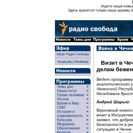
Ищите наши новы
Здесь хранятся только наши архивы (
Эфир Радио Свобода
|
Визит в Ч
RealAudio
WinMedia
делам бежен
Ведет программу
аналитического 
Темы дня
>
Чеченской Респуб
Наши гости
>
беседовала Крист
Права человека
>
Россия
>
Андрей Шарый:
Время и Мир
>
СМИ
>
Верховный комисс
История и
>
визит в Ингушетию
современность
>
заявил, что добро
Культура
>
безопасности в р
Медицина
>
Образование
>
ситуацию в Чечне
Религия
>