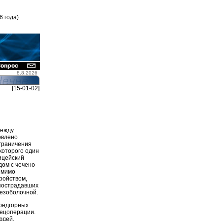
6 года)
8.8.2026
[15-01-02]
между
овлено
Ограничения
которого один
ицейский
дом с чечено-
 мимо
ройством,
 пострадавших
безоболочной.
предгорных
пецоперации.
юдей.