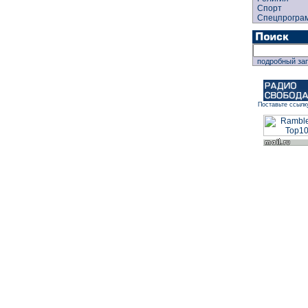
Спорт
Спецпрогра
подробный за
Поставьте ссылк