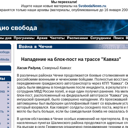
Мы переехали!
Ищите наши новые материалы на
SvobodaNews.ru
.
хранятся только наши архивы (материалы, опубликованные до 16 января 200
вобода
Нападение на блок-пост на трассе "Кавказ"
nMedia
Хасин Радуев,
Северный Кавказ:
В различных районах Чечни продолжаются боевые столкновения 
российскими военными и чеченскими бойцами. Полностью восстан
передвижение гражданского автотранспорта через КПП "Кавказ". 
>
здесь были введены в понедельник после инцидента, в результате 
>
сотрудник МВД России погиб, и еще один получил ранение. На мил
века
>
блок-пост, расположенный на федеральной автотрассе "Кавказ" ря
>
ингушской границей, было совершено нападение. Из проезжавшей
р
>
автомашины был выброшен целлофановый пакет со взрывным уст
>
который взорвался. Как говорят солдаты соседнего поста, жертв и
>
могло бы быть больше, если бы самодельная бомба не оказалась 
сть
>
>
В целом обстановка в Чечне особых изменений не претерпела. В 
>
населенных пунктах Шалинского района продолжатся адресные с
ие
>
На въезде в село Герменчук ограничено передвижение техники и л
>