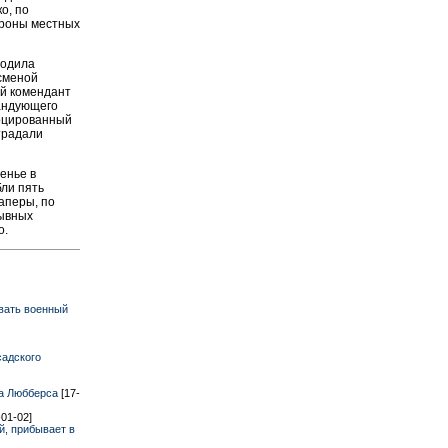
о, по
ороны местных
ходила
сменой
ий комендант
мандующего
воцированный
традали
енье в
бли пять
саперы, по
рывных
о.
вать военный
садского
да Любберса
[17-
-01-02]
й, прибывает в