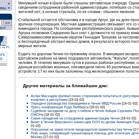
Минувшей ночью в Шали были слышны автоматные очереди. Однак
>
сведениям сотрудников районной администрации, погибших со ст
ммы
>
жителей нет, а ночная стрельба, по их словам - обычное явление.
Стабильной остается обстановка и в городе Аргун, где на днях про
крупная спецоперация. Местная администрация связывает это со 
прос
коменданта города. По сообщению республиканского радио, бывш
Аргуна полковник Сидоренко был снят с должности по приказу ко
Северокавказским военным округом Геннадия Трошева за неспро
и беспорядочный обстрел жилых домов, в результате которого пос
мирные жители.
у на РС
Ездить по дорогам Чечни по-прежнему опасно. В минувшее воскрес
Шатойском районе на мине подорвался автомобиль "Жигули", поги
человек. В течение минувших суток в разных районах республики, 
данным российских военных, обезвредили около 40 различных вз
устройств. 17 из них были заложены под железнодорожное полотн
Другие материалы за ближайшие дни:
Аслан Масхадов призвал своих сторонников попытаться урегулиро
конфликт в республике
[19-01-02]
Передаче руководства операциями в Чечне МВД России
[18-01-02]
Пресс-конференция Руда Любберса
[18-01-02]
Судебное заседание по делу о гибели в Чечне бойцов Сергиево-По
ОМОНа
[18-01-02]
Серия нападений на сотрудников администрации Чечни
[18-01-02]
Визит в Чечню Верховного комиссара ООН по делам беженцев Ру
01-02]
Покушение на заместителя председателя правительства Чечни
[17
Рейс мира, собирающий гуманитарную помощь для чеченских дете
Москву
[17-01-02]