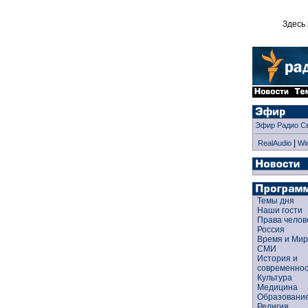
Здесь 
Эфир Радио С
|
RealAudio
Wi
Темы дня
Наши гости
Права чело
Россия
Время и Ми
СМИ
История и
современно
Культура
Медицина
Образован
Религия