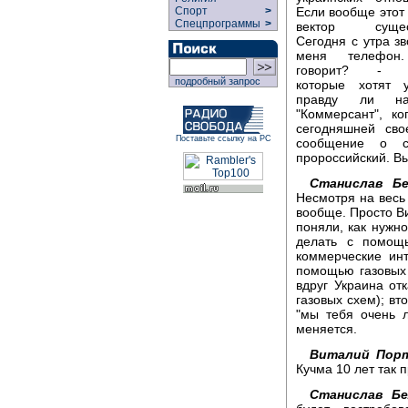
Если вообще этот
Спорт
>
Спецпрограммы
>
вектор сущест
Сегодня с утра зв
меня телефон
говорит? - Л
подробный запрос
которые хотят у
правду ли на
"Коммерсант", ко
сегодняшней св
Поставьте ссылку на РС
сообщение о с
пророссийский. Вы
Станислав Бе
Несмотря на весь
вообще. Просто В
поняли, как нужн
делать с помощь
коммерческие инт
помощью газовых 
вдруг Украина отк
газовых схем); вт
"мы тебя очень 
меняется.
Виталий Порт
Кучма 10 лет так 
Станислав Бе