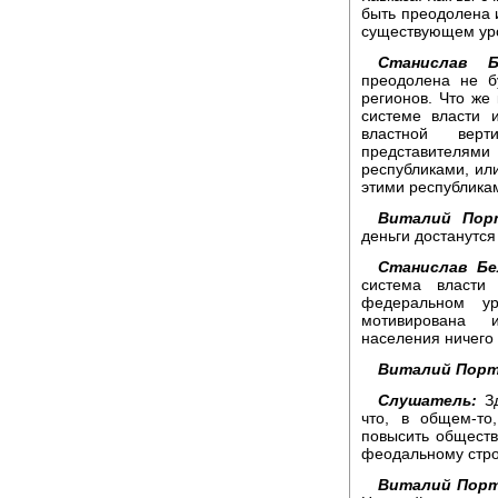
быть преодолена и
существующем уро
Станислав Бе
преодолена не б
регионов. Что же
системе власти 
властной вер
представителями 
республиками, ил
этими республика
Виталий Пор
деньги достанутся
Станислав Бе
система власти
федеральном ур
мотивирована и
населения ничего 
Виталий Порт
Слушатель:
Зд
что, в общем-то
повысить обществ
феодальному стр
Виталий Порт