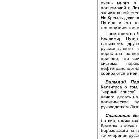
очень много в 
полномочий в Лит
значительной сте
Но Кремль даже не
Путина и его то
геополитическое м
Посмотрим на Л
Владимир Путин
латышских дру
русскоязычного
перестала волно
причине, что се
система пере
нефтетранспор
собираются в ней 
Виталий Пор
Калвитиса о том
"черный список" 
нечего делать на
политическое р
руководством Латв
Станислав Бе
Латвия, так же ка
Кремлю в обмен н
Березовского на т
точки зрения русс