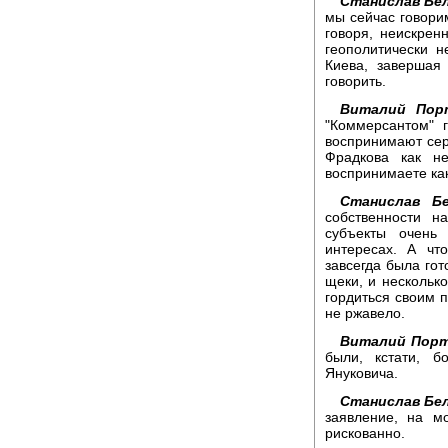
Станислав Бел
мы сейчас говорим
говоря, неискрен
геополитически н
Киева, завершая
говорить.
Виталий Пор
"Коммерсантом" 
воспринимают сер
Фрадкова как н
воспринимаете ка
Станислав Бе
собственности н
субъекты очень
интересах. А чт
завсегда была гот
щеки, и несколько
гордиться своим п
не ржавело.
Виталий Порт
были, кстати, 
Януковича.
Станислав Бел
заявление, на м
рискованно.