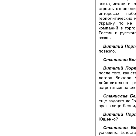
элита, исходя из 
строить отношени
интересах не
геополитических 
Украину, то не
компаний в торго
России и русско
важны.
Виталий Порт
повезло.
Станислав Бел
Виталий Порт
после того, как с
лагеря Виктора 
действительно 
встретиться на с
Станислав Бе
еще задолго до "
враг в лице Леони
Виталий Порт
Ющенко?
Станислав Бе
условиях. Естес