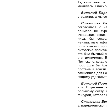
Таджикистане, и
менялась. Спасиб
Виталий Порт
стратегии, а мы с
Станислав Бе
согласиться с 
примере не Укр
вчерашних своих
лишь бы сохран
ненавистную офи
политических про
литовские полит
это был бывший п
его импичмент. 
Прунскене, когда 
пост. Если бы Кр
протеже к власти
важнейшая для Рос
вящему удовольст
Виталий Порт
или Прунскене в
большому счету, 
фигурой, которая
Станислав Бел
а парламентско-п