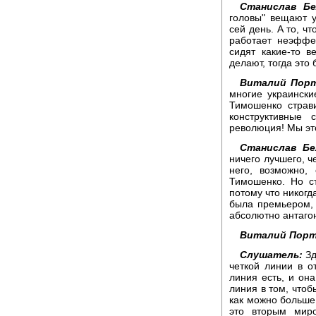
Станислав Бе
головы" вещают 
сей день. А то, ч
работает неэффек
сидят какие-то 
делают, тогда это 
Виталий Порт
многие украинск
Тимошенко страви
конструктивные 
революция! Мы это
Станислав Бе
ничего лучшего, ч
него, возможно,
Тимошенко. Но с
потому что никогд
была премьером,
абсолютно антагон
Виталий Порт
Слушатель:
Зд
четкой линии в 
линия есть, и она
линия в том, чтоб
как можно больше 
это вторым мир