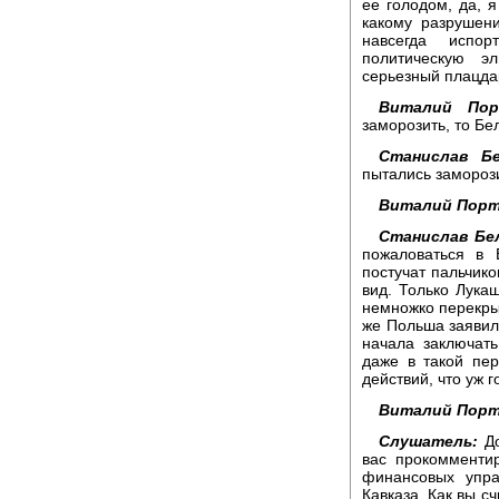
ее голодом, да, я
какому разрушени
навсегда испо
политическую э
серьезный плацда
Виталий Пор
заморозить, то Бе
Станислав Бе
пытались заморози
Виталий Порт
Станислав Бе
пожаловаться в 
постучат пальчик
вид. Только Лука
немножко перекрыл
же Польша заявила
начала заключать
даже в такой пер
действий, что уж г
Виталий Порт
Слушатель:
До
вас прокомменти
финансовых упра
Кавказа. Как вы сч