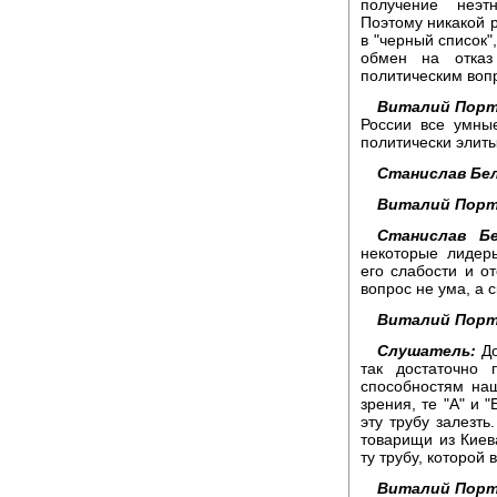
получение неэт
Поэтому никакой р
в "черный список"
обмен на отказ
политическим воп
Виталий Порт
России все умны
политически элиты
Станислав Бел
Виталий Порт
Станислав Бе
некоторые лидер
его слабости и от
вопрос не ума, а 
Виталий Порт
Слушатель:
До
так достаточно 
способностям наш
зрения, те "А" и 
эту трубу залезть
товарищи из Киев
ту трубу, которой 
Виталий Порт