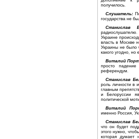
получилось.
Слушатель:
По
государства не бы
Станислав Б
радиослушателю.
Украине происход
власть в Москве 
Украины не было 
какого угодно, но 
Виталий Порт
просто падение
референдум.
Станислав Бе
роль личности в и
главным препятст
и Белоруссии яв
политической мот
Виталий Пор
именно Россия, У
Станислав Бе
что он будет под
этого нужно, чтоб
которая думает 