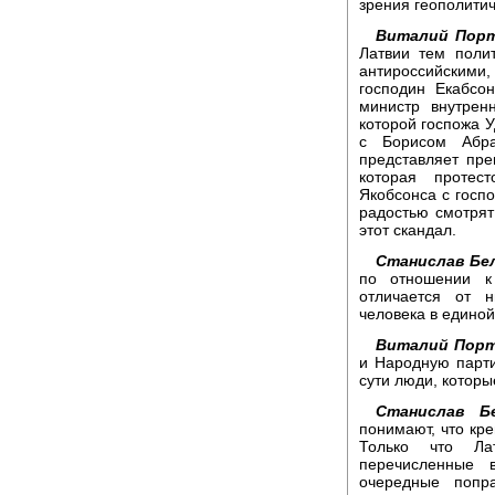
зрения геополитич
Виталий Порт
Латвии тем поли
антироссийскими
господин Екабсо
министр внутрен
которой госпожа У
с Борисом Абра
представляет пре
которая протес
Якобсонса с госпо
радостью смотрят
этот скандал.
Станислав Бел
по отношении к
отличается от 
человека в единой
Виталий Порт
и Народную парти
сути люди, которы
Станислав Бе
понимают, что кре
Только что Ла
перечисленные 
очередные попр