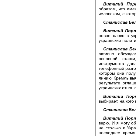
Виталий Пор
образом, что имен
человеком, с кот
Станислав Бел
Виталий Порт
новое слово в ук
украинские полити
Станислав Бе
активно обсужд
основной ставк
инструмента да
телефонный разгов
котором она полу
линию Кремль выб
результате оглаш
украинских отноше
Виталий Пор
выбирает, на кого
Станислав Бел
Виталий Порт
верю. И я могу об
не столько к Укра
последнее время