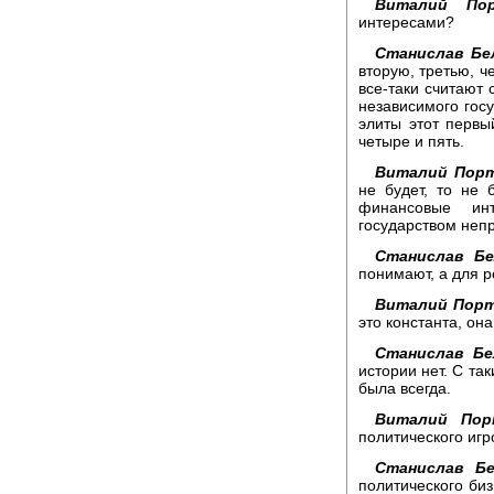
Виталий Пор
интересами?
Станислав Бе
вторую, третью, ч
все-таки считают 
независимого госу
элиты этот первый
четыре и пять.
Виталий Порт
не будет, то не 
финансовые ин
государством неп
Станислав Бе
понимают, а для р
Виталий Порт
это константа, она
Станислав Бе
истории нет. С та
была всегда.
Виталий Пор
политического игр
Станислав Бе
политического биз