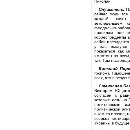
Николай.
Слушатель:
По
сейчас люди все 
каждый хочет
земледельцем, к
феодально-рабовл
правилам невоз
корреспонденты за
собой президента.
у нас, выступая
показаться как м
импотент во всем,
так. Там настояща
Виталий Порт
госпожа Тимошенк
всех, что в резуль
Станислав Бел
Виктором Ющенк
согласен с ради
которые есть на 
политическая ж
политической эли
с кем-то плохие, н
всерьез мотивир
Украины в будуще