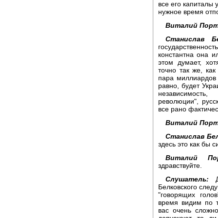
все его капиталы 
нужное время отп
Виталий Порт
Станислав Бе
государственнос
константна она ил
этом думает, хот
точно так же, как
пара миллиардов 
равно, будет Укра
независимость
революции", русс
все рано фактичес
Виталий Порт
Станислав Бел
здесь это как бы 
Виталий Пор
здравствуйте.
Слушатель:
До
Белковского следу
"говорящих голо
время видим по т
вас очень сложно
допускают, то ли