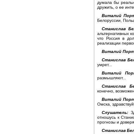
думала бы реальн
дружить, о ее инт
Виталий Порт
Белоруссии, Поль
Станислав Бе
альтернативных ко
что Россия в до
реализации первог
Виталий Порт
Станислав Бе
умрет...
Виталий Пор
размышляют...
Станислав Бе
конечно, возможен
Виталий Порт
Омска, здравствуй
Слушатель:
Зд
отношусь к Стани
прогнозы и довер
Станислав Бел