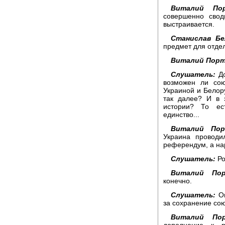
Виталий Пор
совершенно свод
выстраивается.
Станислав Бе
предмет для отде
Виталий Порт
Слушатель:
До
возможен ли сою
Украиной и Белор
так далее? И в 
истории? То ес
единство...
Виталий Пор
Украина проводи
референдум, а на
Слушатель:
Ро
Виталий Пор
конечно.
Слушатель:
Он
за сохранение сою
Виталий Пор
дополнение к 