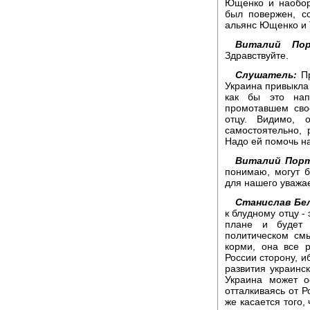
Ющенко и наоборо
был повержен, с
альянс Ющенко и 
Виталий Пор
Здравствуйте.
Слушатель:
Пр
Украина привыкла 
как бы это нап
промотавшем сво
отцу. Видимо, 
самостоятельно, 
Надо ей помочь н
Виталий Порт
понимаю, могут б
для нашего уважа
Станислав Бел
к блудному отцу -
плане и будет 
политическом смы
корми, она все 
России сторону, и
развития украинск
Украина может о
отталкиваясь от Р
же касается того,