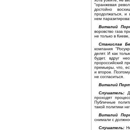
"оранжевая револ
достойно восх
продолжаться, и 
нем паразитирова
Виталий Порт
воровство газа пр
не только в Киеве,
Станислав Бе
компания "Росук
делят. И как толь
будет, вдруг н
пророссийский пре
премьеры, что, е
и второе. Поэтому
не согласиться.
Виталий Порт
Слушатель:
До
проходят процес
Публичные полит
такой политики нет
Виталий Пор
снимали с должно
Слушатель:
Не