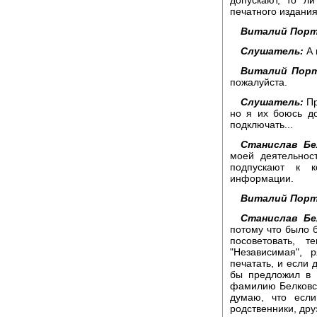
печатного издания
Виталий Порт
Слушатель:
А 
Виталий Порт
пожалуйста.
Слушатель:
Пр
но я их боюсь д
подключать...
Станислав Бе
моей деятельнос
подпускают к к
информации.
Виталий Порт
Станислав Бе
потому что было б
посоветовать, т
"Независимая",
печатать, и если 
бы предложил в 
фамилию Белковски
думаю, что есл
родственники, дру