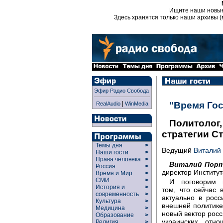
Ищите наши новы
Здесь хранятся только наши архивы (
Эфир Радио Свобода
|
"Время Гос
RealAudio
WinMedia
Политолог,
стратегии С
Темы дня
>
Ведущий
Виталий
Наши гости
>
Права человека
>
Виталий Порт
Россия
>
директор Институт
Время и Мир
>
СМИ
>
И поговорим
История и
>
том, что сейчас 
современность
>
актуально в росс
Культура
>
внешней политике,
Медицина
>
новый вектор росс
Образование
>
украинских отно
Религия
>