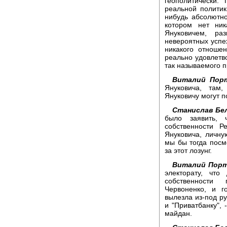
геополитически.
реальной политик
нибудь абсолютн
котором нет ник
Януковичем, ра
невероятных успе
никакого отноше
реально удовлетв
так называемого п
Виталий Порт
Януковича, там,
Януковичу могут п
Станислав Бел
было заявить, 
собственности Р
Януковича, личну
мы бы тогда посм
за этот лозунг.
Виталий Порт
электорату, что
собственности
Червоненко, и 
вылезла из-под ру
и "Приватбанку",
майдан.