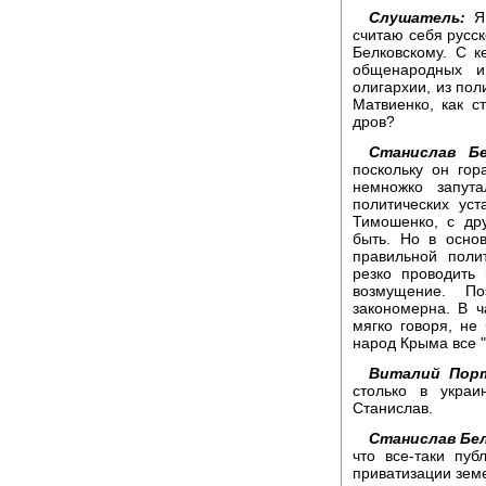
Слушатель:
Я 
считаю себя русск
Белковскому. С 
общенародных и
олигархии, из пол
Матвиенко, как 
дров?
Станислав Бе
поскольку он го
немножко запута
политических ус
Тимошенко, с др
быть. Но в осно
правильной поли
резко проводить
возмущение. П
закономерна. В ч
мягко говоря, не
народ Крыма все "
Виталий Порт
столько в украи
Станислав.
Станислав Бел
что все-таки пу
приватизации зем