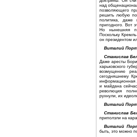
доктрины. Он счи
над общенационал
позволяющего пра
решить любую по
политика, даже
пригодного. Вот э
Но нынешняя пи
Поскольку Кремль 
он президентом ил
Виталий Порт
Станислав Бел
Даже аресты Бори
харьковского губе
возмущению реа
сегодняшнему Кр
информационная 
и майдана сейчас
революция полно
рухнули, их идеол
Виталий Порт
Станислав Бе
приползли на кара
Виталий Порт
быть, это можно по