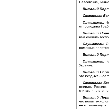
Павловские, Белко
Виталий Порт
Станислав Бел
Слушатель:
Но
от господина Граб
Виталий Порт
вам оживить госпо
Слушатель:
Он
помощью политтех
Виталий Порт
Слушатель:
Ко
Украине.
Виталий Порт
это бездыханное 
Станислав Бел
оживить Россию. 
считаю, что это н
Виталий Порт
что политтехноло
ее в гомункулуса.