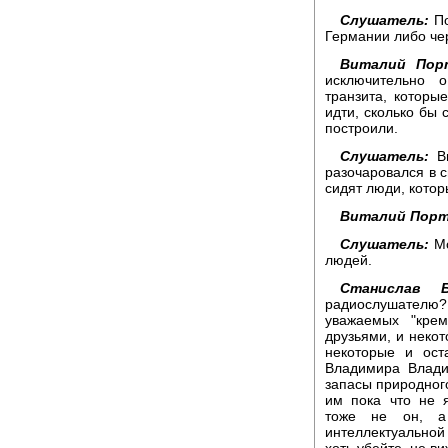
Слушатель:
По
Германии либо че
Виталий Порт
исключительно 
транзита, которы
идти, сколько бы 
построили.
Слушатель:
Ви
разочаровался в с
сидят люди, котор
Виталий Порт
Слушатель:
Мо
людей.
Станислав Б
радиослушател
уважаемых "крем
друзьями, и некот
некоторые и ост
Владимира Влади
запасы природного
им пока что не 
тоже не он, а
интеллектуальной
хоть убейте, не ви