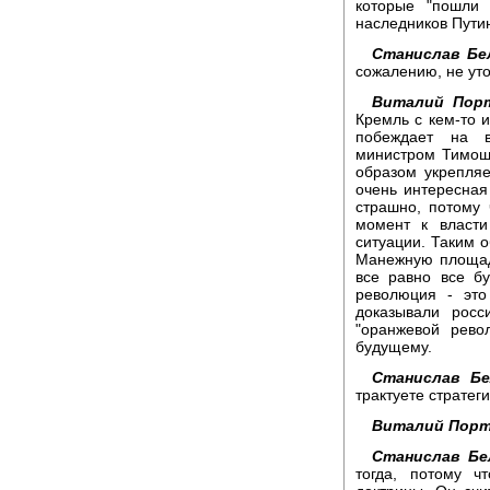
которые "пошли 
наследников Пути
Станислав Бе
сожалению, не уто
Виталий Порт
Кремль с кем-то и
побеждает на в
министром Тимош
образом укрепляе
очень интересная
страшно, потому 
момент к власти
ситуации. Таким о
Манежную площадь
все равно все бу
революция - это
доказывали росс
"оранжевой рево
будущему.
Станислав Бе
трактуете стратег
Виталий Порт
Станислав Бе
тогда, потому 