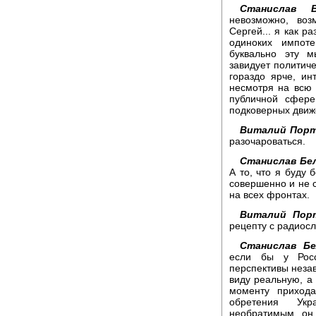
Станислав Б
невозможно, воз
Сергей... я как р
одиноких импоте
буквально эту м
завидует политиче
гораздо ярче, ин
несмотря на всю 
публичной сфере
подковерных движ
Виталий Порт
разочароваться.
Станислав Бел
А то, что я буду 
совершенно и не с
на всех фронтах.
Виталий Порт
рецепту с радиосл
Станислав Бе
если бы у Росс
перспективы неза
виду реальную, а
моменту приход
обретения Укр
необратимым, он 