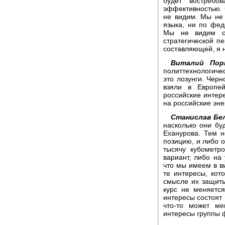
будет востребо
эффективностью. 
не видим. Мы не 
языка, ни по фед
Мы не видим о
стратегической пе
составляющей, я н
Виталий Пор
политтехнологичес
это лозунги. Чер
взяли в Европе
российские интер
на российские эне
Станислав Бел
насколько они бу
Еханурова. Тем 
позицию, и либо 
тысячу кубометр
вариант, либо на
что мы имеем в в
те интересы, кот
смысле их защиты
курс не меняетс
интересы состоят в
что-то может ме
интересы группы ф