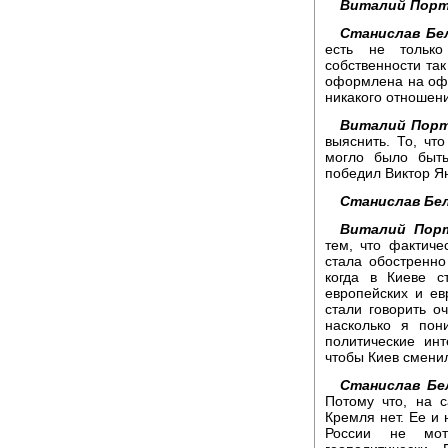
Виталий Порт
Станислав Бе
есть не только
собственности та
оформлена на офф
никакого отношен
Виталий Порт
выяснить. То, чт
могло было быт
победил Виктор Я
Станислав Бел
Виталий Порт
тем, что фактиче
стала обостренно
когда в Киеве с
европейских и ев
стали говорить оч
насколько я пон
политические ин
чтобы Киев смени
Станислав Бе
Потому что, на с
Кремля нет. Ее и 
России не мот