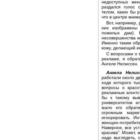
недоступных же
раздался голос 
телом, каких бы 
что в центре вним
Вот, например,
них изображены
пожилых дам). 
несовершенства ко
Именно таким обр
кожу, делающий ее
С вопросами о 
рекламе, я обрат
Ангеле Нелиссен.
Ангела Нелис
работали около дв
ходе которого т
вопросы о красо
рекламные агентс
бы к такому выв
университетом и
мало кто обрат
огромным марке
игнорировать. И
женщин-потребите
Наверное, все ус
красива". Может, 
надо выглядеть, с