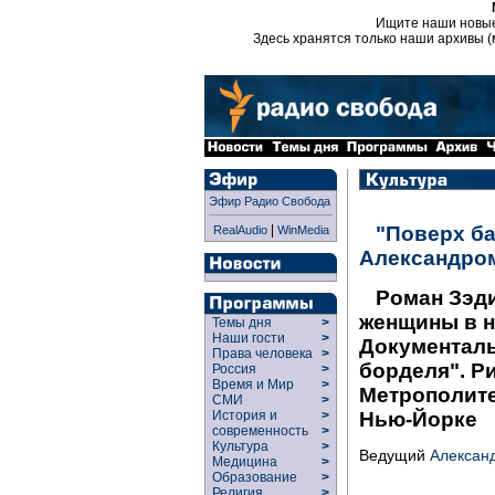
Ищите наши новы
Здесь хранятся только наши архивы (
Эфир Радио Свобода
|
"Поверх ба
RealAudio
WinMedia
Александро
Роман Зэди
женщины в н
Темы дня
>
Наши гости
>
Документал
Права человека
>
борделя". Ри
Россия
>
Время и Мир
>
Метрополите
СМИ
>
Нью-Йорке
История и
>
современность
>
Культура
>
Ведущий
Алексан
Медицина
>
Образование
>
Религия
>