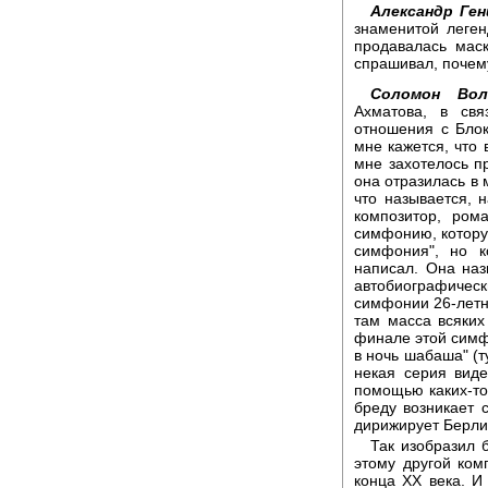
Александр Ген
знаменитой леген
продавалась мас
спрашивал, почему
Соломон Вол
Ахматова, в св
отношения с Блок
мне кажется, что 
мне захотелось п
она отразилась в 
что называется, 
композитор, ром
симфонию, котору
симфония", но к
написал. Она наз
автобиографическ
симфонии 26-летн
там масса всяких
финале этой симфо
в ночь шабаша" (т
некая серия виде
помощью каких-то
бреду возникает 
дирижирует Берли
Так изобразил 
этому другой ком
конца ХХ века. И