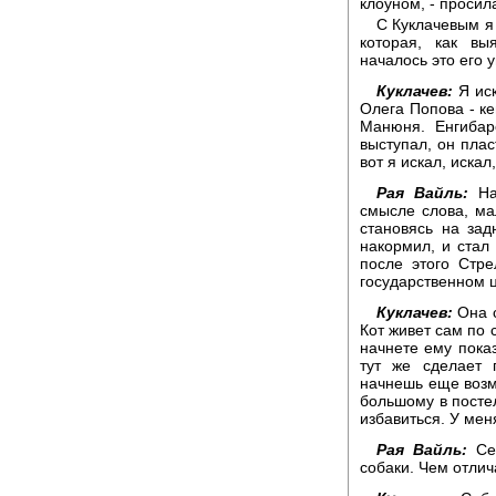
клоуном, - просила
С Куклачевым я 
которая, как вы
началось это его 
Куклачев:
Я иск
Олега Попова - ке
Манюня. Енгибар
выступал, он пла
вот я искал, искал
Рая Вайль:
Наш
смысле слова, ма
становясь на зад
накормил, и стал 
после этого Стр
государственном ц
Куклачев:
Она с
Кот живет сам по 
начнете ему показ
тут же сделает 
начнешь еще возму
большому в постел
избавиться. У мен
Рая Вайль:
Сег
собаки. Чем отлич