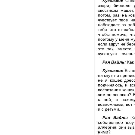
Куклачев:
Собач
звери, биополе 
хвостиком машет,
потом, раз, на ко
чувствует твое н
наблюдает за тоб
тебя что-то забо
чтобы помочь, ч
поэтому у меня му
если вдруг не бер
это так, вместо 
чувствуют... очень
Рая Вайль:
Как 
Куклачев:
Вы зн
ни кнут, ни пряник
не я кошек дрес
подчиняюсь, и все
воспитания кошек
чем он основан? Я
с ней, и нахож
возможными, вот ч
и с детьми...
Рая Вайль:
Кс
собственное шоу
аллергия, они выз
ними?