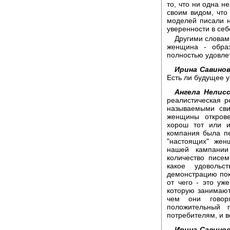
то, что ни одна н
своим видом, что
моделей писали н
уверенности в себе
Другими словам
женщина - образ
полностью удовлет
Ирина Савинов
Есть ли будущее 
Ангела Нелисс
реалистическая р
называемыми сви
женщины открове
хорош тот или и
компания была пер
"настоящих" жен
нашей кампани
количество писем
какое удовольс
демонстрацию пок
от чего - это уж
которую занимают
чем они говор
положительный 
потребителям, и в
Ирина Савинов