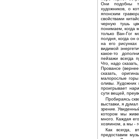
Они подобны те
художников, о ко
японским гравюр
свойствами китай
черную тушь цв
понимаем, когда м
только Ван-Гог м
полдня, когда он 
на его рисунках
видимой энергети
какое-то дополн
пейзажи всегда 
Что, надо сказать
Провансе (вернее 
сказать, ориги
малорослые горы 
оливы. Художник 
проигрывает нари
сути вещей, преув
Пробираясь скв
выставки, я думал
зрение. Увиденный
котором мы живе
много. Каждая его
хозяином, а мы - 
Как всегда, в
предоставим музы