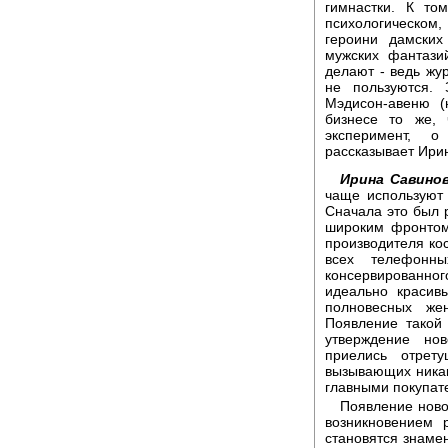
гимнастки. К то
психологическом
героини дамских
мужских фантази
делают - ведь жу
не пользуются. 
Мэдисон-авеню (
бизнесе то же, 
эксперимент, о
рассказывает Ири
Ирина Савинов
чаще используют
Сначала это был 
широким фронтом
производителя кос
всех телефонн
консервированног
идеально красив
полновесных же
Появление такой
утверждение но
приелись отрет
вызывающих никак
главными покупат
Появление ново
возникновением 
становятся знаме