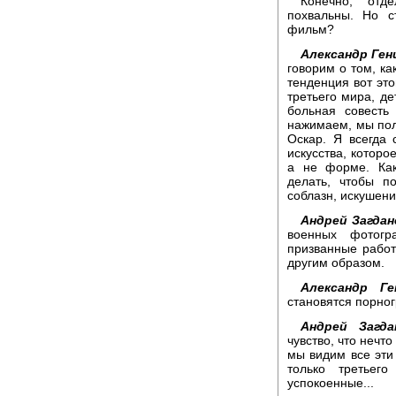
Конечно, отд
похвальны. Но с
фильм?
Александр Ген
говорим о том, к
тенденция вот эт
третьего мира, де
больная совесть
нажимаем, мы пол
Оскар. Я всегда
искусства, которо
а не форме. Как
делать, чтобы п
соблазн, искушен
Андрей Загдан
военных фотогр
призванные работ
другим образом.
Александр Ге
становятся порно
Андрей Загда
чувство, что нечт
мы видим все эти
только третьег
успокоенные...