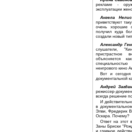
рекламе - ору
эксплуатации жен
Ангела Нелис
приветствуют так
очень хорошие о
получил куда бо
создали новый тип
Александр Ген
слушатели, "Ки
пристрастное 
объясняется к
специальностью
неигрового кино А
Вот и сегодн
документальной к
Андрей Загдан
режиссер-докумен
всегда решение по
И действительн
в документально
Элви, Фредерик В
Оскара. Почему?
Ответ на этот 
Заны Бриски "Рож
и главное действ