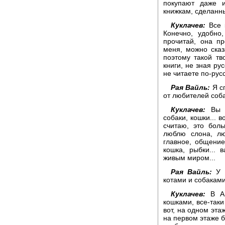
покупают даже 
книжкам, сделанны
Куклачев:
Все к
Конечно, удобно
прочитай, она пр
меня, можно сказ
поэтому такой тв
книги, не зная ру
не читаете по-русс
Рая Вайль:
Я сп
от любителей соба
Куклачев:
Вы з
собаки, кошки... в
считаю, это бол
люблю слона, лю
главное, общение
кошка, рыбки... 
живым миром...
Рая Вайль:
У К
котами и собаками
Куклачев:
В Ам
кошками, все-таки
вот, на одном эта
на первом этаже б