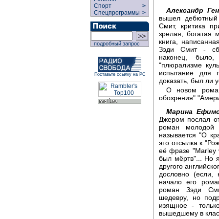
Спорт
>
Александр Ген
Спецпрограммы
>
вышел дебютный 
Смит, критика п
зрелая, богатая
книга, написанна
подробный запрос
Зэди Смит - сбы
наконец, было,
"плюрализме куль
испытание для п
Поставьте ссылку на РС
доказать, был ли
О новом роман
обозрения" "Амер
Марина Ефимо
Джером послал от
роман молодой 
называется "О кр
это отсылка к "Ро
её фразе "Marley 
был мёртв"... Но 
другого английско
дословно (если, 
начало его рома
роман Зэди Сми
шедевру, но под
изящное - тольк
вышедшему в клас