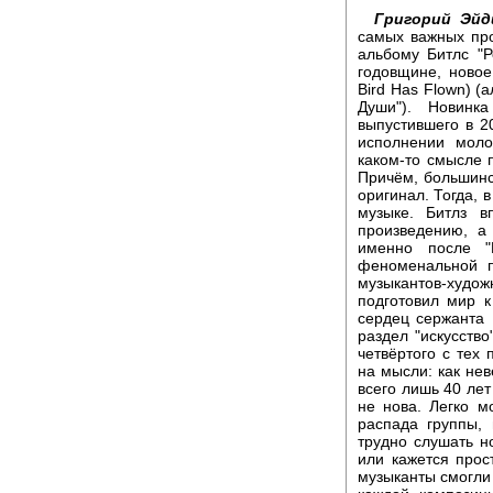
Григорий Эйд
самых важных про
альбому Битлс "Р
годовщине, новое
Bird Has Flown) (
Души"). Новин
выпустившего в 2
исполнении моло
каком-то смысле 
Причём, большинс
оригинал. Тогда, 
музыке. Битлз в
произведению, а
именно после "
феноменальной п
музыкантов-худ
подготовил мир 
сердец сержанта 
раздел "искусств
четвёртого с тех
на мысли: как нев
всего лишь 40 лет
не нова. Легко м
распада группы, 
трудно слушать н
или кажется прост
музыканты смогли 