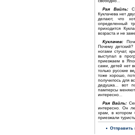
свободно...
Рая Вайль:
Св
Куклачева нет дву
делают, что хо
определенный тр
приходится Кукл
возраста и не заме
Куклачев:
Поче
Почему детский?
ногами стучат, кр
выступал в прог
приезжаем в Япон
сами, детей нет в
только русские ве
тоже хорошо, пот
получилось для вс
дедушка... вот п
памперсы меняют и
интересно...
Рая Вайль:
Сек
интересно. Он л
храм, в котором 
приезжали туристы
Отправить 