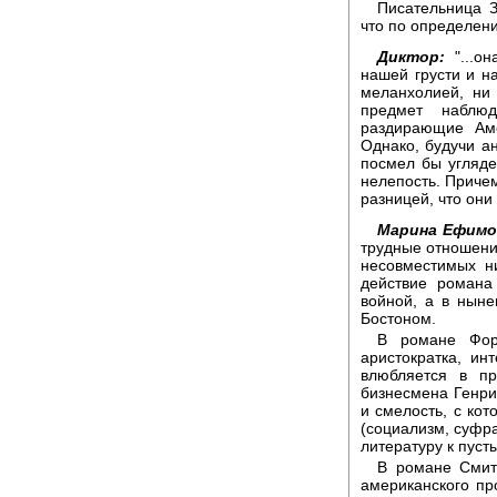
Писательница З
что по определени
Диктор:
"...он
нашей грусти и н
меланхолией, ни
предмет наблюд
раздирающие Ам
Однако, будучи ан
посмел бы угляде
нелепость. Причем
разницей, что они
Марина Ефимо
трудные отношени
несовместимых ни
действие романа
войной, а в нын
Бостоном.
В романе Форс
аристократка, ин
влюбляется в пр
бизнесмена Генри
и смелость, с кот
(социализм, суфра
литературу к пуст
В романе Смит
американского пр