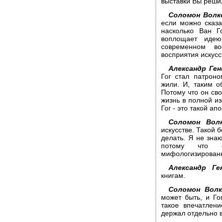
выставки Вы реши
Соломон Волк
если можно сказа
насколько Ван Г
воплощает идею
современном во
восприятия искусс
Александр Ген
Гог стал патроно
жили. И, таким о
Потому что он св
жизнь в полной из
Гог - это такой а
Соломон Волк
искусстве. Такой 
делать. Я не знаю
потому что о
мифологизирован
Александр Ге
книгам.
Соломон Волк
может быть, и Го
такое впечатлен
держал отдельно в