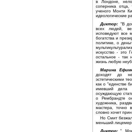
в Лондоне, нело
соперника отца,
ученого Монти Ки
идеологические ра
Диктор:
"В дом
всех людей, ве
исповедуют все 
богатства и прези
политике, о день
мультикультурали
искусство - это 
остальное - так 
жизнь любую неуб
Марина Ефим
доходят до не
эстетическими тео
как о "единстве б
имевший дела 
осуждающую стать
о Рембрандте он
художника, разд
мастера, точно 
словно хочет прин
Но Смит безжал
меньший лицемер,
Диктор:
"...Мо