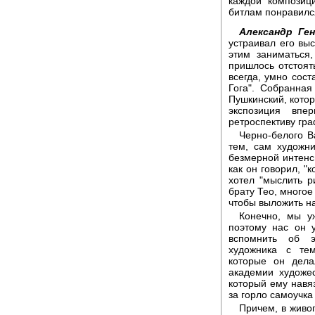
каждой композиц
битлам понравилс
Александр Ген
устраивал его вы
этим заниматься,
пришлось отстоят
всегда, умно сост
Гога". Собранна
Пушкинский, кото
экспозиция впе
ретроспективу гра
Черно-белого В
тем, сам художни
безмерной интенси
как он говорил, "к
хотел "мыслить р
брату Тео, многое
чтобы выложить на 
Конечно, мы у
поэтому нас он 
вспомнить об э
художника с те
которые он дела
академии художе
который ему навя
за горло самоучка 
Причем, в живоп