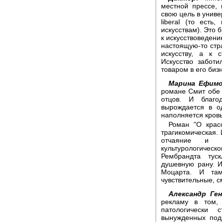
местной прессе, 
свою цель в универс
liberal (то есть
искусствам). Это 
к искусствоведени
настоящую-то стр
искусству, а к 
Искусство забот
товаром в его бизн
Марина Ефимо
романе Смит обе 
отцов. И благо
вырождается в о
наполняется кров
Роман "О крас
трагикомическая. 
отчаяние и п
культурологичес
Рембрандта тус
душевную рану. И
Моцарта. И та
чувствительные, с
Александр Ген
рекламу в том,
патологически 
вынужденных под