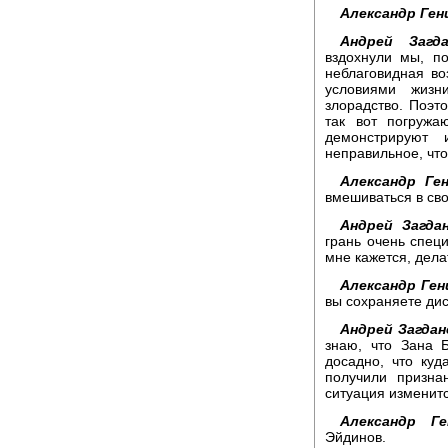
Александр Ген
Андрей Загда
вздохнули мы, по
неблаговидная во
условиями жизн
злорадство. Поэт
так вот погружа
демонстрируют 
неправильное, что
Александр Ген
вмешиваться в св
Андрей Загдан
грань очень специ
мне кажется, дела
Александр Ген
вы сохраняете ди
Андрей Загдан
знаю, что Зана 
досадно, что ку
получили призна
ситуация изменитс
Александр Ге
Эйдинов.