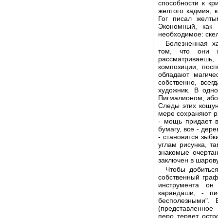
способности к кр
желтого кадмия, 
Гог писал желты
Экономный, как 
необходимое: скел
Болезненная ха
том, что они 
рассматриваешь
композиции, пос
обладают магиче
собственно, всег
художник. В одн
Пигмалионом, ибо 
Следы этих кощу
мере сохраняют р
- мощь придает 
бумагу, все - дер
- становится зыбк
углам рисунка, та
знакомые очертан
заключен в шаров
Чтобы добиться
собственный граф
инструмента он
карандаши, - п
бесполезными". 
(представленное 
перо теряет остр