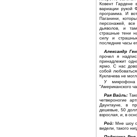
Ковент Гардене 
вариации рукой Ф
программа. И вот
Паганини, котор
персонажей, вс
дьяволов, и там
страшные тени на
силу и страшны
последние часы е
Александр Ген
прочел я надпи
принадлежит одно
ярмо. С нас дово
собой любоваться
Куклачева не могло
У микрофона
"Американского ча
Рая Вайль:
Тако
четвероногие ар
Даунтауне, в п
дешевые, 50 долл
взрослая, и, в ос
Рой:
Мне шоу о
видели, такого ни
Подружка Роя,