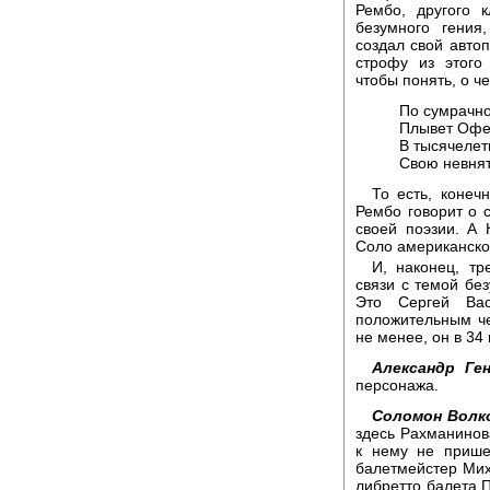
Рембо, другого 
безумного гения
создал свой автоп
строфу из этого
чтобы понять, о че
По сумрачно
Плывет Офел
В тысячелет
Свою невнят
То есть, конеч
Рембо говорит о 
своей поэзии. А 
Соло американско
И, наконец, тр
связи с темой бе
Это Сергей Вас
положительным че
не менее, он в 34
Александр Ген
персонажа.
Соломон Волк
здесь Рахманинов
к нему не прише
балетмейстер Мих
либретто балета П