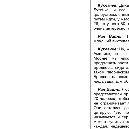
Куклачев:
Дыхан
Бутейко, и все
целеустремленный
путем идти, у нег
26, то у него 50,
очень интересно, 
Рая Вайль:
По
младший выступает
Куклачев:
Ну, к
Америке, он - в
Москве, мы ник
продолжать расти 
Бродвее... видит
таком, творческо
Бродвее на самом
наша задача, чтоб
Рая Вайль:
Любо
представители ор
20 человек, чтоб
не ограничивает 
Они остались до
цитирую, "это н
называется и сер
можно купить пр
каждая, недешев