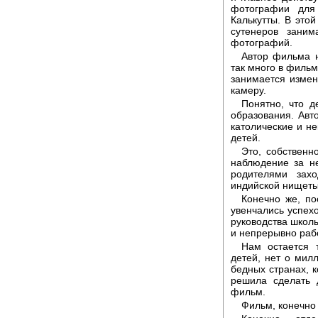
фотографии для
Калькутты. В это
сутенеров зани
фотографий.
Автор фильма н
так много в фильме
занимается измен
камеру.
Понятно, что д
образования. Авт
католические и н
детей.
Это, собственн
наблюдение за н
родителями зах
индийской нищеты
Конечно же, по
увенчались успех
руководства школ
и непрерывно раб
Нам остается 
детей, нет о мил
бедных странах, 
решила сделать 
фильм.
Фильм, конечно 