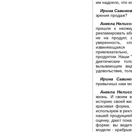
им надоело, что их
Ирина Савинов
зрения продаж?
Ангела Нелисс
пришли к неожи
рекламировать аб
не на продукт, 
уверенность, 
извиняющаяся
привлекательно
продуктом. Наши "
диетические то
вызывающим вид
удовольствие, тол
Ирина Савино
привычных нам м
Ангела Нелисс
жизнь. И своим 
историю своей жи
красивая форма,
используем в рек
нашей продукцией
оценку, дают пока
форме: вы видит
модели - храбрые