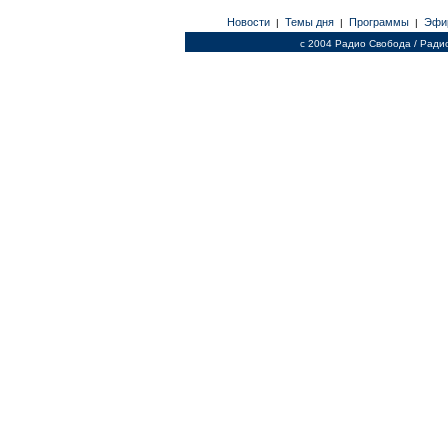
Новости
Темы дня
Программы
Эфи
|
|
|
c 2004 Радио Свобода / Ради