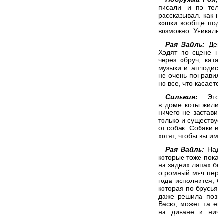
писали, и по те
рассказывал, как 
кошки вообще под
возможно. Уникал
Рая Вайль:
Дей
Ходят по сцене 
через обруч, кат
музыки и аплоди
не очень понравил
но все, что касает
Сильвия:
... Э
в доме коты жили,
ничего не застави
только и существу
от собак. Собаки 
хотят, чтобы вы и
Рая Вайль:
Над
которые тоже пока
на задних лапах бе
огромный мяч пере
года исполнится,
которая по брусь
даже решила поз
Васю, может, та е
на диване и нич