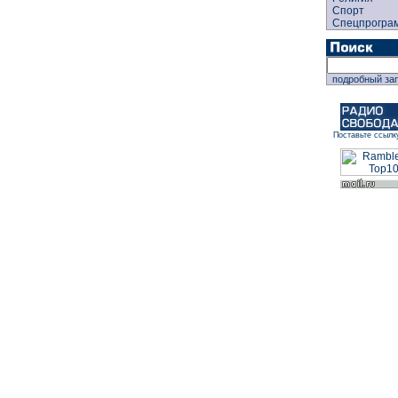
Спорт
Спецпрогра
подробный за
Поставьте ссылк