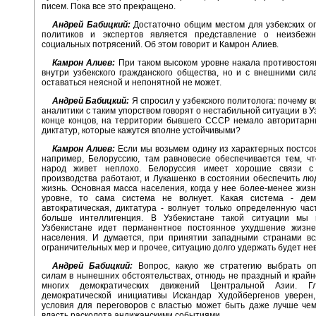
писем. Пока все это прекращено.
Андрей Бабицкий:
Достаточно общим местом для узбекских о
политиков и экспертов является представление о неизбежн
социальных потрясений. Об этом говорит и Камрон Алиев.
Камрон Алиев:
При таком высоком уровне накала противостоя
внутри узбекского гражданского общества, но и с внешними сил
оставаться неясной и непонятной не может.
Андрей Бабицкий:
Я спросил у узбекского политолога: почему 
аналитики с таким упорством говорят о нестабильной ситуации в У
конце концов, на территории бывшего СССР немало авторитарн
диктатур, которые кажутся вполне устойчивыми?
Камрон Алиев:
Если мы возьмем одину из характерных постсов
например, Белоруссию, там равновесие обеспечивается тем, ч
народ живет неплохо. Белоруссия имеет хорошие связи с
производства работают, и Лукашенко в состоянии обеспечить л
жизнь. Основная масса населения, когда у нее более-менее жиз
уровне, то сама система не волнует. Какая система - демо
автократическая, диктатура - волнует только определенную час
больше интеллигенция. В Узбекистане такой ситуации мы
Узбекистане идет перманентное постоянное ухудшение жизне
населения. И думается, при принятии западными странами вся
ограничительных мер и прочее, ситуацию долго удержать будет не
Андрей Бабицкий:
Вопрос, какую же стратегию выбрать о
силам в нынешних обстоятельствах, отнюдь не праздный и край
многих демократических движений Центральной Азии. Г
демократической инициативы Искандар Худойбергенов уверен,
условия для переговоров с властью может быть даже лучше че
власть расколота андижанскими событиями.