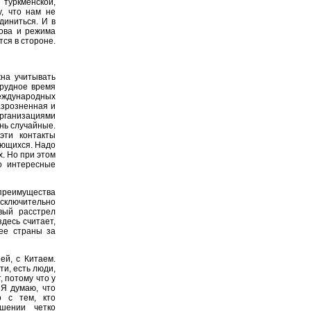
туркменской,
у, что нам не
диниться. И в
ова и режима
ся в стороне.
на учитывать
трудное время
ждународных
азрозненная и
ганизациями
нь случайные.
эти контакты
ающихся. Надо
. Но при этом
о интересные
реимущества
сключительно
вый расстрел
десь считает,
щее страны за
ей, с Китаем.
ти, есть люди,
, потому что у
 Я думаю, что
 с тем, кто
шении четко