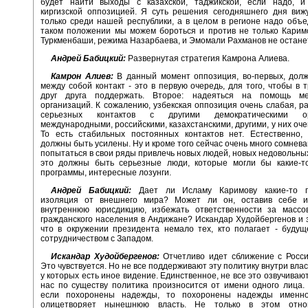
будет найти выходы с казахской, таджикской, если надо, и 
киргизской оппозицией. Я суть решения сегодняшнего дня виж
только среди нашей республики, а в целом в регионе надо объе
таком положении мы можем бороться и против не только Карим
Туркменбаши, режима Назарбаева, и Эмомали Рахманов не останет
Андрей Бабицкий:
Развернутая стратегия Камрона Алиева.
Камрон Алиев:
В данный момент оппозиция, во-первых, долж
между собой контакт - это в первую очередь, для того, чтобы в 
друг друга поддержать. Второе: надеяться на помощь ме
организаций. К сожалению, узбекская оппозиция очень слабая, р
серьезных контактов с другими демократическими ор
международными, российскими, казахстанскими, другими, у них оче
То есть стабильных постоянных контактов нет. Естественно, 
должны быть усилены. Ну и кроме того сейчас очень много сомнев
попытаться в свои ряды привлечь новых людей, новых недовольных
это должны быть серьезные люди, которые могли бы какие-т
программы, интересные лозунги.
Андрей Бабицкий:
Дает ли Исламу Каримову какие-то п
изоляция от внешнего мира? Может ли он, оставив себе и
внутреннюю юрисдикцию, избежать ответственности за массо
гражданского населения в Андижане? Искандар Худойбергенов и з
что в окружении президента немало тех, кто полагает - буду
сотрудничеством с Западом.
Искандар Худойбергенов:
Отчетливо идет сближение с Росси
Это чувствуется. Но не все поддерживают эту политику внутри влас
у которых есть иное видение. Единственное, не все это озвучивают
нас по существу политика произносится от имени одного лица.
если похоронены надежды, то похоронены надежды именно
олицетворяет нынешнюю власть. Не только в этом отно