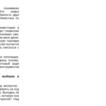
понимание
айти новых
близость двух
збекистану по
нвестиции в
дет словесная
озникает уже,
ии мало денег.
рную торговую
ссия пытается
а считаться с
ая оппозиция,
вана, похоже,
который ради
 инструментов
х выборов в
а экспертов -
овлиять на ход
е. Выгодны ли
, которую она
тересов? Над