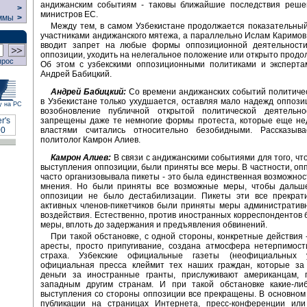
андижанским событиям - таковы ближайшие последствия реше
>
министров ЕС.
ммы
>
Между тем, в самом Узбекистане продолжается показательны
участниками андижанского мятежа, а параллельно Ислам Каримов
вводит запрет на любые формы оппозиционной деятельности
оппозиции, уходить на нелегальное положение или открыто продо
прос
Об этом с узбекскими оппозиционными политиками и эксперта
Андрей Бабицкий.
Андрей Бабицкий:
Со времени андижанских событий политиче
в Узбекистане только ухудшается, оставляя мало надежд оппози
у на РС
возобновление публичной открытой политической деятельно
запрещены даже те немногие формы протеста, которые еще не
властями считались относительно безобидными. Рассказыва
политолог Камрон Алиев.
Камрон Алиев:
В связи с андижанскими событиями для того, чт
выступления оппозиции, были приняты все меры. В частности, оп
часто организовывала пикеты - это была единственная возможно
мнения. Но были приняты все возможные меры, чтобы дальш
оппозиции не было дестабилизации. Пикеты эти все прекрати
активных членов-пикетчиков были приняты меры административн
воздействия. Естественно, против иностранных корреспондентов
меры, вплоть до задержания и предъявления обвинений.
При такой обстановке, с одной стороны, конкретные действия 
аресты, просто припугивание, создана атмосфера нетерпимост
страха. Узбекские официальные газеты (неофициальных 
официальная пресса клеймит тех наших граждан, которые за
деньги за иностранные гранты, прислуживают американцам, 
западным другим странам. И при такой обстановке какие-ли
выступления со стороны оппозиции все прекращены. В основном 
публикации на страницах Интернета, пресс-конференции или