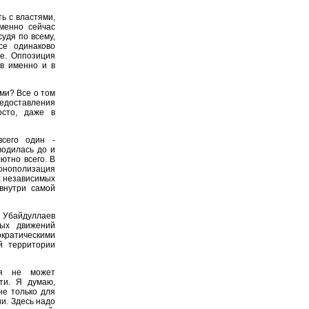
ть с властями,
менно сейчас
судя по всему,
се одинаково
е. Оппозиция
ов именно и в
ями? Все о том
едоставления
осто, даже в
сего один -
водилась до и
ютно всего. В
онополизация
х независимых
внутри самой
 Убайдуллаев
ных движений
кратическими
й территории
я не может
ти. Я думаю,
не только для
и. Здесь надо