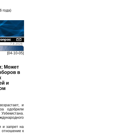
6 года)
7.8.2026
[04-10-05]
и; Может
ыборов в
к
ей и
жом
озрастает, и
за одобрили
 Узбекистана.
еждународного
 и запрет на
и отношение к