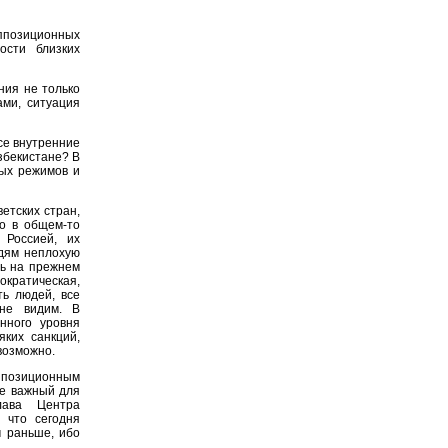
ппозиционных
ости близких
ния не только
ами, ситуация
все внутренние
збекистане? В
ых режимов и
етских стран,
то в общем-то
 Россией, их
юдям неплохую
нь на прежнем
кратическая,
ть людей, все
 не видим. В
нного уровня
ких санкций,
возможно.
ппозиционным
не важный для
лава Центра
 что сегодня
м раньше, ибо