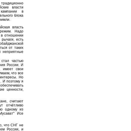
традиционно
йские власти
кампании в
ельного блока
римли.
йская власть
режим. Надо
я в отношении
 рычаги, есть
рбайджанской
ться от таких
й неприятные
 стал частью
ния России. И
, имеет свои
умаем, что все
интересы. Но
. И поэтому я
 обеспечивать
ие ценности,
ане, считают
ут отчётливо
во одному из
Мусават" Исе
о, что СНГ не
ем России, и