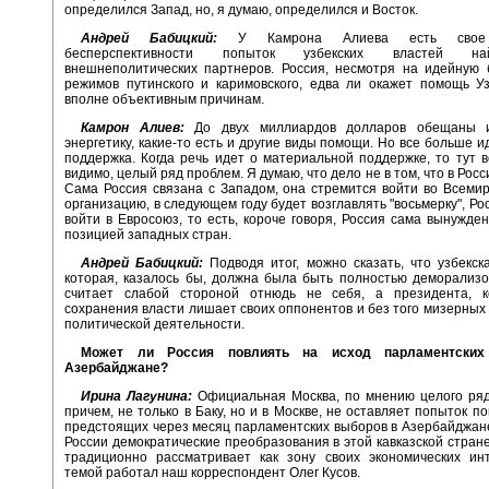
определился Запад, но, я думаю, определился и Восток.
Андрей Бабицкий:
У Камрона Алиева есть свое 
бесперспективности попыток узбекских властей н
внешнеполитических партнеров. Россия, несмотря на идейную 
режимов путинского и каримовского, едва ли окажет помощь У
вполне объективным причинам.
Камрон Алиев:
До двух миллиардов долларов обещаны и
энергетику, какие-то есть и другие виды помощи. Но все больше и
поддержка. Когда речь идет о материальной поддержке, то тут в
видимо, целый ряд проблем. Я думаю, что дело не в том, что в Росс
Сама Россия связана с Западом, она стремится войти во Всеми
организацию, в следующем году будет возглавлять "восьмерку", Ро
войти в Евросоюз, то есть, короче говоря, Россия сама вынужден
позицией западных стран.
Андрей Бабицкий:
Подводя итог, можно сказать, что узбекск
которая, казалось бы, должна была быть полностью деморализо
считает слабой стороной отнюдь не себя, а президента, 
сохранения власти лишает своих оппонентов и без того мизерных
политической деятельности.
Может ли Россия повлиять на исход парламентски
Азербайджане?
Ирина Лагунина:
Официальная Москва, по мнению целого ряд
причем, не только в Баку, но и в Москве, не оставляет попыток п
предстоящих через месяц парламентских выборов в Азербайджан
России демократические преобразования в этой кавказской стране
традиционно рассматривает как зону своих экономических ин
темой работал наш корреспондент Олег Кусов.