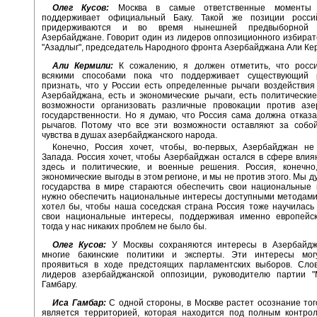
Олег Кусов:
Москва в самые ответственные моменты 
поддерживает официальный Баку. Такой же позиции росси
придерживаются и во время нынешней предвыборной 
Азербайджане. Говорит один из лидеров оппозиционного избират
"Азадлыг", председатель Народного фронта Азербайджана Али Ке
Али Кермили:
К сожалению, я должен отметить, что росси
всякими способами пока что поддерживает существующий 
признать, что у России есть определенные рычаги воздействи
Азербайджана, есть и экономические рычаги, есть политические
возможности организовать различные провокации против азе
государственности. Но я думаю, что Россия сама должна отказа
рычагов. Потому что все эти возможности оставляют за собо
чувства в душах азербайджанского народа.
Конечно, Россия хочет, чтобы, во-первых, Азербайджан не
Запада. Россия хочет, чтобы Азербайджан остался в сфере влия
здесь и политические, и военные решения. Россия, конечно
экономические выгоды в этом регионе, и мы не против этого. Мы д
государства в мире стараются обеспечить свои национальные 
нужно обеспечить национальные интересы доступными методами
хотел бы, чтобы наша соседская страна Россия тоже научилась
свои национальные интересы, поддерживая именно европейск
тогда у нас никаких проблем не было бы.
Олег Кусов:
У Москвы сохраняются интересы в Азербайдж
многие бакинские политики и эксперты. Эти интересы мог
проявиться в ходе предстоящих парламентских выборов. Сло
лидеров азербайджанской оппозиции, руководителю партии "
Гамбару.
Иса Гамбар:
С одной стороны, в Москве растет осознание тог
является территорией, которая находится под полным контрол