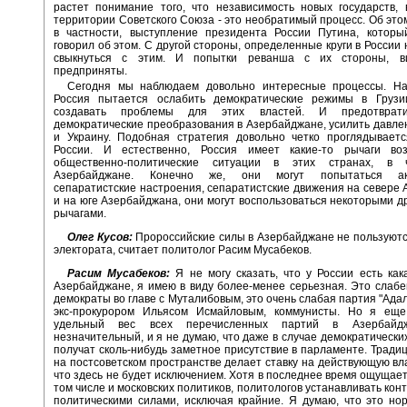
растет понимание того, что независимость новых государств,
территории Советского Союза - это необратимый процесс. Об это
в частности, выступление президента России Путина, которы
говорил об этом. С другой стороны, определенные круги в России 
свыкнуться с этим. И попытки реванша с их стороны, ви
предприняты.
Сегодня мы наблюдаем довольно интересные процессы. На
Россия пытается ослабить демократические режимы в Грузи
создавать проблемы для этих властей. И предотврат
демократические преобразования в Азербайджане, усилить давле
и Украину. Подобная стратегия довольно четко проглядываетс
России. И естественно, Россия имеет какие-то рычаги во
общественно-политические ситуации в этих странах, в ч
Азербайджане. Конечно же, они могут попытаться акт
сепаратистские настроения, сепаратистские движения на севере
и на юге Азербайджана, они могут воспользоваться некоторыми д
рычагами.
Олег Кусов:
Пророссийские силы в Азербайджане не пользуют
электората, считает политолог Расим Мусабеков.
Расим Мусабеков:
Я не могу сказать, что у России есть как
Азербайджане, я имею в виду более-менее серьезная. Это слабе
демократы во главе с Муталибовым, это очень слабая партия "Адал
экс-прокурором Ильясом Исмайловым, коммунисты. Но я еще
удельный вес всех перечисленных партий в Азербайд
незначительный, и я не думаю, что даже в случае демократически
получат сколь-нибудь заметное присутствие в парламенте. Тради
на постсоветском пространстве делает ставку на действующую вла
что здесь не будет исключением. Хотя в последнее время ощущает
том числе и московских политиков, политологов устанавливать кон
политическими силами, исключая крайние. Я думаю, что это но