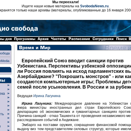
Мы переехали!
Ищите наши новые материалы на
SvobodaNews.ru
.
хранятся только наши архивы (материалы, опубликованные до 16 января 200
вобода
Европейский Союз вводит санкции против
nMedia
Узбекистана. Перспективы узбекской оппозици
ли Россия повлиять на исход парламентских в
Азербайджане? "Покрошить монстров" - или ка
создаются компьютерные игры; Проблемы дет
>
семей после усыновления. В России и за рубе
>
века
>
Ведущая
Ирина Лагунина
>
р
>
Ирина Лагунина:
Международное давление на Узбекистан в
>
вчера министры иностранных дел стран Европейского Сою
>
декларацию об экономических и гуманитарных санкциях против
сть
>
Причина санкций - отказ Ташкента от проведения независимого м
>
расследования событий в Андижане.
>
Эмбарго на поставки оружия, сокращение финансовой помощи
ие
>
выдачу виз тем представителям силовых структур, которые имел
>