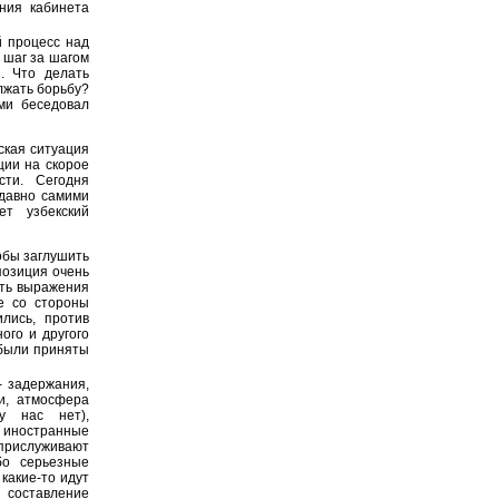
ния кабинета
й процесс над
 шаг за шагом
. Что делать
лжать борьбу?
ми беседовал
ская ситуация
ции на скорое
сти. Сегодня
давно самими
ет узбекский
обы заглушить
позиция очень
сть выражения
е со стороны
лись, против
ого и другого
 были приняты
- задержания,
и, атмосфера
у нас нет),
 иностранные
прислуживают
бо серьезные
какие-то идут
 составление