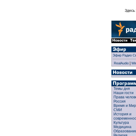
Здесь 
Эфир Радио С
|
RealAudio
Wi
Темы дня
Наши гости
Права чело
Россия
Время и Ми
СМИ
История и
современно
Культура
Медицина
Образован
Религия