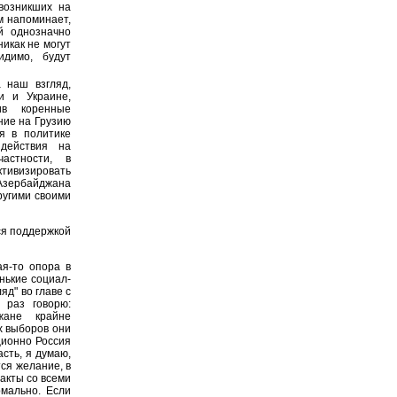
 возникших на
м напоминает,
й однозначно
никак не могут
димо, будут
 наш взгляд,
и и Украине,
ив коренные
ние на Грузию
я в политике
здействия на
астности, в
ивизировать
 Азербайджана
ругими своими
ся поддержкой
ая-то опора в
нькие социал-
яд" во главе с
 раз говорю:
жане крайне
х выборов они
ционно Россия
сть, я думаю,
ся желание, в
такты со всеми
рмально. Если