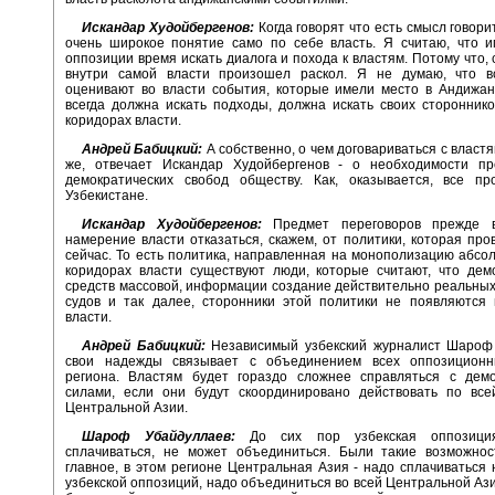
Искандар Худойбергенов:
Когда говорят что есть смысл говори
очень широкое понятие само по себе власть. Я считаю, что и
оппозиции время искать диалога и похода к властям. Потому что, 
внутри самой власти произошел раскол. Я не думаю, что в
оценивают во власти события, которые имели место в Андижан
всегда должна искать подходы, должна искать своих сторонник
коридорах власти.
Андрей Бабицкий:
А собственно, о чем договариваться с власт
же, отвечает Искандар Худойбергенов - о необходимости пр
демократических свобод обществу. Как, оказывается, все пр
Узбекистане.
Искандар Худойбергенов:
Предмет переговоров прежде в
намерение власти отказаться, скажем, от политики, которая про
сейчас. То есть политика, направленная на монополизацию абсол
коридорах власти существуют люди, которые считают, что дем
средств массовой, информации создание действительно реальны
судов и так далее, сторонники этой политики не появляются 
власти.
Андрей Бабицкий:
Независимый узбекский журналист Шароф
свои надежды связывает с объединением всех оппозицион
региона. Властям будет гораздо сложнее справляться с демо
силами, если они будут скоординировано действовать по все
Центральной Азии.
Шароф Убайдуллаев:
До сих пор узбекская оппозици
сплачиваться, не может объединиться. Были такие возможнос
главное, в этом регионе Центральная Азия - надо сплачиваться 
узбекской оппозиций, надо объединиться во всей Центральной Ази