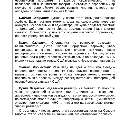
европейской программы в Центре стратегических и ме
исследований в Вашингтоне говорит не столько о европейских пр
сколько о европейском общественном мнении, которое во
определило отношение к войне в Ираке.
Саймон Серфати:
Думаю, у всего этого есть долгоиграющи
эффект. Если настанет момент, когда на самом деле перегов
окажутся бесполезными и администрации Буша придется рассматр
то рода действия против Ирана, администрации будет сложно
сказать: Посмотрите, у них есть оружие массового поражения
нанести упредительный удар.
Ирина Лагунина:
Специалист по вопросам разведки 
вашингтонского центра Энтони Кордесман, впрочем, увер
правительства знают, насколько сложно собирать разве
информацию и насколько сложно ее оценивать. Поэтому прави
решения редко когда строятся исключительно на разведданных. Бо
видно из доклада, не только США в случае с Ираком сделали ошибк
Энтони Кордесман:
Речь ведь не идет о том, что Соеди
сделали эти ошибки в одиночку. Есть ведущая европейская ст
главных противников войны в Ираке, которая немного может п
появились эти провалы между разведывательной информацией
европейских стран, как и США.
Ирина Лагунина:
Идеальной разведки не бывает. Но можно е
числе предложений комиссии Робба-Силбермана - создание 
директора национальной разведки с такими широкими полномочи
на самом деле смог объединить информацию ЦРУ, ФБР, министерс
электронного слежения АНС, и чтобы его на самом деле можно
"царем разведки".
Стремление к независимости и самостоятельности на Северн
многом стало следствием нынешней экономической политики 