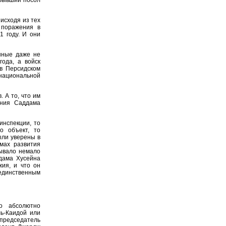
исходя из тех
 поражения в
1 году. И они
нные даже не
года, а войск
в Персидском
 национальной
 А то, что им
ения Саддама
инспекции, то
о объект, то
ыли уверены в
мах развития
ывало немало
ддама Хусейна
жия, и что он
единственным
о абсолютно
ь-Каидой или
редседатель