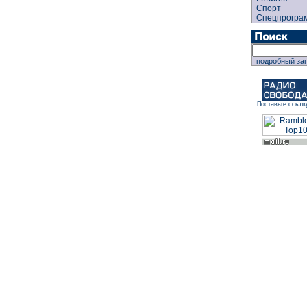
Спорт
Спецпрогра
подробный за
Поставьте ссылк