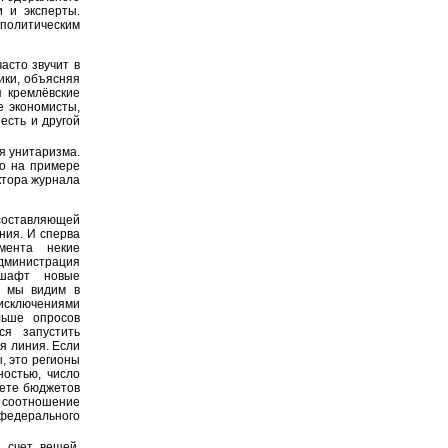
и и эксперты.
 политическим
асто звучит в
ики, объясняя
я кремлёвские
е экономисты,
есть и другой
я унитаризма.
но на примере
ктора журнала
 составляющей
ния. И сперва
мента некие
дминистрация
дшафт новые
о мы видим в
 исключениями
льше опросов
ся запустить
я линия. Если
ы, это регионы
остью, число
жете бюджетов
ь соотношение
 федерального
а счет вещей,