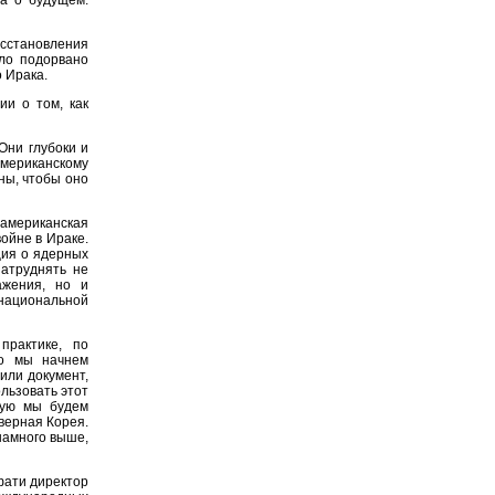
сстановления
ыло подорвано
 Ирака.
и о том, как
Они глубоки и
мериканскому
ы, чтобы оно
 американская
ойне в Ираке.
ция о ядерных
затруднять не
ажения, но и
ациональной
практике, по
ко мы начнем
или документ,
льзовать этот
рую мы будем
верная Корея.
намного выше,
фати директор