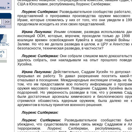
>
США в Югославии, республиканец Лоуренс Силберман:
ммы
>
Лоуренс Силберман:
Разведывательное сообщество работало, 
представлений о программах производства оружии массового
Ираке, которые сложились у них от того, что они увидели в 199
продолжали исходить из этих своих представлений.
прос
Ирина Лагунина:
Иными словами, разведка использовала да
инспекций ООН, которые, впрочем, проходили только до 1998 
коалиции времен освобождения Кувейта в ходе первой Войны 
Заливе. Но что же делала разведка в целом, и ЦРУ и Агентство
у на РС
безопасности, техническая разведка, в частности?
Лоуренс Силберман:
Они собрали слишком мало доказательств.
удалось собрать, они накладывали на опыт прошлого повед
Хусейна.
Ирина Лагунина:
Действительно, Саддам Хусейн то допускал 
прерывал их работу. То давал разрешение посетить какой-т
отказывал в посещении. Международные инспекции отнюдь не б
том, что им предоставили всю полноту информации о програм
оружия массового поражения. Поведение Саддама Хусейна выз
подозрений. Но уверенность разведки в том, что у режима Са
были достаточные арсеналы химического и биологического ору
стремился обзавестись ядерным оружием, была далеко не 
аргументом в пользу принятия военного решения.
Лоуренс Силберман:
Лоуренс Силберман:
Разведывательное сообщество был
убеждено, что существовала явная связь между Саддамом и Ал
терроризмом. Лоуренс Силберман, республиканец, соп