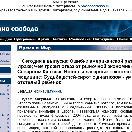
Мы переехали!
Ищите наши новые материалы на
SvobodaNews.ru
.
хранятся только наши архивы (материалы, опубликованные до 16 января 200
вобода
Сегодня в выпуске: Ошибки американской раз
nMedia
Ираке; Чем грозит отказ от рыночной экономик
Северном Кавказе; Новости лазерных технолог
медицине; Судьба детей-сирот с диагнозом - у
отсталый ребенок
>
>
Ведущая
Ирина Лагунина
века
>
>
Ирина Лагунина:
За болезнью и смертью Папы Римского И
р
>
Второго почти незамеченным осталось событие, которое, тем не м
>
оживленные дискуссии с Соединенные Штатах и постепен
>
привлекать внимание в Европе. Независимая комиссии, создан
сть
>
президента Буша 6 февраля 2004 года для того, чтобы выяс
>
довоенная разведывательная информация об Ираке была сто
>
выступила с отчетом о своей деятельности. Комиссия пришла 
ие
>
информация, которой пользовалась разведка до войны в 
>
безнадежно неверной. Сопредседатель комиссии, бывший судья,