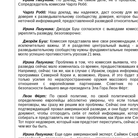
Сопредседатель комиссии Чарлз Робб:
Чарлз Робб:
Наш доклад, мы надеемся, даст основу для во
доверия к разведывательному сообществу, доверия, которое б
неточной информацией, предоставленной разведкой относительно
Ирина Лагунина:
Джордж Буш согласился с выводами комисси
укреплять разведку, безоговорочно:
Джордж Буш:
Комиссия представила мне свои рекомендации. 
исключительно важны. И я разделяю центральный вывод - а
разведывательному сообществу нужны фундаментальные перемен
могло успешно противостоять угрозам 21 века.
Ирина Лагунина:
Проблема в том, что комиссия выявила, что
разведка сейчас мало изменилась со времен, предшествовавших в
Например, сейчас так же, как в случае с Ираком, скудна информа
программах Северной Кореи и, возможно, Ирана. И это будет 
только усилия по нераспространению оружия массового пор
отношения с европейскими партнерами. Советник по н
безопасности бывшего вице-президента Эла Гора Леон Фёрт:
Леон Фёрт:
По своей политике, по своей политической 
определению европейцы абсолютно уверены, что если толь
переговоры, мы сразу же решим все проблемы. Сейчас они получ
подтверждающий провал американской разведки, и они будут испо
документ, чтобы отгородить себя от любой информации, кото
собирать и представлять им по таким проблемам, как Иран или Се
Тот порог недоверия, который нам предстоит переступить, сейчас 
чем мог бы быть.
Ирина Лагунина:
Еще один американский эксперт, Саймон Сер