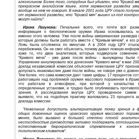
алкоголиком. Более того, сотрудник был удивлен, что "Кривой мя
прекрасном английском языке, хотя германская разведка уве
вообще на нем не говорит. В начале 2001 года ЦРУ стало получ
от германской разведки, что "Кривой мяч" вышел из-под контрол
могут найти".
Ирина Лагунина:
Печальнее всего, что почти вся разве
информация о биологическом оружии Ирака основывалась н
именно этого человека. Уже после войны американская разведка
которые должны были работать вместе с "Кривым мячом", и его р
Ложь была отслежена по минутам. А в 2004 году ЦРУ отыск
перебежчика. Он не смог объяснить, почему давал ложную инфор
хуже то, что двое аналитиков, которые подвергали сомнени
"Кривого мяча" - уже даже после войны - вынуждены были п
Управление аннулировало все донесения "Кривого мяча" в мае 2004
доклад независимой комиссии объясняет нежелание ЦРУ призна
допускать инакомыслие даже после войны, не говоря уже о довое
Тем более, что сама комиссия дает такие цифры: 17 процентов сот
работавших над проблемой оружия массового поражения в Ираке
что работали в атмосфере, при которой у начальства 
определенные установки, и трудно было опубликовать противоп
зрения. А расследование внутри ЦРУ, проведенное самим 
выявило, что на подобную практику жаловались 23 процента а
доклада комиссии:
"Нежелание допустить альтернативную точку зрения в 
общих довоенных оценок иракского оружия массового пораж
менее, было вызвано в большей степени плохой аналитич
неспособностью руководства активно поддержать оппозиционн
естественным бюрократическим стремлением к консе
политическим климатом".
Ирина Лагунина:
Но доклад, на самом деле, не о прошлом, 