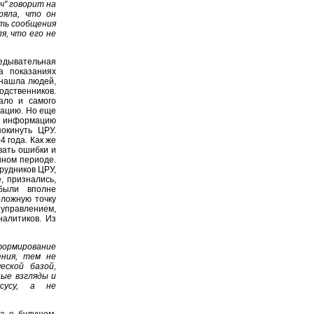
ч" говорит на
ряла, что он
ать сообщения
я, что его не
дывательная
а показаниях
 нашла людей,
одственников.
ало и самого
мацию. Но еще
ю информацию
окинуть ЦРУ.
 года. Как же
вать ошибки и
нном периоде.
рудников ЦРУ,
, признались,
были вполне
оложную точку
управлением,
налитиков. Из
формирование
ения, тем не
еской базой,
ые взгляды и
нсусу, а не
а о будущем.