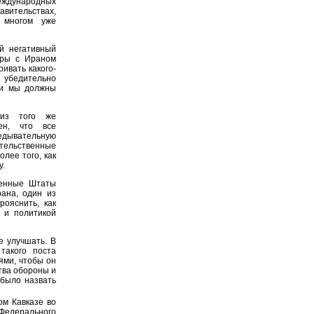
ждународных
авительствах,
 многом уже
й негативный
оры с Ираном
ивать какого-
 убедительно
, и мы должны
из того же
ен, что все
дывательную
тельственные
лее того, как
у.
ненные Штаты
рана, один из
рояснить, как
 и политикой
е улучшать. В
такого поста
ями, чтобы он
тва обороны и
 было назвать
ом Кавказе во
Федерального