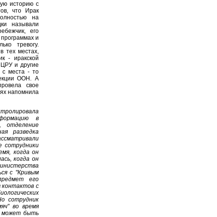
ую историю с
ов, что Ирак
полностью на
дки называли
ебежчик, его
х программах и
ько тревогу.
в тех местах,
к - иракской
 ЦРУ и другие
с места - то
пекции ООН. А
провела свое
нях напомнила
нтролировала
нформацию в
, отделение
ая разведка
рассматривали
е сотрудники
емя, когда он
сь, когда он
Министерства
ся с "Кривым
предмет его
в контактов с
иологических
Но сотрудник
яч" во время
н может быть