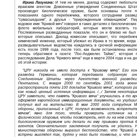
Ирина Лагунина:
И тем не менее, доклад содержит любопытн
иракским агентом. Довоенные утверждения Соединенных Штат
производит биологическое оружие, были основаны почти 
показаниях одного перебежчика, которого сотрудники разве
"сумасшедшим", а друзья - "прирожденным обманщиком". Пер
кодовое имя "Кривой мяч" говорил в таких деталях о биологически
флоте мобильных лабораторий, которые могли вселить тол
Послевоенные разведданные показали, что он и близко не был 
которые описывал. Доклад комиссии описывает, что перебежчи
химический инженер, который убежал из Ирака в то время, когда
разведывательные ведомства нуждались в срочной информации 
есть после 1998 года, после того, как были остановлены инс
теперь обратимся к газете "Лос-Анджелес Таймс", которая 
расследование Дела "Кривого мяча" еще в марте 2004 года и на д
об этой истории:
"ЦРУ никогда не имело доступа к "Кривому мячу". Его ко
разведка Германии, которая передавала собранную и
Соединенные Штаты через Агентство военной разведки
Пентагона. С января 2000 по сентябрь 2001 года военн
распространила почти 100 докладов "Кривого мяча", которого 
как новый ценный источник информации. /.../ Затем некоторы
ЦРУ заметили, что память "Кривого мяча" улучшилась в то вр
оформлял европейские иммиграционные документы, но ухудшила
получил вид на жительство. В мае 2000 года сотрудник 
обороны, приписанный к ЦРУ, получил возможность встретить
мячом", явно для того, чтобы проверить источник на 
физического здоровья, чтобы посмотреть, нет ли на нем следо
биологическим оружием или делали ли ему прививки против б
агентов. Окончательного заключения получить не удалось. 
министерства обороны выразил беспокойство, что "Кривой м
встречи выглядел так, будто у него было похмелье, и что о