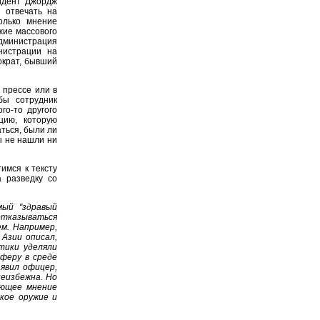
идент Джордж
 отвечать на
олько мнение
жие массового
дминистрация
нистрации на
ократ, бывший
 прессе или в
бы сотрудник
го-то другого
цию, которую
ться, были ли
ы не нашли ни
имся к тексту
а разведку со
мый "здравый
 отказываться
м. Например,
Азии описал,
тики уделяли
сферу в среде
явил офицер,
неизбежна. Но
ующее мнение
кое оружие и