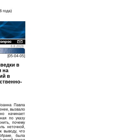
6 года)
6.8.2026
[05-04-05]
ведки в
и на
ий в
мственно-
оанна Павла
енее, вызвало
но начинает
ная по указу
нить, почему
ль неточной,
к выводу, что
Ираке, была
 бывший посол