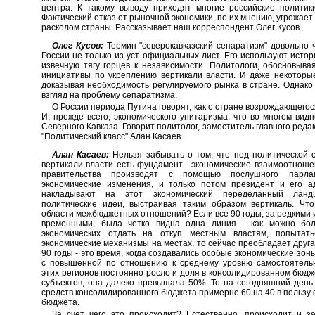
центра. К такому выводу приходят многие российские политик
Фактический отказ от рыночной экономики, по их мнению, угрожает
расколом страны. Рассказывает наш корреспондент Олег Кусов.
Олег Кусов:
Термин "северокавказский сепаратизм" довольно ч
России не только из уст официальных лист. Его используют истор
извечную тягу горцев к независимости. Политологи, обосновыва
инициативы по укреплению вертикали власти. И даже некоторы
доказывая необходимость регулируемого рынка в стране. Однако 
взгляд на проблему сепаратизма.
О России периода Путина говорят, как о стране возрождающегос
И, прежде всего, экономического унитаризма, что во многом вид
Северного Кавказа. Говорит политолог, заместитель главного реда
"Политический класс" Алан Касаев.
Алан Касаев:
Нельзя забывать о том, что под политической
вертикали власти есть фундамент - экономические взаимоотноше
правительства производят с помощью послушного парла
экономические изменения, и только потом президент и его а
накладывают на этот экономический переделанный лан
политические идеи, выстраивая таким образом вертикаль. Чт
области межбюджетных отношений? Если все 90 годы, за редкими
временными, была четко видна одна линия - как можно бо
экономических отдать на откуп местным властям, попытать
экономические механизмы на местах, то сейчас преобладает друга
90 годы - это время, когда создавались особые экономические зон
с повышенной по отношению к среднему уровню самостоятельн
этих регионов постоянно росло и доля в консолидированном бюд
субъектов, она далеко превышала 50%. То на сегодняшний ден
средств консолидированного бюджета примерно 60 на 40 в пользу
бюджета.
За счет чего это происходит? Естественно, происходит и з