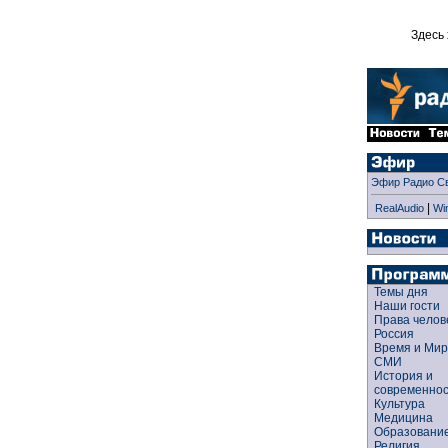
Здесь 
Эфир Радио С
|
RealAudio
Wi
Темы дня
Наши гости
Права чело
Россия
Время и Ми
СМИ
История и
современно
Культура
Медицина
Образован
Религия