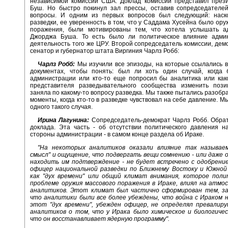
независимой комиссии США. Доклад комиссии представил през
Буш. Но быстро покинул зал прессы, оставив сопредседателей
вопросы. И одним из первых вопросов был следующий: наск
разведки, ее уверенность в том, что у Саддама Хусейна было ору
поражения, были мотивированы тем, что хотела услышать а
Джорджа Буша. То есть было ли политическое влияние адми
деятельность того же ЦРУ. Второй сопредседатель комиссии, дем
сенатор и губернатор штата Виргиния Чарлз Робб:
Чарлз Робб:
Мы изучили все эпизоды, на которые ссылались в
документах, чтобы понять: был ли хоть один случай, когда 
администрации или кто-то еще попросил бы аналитика или како
представителя разведывательного сообщества изменить пози
заняла по какому-то вопросу разведка. Мы также пытались разобра
моменты, когда кто-то в разведке чувствовал на себе давление. М
одного такого случая.
Ирина Лагунина:
Сопредседатель-демократ Чарлз Робб. Обрат
доклада. Эта часть - об отсутствии политического давления н
стороны администрации - в самом конце раздела об Ираке.
"На некоторых аналитиков оказали влияние так называе
смысл" и ощущение, что подвергать вещи сомнению - или даже
находить им подтверждение - не будет встречено с одобрение
офицер национальной разведки по Ближнему Востоку и Южной 
как "дух времени" или общий климат внимания, которое поли
проблеме оружия массового поражения в Ираке, влиял на атмо
аналитиков. Этот климат был частично сформирован тем, за
что аналитики были все более убеждены, что война с Ираком 
этот "дух времени", убежден офицер, не определял превалир
аналитиков о том, что у Ирака было химическое и биологичес
что он восстанавливает ядерную программу".