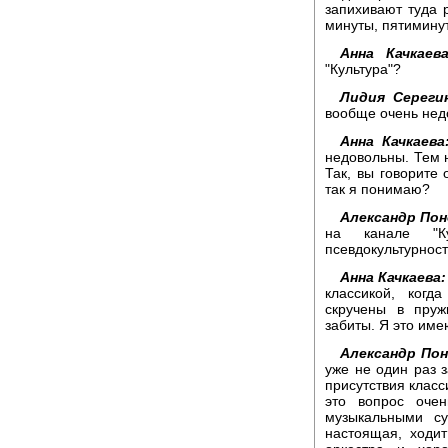
запихивают туда 
минуты, пятиминут
Анна Качкаева
"Культура"?
Лидия Сереги
вообще очень нед
Анна Качкаева
недовольны. Тем н
Так, вы говорите 
так я понимаю?
Александр Пон
на канале "К
псевдокультурност
Анна Качкаева:
классикой, ког
скручены в пруж
забиты. Я это име
Александр Пон
уже не один раз з
присутствия класс
это вопрос оче
музыкальными су
настоящая, ходит