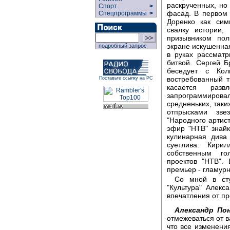
раскрученных, но
Спорт
>
фасад. В первом
Спецпрограммы
>
Доренко как сим
свалку истории,
призывником по
экране искушенная
подробный запрос
в руках рассмат
битвой. Сергей Б
беседует с Ко
востребованный т
Поставьте ссылку на РС
касается раз
запрограммирова
средненьких, таки
отпрысками зве
"Народного артис
эфир "НТВ" знай
кулинарная дива
суетлива. Кири
собственным го
проектов "НТВ".
премьер - гламурн
Со мной в сту
"Культура" Алек
впечатления от п
Александр По
отмежеваться от в
что все изменения