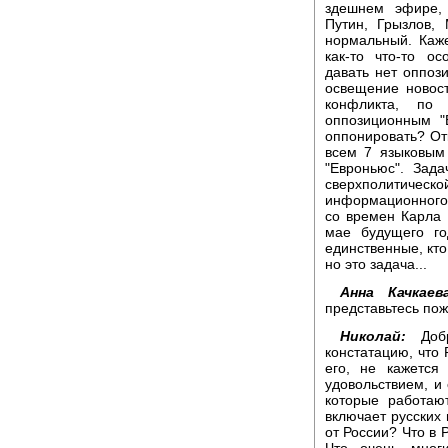
здешнем эфире,
Путин, Грызлов, 
нормальный. Каж
как-то что-то о
давать нет оппоз
освещение новос
конфликта, по
оппозиционным "
оппонировать? Отк
всем 7 языковым
"Евроньюс". Зад
сверхполитическ
информационного 
со времен Карла 
мае будущего г
единственные, кто
но это задача...
Анна Качкаева
представьтесь по
Николай:
Доб
констатацию, что 
его, не кажется
удовольствием, и 
которые работаю
включает русских
от России? Что в 
Что очень мног