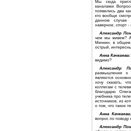
Мы сюда пригла
каналами. Вопрос
появились два ка
кто вообще смотри
данном случае 
наверное, спорт - 
Александр По
чем мы живем? А
Минкин, в общем,
острый, интересный
Анна Качкаева:
видимо?
Александр По
размышления о 
являются основн
хочу сказать, ч
коллегам с телев
благодарю Олега
учебника про теле
источников, из к
о том, что такое т
Анна Качкаева
вопрос по поводу 
Александр Пон