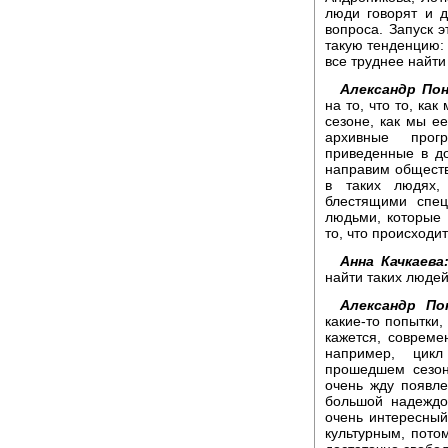
люди говорят и 
вопроса. Запуск 
такую тенденцию:
все труднее найти 
Александр Пон
на то, что то, ка
сезоне, как мы е
архивные прогр
приведенные в до
направим обществ
в таких людях,
блестящими спе
людьми, которые 
то, что происходи
Анна Качкаева
найти таких людей
Александр По
какие-то попытки,
кажется, совреме
например, цик
прошедшем сезон
очень жду появле
большой надеждо
очень интересный 
культурным, потом