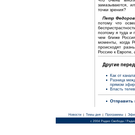
замазываются, и
точки зрения?
Петр Федоров
потому что осве
беспристрастности
поэтому я туда и 
чем ближе Росси
моменты, когда Р
происходят разн
Россию к Европе, 
Другие перед
Как от канал
Разница межд
прямом эфир
Власть телев
Отправить 
Новости
Темы дня
Программы
Эфи
|
|
|
c 2004 Радио Свобода / Ради