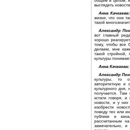
общем и целом, н
выглядеть новости
Анна Качкаева
жизни, что они та
такой многозначит
Александр Пон
вот главный ред
хорошо реагирует
тому, чтобы все
делаем, мне каж
такой стройной, 
культуры понимает.
Анна Качкаева:
Александр Пон
культуры, то о
авторитетную и 
культурного дня, 
получается. Там 
кстати говоря, и 
новости, и у ни
изобрести новост
поводу тех или и
публики и кана
рассчитанным на
замечательно, и