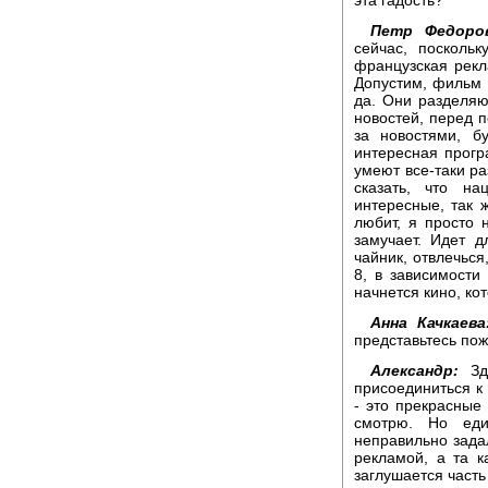
Петр Федоро
сейчас, посколь
французская рекл
Допустим, фильм 
да. Они разделяю
новостей, перед п
за новостями, б
интересная прогр
умеют все-таки ра
сказать, что н
интересные, так ж
любит, я просто 
замучает. Идет 
чайник, отвлечься,
8, в зависимости
начнется кино, ко
Анна Качкаева
представьтесь по
Александр:
Здр
присоединиться к
- это прекрасные
смотрю. Но еди
неправильно задал
рекламой, а та к
заглушается част