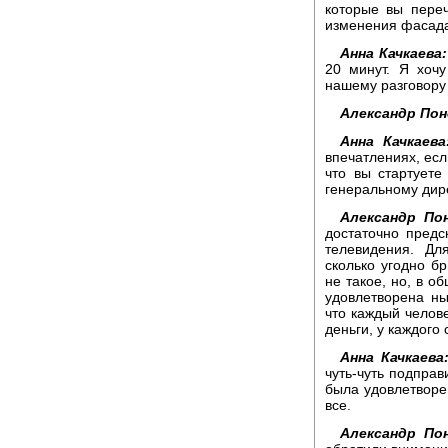
которые вы переч
изменения фасада
Анна Качкаева:
20 минут. Я хоч
нашему разговору 
Александр Пон
Анна Качкаева
впечатлениях, есл
что вы стартуете
генеральному дир
Александр По
достаточно пред
телевидения. Дл
сколько угодно б
не такое, но, в 
удовлетворена н
что каждый челов
деньги, у каждого
Анна Качкаева
чуть-чуть подправ
была удовлетворен
все.
Александр По