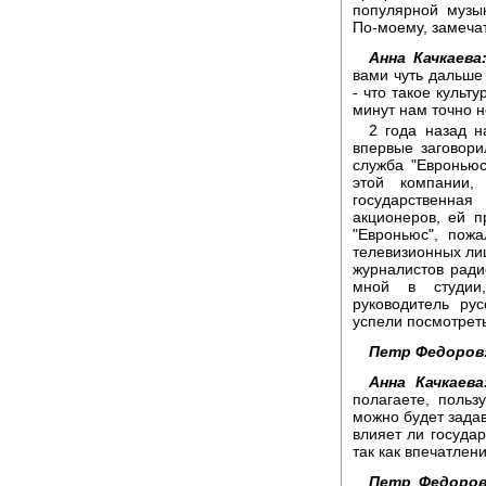
популярной музы
По-моему, замеча
Анна Качкаева
вами чуть дальше
- что такое культ
минут нам точно н
2 года назад 
впервые заговори
служба "Евроньюс
этой компании,
государственна
акционеров, ей п
"Евроньюс", пож
телевизионных лиц
журналистов ради
мной в студии
руководитель ру
успели посмотрет
Петр Федоров
Анна Качкаева
полагаете, польз
можно будет задав
влияет ли государ
так как впечатлен
Петр Федоров