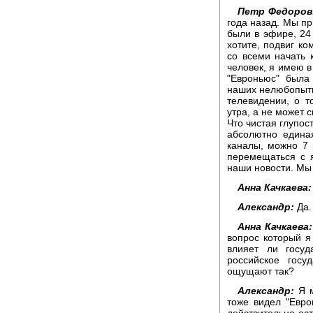
Петр Федоров
года назад. Мы пр
были в эфире, 24 
хотите, подвиг ко
со всеми начать 
человек, я имею в
"Евроньюс" была
наших нелюбопытны
телевидении, о т
утра, а не может 
Что чистая глупос
абсолютно единая
каналы, можно 7 
перемещаться с я
наши новости. Мы 
Анна Качкаева:
Александр:
Да.
Анна Качкаева:
вопрос который я
влияет ли госуд
российское госу
ощущают так?
Александр:
Я м
тоже видел "Евро
действительно ос