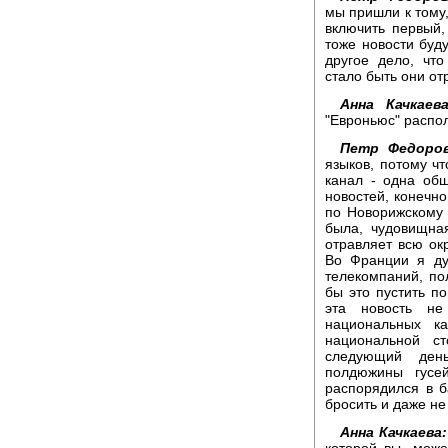
мы пришли к тому
включить первый,
тоже новости буду
другое дело, чт
стало быть они о
Анна Качкаева
"Евроньюс" распо
Петр Федоров
языков, потому чт
канал - одна об
новостей, конечно
по Новорижскому 
была, чудовищна
отравляет всю ок
Во Франции я ду
телекомпаний, по
бы это пустить по
эта новость не
национальных к
национальной с
следующий день
полдюжины гусе
распорядился в б
бросить и даже не
Анна Качкаева:
которой вы, может