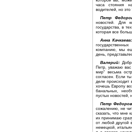
часа стояния н
водителей, но это 
Петр Федоро
новостей. Для 
государства, в те
которая все боль
Анна Качкаева
государственны
компанию, мы ещ
день, представьте
Валерий:
Добр
Петр, уважаю вас
мир" весьма ост
согласен. Если ты
деле происходит в
хочешь Европу воз
банальных, необ
пустых новостей, 
Петр Федоров
сожалению, не чит
сказать, что мне 
их принимаю сразу
от любой другой 
немецкой, итальян
я с самого нача