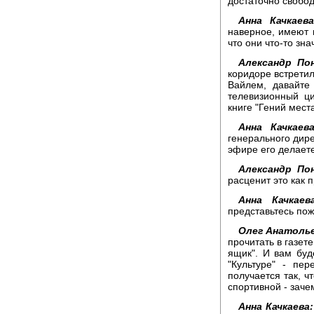
достаточно свобо
Анна Качкаева
наверное, имеют п
что они что-то зна
Александр По
коридоре встретил
Вайлем, давайте
телевизионный ци
книге "Гений места
Анна Качкаева
генерального дире
эфире его делает
Александр По
расценит это как 
Анна Качкаева
представьтесь пож
Олег Анатоль
прочитать в газет
ящик". И вам буд
"Культуре" - пе
получается так, ч
спортивной - заче
Анна Качкаева: