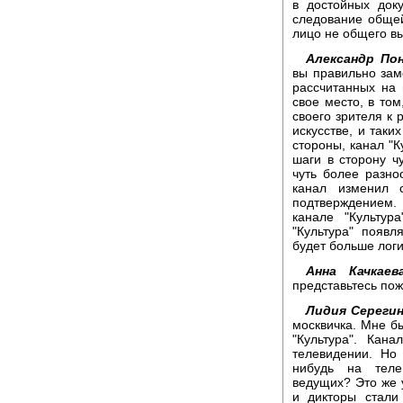
в достойных док
следование общей
лицо не общего в
Александр По
вы правильно зам
рассчитанных на 
свое место, в том
своего зрителя к
искусстве, и таки
стороны, канал "К
шаги в сторону ч
чуть более разно
канал изменил 
подтверждением. 
канале "Культур
"Культура" появ
будет больше логи
Анна Качкаева
представьтесь пож
Лидия Серегин
москвичка. Мне бы
"Культура". Кан
телевидении. Но
нибудь на теле
ведущих? Это же 
и дикторы стали 