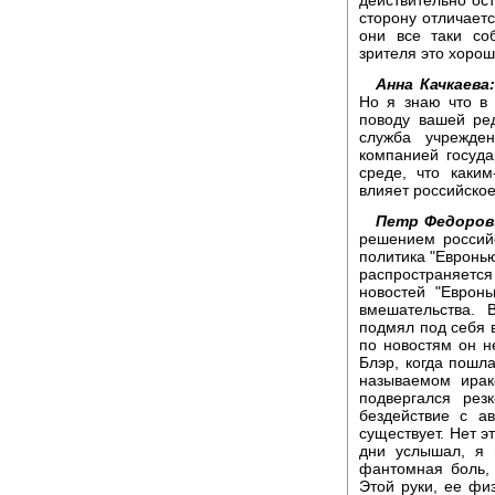
сторону отличаетс
они все таки со
зрителя это хорош
Анна Качкаева:
Но я знаю что в
поводу вашей ре
служба учрежде
компанией госуда
среде, что каки
влияет российское
Петр Федоров
решением российс
политика "Евронь
распространяетс
новостей "Еврон
вмешательства. 
подмял под себя 
по новостям он н
Блэр, когда пошл
называемом ирак
подвергался рез
бездействие с а
существует. Нет эт
дни услышал, я 
фантомная боль, 
Этой руки, ее физ