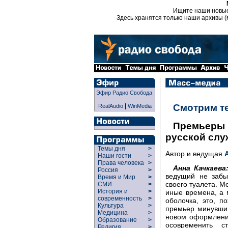
Ищите наши новы
Здесь хранятся только наши архивы (
Эфир Радио Свобода
|
Смотрим т
RealAudio
WinMedia
Премьеры н
русской слу
Темы дня
>
Автор и ведущая
Наши гости
>
Права человека
>
Анна Качкаева
Россия
>
ведущий не забы
Время и Мир
>
своего туалета. Мо
СМИ
>
История и
>
иные времена, а 
современность
>
оболочка, это, п
Культура
>
премьер минувших
Медицина
>
новом оформлени
Образование
>
осовременить с
Религия
>