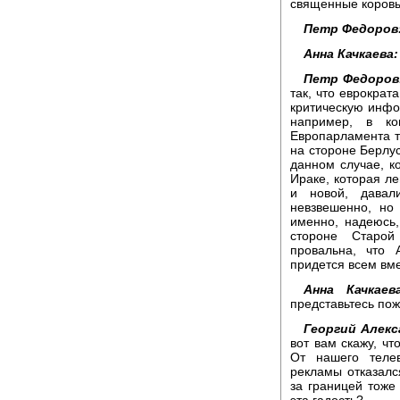
священные коровы,
Петр Федоров
Анна Качкаева:
Петр Федоров
так, что еврократ
критическую инфо
например, в ко
Европарламента т
на стороне Берлус
данном случае, к
Ираке, которая л
и новой, давал
невзвешенно, но
именно, надеюсь,
стороне Старой
провальна, что 
придется всем вмес
Анна Качкаева
представьтесь пож
Георгий Алек
вот вам скажу, чт
От нашего телев
рекламы отказался
за границей тоже
эта гадость?