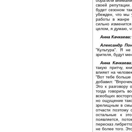
обратили внимание
своей репутации.
будет сезоном та
убежден, что мы
работы в жанре 
сильно изменится
целом, я думаю, чт
Анна Качкаева:
Александр По
"Культура". Я н
зрителя, будут ме
Анна Качкаева
такую притчу, кн
влияет на челове
"Вот тебе больше
добавил: "Впроче
Это к разговору 
тогда говорить в
всеобщих восторго
но ощущение тако
зрелищным в смыс
отчасти поэтому 
остальные к это
появляется, пото
пересказ либретто
не более того. Эт