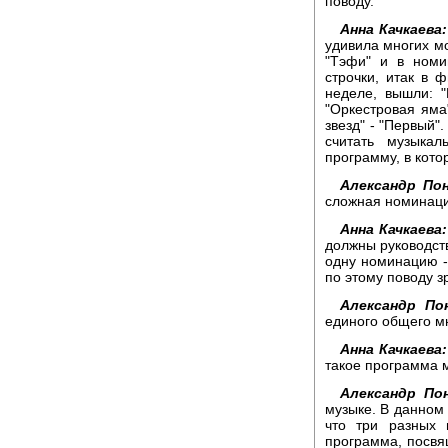
поводу.
Анна Качкаева:
удивила многих мо
"Тэфи" и в номи
строчки, итак в
неделе, вышли: "
"Оркестровая яма
звезд" - "Первый"
считать музыка
программу, в котор
Александр По
сложная номинаци
Анна Качкаева:
должны руководств
одну номинацию -
по этому поводу 
Александр По
единого общего м
Анна Качкаева:
такое программа 
Александр По
музыке. В данном 
что три разных 
программа, посвя