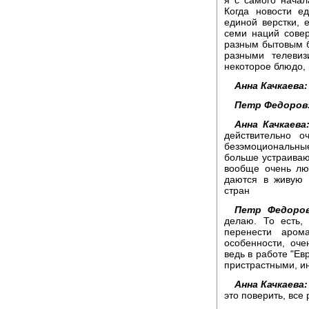
Когда новости е
единой верстки,
семи наций сове
разным бытовым б
разными телевиз
некоторое блюдо, 
Анна Качкаева:
Петр Федоров
Анна Качкаева
действительно о
безэмоциональные
больше устраивают
вообще очень лю
даются в живую 
стран
Петр Федоров
делаю. То есть,
перенести аром
особенности, оче
ведь в работе "Ев
пристрастными, ин
Анна Качкаева:
это поверить, все