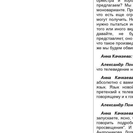
оркестра и хор
предлагаем? Мы 
моноварианте. Пр
что есть еще ог
могут получить. Н
нужно пытаться и
того или иного ви
давайте, не б
представляет, оно
что такое произве
же мы будем обвин
Анна Качкаева:
Александр По
что телевидение н
Анна Качкаева
абсолютно с вами
язык. Язык ново
претензий к телев
говорящему и к го
Александр Пон
Анна Качкаева
запускаете, ясно,
говорить подро
просвещения". И
Андроникова, Лотм