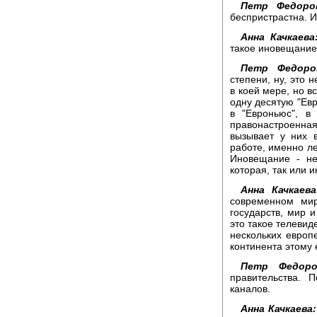
Петр Федоро
беспристрастна. И
Анна Качкаева
такое иновещание
Петр Федоро
степени, ну, это
в коей мере, но в
одну десятую "Евр
в "Евроньюс", в
правонастроенн
вызывает у них в
работе, именно л
Иновещание - не
которая, так или 
Анна Качкаева
современном ми
государств, мир 
это такое телевид
нескольких европ
континента этому 
Петр Федоро
правительства. 
каналов.
Анна Качкаева: