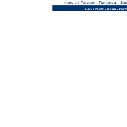
Новости
Темы дня
Программы
Эфи
|
|
|
c 2004 Радио Свобода / Ради