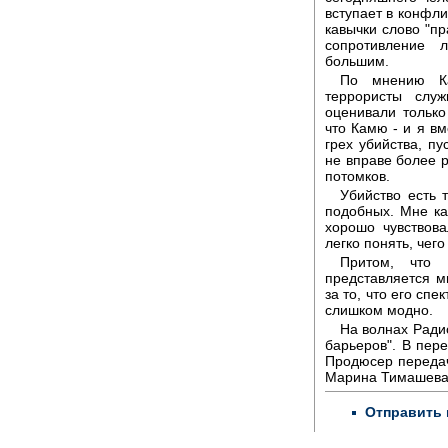
вступает в конфли
кавычки слово "пр
сопротивление 
большим.
По мнению Ка
террористы слу
оценивали только
что Камю - и я вм
грех убийства, п
не вправе более 
потомков.
Убийство есть 
подобных. Мне ка
хорошо чувствова
легко понять, чего
Притом, что
представляется м
за то, что его сп
слишком модно.
На волнах Ради
барьеров". В пер
Продюсер передачи
Марина Тимашева
Отправить 