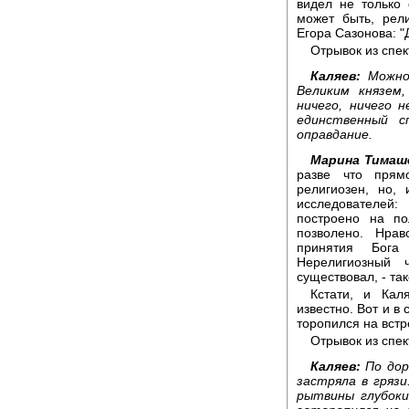
видел не только
может быть, рел
Егора Сазонова: "
Отрывок из спек
Каляев:
Можно 
Великим князем,
ничего, ничего 
единственный 
оправдание.
Марина Тимаш
разве что прям
религиозен, но,
исследователей:
построено на по
позволено. Нрав
принятия Бога
Нерелигиозный 
существовал, - та
Кстати, и Кал
известно. Вот и в 
торопился на встр
Отрывок из спек
Каляев:
По дор
застряла в грязи
рытвины глубоки