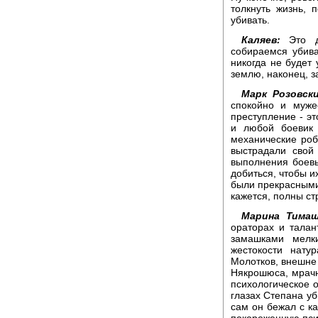
толкнуть жизнь,
убивать.
Каляев:
Это др
собираемся убива
никогда не будет 
землю, наконец, з
Марк Розовски
спокойно и муже
преступление - эт
и любой боевик 
механические роб
выстрадали свой
выполнения боевы
добиться, чтобы и
были прекрасными
кажется, полны стр
Марина Тимаш
ораторах и талан
замашками мелки
жестокости нату
Молотков, внешне
Някрошюса, мрачн
психологическое 
глазах Степана уб
сам он бежал с ка
покореженную псих