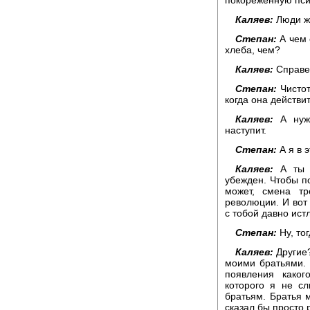
Каляев:
Люди жи
Степан:
А чем 
хлеба, чем?
Каляев:
Справед
Степан:
Чистот
когда она действи
Каляев:
А нужн
наступит.
Степан:
А я в 
Каляев:
А ты н
убежден. Чтобы по
может, смена тр
революции. И вот 
с тобой давно ист
Степан:
Ну, тог
Каляев:
Другие?
моими братьями. Э
появления каког
которого я не с
братьям. Братья м
сказал бы просто 