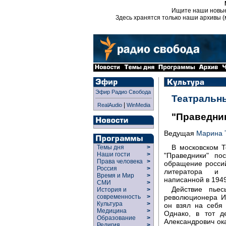
Ищите наши новы
Здесь хранятся только наши архивы (
Эфир Радио Свобода
Театральн
|
RealAudio
WinMedia
"Праведни
Ведущая
Марина 
В московском Т
Темы дня
>
Наши гости
>
"Праведники" по
Права человека
>
обращение россий
Россия
>
литератора и 
Время и Мир
>
написанной в 1949
СМИ
>
Действие пьес
История и
>
революционера И
современность
>
Культура
>
он взял на себя 
Медицина
>
Однако, в тот д
Образование
>
Александрович ока
Религия
>