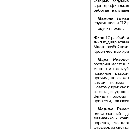
которым задумыв
сценографическ
работает на главн
Марина Тимаш
служит песня "12 
Звучит песня:
Жили 12 разбойни
Жил Кудияр атама
Много разбойники
Крови честных хри
Марк Розовск
воспринимается 
мощно и так глуб
покаяние разбой
прочим, по сюжет
самой тюрьме, 
Поэтому круг как 
сюжета, внутренне
финалу приходит 
привести, так сказ
Марина Тимаш
ожесточенный д
Давиденко - креп
паренек, его пар
Отрывок из спекта