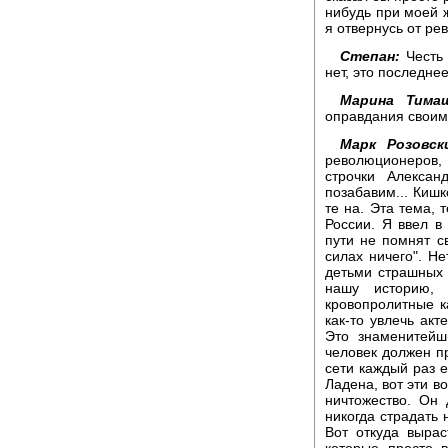
нибудь при моей ж
я отвернусь от ре
Степан:
Честь 
нет, это последне
Марина Тимаш
оправдания своим 
Марк Розовск
революционеров
строчки Алекса
позабавим... Кишк
те на. Эта тема,
России. Я ввел в 
пути не помнят с
силах ничего". Не
детьми страшных 
нашу историю, 
кровопролитные к
как-то увлечь акт
Это знаменитейш
человек должен пр
сети каждый раз е
Ладена, вот эти в
ничтожество. Он 
никогда страдать 
Вот откуда вырас
которые просто 