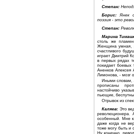
Степан:
Неподх
Борис:
Янек 
поэзия - это рев
Степан:
Револю
Марина Тимаш
столь же пламен
Женщина умная, 
счастливого будущ
играет Дмитрий Ко
в первых рядах т
покидает боевых 
Аненков Алексея 
Лимонова, - мозг 
Иными словам, 
прописаны прот
настойчиво указы
пьющие, беспутны
Отрывок из спек
Каляев:
Это вед
революционера. 
особенный. Мне к
даже когда не вер
тоже могу быть и 
Ну конечно, рево