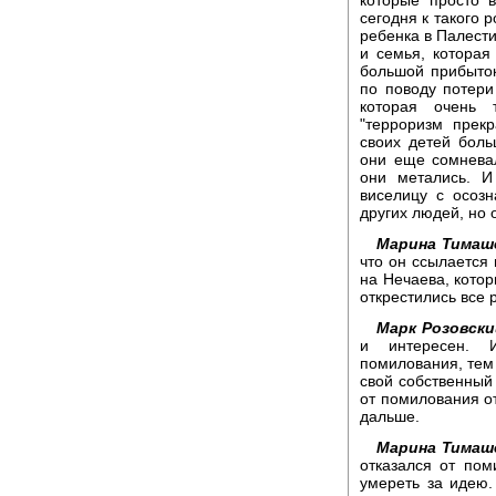
сегодня к такого 
ребенка в Палести
и семья, которая
большой прибыток
по поводу потери
которая очень 
"терроризм прекр
своих детей боль
они еще сомневал
они метались. И
виселицу с осоз
других людей, но 
Марина Тимаш
что он ссылается
на Нечаева, котор
открестились все
Марк Розовски
и интересен. 
помилования, тем 
свой собственный 
от помилования о
дальше.
Марина Тимаш
отказался от пом
умереть за идею.