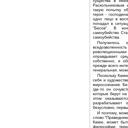
существа в неиз
Раскольниковым 
такую попытку о
героя - господина
одно лицо в восп
попадал в ситуац
"Бесов". В ко
самоубийство Ста
самоубийства.
Получилось
вседозволеннос
революционными 
оправдывает сре
собственно, я о
прежде всего инте
генеральная, можн
Поскольку Камю
себя и художеств
миросознание. Без
где-то он сочувс
которые берут на
этом оказывают
разрабатывают 
безусловно, перв
И поэтому, може
слово "Праведники
Камю, может быть
философии терр