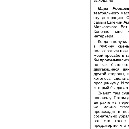
выхода нет.
Марк Розовск
театрального мас
эту декорацию. 
самый Евгений Ам
Маяковского. Вот
Конечно, мне х
интерьера.
Когда я получил
в глубину сцен
пользоваться ниж
моей просьбе в та
бы продумывались
не как бытовог
двигающиеся, даю
другой стороны, 
хотелось сделат
просцениуму. И то
который бы давал 
Значит, там сущ
поначалу. Потом д
антракте мы пере
же, можно сказ
происходит в но
сознательно убрал
вот это голое 
предсмертия что л