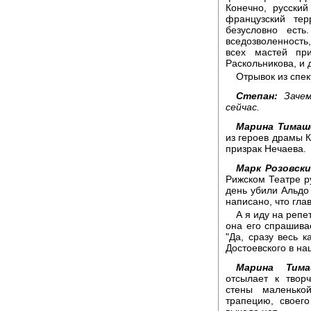
Конечно, русски
французский тер
безусловно ест
вседозволенность,
всех мастей пр
Раскольникова, и 
Отрывок из спек
Степан:
Зачем
сейчас.
Марина Тимаш
из героев драмы К
призрак Нечаева.
Марк Розовски
Рижском Театре ру
день убили Альдо 
написано, что глав
А я иду на реп
она его спрашивае
"Да, сразу весь к
Достоевского в на
Марина Тима
отсылает к твор
стены маленько
трапецию, своег