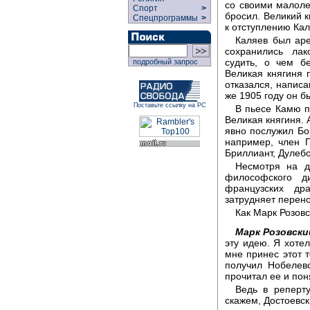
со своими малоле
Спорт
>
бросил. Великий к
Спецпрограммы
>
к отступлению Кал
Каляев был аре
сохранились лак
судить, о чем б
подробный запрос
Великая княгиня 
отказался, написа
же 1905 году он б
Поставьте ссылку на РС
В пьесе Камю 
Великая княгиня. 
явно послужил Бо
например, член 
Бриллиант, Дулеб
Несмотря на д
философского д
французских дра
затрудняет перено
Как Марк Розовс
Марк Розовски
эту идею. Я хоте
мне принес этот 
получил Нобелев
прочитал ее и поня
Ведь в реперту
скажем, Достоевск