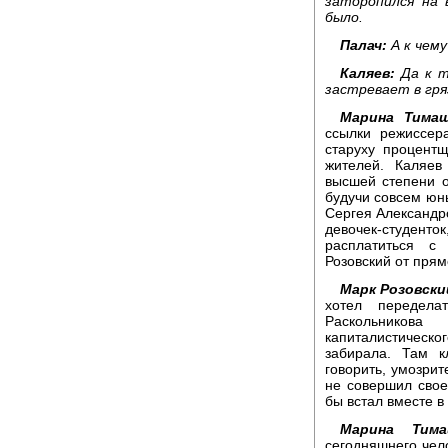
заторопился на 
было.
Палач:
А к чем
Каляев:
Да к т
застревает в гря
Марина Тимаш
ссылки режиссер
старуху процентщ
жителей. Каляев
высшей степени о
будучи совсем юны
Сергея Александро
девочек-студенто
расплатиться с
Розовский от прям
Марк Розовски
хотел передела
Раскольников
капиталистическог
забирала. Там к
говорить, умозрит
не совершил свое
бы встал вместе в
Марина Тима
сегодняшнего чел