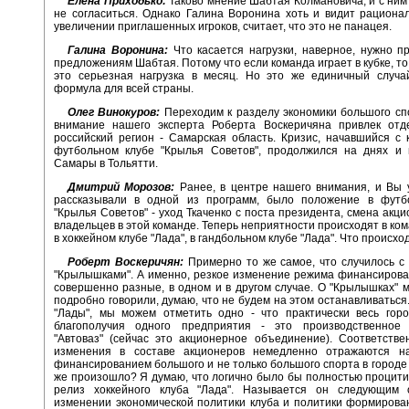
Елена Приходько:
Таково мнение Шабтая Колмановича, и с ним
не согласиться. Однако Галина Воронина хоть и видит рациона
увеличении приглашенных игроков, считает, что это не панацея.
Галина Воронина:
Что касается нагрузки, наверное, нужно п
предложениям Шабтая. Потому что если команда играет в кубке, то
это серьезная нагрузка в месяц. Но это же единичный случа
формула для всей страны.
Олег Винокуров:
Переходим к разделу экономики большого сп
внимание нашего эксперта Роберта Воскеричяна привлек отд
российский регион - Самарская область. Кризис, начавшийся с 
футбольном клубе "Крылья Советов", продолжился на днях и 
Самары в Тольятти.
Дмитрий Морозов:
Ранее, в центре нашего внимания, и Вы 
рассказывали в одной из программ, было положение в футб
"Крылья Советов" - уход Ткаченко с поста президента, смена акци
владельцев в этой команде. Теперь неприятности происходят в ком
в хоккейном клубе "Лада", в гандбольном клубе "Лада". Что происхо
Роберт Воскеричян:
Примерно то же самое, что случилось с
"Крылышками". А именно, резкое изменение режима финансиров
совершенно разные, в одном и в другом случае. О "Крылышках" 
подробно говорили, думаю, что не будем на этом останавливаться.
"Лады", мы можем отметить одно - что практически весь горо
благополучия одного предприятия - это производственное
"Автоваз" (сейчас это акционерное объединение). Соответств
изменения в составе акционеров немедленно отражаются н
финансированием большого и не только большого спорта в городе 
же произошло? Я думаю, что логично было бы полностью процити
релиз хоккейного клуба "Лада". Называется он следующим 
изменении экономической политики клуба и политики формирова