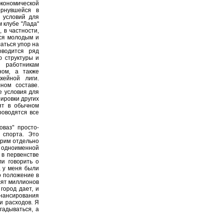
кономической
ернувшейся в
 условий для
м клубе "Лада"
 в частности,
ся молодым и
аться упор на
оводится ряд
 структуры и
 работникам
ном, а также
кейной лиги.
ном составе.
е условия для
ировки других
ят в обычном
роводятся все
оваз" просто-
 спорта. Это
орим отдельно
, одноименной
 в первенстве
ли говорить о
, у меня были
о положение в
сят миллионов
город дает, и
нансирования
и расходов. Я
гадываться, а