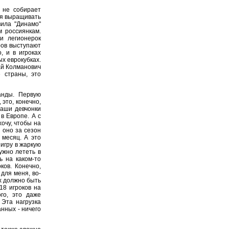
 не собирает
ся выращивать
вила "Динамо"
м россиянкам.
и легионерок
ров выступают
, и в игроках
х еврокубках.
ай Колманович
е страны, это
анды. Первую
это, конечно,
наши девчонки
в Европе. А с
хочу, чтобы на
 оно за сезон
 месяц. А это
 игру в жаркую
ужно лететь в
ь на каком-то
ков. Конечно,
для меня, во-
х должно быть
18 игроков на
ого, это даже
 Эта нагрузка
анных - ничего