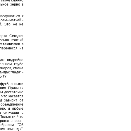
 также сложно
льное зерно в
рислушаться к
 семь матчей -
й. Это же не
орта. Сегодня
ельно взятый
катаклизмов в
перенесся из
уже подробно
ольном клубе
онеров, смена
андах "Лада" -
дит?
 футбольными
ания. Причины
мы достаточно
 Что касается
д зависит от
 объединение
енно, и любые
а ситуации с
Тольятти. Что
ровать пресс-
образом: "Об
ния команды".