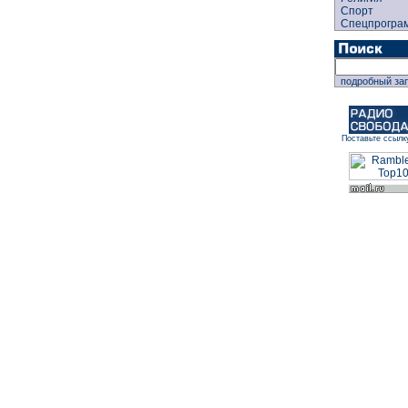
Спорт
Спецпрогра
подробный за
Поставьте ссылк