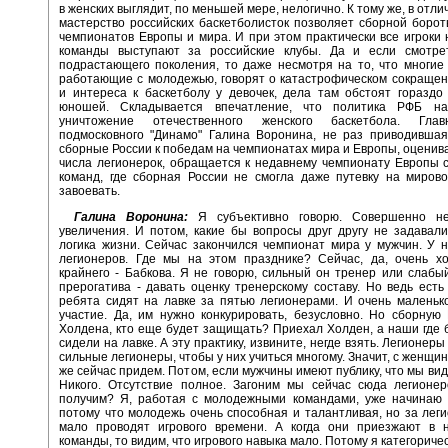
в женских выглядит, по меньшей мере, нелогично. К тому же, в отли
мастерство российских баскетболисток позволяет сборной борот
чемпионатов Европы и мира. И при этом практически все игроки
команды выступают за российские клубы. Да и если смотре
подрастающего поколения, то даже несмотря на то, что многие
работающие с молодежью, говорят о катастрофическом сокраще
и интереса к баскетболу у девочек, дела там обстоят гораздо
юношей. Складывается впечатление, что политика РФБ на
уничтожение отечественного женского баскетбола. Гла
подмосковного "Динамо" Галина Воронина, не раз приводивша
сборные России к победам на чемпионатах мира и Европы, оценив
числа легионерок, обращается к недавнему чемпионату Европы 
команд, где сборная России не смогла даже путевку на миров
завоевать.
Галина Воронина:
Я субъективно говорю. Совершенно не
увеличения. И потом, какие бы вопросы друг другу не задавали
логика жизни. Сейчас закончился чемпионат мира у мужчин. У 
легионеров. Где мы на этом празднике? Сейчас, да, очень х
крайнего - Бабкова. Я не говорю, сильный он тренер или слабы
прерогатива - давать оценку тренерскому составу. Но ведь есть
ребята сидят на лавке за пятью легионерами. И очень малень
участие. Да, им нужно конкурировать, безусловно. Но сборную
Холдена, кто еще будет защищать? Приехал Холден, а наши где
сидели на лавке. А эту практику, извините, негде взять. Легионер
сильные легионеры, чтобы у них учиться многому. Значит, с женщи
же сейчас придем. Потом, если мужчины имеют публику, что мы ви
Никого. Отсутствие полное. Загоним мы сейчас сюда легионер
получим? Я, работая с молодежными командами, уже начинаю 
потому что молодежь очень способная и талантливая, но за лег
мало проводят игрового времени. А когда они приезжают в 
команды, то видим, что игрового навыка мало. Потому я категориче