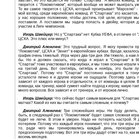
хватает, но это касается не только "Спартака". А многих команд. 
творится с "Локомотивом", который вообще не может выиграть уже
То же самое творится с ЦСКА, который проигрывает "Марселю" - 
мой взгляд, среди европейских команд. И "Спартака" это касается, 
у нас хорошее положение, чтобы достичь той цели, которую м
поставили. А поставили мы задачу попасть в двойку, которая 
участие в Лиге чемпионов.
Игорь Швейцер:
Но у "Спартака" нет Кубка УЕФА, в отличие от 
ЦСКА. Это плюс или минус?
Дмитрий Аленичев:
Это трудный вопрос. Я могу привести п
"Локомотив", ЦСКА и "Зенит" в европейских кубках. Вроде, казалось
график очень тяжелый. Игра через два-три дня. Им тяжело, а нам л
бы. Но я должен сказать, что когда я играл в "Спартаке" в 96
"Спартак" тоже участвовал в еврокубках, и мы тоже осенью играли ч
на третий день. Вот сентябрь, октябрь и ноябрь, это были л
"Спартака". Потому что "Спартак" постоянно находился в тону
усталости лично я и другие игроки не ощущали. Поэтому здесь т
зависит от каждого игрока в отдельности, и от команды в целом. 
команда, как тренер, какой сумеет найти подход к игроку, какую такт
много вопросов. Все зависит и от тренера, и от игроков лично.
Игорь Швейцер:
Что сейчас будет самым важным для "Спартака
матчах? Какой из них вы считаете самым сложным, и почему?
Дмитрий Аленичев:
Три сложнейших игры. Не буду делить, 
быть, в следующий раз с "Локомотивом" будет самая сложная игра
будет не легче. В этом я уверен. Надо не потерять настрой. Я 
потеряем. Потому что каждый игрок понимает, что эти три игры 
то, ради чего мы тренировались каждый день, проходили 
предсезонную подготовку. Вот эти три игры дадут ответ на то, как 
восемь месяцев.