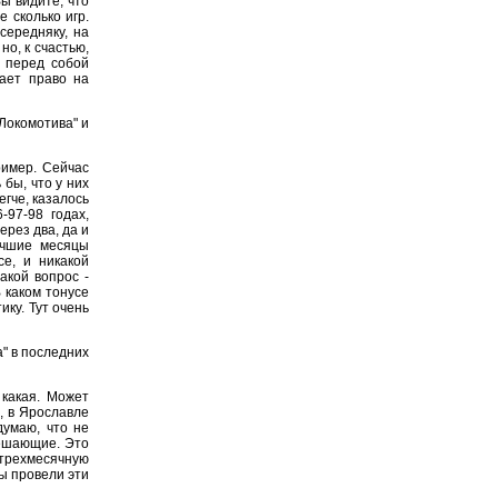
Вы видите, что
 сколько игр.
середняку, на
но, к счастью,
ы перед собой
дает право на
"Локомотива" и
ример. Сейчас
 бы, что у них
егче, казалось
-97-98 годах,
ерез два, да и
учшие месяцы
се, и никакой
акой вопрос -
В каком тонусе
ику. Тут очень
" в последних
какая. Может
, в Ярославле
думаю, что не
решающие. Это
трехмесячную
мы провели эти