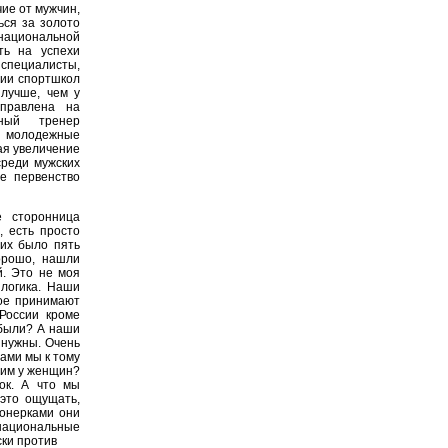
чие от мужчин,
ься за золото
 национальной
ть на успехи
 специалисты,
нии спортшкол
 лучше, чем у
правлена на
вный тренер
я молодежные
ая увеличение
среди мужских
ое первенство
 сторонница
, есть просто
них было пять
орошо, нашли
й. Это не моя
 логика. Наши
кое принимают
 России кроме
 были? А наши
ы нужны. Очень
нами мы к тому
дим у женщин?
ок. А что мы
это ощущать,
ионерками они
национальные
ски против