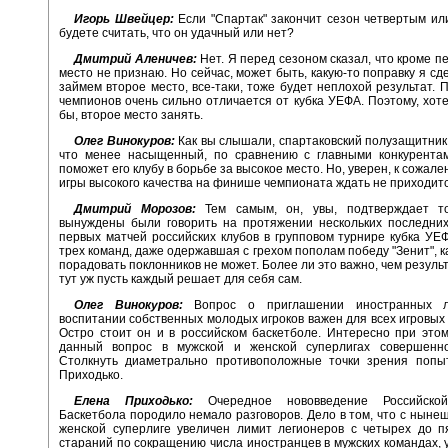
Игорь Швейцер:
Если "Спартак" закончит сезон четвертым ил
будете считать, что он удачный или нет?
Дмитрий Аленичев:
Нет. Я перед сезоном сказал, что кроме п
место не признаю. Но сейчас, может быть, какую-то поправку я сд
займем второе место, все-таки, тоже будет неплохой результат. П
чемпионов очень сильно отличается от кубка УЕФА. Поэтому, хоте
бы, второе место занять.
Олег Винокуров:
Как вы слышали, спартаковский полузащитник 
что менее насыщенный, по сравнению с главными конкурентам
поможет его клубу в борьбе за высокое место. Но, уверен, к сожален
игры высокого качества на финише чемпионата ждать не приходитс
Дмитрий Морозов:
Тем самым, он, увы, подтверждает т
вынуждены были говорить на протяжении нескольких последних
первых матчей российских клубов в групповом турнире кубка УЕ
трех команд, даже одержавшая с грехом пополам победу "Зенит", к
порадовать поклонников не может. Более ли это важно, чем резуль
тут уж пусть каждый решает для себя сам.
Олег Винокуров:
Вопрос о приглашении иностранных л
воспитании собственных молодых игроков важен для всех игровых 
Остро стоит он и в российском баскетболе. Интересно при это
данный вопрос в мужской и женской суперлигах совершенно
Столкнуть диаметрально противоположные точки зрения попы
Приходько.
Елена Приходько:
Очередное нововведение Российско
Баскетбола породило немало разговоров. Дело в том, что с нынеш
женской суперлиге увеличен лимит легионеров с четырех до п
стараний по сокращению числа иностранцев в мужских командах, 