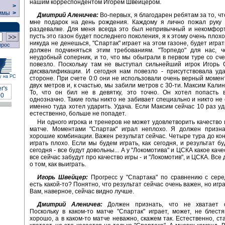
нашим корреспондентом Игорем Швейцером.
>
ммы
>
Дмитрий Аленичев:
Во-первых, я благодарен ребятам за то, ч
мне подарок на день рождения. Каждому я лично пожал руку 
раздевалке. Для меня всегда это был непривычный и некомфор
пусть это газон будет последнего поколения, я к этому очень плох
никуда не денешься, "Спартак" играет на этом газоне, будет играт
прос
должен подчиняться этим требованиям. "Торпедо" для нас, че
неудобный соперник, и то, что мы обыграли в первом туре со счет
повезло. Поскольку там не выступал сильнейший игрок Игорь 
дисквалификации. И сегодня нам повезло - присутствовала уд
у на РС
стороне. При счете 0:0 они не использовали очень верный момент
двух метров и, к счастью, мы забили метров с 30-ти. Максим Кали
То, что он бил не в девятку, это точно. Он хотел попасть в
однозначно. Такие голы никто не забивает специально и никто не 
именно туда хотел ударить. Удача. Если Максим сейчас 10 раз уда
естественно, больше не попадет.
Ни одного игрока и тренеров не может удовлетворить качество 
матче. Моментами "Спартак" играл неплохо. Я должен призна
хорошие комбинации. Важен результат сейчас. Четыре тура до ко
играть плохо. Если мы будем играть, как сегодня, и результат бу
сегодня - все будут довольны... А у "Локомотива" и ЦСКА какое кач
все сейчас забудут про качество игры - и "Локомотив", и ЦСКА. Все
о том, как выиграть.
Игорь Швейцер:
Прогресс у "Спартака" по сравнению с сер
есть какой-то? Понятно, что результат сейчас очень важен, но иг
Вам, наверное, сейчас видно лучше.
Дмитрий Аленичев:
Должен признать, что не хватает с
Поскольку в каком-то матче "Спартак" играет, может, не блест
хорошо, а в каком-то матче неважно, скажем так. Естественно, ст