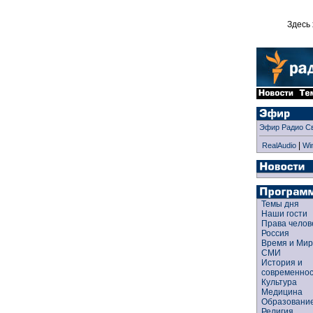
Здесь 
Эфир Радио С
|
RealAudio
Wi
Темы дня
Наши гости
Права чело
Россия
Время и Ми
СМИ
История и
современно
Культура
Медицина
Образован
Религия