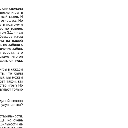
то они сделали
после игры в
тный газон. И
о отношусь. Но
ь, и поэтому я
стно говоря,
ом 3:1, - нам
Семшов из-за
ача на нашей
, не забили с
ниченко забил.
 ворота, это
скажет, что он
рит, он туда,
игры в каждом
ть, что были
нца, мы можем
дет такой, как
ество игры? Но
 думают только
единой сезона
ра улучшается?
табильности.
яще, но очень
абильности не