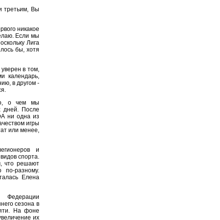
и третьим, Вы
ервого никакое
елаю. Если мы
оскольку Лига
лось бы, хотя
уверен в том,
и календарь,
ию, в другом -
я.
о, о чем мы
 дней. После
ФА ни одна из
ачеством игры
тат или менее,
егионеров и
видов спорта.
м, что решают
 по-разному.
талась Елена
й Федерации
него сезона в
яти. На фоне
увеличение их