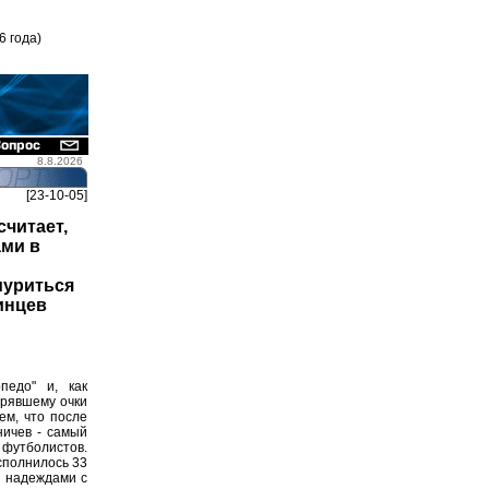
6 года)
8.8.2026
[23-10-05]
считает,
ами в
муриться
тинцев
педо" и, как
ерявшему очки
ем, что после
ничев - самый
футболистов.
сполнилось 33
и надеждами с