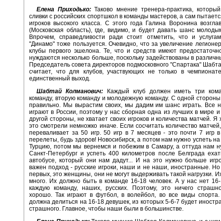
Елена Приходько:
Таково мнение тренера-практика, который
сливки с российских спортшкол в команды мастеров, а сам пытает
игроков высокого класса. С этого года Галина Воронина возгла
(Московская область), где, видимо, и будет давать шанс молоды
Впрочем, справедливости ради стоит отметить, что и услугам
"Динамо" тоже пользуется. Очевидно, что за увеличение легионе
клубы первого эшелона. Те, что и средств имеют предостаточно
нуждаются несколько больше, поскольку задействованы в различны
Председатель совета директоров подмосковного "Спартака" Шабт
считает, что для клубов, участвующих не только в чемпионат
единственный выход.
Шабтай Колманович:
Каждый клуб должен иметь три ком
команду, вторую команду и молодежную команду. С одной стороны, 
правильно. Мы вырастим своих, мы дадим им шанс играть. Все 
играют в России, поэтому у нас сборная одна из лучших в мире и 
другой стороны, не хватает своих игроков и количества матчей. Я 
это смотрели немножко иначе. Если сосчитать количество матчей,
переваливает за 50 игр. 50 игр в 7 месяцев - это почти 7 игр в
перелеты, будь здоров! Новосибирск, а потом нам нужно успеть на
Турцию, потом мы вернемся и побежим в Самару, а оттуда нам н
Санкт-Петербург и успеть 400 километров после Белграда ехат
автобусе, который они нам дадут... И на это нужно больше игро
важен подход - русские игроки, наши и не наши, иностранные. Но 
первых, это женщины, они не могут выдерживать такой нагрузки. И
много. Их должно быть в команде 16-18 человек. А у нас нет 16-
каждую команду, наших, русских. Поэтому, это ничего страшн
хорошо. Так играют в футбол, в волейбол, во все виды спорта.
должна делиться на 16-18 девушек, из которых 5-6-7 будет иностр
страшного. Главное, чтобы наши были в большинстве.