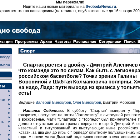
Мы переехали!
Ищите наши новые материалы на
SvobodaNews.ru
.
хранятся только наши архивы (материалы, опубликованные до 16 января 200
вобода
Спартак рвется в двойку - Дмитрий Аленичев 
nMedia
что команде это по силам. Как быть с легионер
российском баскетболе? Точки зрения Галины
Ворониной и Шабтая Колмановича полярны. Х
на надо, Лада: пути выхода из кризиса у толья
>
есть!
>
века
>
Ведущие
Валерий Винокуров
,
Олег Винокуров
, Дмитрий Морозов
>
р
>
Наталья Федотова:
В субботу "Спартак" выиграл у "Тор
>
говорится, наступает на пятки "Локомотиву", в очередной раз пот
>
в воскресенье. Матч "Спартака" с "Торпедо" был примечателен т
сть
>
долгого отсутствия из-за травмы вернулся в строй Дмитрий Але
>
известный и титулованный из выступающих ныне российских 
>
Кстати, за два дня до игры с "Торпедо" опытному полузащитнику и
ие
>
года. А после матча Дмитрий поделился своими впечатлениями 
>