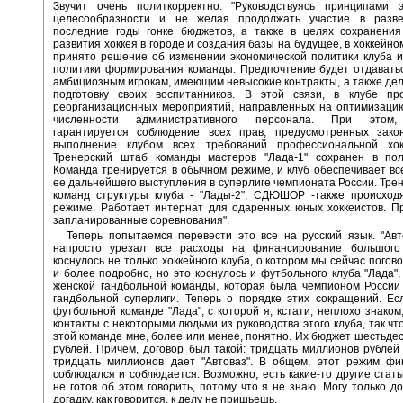
Звучит очень политкорректно. "Руководствуясь принципами э
целесообразности и не желая продолжать участие в разв
последние годы гонке бюджетов, а также в целях сохранения
развития хоккея в городе и создания базы на будущее, в хоккейно
принято решение об изменении экономической политики клуба и,
политики формирования команды. Предпочтение будет отдавать
амбициозным игрокам, имеющим невысокие контракты, а также дел
подготовку своих воспитанников. В этой связи, в клубе пр
реорганизационных мероприятий, направленных на оптимизацию
численности административного персонала. При этом,
гарантируется соблюдение всех прав, предусмотренных зако
выполнение клубом всех требований профессиональной хок
Тренерский штаб команды мастеров "Лада-1" сохранен в пол
Команда тренируется в обычном режиме, и клуб обеспечивает вс
ее дальнейшего выступления в суперлиге чемпионата России. Трен
команд структуры клуба - "Лады-2", СДЮШОР -также происход
режиме. Работает интернат для одаренных юных хоккеистов. П
запланированные соревнования".
Теперь попытаемся перевести это все на русский язык. "Авт
напросто урезал все расходы на финансирование большого
коснулось не только хоккейного клуба, о котором мы сейчас погов
и более подробно, но это коснулось и футбольного клуба "Лада"
женской гандбольной команды, которая была чемпионом России
гандбольной суперлиги. Теперь о порядке этих сокращений. Ес
футбольной команде "Лада", с которой я, кстати, неплохо знаком
контакты с некоторыми людьми из руководства этого клуба, так чт
этой команде мне, более или менее, понятно. Их бюджет шестьде
рублей. Причем, договор был такой: тридцать миллионов рублей 
тридцать миллионов дает "Автоваз". В общем, этот режим фи
соблюдался и соблюдается. Возможно, есть какие-то другие стать
не готов об этом говорить, потому что я не знаю. Могу только до
догадку, как говорится, к делу не пришьешь.