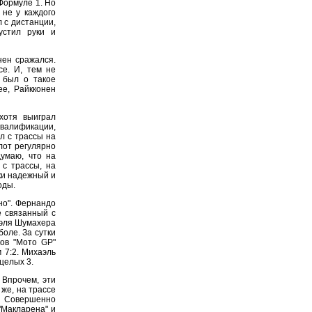
Формуле 1. Но
 не у каждого
 с дистанции,
устил руки и
нен сражался.
се. И, тем не
и был о такое
ее, Райкконен
хотя выиграл
квалификации,
л с трассы на
лот регулярно
думаю, что на
 с трассы, на
ки надежный и
оды.
но". Фернандо
е связанный с
аэля Шумахера
боле. За сутки
ов "Мото GP"
 7:2. Михаэль
целых 3.
 Впрочем, эти
же, на трассе
. Совершенно
"Макларена" и