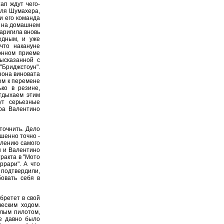
ап ждут чего-
эля Шумахера,
и его команда
з, на домашнем
аригила вновь
едным, и уже
что накануне
ионном приеме
высказанной с
Бриджстоун".
езона виновата
ом к перемене
ко в резине,
отдыхаем этим
ут серьезные
ра Валентино
точнить. Дело
шенно точно -
влению самого
н и Валентино
тракта в "Мото
ррари". А что
 подтвердили,
бовать себя в
бретет в свой
ческим ходом.
елым пилотом,
же давно было