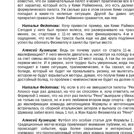
известно, что он замечательный пилот и может практически все в 
вот характер, который есть у Кими Райкконена, это есть далеко
формулического пилота. Уж сколько раз в этом сезоне Кими сходил
попадал в какие-то нелепые ситуации. Другой бы давно оп
прекратил сражаться. Кими Райкконен сражается, как лев.
Наталья Федотова:
Хочу привести пример, как Кими Райкко
Сегодня у него был прокол колеса, его разворачивало на трас
менее, он, стартовав с 11-го места, смог финишировать 4-м 
ощущение, что если бы трасса была еще на два круга подлинн
успел бы обогнать Физикеллу и занял бы третье место.
Алексей Кузнецов:
Ведь он почему ушел со старта 11-м, 
квалификацию? У него меняли двигатель и, несмотря на победу в 
за счет смены мотора он получил 10 мест назад. А так бы он уше
первом месте. И я уверен, хотя трудно быть уверенным, когда пи
попадает в такие ситуации, трагикомические, я бы сказал, но 
болиде, который не будет ни прокалывать резину, ни вылетать
котором не будут взрываться моторы, думаю, что получи Кими в ру
достойный болид, то проблем с чемпионством не будет на долгие г
Наталья Федотова:
Ну, если в это не вмешаются пилоты "Ре
Алонсо еще раз доказал, на что он способен и, хочу отметить н
Формулой-1 нюанс, что на этот раз пилоты "Рено" выиграли у Мих
не только на трассе, но и в его любимом втором виде спорта - фут
до квалификации команда автогонщиков Формулы и мотогонщик
встречалась со сборной итальянских актеров и выгнала со счетом
Шумахер забил всего лишь 1 гол, а Жан Карло Физикелла из "Рено" 
Алексей Кузнецов:
Футбол это особая статья для Формулы 1.
традиционные матчи всегда привлекают внимание публики, но, все 
происходят события, куда более серьезные и интересные
очевидно, что прогнозируемый успех двух команд лидеров сезона 