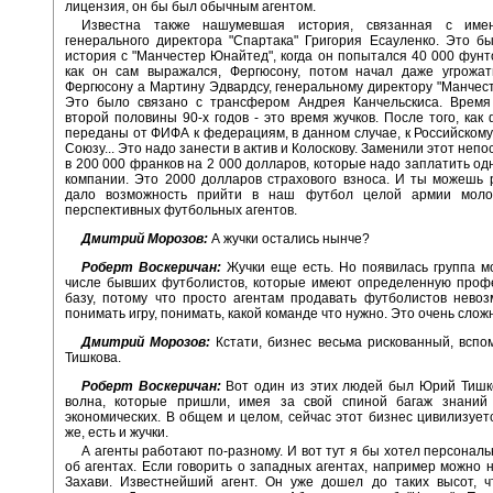
лицензия, он бы был обычным агентом.
Известна также нашумевшая история, связанная с име
генерального директора "Спартака" Григория Есауленко. Это б
история с "Манчестер Юнайтед", когда он попытался 40 000 фунто
как он сам выражался, Фергюсону, потом начал даже угрожат
Фергюсону а Мартину Эдвардсу, генеральному директору "Манчес
Это было связано с трансфером Андрея Канчельскиса. Время
второй половины 90-х годов - это время жучков. После того, как
переданы от ФИФА к федерациям, в данном случае, к Российском
Союзу... Это надо занести в актив и Колоскову. Заменили этот неп
в 200 000 франков на 2 000 долларов, которые надо заплатить од
компании. Это 2000 долларов страхового взноса. И ты можешь 
дало возможность прийти в наш футбол целой армии моло
перспективных футбольных агентов.
Дмитрий Морозов:
А жучки остались нынче?
Роберт Воскеричан:
Жучки еще есть. Но появилась группа м
числе бывших футболистов, которые имеют определенную проф
базу, потому что просто агентам продавать футболистов нево
понимать игру, понимать, какой команде что нужно. Это очень слож
Дмитрий Морозов:
Кстати, бизнес весьма рискованный, вспо
Тишкова.
Роберт Воскеричан:
Вот один из этих людей был Юрий Тишко
волна, которые пришли, имея за свой спиной багаж знаний 
экономических. В общем и целом, сейчас этот бизнес цивилизуетс
же, есть и жучки.
А агенты работают по-разному. И вот тут я бы хотел персональ
об агентах. Если говорить о западных агентах, например можно 
Захави. Известнейший агент. Он уже дошел до таких высот, ч