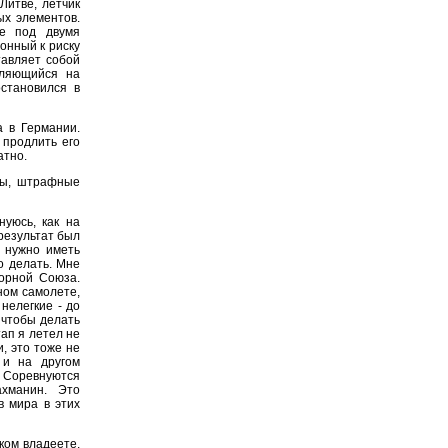
Литве, летчик
ых элементов.
е под двумя
онный к риску
тавляет собой
вляющийся на
становился в
 в Германии.
 продлить его
атно.
ны, штрафные
уюсь, как на
 результат был
, нужно иметь
о делать. Мне
борной Союза.
ном самолете,
нелегкие - до
 чтобы делать
тап я летел не
, это тоже не
 и на другом
. Соревнуются
ахманин. Это
 мира в этих
бком владеете,