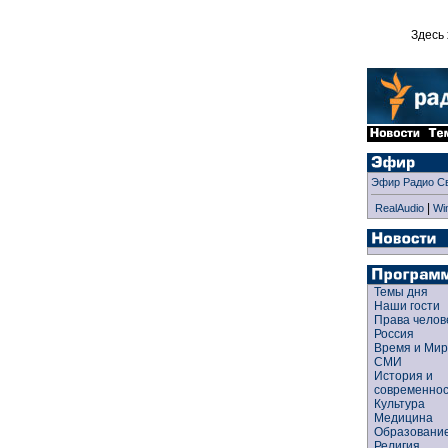
Здесь 
Эфир Радио С
|
RealAudio
Wi
Темы дня
Наши гости
Права чело
Россия
Время и Ми
СМИ
История и
современно
Культура
Медицина
Образован
Религия