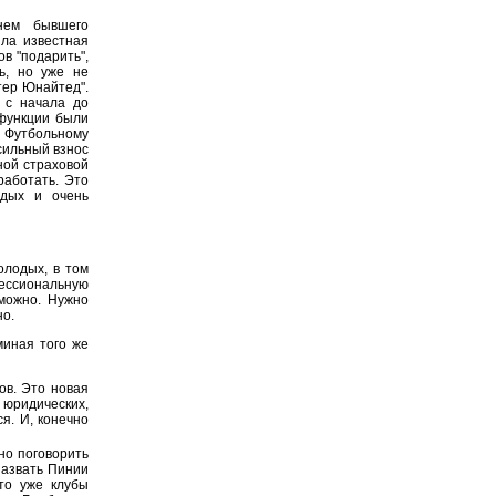
нем бывшего
ыла известная
в "подарить",
ь, но уже не
тер Юнайтед".
 с начала до
 функции были
у Футбольному
осильный взнос
ной страховой
работать. Это
дых и очень
олодых, в том
ессиональную
зможно. Нужно
но.
миная того же
в. Это новая
юридических,
я. И, конечно
но поговорить
назвать Пинии
то уже клубы