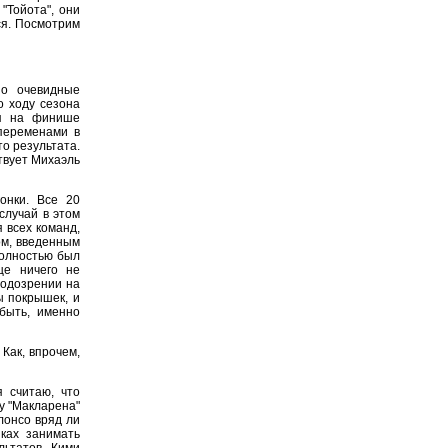
"Тойота", они
ся. Посмотрим
о очевидные
о ходу сезона
ия на финише
 переменами в
о результата.
ствует Михаэль
онки. Все 20
случай в этом
 всех команд,
ом, введенным
полностью был
ще ничего не
подозрении на
ы покрышек, и
 быть, именно
Как, впрочем,
я считаю, что
 у "Макларена"
лонсо вряд ли
нках занимать
льтатов Кими