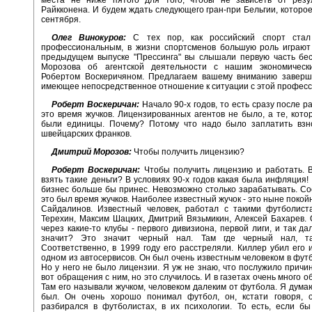
Райкконена. И будем ждать следующего гран-при Бельгии, которое
сентября.
Олег Винокуров:
С тех пор, как российский спорт стал
профессиональным, в жизни спортсменов большую роль играют 
предыдущем выпуске "Прессинга" вы слышали первую часть бе
Морозова об агентской деятельности с нашим экономическ
Робертом Воскеричяном. Предлагаем вашему вниманию заверш
имеющее непосредственное отношение к ситуации с этой професси
Роберт Воскеричан:
Начало 90-х годов, то есть сразу после р
это время жучков. Лицензированных агентов не было, а те, кото
были единицы. Почему? Потому что надо было заплатить взн
швейцарских франков.
Дмитрий Морозов:
Чтобы получить лицензию?
Роберт Воскеричан:
Чтобы получить лицензию и работать. В
взять такие деньги? В условиях 90-х годов какая была инфляция!
бизнес больше бы принес. Невозможно столько зарабатывать. Со
это был время жучков. Наиболее известный жучок - это ныне поко
Сайдалинов. Известный человек, работал с такими футболиста
Терехин, Максим Шацких, Дмитрий Вязьмикин, Алексей Бахарев.
через какие-то клубы - первого дивизиона, первой лиги, и так да
значит? Это значит черный нал. Там где черный нал, та
Соответственно, в 1999 году его расстреляли. Киллер убил его 
одном из автосервисов. Он был очень известным человеком в фут
Но у него не было лицензии. Я уж не знаю, что послужило причин
вот обращения с ним, но это случилось. И в газетах очень много о
Там его называли жучком, человеком далеким от футбола. Я думаю
был. Он очень хорошо понимал футбол, он, кстати говоря, 
разбирался в футболистах, в их психологии. То есть, если б