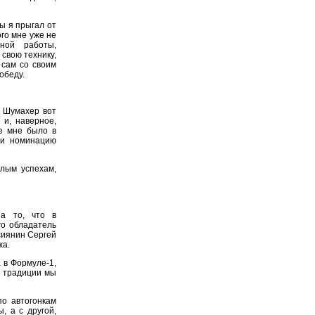
ы я прыгал от
ого мне уже не
ной работы,
свою технику,
 сам со своим
обеду.
к Шумахер вот
 и, наверное,
е мне было в
 и номинацию
лым успехам,
а то, что в
го обладатель
сиянин Сергей
жа.
 в Формуле-1,
е традиции мы
о автогонкам
, а с другой,