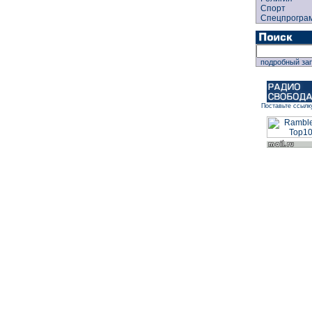
Спорт
Спецпрогра
подробный за
Поставьте ссылк