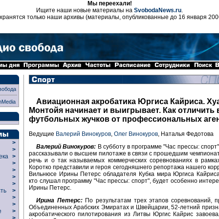
Мы переехали!
Ищите наши новые материалы на
SvobodaNews.ru
.
хранятся только наши архивы (материалы, опубликованные до 16 января 200
вобода
Авиационная акробатика Юргиса Кайриса. Ху
nMedia
Монтойя начинает и выигрывает. Как отличить 
футбольных жучков от профессиональных аге
Ведущие
Валерий Винокуров
,
Олег Винокуров
, Наталья Федотова
>
Валерий Винокуров:
В субботу в программе "Час прессы: спорт
>
рассказывали о высшем пилотаже в связи с прошедшим чемпиона
века
>
речь и о так называемых коммерческих соревнованиях в рамка
>
Коротко представили и героя сегодняшнего репортажа нашего кор
р
>
Вильнюсе Ирины Петерс обладателя Кубка мира Юргиса Кайриса.
>
кто слушал программу "Час прессы: спорт", будет особенно интер
>
Ирины Петерс.
сть
>
>
Ирина Петерс:
По результатам трех этапов соревнований, 
>
Объединенных Арабских Эмиратах и Швейцарии, 52-летний приз
ие
>
акробатического пилотирования из Литвы Юргис Кайрис завоева
>