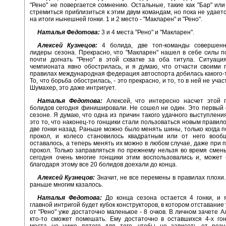
"Рено" не повергается сомнению. Остальные, такие как "Бар" или 
стремиться приблизиться к этим двум командам, но пока не удает
на итоги нынешней гонки. 1 и 2 место - "Макларен" и "Рено".
Наталья Федотова:
3 и 4 места "Рено" и "Макларен".
Алексей Кузнецов:
4 болида, две топ-команды совершенн
лидеры сезона. Прекрасно, что "Макларен" нашел в себе силы п
почти догнать "Рено" в этой схватке за оба титула. Ситуац
чемпионата явно обострилась, и я думаю, что отчасти своими
правилах международная федерация автоспорта добилась какого-т
То, что борьба обострилась, - это прекрасно, и то, то в ней не уча
Шумахер, это даже интригует.
Наталья Федотова:
Алексей, что интересно насчет этой г
болидов сегодня финишировали. Не сошел ни один. Это первый 
сезоне. Я думаю, что одна из причин такого удачного выступления
это то, что наконец-то гонщики стали пользоваться новым правил
две гонки назад. Раньше можно было менять шины, только когда 
прокол, и колесо становилось квадратным или от него вооб
оставалось, а теперь менять их можно в любом случае, даже при 
прокол. Только заправляться по прежнему нельзя во время смен
сегодня очень многие гонщики этим воспользовались и, может
благодаря этому все 20 болидов доехали до конца.
Алексей Кузнецов:
Значит, не все перемены в правилах плохи. 
раньше многим казалось.
Наталья Федотова:
До конца сезона остается 4 гонки, и 
главной интригой будет кубок конструкторов, в котором отставание
от "Рено" уже достаточно маленькое - 8 очков. В личном зачете А
кто-то сможет помешать. Ему достаточно в оставшихся 4-х го
места не ниже пятого для того, чтобы не зависеть от резу