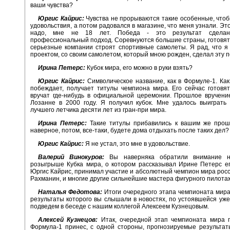
ваши чувства?
Юргис Кайрис:
Чувства не прорываются такие особенные, чтоб
удовольствия, а потом радовался в магазине, что меня узнали. Эт
надо, мне не 18 лет. Победа - это результат сделан
профессиональный подход. Соревнуются большие страны, готовят 
серьезные компании строят спортивные самолеты. Я рад, что я
проектом, со своим самолетом, который мною рожден, сделал эту п
Ирина Петерс:
Кубок мира, его можно в руки взять?
Юргис Кайрис:
Символическое название, как в Формуле-1. Ка
побеждает, получает титулы чемпиона мира. Его сейчас готовят
вручат где-нибудь в официальной церемонии. Прошлое вручени
Лозанне в 2000 году. Я получил кубок. Мне удалось выиграть
лучшего летчика десяти лет из гран-при мира.
Ирина Петерс:
Такие титулы прибавились к вашим же прош
наверное, потом, все-таки, будете дома отдыхать после таких дел?
Юргис Кайрис:
Я не устал, это мне в удовольствие.
Валерий Винокуров:
Вы наверняка обратили внимание н
розыгрыше Кубка мира, о котором рассказывал Ирине Петерс е
Юргис Кайрис, принимал участие и абсолютный чемпион мира рос
Рахманин, и многие другие сильнейшие мастера фигурного пилота
Наталья Федотова:
Итоги очередного этапа чемпионата мира
результаты которого вы слышали в новостях, по устоявшейся уж
подведем в беседе с нашим коллегой Алексеем Кузнецовым.
Алексей Кузнецов:
Итак, очередной этап чемпионата мира п
Формула-1 принес, с одной стороны, прогнозируемые результаты