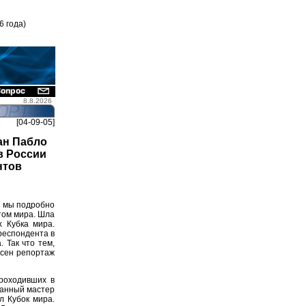
6 года)
8.8.2026
[04-09-05]
ан Пабло
в России
нтов
" мы подробно
том мира. Шла
х Кубка мира.
респондента в
 Так что тем,
есен репортаж
проходивших в
нанный мастер
л Кубок мира.