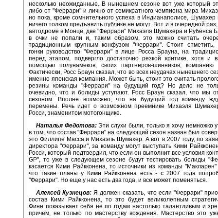
несколько неожиданные. В нынешнем сезоне вот уже который эт
либо от "Феррари" и лично от семикратного чемпиона мира Миха
но пока, кроме сомнительного успеха в Индианаполисе, Шумахер 
ничего толком предъявить публике не могут. Вот и в очередной ра
автодроме в Монце, две "Феррари" Михаэля Шумахера и Рубенса Б
в очки не попали и, таким образом, это можно считать очер
традиционным крупным конфузом "Феррари". Стоит отметить, 
гонки руководство "Феррари" в лице Росса Брауна, на традиц
перед этапом, подвергло достаточно резкой критике, хотя и 
помощью полунамеков, своих партнеров-шинников, компанию "
Фактически, Росс Браун сказал, что во всех неудачах нынешнего с
именно японская компания. Может быть, стоит это считать пролог
резины команды "Феррари" на будущий год? Но дело не толь
очевидно, что и болиды уступают. Росс Браун сказал, что мы 
сезоном. Вполне возможно, что на будущий год команду жд
перемены. Речь идет о возможном преемнике Михаэля Шумахе
Росси, знаменитом мотогонщике.
Наталья Федотова:
Эти слухи были, только я хочу немножко у
в том, что состав "Феррари" на следующий сезон назван был совер
это Филлипе Масса и Михаэль Шумахер. А вот в 2007 году, по зая
директора "Феррари", за команду могут выступать Кими Райкконе
Росси, который подтвердил, что если он выполнит все условия кон
GP", то уже в следующем сезоне будут тестировать болиды "Фе
касается Кими Райкконена, то источники из команды "Макларен"
что такие планы у Кими Райкконена есть - с 2007 года попро
"Феррари". Но еще у нас есть два года, и все может поменяться.
Алексей Кузнецов:
Я должен сказать, что если "Феррари" прио
состав Кими Райкконена, то это будет великолепным стратеги
Финн показывает себя не по годам настолько талантливым и зр
причем, не только по мастерству вождения. Мастерство это у