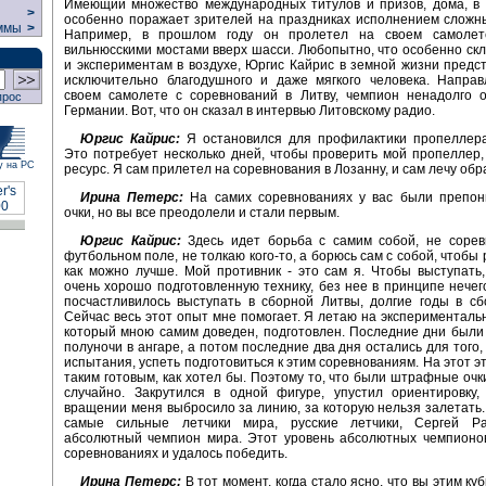
Имеющий множество международных титулов и призов, дома, в 
>
особенно поражает зрителей на праздниках исполнением сложн
ммы
>
Например, в прошлом году он пролетел на своем самолет
вильнюсскими мостами вверх шасси. Любопытно, что особенно скл
и экспериментам в воздухе, Юргис Кайрис в земной жизни предс
исключительно благодушного и даже мягкого человека. Напра
своем самолете с соревнований в Литву, чемпион ненадолго о
прос
Германии. Вот, что он сказал в интервью Литовскому радио.
Юргис Кайрис:
Я остановился для профилактики пропеллера
Это потребует несколько дней, чтобы проверить мой пропеллер,
у на РС
ресурс. Я сам прилетел на соревнования в Лозанну, и сам лечу обр
Ирина Петерс:
На самих соревнованиях у вас были препо
очки, но вы все преодолели и стали первым.
Юргис Кайрис:
Здесь идет борьба с самим собой, не соревн
футбольном поле, не толкаю кого-то, а борюсь сам с собой, чтобы
как можно лучше. Мой противник - это сам я. Чтобы выступать
очень хорошо подготовленную технику, без нее в принципе нечег
посчастливилось выступать в сборной Литвы, долгие годы в с
Сейчас весь этот опыт мне помогает. Я летаю на эксперименталь
который мною самим доведен, подготовлен. Последние дни были 
полуночи в ангаре, а потом последние два дня остались для того,
испытания, успеть подготовиться к этим соревнованиям. На этот э
таким готовым, как хотел бы. Поэтому то, что были штрафные очки
случайно. Закрутился в одной фигуре, упустил ориентировку,
вращении меня выбросило за линию, за которую нельзя залетать
самые сильные летчики мира, русские летчики, Сергей Р
абсолютный чемпион мира. Этот уровень абсолютных чемпионов
соревнованиях и удалось победить.
Ирина Петерс:
В тот момент, когда стало ясно, что вы этим ку