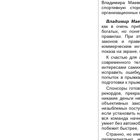
Владимира Маевс
спортивную сто
организационных 
Владимир Мае
как в очень при
богатых, но пон
правилах. При э
законов и прав
коммерческим ин
показа на экране,
К счастью для 
современного те
интересами самих
исправить ошибк
попыток в прыжка
подготовки к прыж
Спонсоры готов
рекордов, прекр
никакие деньги н
объективных за
незыблемых постул
если установить н
вся команда начн
умеет без автомоб
побежит быстрее, 
Странно, но им
первоначально 