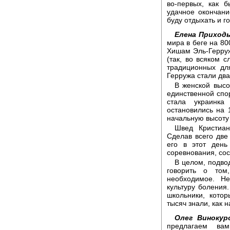
во-первых, как б
удачное окончани
буду отдыхать и г
Елена Приходь
мира в беге на 80
Хишам Эль-Герруж
(так, во всяком 
традиционных дл
Герружа стали два
В женской высо
единственной спор
стала украинка
остановились на 
начальную высоту 
Швед Кристиан
Сделав всего две 
его в этот день
соревнования, со
В целом, подво
говорить о том
необходимое. Н
культуру боления.
школьники, кото
тысяч знали, как 
Олег Винокур
предлагаем вам