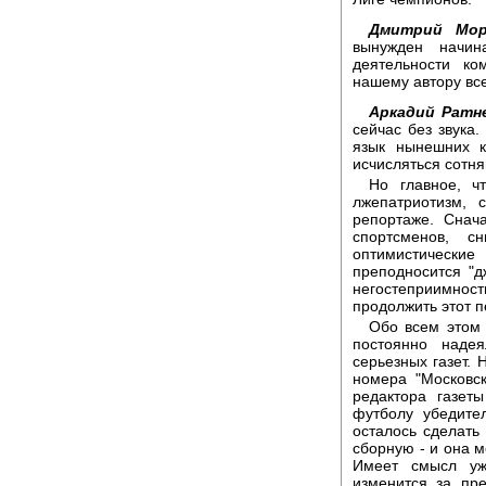
Дмитрий Мо
вынужден начин
деятельности ко
нашему автору все
Аркадий Ратн
сейчас без звука
язык нынешних к
исчисляться сотня
Но главное, ч
лжепатриотизм,
репортаже. Снач
спортсменов, с
оптимистическ
преподносится "д
негостеприимност
продолжить этот 
Обо всем этом 
постоянно наде
серьезных газет. 
номера "Московск
редактора газет
футболу убедите
осталось сделать
сборную - и она м
Имеет смысл уж
изменится за пр