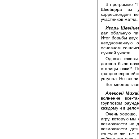
В программе "П
Швейцера из у
корреспондент в
участников матча.
Игорь Швейце
дал обильную пи
Итог борьбы двух
неоднозначную о
основном сошлись
лучшей участи.
Однако каковы
должно было позв
столицы очки? П
грандов европейск
уступал. Но так л
Вот мнение гла
Алексей Михай
волнение, все-т
групповом раунде
каждому и в целом
Очень хорошо, 
игру, которую мы 
возможности не д
возможности для
конечно же, не 
сейчас это очень 