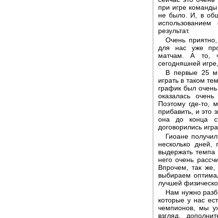
при игре команды
не было. И, в об
использованием
результат.
Очень приятно,
для нас уже пр
матчам. А то, 
сегодняшней игре,
В первые 25 ми
играть в таком те
график был очень 
оказалась очень
Поэтому где-то, 
прибавить, и это 
она до конца с
договорились игра
Гиоане получил
несколько дней,
выдержать темпа 
него очень рассчи
Впрочем, так же,
выбираем оптимал
лучшей физическо
Нам нужно разби
которые у нас ес
чемпионов, мы у
взгляд, дополни