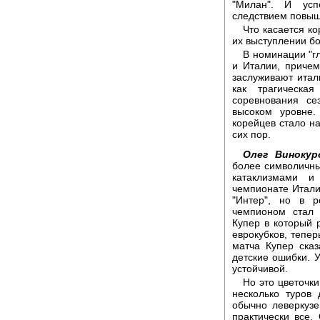
"Милан". И ус
следствием повыш
Что касается ко
их выступлении б
В номинации "г
и Италии, причем
заслуживают итал
как трагическа
соревнования се
высоком уровне
корейцев стало на
сих пор.
Олег Винокур
более символичным
катаклизмами и
чемпионате Итали
"Интер", но в 
чемпионом стал 
Купер в который 
еврокубков, тепе
матча Купер сказ
детские ошибки. 
устойчивой.
Но это цветочки
несколько туров
обычно леверкузе
практически все.