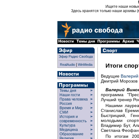
Ищите наши новы
Здесь хранятся только наши архивы (
Эфир Радио Свобода
|
Итоги спор
RealAudio
WinMedia
Ведущие
Валерий
Дмитрий Морозов
Валерий Вино
Темы дня
>
программа "Прес
Наши гости
>
Лучший тренер Ро
Права человека
>
Россия
>
Нашими лауреа
Время и Мир
>
Станислав Ереми
СМИ
>
Быстрицкий, Ге
История и
>
молодыми спорт
современность
>
Владимир Бут, А
Культура
>
Медицина
>
Светлана Феофан
Образование
>
По итогам 20
Религия
>