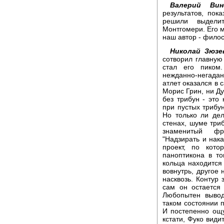
Валерий Вино
результатов, по
решили выделит
Монтгомери. Его м
наш автор - фило
Николай Зюзе
сотворил главную
стал его пиком
нежданно-негада
атлет оказался в 
Морис Грин, ни Ду
без трибун - это 
при пустых трибун
Но только ли де
стенах, шуме три
знаменитый фр
"Надзирать и нак
проект, по кот
паноптикона в то
кольца находится
вовнутрь, другое 
насквозь. Контур 
сам он остается
Любопытен вывод
таком состоянии п
И постепенно ощу
кстати, Фуко вид