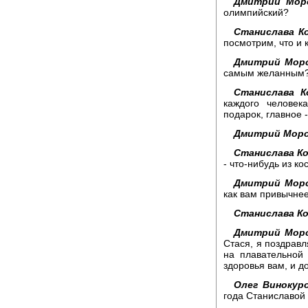
Дмитрий Моро
олимпийский?
Станислава К
посмотрим, что и к
Дмитрий Моро
самым желанным
Станислава К
каждого человек
подарок, главное 
Дмитрий Моро
Станислава К
- что-нибудь из к
Дмитрий Моро
как вам привычне
Станислава Ко
Дмитрий Моро
Стася, я поздрав
на плавательной 
здоровья вам, и д
Олег Винокуро
года Станиславой