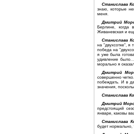
Станислава К
знаю, которые не
меня.
Дмитрий Моро
Берлине, когда 
Живаневская и ещ
Станислава К
на "двухсотке", я 
победа на "двухсо
я уже была готова
удивление было..
морально я оказал
Дмитрий Мор
совершенно четко.
побеждать. И в д
значения, поскольк
Станислава Ко
Дмитрий Моро
предстоящий сез
январе, каковы в
Станислава К
будет нормально, 