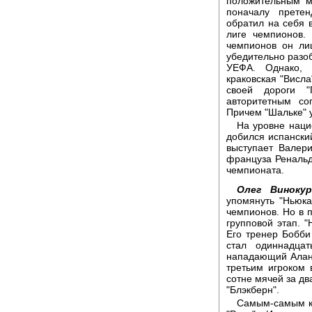
положительным м
поначалу прете
обратил на себя 
лиге чемпионов.
чемпионов он ли
убедительно разо
УЕФА. Однако, 
краковская "Висла
своей дороги 
авторитетным со
Причем "Шальке" у
На уровне наци
добился испанский
выступает Валер
француза Ренальд
чемпионата.
Олег Винокур
упомянуть "Ньюка
чемпионов. Но в 
групповой этап. 
Его тренер Бобби
стал одиннадца
нападающий Алан 
третьим игроком 
сотне мячей за дв
"Блэкберн".
Самым-самым кл