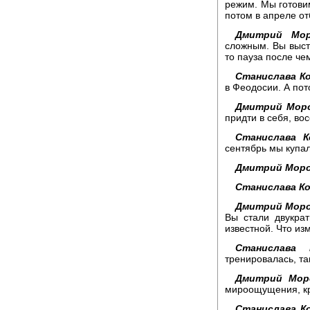
режим. Мы готовим
потом в апреле о
Дмитрий Мор
сложным. Вы выст
то пауза после ч
Станислава К
в Феодосии. А пот
Дмитрий Моро
придти в себя, во
Станислава К
сентябрь мы купал
Дмитрий Моро
Станислава Ко
Дмитрий Моро
Вы стали двукра
известной. Что из
Станислава 
тренировалась, та
Дмитрий Мор
мироощущения, кр
Станислава К