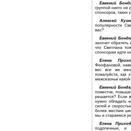
Евгений Бонд
группой никто не 
спонсоров, таких к
Алексей Кузн
популярности Св
вас?
Евгений Бонда
захочет обратить 
что Светлана то
спонсорам идти н
Елена Прихо
Феофановой, наве
вес все же мен
пожалуйста, как 
межсезонье какой-
Евгений Бонда
пожестче, повыше 
решается? Если ве
нужно обладать к
силой и скоростью
более жесткие ше
мы и стараемся р
Елена Приход
подопечные, и 