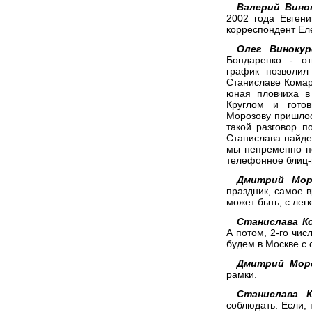
Валерий Вино
2002 года Евген
корреспондент Ел
Олег Винокур
Бондаренко - от
график позволил
Станиславе Комар
юная пловчиха в
Круглом и гото
Морозову пришлос
такой разговор п
Станислава найдет
мы непременно по
телефонное блиц-
Дмитрий Мор
праздник, самое 
может быть, с лег
Станислава К
А потом, 2-го чи
будем в Москве с 
Дмитрий Мор
рамки.
Станислава К
соблюдать. Если, 