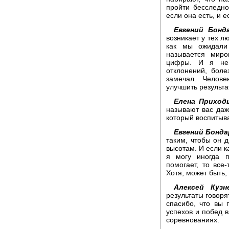
пройти бесследно
если она есть, и 
Евгений Бонда
возникает у тех л
как мы ожидали 
называется миро
цифры. И я не 
отклонений, бол
замечал. Челове
улучшить результат
Елена Приходь
называют вас даж
который воспитыва
Евгений Бонда
таким, чтобы он 
высотам. И если к
я могу иногда п
помогает, то все
Хотя, может быть,
Алексей Кузн
результаты говоря
спасибо, что вы 
успехов и побед 
соревнованиях.