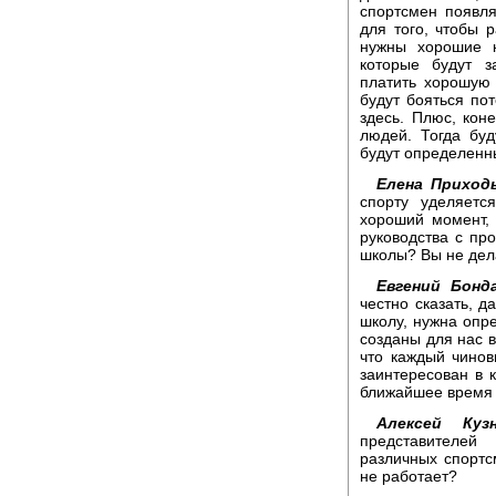
спортсмен появля
для того, чтобы 
нужны хорошие к
которые будут з
платить хорошую 
будут бояться пот
здесь. Плюс, кон
людей. Тогда буд
будут определенн
Елена Приходь
спорту уделяетс
хороший момент, 
руководства с пр
школы? Вы не дел
Евгений Бонда
честно сказать, д
школу, нужна опр
созданы для нас в
что каждый чино
заинтересован в к
ближайшее время я
Алексей Кузн
представителей
различных спортс
не работает?