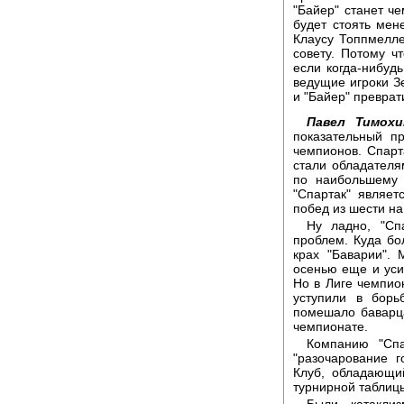
"Байер" станет ч
будет стоять мен
Клаусу Топпмелле
совету. Потому ч
если когда-нибудь
ведущие игроки З
и "Байер" преврат
Павел Тимохи
показательный п
чемпионов. Спарт
стали обладателя
по наибольшему 
"Спартак" являе
побед из шести на
Ну ладно, "Сп
проблем. Куда бо
крах "Баварии".
осенью еще и ус
Но в Лиге чемпион
уступили в борь
помешало баварца
чемпионате.
Компанию "Спа
"разочарование г
Клуб, обладающи
турнирной таблиц
Были катакли