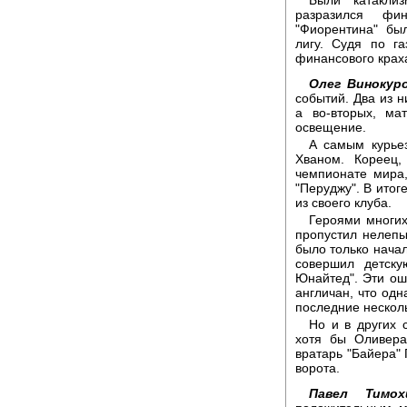
разразился фи
"Фиорентина" бы
лигу. Судя по г
финансового краха
Олег Винокуро
событий. Два из н
а во-вторых, ма
освещение.
А самым курье
Хваном. Кореец
чемпионате мира,
"Перуджу". В итог
из своего клуба.
Героями многих
пропустил нелепы
было только нача
совершил детску
Юнайтед". Эти ош
англичан, что одн
последние несколь
Но и в других 
хотя бы Оливер
вратарь "Байера" 
ворота.
Павел Тимох