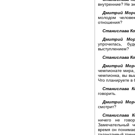
внутренние? Не зн
Дмитрий Моро
молодом челове
отношения?
Станислава Ко
Дмитрий Мор
упрочилась, б
выступлением?
Станислава Ко
Дмитрий Моро
чемпионате мира,
чемпионка, вы выи
Что планируете в 
Станислава К
говорить.
Дмитрий Мор
смотрит?
Станислава К
ничего не гово
Замечательный ч
время он понимае
талантливый трене