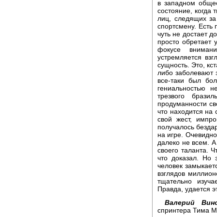
в западном общес
состояние, когда 
лиц, следящих за
спортсмену. Есть п
чуть не достает д
просто обретает у
фокусе вниман
устремляется взг
сущность. Это, кс
либо заболевают 
все-таки был бо
гениальностью н
трезвого брази
продуманности сво
что находится на 
свой жест, импр
получалось бездар
на игре. Очевидно
далеко не всем. А
своего таланта. 
что доказал. Но 
человек замыкаетс
взглядов миллион
тщательно изуча
Правда, удается э
Валерий Вино
спринтера Тима 