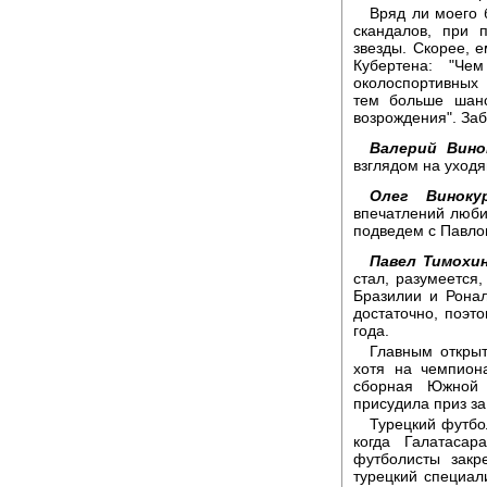
Вряд ли моего 
скандалов, при 
звезды. Скорее, 
Кубертена: "Че
околоспортивных
тем больше шанс
возрождения". За
Валерий Вино
взглядом на уходя
Олег Винокур
впечатлений люби
подведем с Павл
Павел Тимохин
стал, разумеется
Бразилии и Рона
достаточно, поэт
года.
Главным открыт
хотя на чемпион
сборная Южной
присудила приз за
Турецкий футбо
когда Галатаса
футболисты закр
турецкий специал