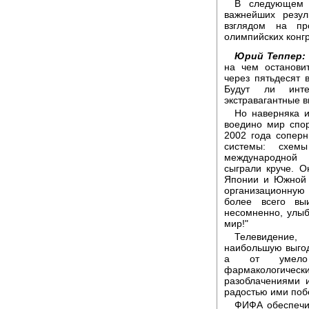
В следующем 
важнейших резул
взглядом на пр
олимпийских конг
Юрий Теппер:
на чем остановит
через пятьдесят
Будут ли инте
экстравагантные в
Но наверняка и
воедино мир спо
2002 года сопер
системы: схем
международной
сыграли круче. 
Японии и Южной 
организационную 
более всего вы
несомненно, улыбн
мир!"
Телевидение,
наибольшую выгод
а от умело о
фармакологич
разоблачениями 
радостью ими поб
ФИФА обеспечил