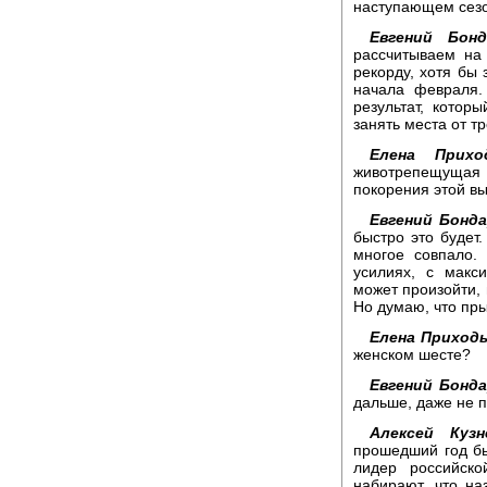
наступающем сез
Евгений Бонд
рассчитываем на
рекорду, хотя бы 
начала февраля.
результат, кото
занять места от тр
Елена Приход
животрепещущая т
покорения этой вы
Евгений Бонда
быстро это будет
многое совпало.
усилиях, с макс
может произойти, 
Но думаю, что пры
Елена Приходь
женском шесте?
Евгений Бонда
дальше, даже не п
Алексей Кузн
прошедший год бы
лидер российско
набирают, что на