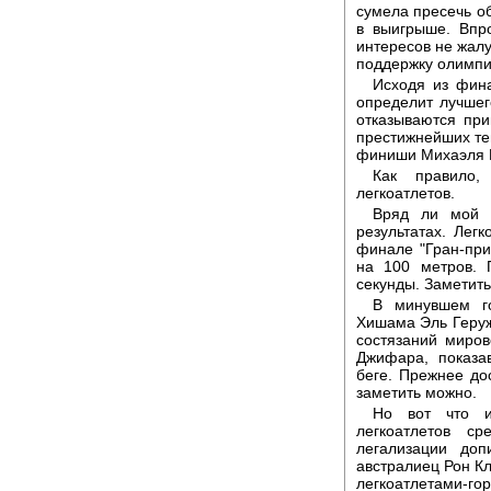
сумела пресечь о
в выигрыше. Впр
интересов не жалу
поддержку олимпи
Исходя из фина
определит лучшег
отказываются при
престижнейших тен
финиши Михаэля 
Как правило,
легкоатлетов.
Вряд ли мой к
результатах. Лег
финале "Гран-при
на 100 метров.
секунды. Заметить
В минувшем г
Хишама Эль Геруж
состязаний миро
Джифара, показа
беге. Прежнее до
заметить можно.
Но вот что ин
легкоатлетов с
легализации доп
австралиец Рон Кл
легкоатлетами-го