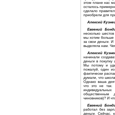
этом плане нас м
осталось примерно
сделало правител
приобрели для пр
Алексей Кузне
Евгений Бонд
несколько шестов
мы хотим больше ш
за свои деньги. И
выделяла нам. Че
Алексей Кузне
начинали создава
деньги в покупку 
Мы потому и уде
пожалуй, один из
фактически распа
думали, что школа
Однако ваша деят
что это не так.
индивидуальных 
общественным 
чиновников)? И чт
Евгений Бонда
работал без зарп
деньги. Сейчас, 