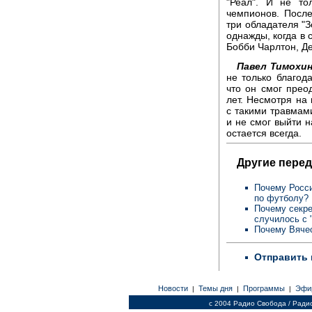
"Реал". И не то
чемпионов. После
три обладателя "З
однажды, когда в
Бобби Чарлтон, Де
Павел Тимохин
не только благод
что он смог прео
лет. Несмотря на
с такими травмам
и не смог выйти н
остается всегда.
Другие перед
Почему Росси
по футболу? 
Почему секре
случилось с
Почему Вячес
Отправить 
Новости
Темы дня
Программы
Эфи
|
|
|
c 2004 Радио Свобода / Ради