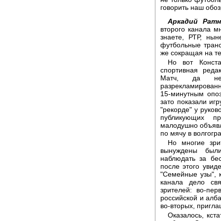
говорить наш обоз
Аркадий Ратн
второго канала м
знаете, РТР, ны
футбольные транс
же сокращая на те
Но вот Конст
спортивная реда
Матч, да не 
разрекламированн
15-минутным опоз
зато показали иг
"рекорде" у руков
публикующих п
малодушно объявл
по мячу в волгогр
Но многие зри
вынуждены был
наблюдать за бе
после этого увиде
"Семейные узы", 
канала дело св
зрителей: во-пе
российской и алба
во-вторых, пригла
Оказалось, кста