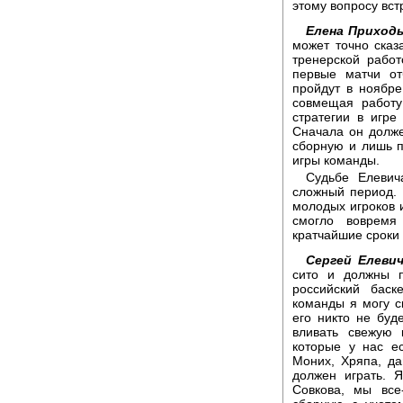
этому вопросу вст
Елена Приходь
может точно сказ
тренерской рабо
первые матчи от
пройдут в ноябре
совмещая работу
стратегии в игр
Сначала он долже
сборную и лишь п
игры команды.
Судьбе Елевич
сложный период. 
молодых игроков и
смогло вовремя
кратчайшие сроки 
Сергей Елевич
сито и должны п
российский баск
команды я могу ск
его никто не буде
вливать свежую 
которые у нас ес
Моних, Хряпа, да
должен играть. 
Совкова, мы все