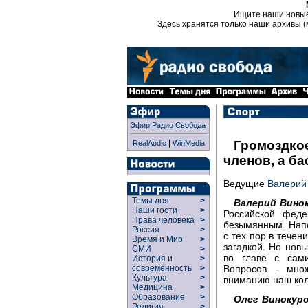
Ищите наши новы
Здесь хранятся только наши архивы (
Эфир Радио Свобода
|
Громоздко
RealAudio
WinMedia
членов, а ба
Ведущие
Валерий
Темы дня
>
Валерий Винок
Наши гости
>
Российской феде
Права человека
>
безымянным. Напом
Россия
>
с тех пор в течен
Время и Мир
>
загадкой. Но нов
СМИ
>
во главе с сам
История и
>
Вопросов - мно
современность
>
Культура
>
вниманию наш кол
Медицина
>
Образование
>
Олег Винокуро
Религия
>