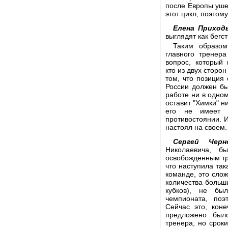
после Европы уше
этот цикл, поэтом
Елена Приходь
выглядят как бегс
Таким образом
главного тренер
вопрос, который
кто из двух сторо
том, что позиция
России должен бы
работе ни в одном
оставит "Химки" ни
его не имеет 
противостоянии. 
настоял на своем.
Сергей Черн
Николаевича, б
освобожденным тр
что наступила так
команде, это сло
количества больш
кубков), не бы
чемпионата, по
Сейчас это, кон
предложено был
тренера, но срок