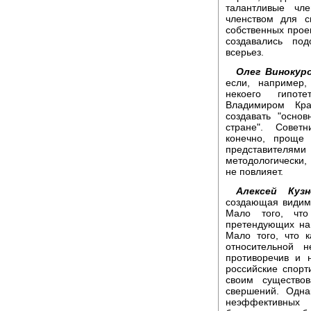
талантливые чл
членством для с
собственных проек
создавались по
всерьез.
Олег Винокуро
если, например,
некоего гипоте
Владимиром Кра
создавать "осно
стране". Совет
конечно, проще 
представителями
методологически, 
не повлияет.
Алексей Кузн
создающая видимо
Мало того, что
претендующих на 
Мало того, что 
относительной 
противоречив и 
российские спорт
своим существо
свершений. Одна
неэффективных 