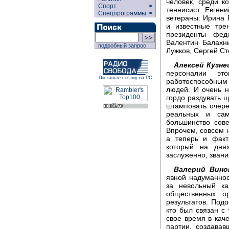
человек, среди к
Спорт
>
теннисист Евген
Спецпрограммы
>
ветераны: Ирина 
и известные тре
президенты фед
Валентин Балахни
подробный запрос
Лужков, Сергей Ст
Алексей Кузне
персоналии эт
Поставьте ссылку на РС
работоспособным
людей. И очень н
гордо раздувать щ
штамповать очере
реальных и сам
большинство сове
Впрочем, совсем н
а теперь и факт
который на днях
заслуженно, звани
Валерий Вино
явной надуманнос
за невольный ка
общественных о
результатов. Под
кто был связан с
свое время в кач
партии, создава