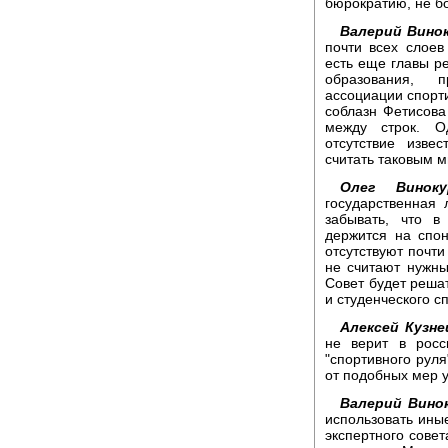
бюрократию, не бо
Валерий Винок
почти всех слоев
есть еще главы р
образования, п
ассоциации спорти
соблазн Фетисова
между строк. О
отсутствие изве
считать таковым 
Олег Виноку
государственная
забывать, что в
держится на спон
отсутствуют почт
не считают нужны
Совет будет реша
и студенческого сп
Алексей Кузне
не верит в росс
"спортивного руля
от подобных мер у
Валерий Вино
использовать ины
экспертного совет