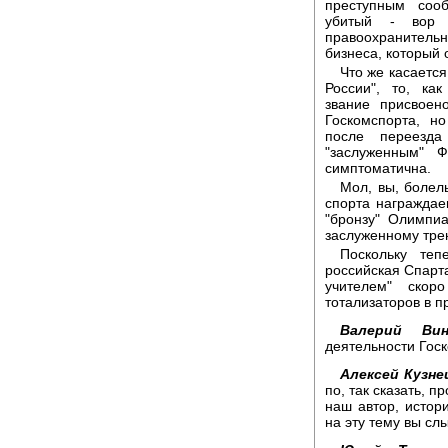
преступным соо
убитый - вор 
правоохранитель
бизнеса, который 
Что же касаетс
России", то, ка
звание присвоен
Госкомспорта, но
после переезда
"заслуженным" Ф
симптоматична.
Мол, вы, болел
спорта награждаем
"бронзу" Олимпи
заслуженному трен
Поскольку теп
российская Спарта
учителем" скор
тотализаторов в п
Валерий Вин
деятельности Гос
Алексей Кузне
по, так сказать, 
наш автор, истор
на эту тему вы сл