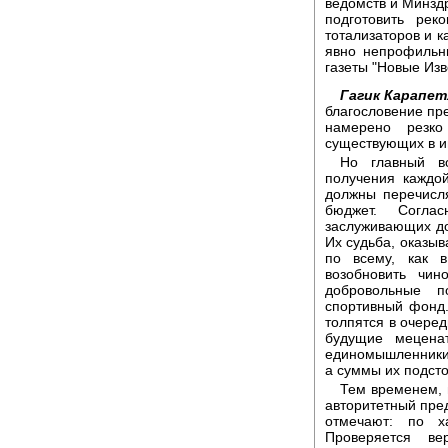
ведомств и Минзд
подготовить ре
тотализаторов и к
явно непрофильн
газеты "Новые Изв
Гагик Карапет
благословение пр
намерено резко
существующих в и
Но главный в
получения каждо
должны перечисля
бюджет. Согла
заслуживающих до
Их судьба, оказыв
по всему, как 
возобновить чи
добровольные п
спортивный фонд.
толпятся в очеред
будущие меценат
единомышленники 
а суммы их подсто
Тем временем, 
авторитетный пре
отмечают: по х
Проверяется ве