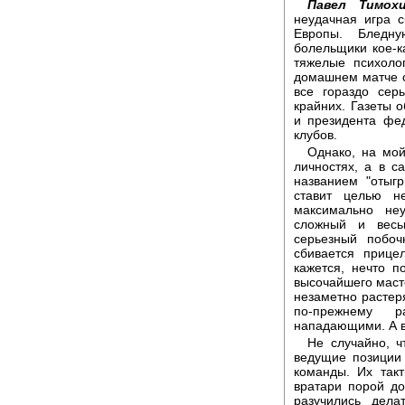
Павел Тимох
неудачная игра 
Европы. Бледн
болельщики кое-к
тяжелые психоло
домашнем матче с
все гораздо сер
крайних. Газеты 
и президента фе
клубов.
Однако, на мой
личностях, а в с
названием "отыг
ставит целью н
максимально не
сложный и весь
серьезный побо
сбивается прице
кажется, нечто 
высочайшего масте
незаметно растер
по-прежнему р
нападающими. А в
Не случайно, ч
ведущие позиции
команды. Их так
вратари порой до
разучились дел