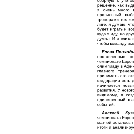
сборную с учето
решение, как выдв
я очень много 
правильный выб
тренерами тех ко
лиге, я думаю, чт
будет играть и в
куда я иду, но дру
думал. И я считаю
чтобы команду выве
Елена Приходь
поставленные п
чемпионате Европы
олимпиаду в Афины
главного трене
принимать его от
федерации есть д
начинается новы
развития. У новог
видимому, в соз
единственный ша
событий.
Алексей Кузн
чемпионата Европ
матчей осталось 
итоги и анализир