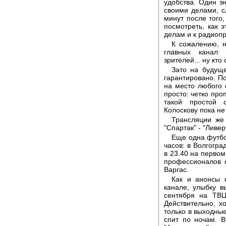
удобства. Один з
своими делами, 
минут после того,
посмотреть, как 
делам и к радиоп
К сожалению, н
главных канал 
зрителей... ну кто
Зато на будущ
гарантировано. По
на место любого 
просто: четко пр
такой простой 
Колоскову пока не
Трансляции же 
"Спартак" - "Ливер
Еще одна футбо
часов: в Волгогра
в 23.40 на первом
профессионалов 
Варгас.
Как и анонсы 
канале, улыбку 
сентября на ТВЦ
Действительно, х
только в выходные
спит по ночам. 