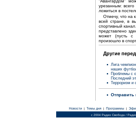
"Авангардом" мо
урезанным: всего 
ложиться в постел
Отмечу, что на
всей стране, в в
спортивный канал
представлено зде
может (пусть с 
произошло в спор
Другие перед
Лига чемпион
наших футбо
Проблемы с 
Последний э
Терроризм и 
Отправить 
Новости
Темы дня
Программы
Эфи
|
|
|
c 2004 Радио Свобода / Ради