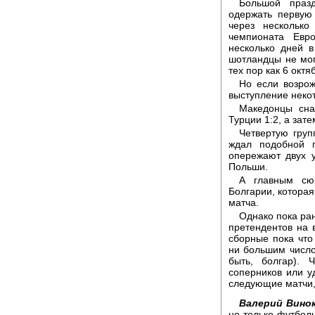
Большой празд
одержать первую
через нескольк
чемпионата Евр
несколько дней в
шотландцы не мог
тех пор как 6 окт
Но если возрож
выступление неко
Македонцы сна
Турции 1:2, а зат
Четвертую груп
ждал подобной п
опережают двух 
Польши.
А главным сюр
Болгарии, которая
матча.
Однако пока ра
претендентов на 
сборные пока что
ни большим число
быть, болгар).
соперников или у
следующие матчи, 
Валерий Винок
не только футбол