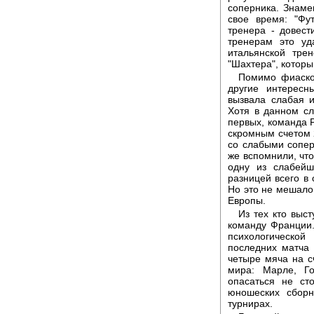
соперника. Знаме
свое время: "Фу
тренера - довест
тренерам это уд
итальянской тре
"Шахтера", котор
Помимо фиаско 
другие интерес
вызвала слабая 
Хотя в данном сл
первых, команда Р
скромным счетом 2
со слабыми сопер
же вспомнили, что
одну из слабей
разницей всего в 
Но это не мешало
Европы.
Из тех кто выс
команду Франции.
психологической
последних матча
четыре мяча на с
мира: Марле, Г
опасаться не ст
юношеских сборн
турнирах.