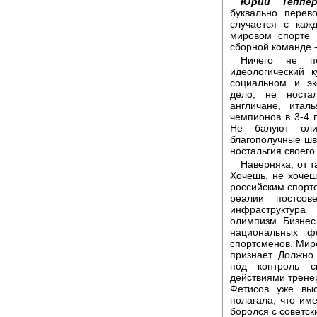
Юрий Теппер
буквально перев
случается с каж
мировом спорте 
сборной команде -
Ничего не по
идеологический 
социальном и эк
дело, не носта
англичане, итал
чемпионов в 3-4 
Не балуют олим
благополучные шв
ностальгия своего
Наверняка, от т
Хочешь, не хочеш
российским спорт
реалии постсов
инфраструктура
олимпизм. Бизнес
национальных ф
спортсменов. Мир
признает. Должно 
под контроль с
действиями трене
Фетисов уже вы
полагала, что име
боролся с советск