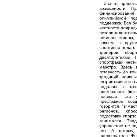
Значит, придет
возможности. Н
финансировани
олимпийской под
поддержка. Все бу
честности подрядч
резерв талантливы
регионы страны,
совсем в друго
спортивно-педаг
тренеров сбо
десятилетиями. 
спортфаках инсти
маэстро. Здесь 
готовность до ко
традиций наивн
патриотического г
подалась в отх
рискованные бизн
понимает. Его 
престижной, соз
говорится, "в мас
регионов, спос
подготовку спорт
занимался. Тра
управление не по
нет. А потому,
председателя Фе