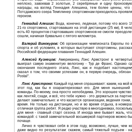
неплохо, завоевав 2 золотые, 2 серебряные и одну бронзовую
награды, на взгляд Геннадия Алешина, тем более ценны, что 
Потсдамского озера Темплинер спортсменам приходилось проявл
героизм.
Геннадий Алешин:
Вода, конечно, ледяная, потому что всего 1
21-го спортсмена, стартовавших на этой дистанции (25 км), 8 чел
есть 40 процентов стартовавших спортсменов не смогли преодоле
сошли, начиная буквально с пятого километра.
Валерий Винокуров:
Об организации чемпионата Европы по 
спорта и об условиях, в которых выступают спортсмены, расска
Российской федерации плавания Геннадий Алешин.
Алексей Кузнецов:
Американец Лэнс Армстронг в четверты
выиграл самую знаменитую велогонку - Тур де Франс. Однако с
окончания последнего этапа, Лэнс, как и подобает настоящем
сказал о том, что своими успехами он, в первую очередь, обязан 
Postal".
Лэнс Армстронг:
Каждый год меня спрашивают: каким, на мой в
этот год, как бы я охарактеризовал его. Для меня нынешний 
команды. По-моему, она просто непобедима. Это хорошее чувство:
как лентяй, сзади, и всё, что тебе нужно - это держаться за партн
делают замечательно: и что касается организации, ведения гонки,
время. Не только на дистанции, но и во время отдыха, в номера
отличная группа ребят. Я редко участвую в многодневках, поскольк
для меня - главный старт сезона. И иногда мне бывает жаль, что
командой: с такой замечательной восьмеркой партнеров можно б
почаще.
Лично я чувствовал себя в этом году, возможно, лучше, чем ко
даже видно по результатам: скажем, самый тяжелый подъем - н