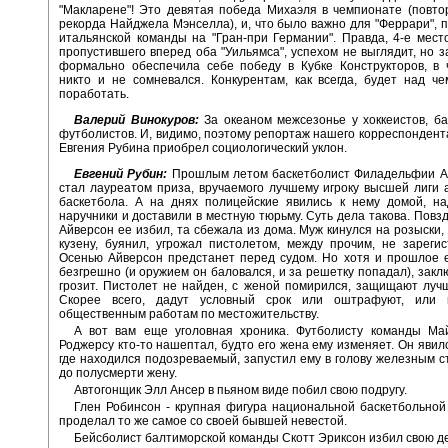
"Макларене"! Это девятая победа Михаэля в чемпионате (повтор
рекорда Найджела Мэнселла), и, что было важно для "Феррари", 
итальянской команды на "Гран-при Германии". Правда, 4-е мест
пропустившего вперед оба "Уильямса", успехом не выглядит, но з
формально обеспечила себе победу в Кубке Конструкторов, в 
никто и не сомневался. Конкурентам, как всегда, будет над ч
поработать.
Валерий Винокуров:
За океаном межсезонье у хоккеистов, ба
футболистов. И, видимо, поэтому репортаж нашего корреспондент
Евгения Рубина приобрел социологический уклон.
Евгений Рубин:
Прошлым летом баскетболист Филадельфии А
стал лауреатом приза, вручаемого лучшему игроку высшей лиги 
баскетбола. А на днях полицейские явились к нему домой, на
наручники и доставили в местную тюрьму. Суть дела такова. Повзд
Айверсон ее избил, та сбежала из дома. Муж кинулся на розыски, 
кузену, буянил, угрожал пистолетом, между прочим, не зареги
Осенью Айверсон предстанет перед судом. Но хотя и прошлое 
безгрешно (и оружием он баловался, и за решетку попадал), закл
грозит. Пистолет не найден, с женой помирился, защищают луч
Скорее всего, дадут условный срок или оштрафуют, или 
общественным работам по местожительству.
А вот вам еще уголовная хроника. Футболисту команды Ма
Роджерсу кто-то нашептал, будто его жена ему изменяет. Он явилс
где находился подозреваемый, запустил ему в голову железным с
до полусмерти жену.
Автогонщик Элл Ансер в пьяном виде побил свою подругу.
Глен Робинсон - крупная фигура национальной баскетбольной
проделал то же самое со своей бывшей невестой.
Бейсболист балтиморской команды Скотт Эриксон избил свою де