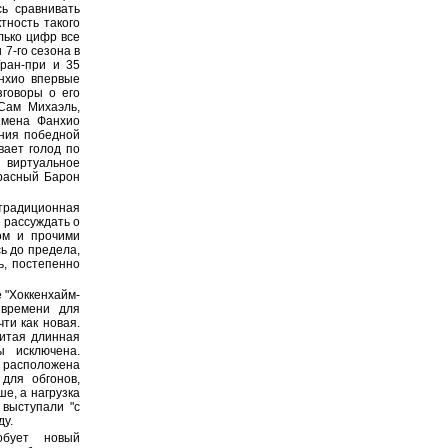
ь сравнивать
тность такого
лько цифр все
 7-го сезона в
Гран-при и 35
анхио впервые
зговоры о его
Сам Михаэль,
ремена Фанхио
ания победной
вает голод по
виртуальное
Красный Барон
традиционная
 рассуждать о
ом и прочими
ь до предела,
ь, постепенно
 "Хоккенхайм-
 времени для
чти как новая.
нитая длинная
ы исключена.
 расположена
для обгонов,
е, а нагрузка
 выступали "с
ду.
обует новый