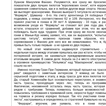
Хуаном Мануэлем Фанхио. Разумеется, все сразу же бросилис
показатели двух лучших пилотов "королевских гонок", хотя коррек
сравнения сомнительна, как и в любом другом виде спорта. Неско
же выглядят красноречиво. Фанхио выиграл 5 титулов по истечении
"Формуле", Шумахер - 8-го. На счету аргентинца 24 победных 
подиумов, у немца соответственно 62 и 109. Интересно, что Ф
принял участие в гонках в 39 лет! А Шумахеру - 33 года, и ра
возможном уходе из "Формулы" не стихают вот уже года два. 
кстати, отказался от сравнений, добавив при этом, что во в
побеждать было куда труднее. При этом сразу же после оконч
гонки в Маньи-Кур немец заявил, что, как он выразился, "испыты
шестому титулу", косвенно признав таким образом, что 
соревнование с Фанхио для него все же немаловажно. Что ж, 
привык быть только первым - а не одним из двух первых.
Но новый этап чемпионата надвинулся стремительно - 
недельная пауза между этапами пришлась как раз кстати, чтобы не
потерянной интриге, не заниматься преждевременным анализ
итоговыми вещами. В самом деле: борьба за 2-е место обострилас
а огромное преимущество "Уильямса" над "Маклареном", казалос
сошло на нет.
Именно поэтому Гран-При Германии, который прошел на трассе
ринг" ожидался с заметным интересом. У команд не было
серьезной подготовки к этапу, а ведь трасса для всех пилотов по
Да, старый Хоккенхайм был основательно перестроен, и знаме
часть трассы, проходящая через лес, теперь из программ
Фактически, неизменной осталась лишь часть трассы, которая
рядом с трибунами. Теперь появилось больше возможностей 
повысились требования к прижимной силе, скорости будут поменьш
на тормоза и резину изрядно больше. Так что участники гонки
листа", настраиваясь и определяясь со стратегией буквально на хо
"Феррари", впрочем, уже заявила, что в гонке попр