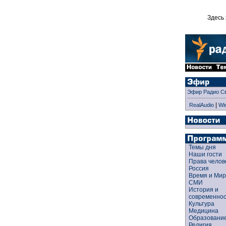
Здесь 
Эфир Радио С
|
RealAudio
Wi
Темы дня
Наши гости
Права чело
Россия
Время и Ми
СМИ
История и
современно
Культура
Медицина
Образован
Религия