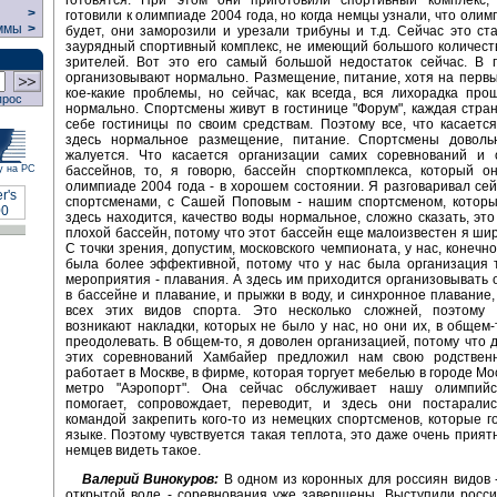
>
готовили к олимпиаде 2004 года, но когда немцы узнали, что олим
ммы
>
будет, они заморозили и урезали трибуны и т.д. Сейчас это ст
заурядный спортивный комплекс, не имеющий большого количест
зрителей. Вот это его самый большой недостаток сейчас. В 
организовывают нормально. Размещение, питание, хотя на перв
кое-какие проблемы, но сейчас, как всегда, вся лихорадка про
прос
нормально. Спортсмены живут в гостинице "Форум", каждая стра
себе гостиницы по своим средствам. Поэтому все, что касается
здесь нормальное размещение, питание. Спортсмены доволь
жалуется. Что касается организации самих соревнований и 
бассейнов, то, я говорю, бассейн спорткомплекса, который о
у на РС
олимпиаде 2004 года - в хорошем состоянии. Я разговаривал се
спортсменами, с Сашей Поповым - нашим спортсменом, которы
здесь находится, качество воды нормальное, сложно сказать, эт
плохой бассейн, потому что этот бассейн еще малоизвестен я шир
С точки зрения, допустим, московского чемпионата, у нас, конечн
была более эффективной, потому что у нас была организация 
мероприятия - плавания. А здесь им приходится организовывать
в бассейне и плавание, и прыжки в воду, и синхронное плавание,
всех этих видов спорта. Это несколько сложней, поэтому 
возникают накладки, которых не было у нас, но они их, в общем-
преодолевать. В общем-то, я доволен организацией, потому что 
этих соревнований Хамбайер предложил нам свою родственн
работает в Москве, в фирме, которая торгует мебелью в городе Мо
метро "Аэропорт". Она сейчас обслуживает нашу олимпийс
помогает, сопровождает, переводит, и здесь они постарали
командой закрепить кого-то из немецких спортсменов, которые г
языке. Поэтому чувствуется такая теплота, это даже очень прият
немцев видеть такое.
Валерий Винокуров:
В одном из коронных для россиян видов 
открытой воде - соревнования уже завершены. Выступили росс