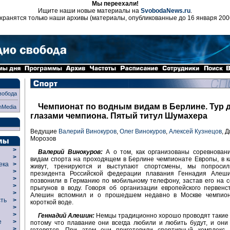
Мы переехали!
Ищите наши новые материалы на
SvobodaNews.ru
.
хранятся только наши архивы (материалы, опубликованные до 16 января 200
вобода
Чемпионат по водным видам в Берлине. Тур 
nMedia
глазами чемпиона. Пятый титул Шумахера
Ведущие
Валерий Винокуров
,
Олег Винокуров
,
Алексей Кузнецов
, 
Морозов
>
Валерий Винокуров:
А о том, как организованы соревнован
>
видам спорта на проходящем в Берлине чемпионате Европы, в к
века
>
живут, тренируются и выступают спортсмены, мы попросил
>
президента Российской федерации плавания Геннадия Алеши
р
>
позвонили в Германию по мобильному телефону, застав его на 
>
прыгунов в воду. Говоря об организации европейского первенс
>
Алешин вспомнил и о прошедшем недавно в Москве чемпио
сть
>
короткой воде.
>
>
Геннадий Алешин:
Немцы традиционно хорошо проводят такие
ие
>
потому что плавание они всегда любили и любить будут, и они
>
готовятся. При этом они приготовили спортивный комплекс,