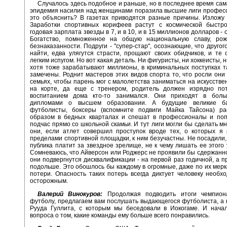
Случалось здесь подобное и раньше, но в последнее время са
эпидемия насилия над женщинами поразила высшие лиги профес
это объяснить? В газетах приводятся разные причины. Изложу
Заработки спортивных корифеев растут с космической быстро
годовая зарплата звезды в 7, и в 10, и в 15 миллионов долларов -
Богатство, помноженное на общую национальную славу, рож
безнаказанности. Подруги - "супер-стар", осознающие, что другог
найти, едва улягутся страсти, прощают своих обидчиков, и те
легким испугом. Но вот какая деталь. Ни фигуристы, ни хоккеисты, 
хотя тоже зарабатывают миллионы, в криминальных поступках т
замечены. Роднит мастеров этих видов спорта то, что росли они
семьях, чтобы парень мог с малолетства заниматься на искусстве
на корте, да еще с тренером, родитель должен изрядно пот
воспитанием дома кто-то занимался. Они приходят в бол
дипломами о высшем образовании. А будущие великие бас
футболисты, боксеры (вспомните подвиги Майка Тайсона) ра
образом в бедных кварталах и спешат в профессионалы и поп
подчас прямо со школьной скамьи. И тут лиги могли бы сделать мн
они, если атлет совершил проступок вроде тех, о которых я 
пределами спортивной площадки, к ним безучастны. Не посадили, 
публика платит за звездное зрелище, не к чему лишать ее этого 
Сомневаюсь, что Айверсон или Роджерс не проявили бы сдержаннос
они подвергнутся дисквалификации - на первой раз годичной, а п
подольше. Это обошлось бы каждому в огромные, даже по их мер
потери. Опасность таких потерь всегда диктует человеку необх
осторожным.
Валерий Винокуров:
Продолжая подводить итоги чемпион
футболу, предлагаем вам послушать выдающегося футболиста, а
Рууда Гуллита, с которым мы беседовали в Иокогаме. И начал
вопроса о том, какие команды ему больше всего понравились.