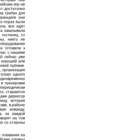
пийских игр не
ал достаточно
ва трибун для
принципе они
ых порах были
шла, все идет
на заказывала
 гостиниц, то
ны, никто не
оборудования
ни готовили к
йчас с нашими
й сейчас уже
о хороший или
окой публике.
о, организация
только одного
 одновременно
 и тренировки
периодически
то, стараются
даже директор
ицу, которая
скве, в районе
кую команду,
сь за каждой
оворят на том
но со стороны
- плавании на
ийские пловцы