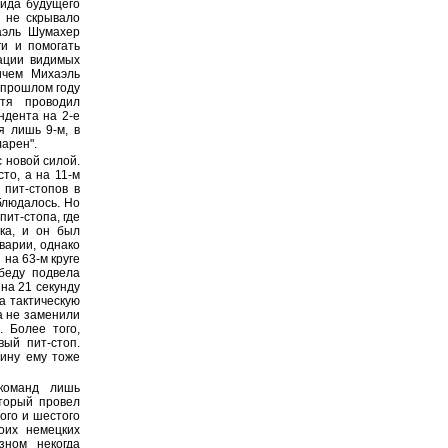
лида будущего
ы не скрывало
аэль Шумахер
и и помогать
ации видимых
ичем Михаэль
 прошлом году
тя проводил
ндента на 2-е
я лишь 9-м, в
арен".
с новой силой.
то, а на 11-м
 пит-стопов в
блюдалось. Но
пит-стопа, где
ка, и он был
варии, однако
на 63-м круге
беду подвела
на 21 секунду
а тактическую
а не заменили
. Более того,
ый пит-стоп.
зину ему тоже
команд лишь
торый провел
того и шестого
оих немецких
зном некогда