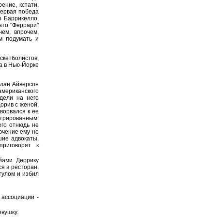
ение, кстати,
первая победа
о Баррикелло,
ато "Феррари"
чем, впрочем,
ем подумать и
скетболистов,
а в Нью-Йорке
лан Айверсон
американского
дели на него
орив с женой,
ворвался к ее
стрированным.
его отнюдь не
ючение ему не
шие адвокаты.
приговорят к
йами Деррику
я в ресторан,
тулом и избил
 ассоциации -
вушку.