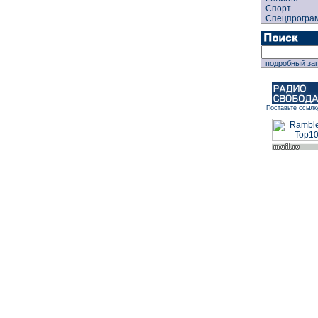
Спорт
Спецпрогра
подробный за
Поставьте ссылк