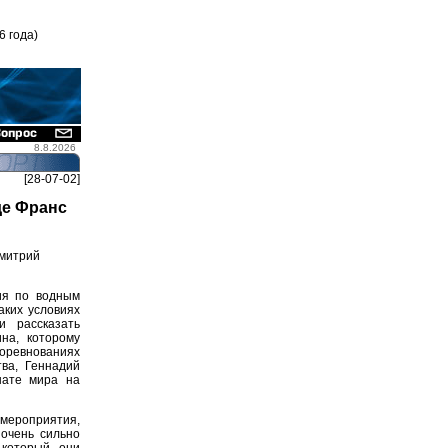
6 года)
8.8.2026
[28-07-02]
де Франс
Дмитрий
ия по водным
аких условиях
и рассказать
на, которому
соревнованиях
тва, Геннадий
нате мира на
 мероприятия,
 очень сильно
 который они