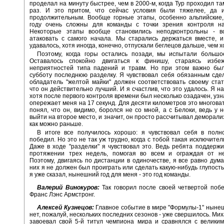
проделал на минуту быстрее, чем в 2000-м, когда Тур проходил та
раз. И это притом, что сейчас условия были тяжелее, да 
продолжительным. Вообще горные этапы, особенно альпийские,
году очень сложны для команды с точки зрения контроля на
Некоторые этапы вообще становились неподконтрольны - в
атаковать с самого начала. Мы старались держаться вместе, 
удавалось, хотя иногда, конечно, отпускали беглецов дальше, чем х
Поэтому, когда горы остались позади, мы испытали большое
Оставалось спокойно двигаться к финишу, стараясь избеж
неприятностей типа падений и травм. Но при этом важно был
субботу последнюю разделку. Я чувствовал себя обязанным сдел
обладатель "желтой майки" должен соответствовать своему стату
что он действительно лучший. И я счастлив, что это удалось. Я н
хотя после первого контроля времени был несколько озадачен, узн
опережает меня на 17 секунд. Для десяти километров это многоват
понял, что он, видимо, боролся не со мной, а с Белоки, ведь у 
выйти на второе место, и значит, он просто рассчитывал деморали
как можно раньше.
В итоге все получилось хорошо: я чувствовал себя в полн
победил. Но это не так уж трудно, когда с тобой такая исключите
Даже в ходе "разделки" я чувствовал это. Ведь ребята поддерж
протяжении трех недель, помогая во всем и ограждая от не
Поэтому, двигаясь по дистанции в одиночестве, я все равно дума
них я не должен был проиграть или сделать какую-нибудь глупость
я уже сказал, нынешний год для меня - это год команды.
Валерий Винокуров:
Так говорил после своей четвертой поб
Франс Лэнс Армстронг.
Алексей Кузнецов:
Главное событие в мире "Формулы-1" нынеш
нет, пожалуй, нескольких последних сезонов - уже свершилось. Ми
завоевал свой 5-й титул чемпиона мира и сравнялся с велики