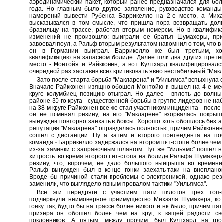
аэродинамический пакет, который ранее предназначался для бо
года. Но главным было другое заявление, руководство команд
намерений вывести Рубенса Баррикелло на 2-е место, а Мих
высказывался в том смысле, что пришла пора возвращать долг
бразильцу на трассе, работая вторым номером. Но в квалифик
изменений не произошло: выиграли ее братья Шумахеры, пр
завоевал поул, а Ральф вторым результатом напомнил о том, что в
он в Германии выиграл. Баррикелло же был третьим, хо
квалификацию на запасном болиде. Далее шли два других прете
место - Монтойя и Райкконен, а вот Култхард квалифицировалс
очередной раз заставив всех критиковать явно нестабильный "Макл
Зато после старта борьба "Макларена" и "Уильямса" вспыхнула 
Вначале Райкконен изящно обошел Монтойю и вышел на 4-е мес
круге колумбиец позицию отыграл. Но далее - вплоть до волны
районе 30-го круга - существенной борьбы в группе лидеров не на
на 38-м круге Райкконен все же стал участником инцидента - после 
он не поменял резину, на его "Макларене" взорвалась покрыш
вынужден повторно заехать в боксы. Хорошо хоть обошлось без а
репутация "Макларена" оправдалась полностью, причем Райкконен 
сошел с дистанции. Ну а затем и второго претендента на по
команда - Баррикелло задержался на втором пит-стопе более чем 
из-за заминки с заправочным шлангом. Тут же "Уильямс" пошел н
хитрость: во время второго пит-стопа на болиде Ральфа Шумахер
резину, что, впрочем, не дало большого выигрыша во времени
Ральф вынужден был в конце гонки заехать-таки на внепланов
Вроде бы причиной стали проблемы с электроникой, однако ре
заменили, что выглядело явным провалом тактики "Уильямса".
Все эти передряги с участием пяти пилотов трех топ-
подчеркнули неимоверное преимущество Михаэля Шумахера, ко
гонку так, будто бы на трассе более никого и не было, причем пя
призера он обошел более чем на круг, к вящей радости св
поклонников. А пятым, между прочим, был Култхард на гро