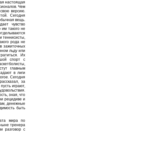
мая настоящая
сионалов. Чем
 свою версию.
той. Сегодня
 обычная вещь.
дает чувство
о им такого не
 отделываются
ни теннисисты,
акого рода не
 в зажиточных
нном льду или
ратиться. Их
ьшой спорт с
кетболисты,
стут главным
адают в лиги
огое. Сегодня
рассказал, за
пусть играют,
удовольствия.
ть, зная, что
ри рецидиве и
кам, денежные
одимость быть
ата мира по
 ныне тренера
и разговор с