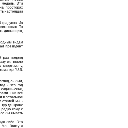
 медаль. Эти
на просторах
ять настоящий
9 градусов. Из
овек сошло. То
ть дистанцию,
водным видам
зал президент
й раз подряд
разу же после
у спортсмену,
команде "U.S.
згляд, он был,
год - это год
 сидишь себе,
ерами. Они всё
 и в остальное
х отелей мы -
у Тур де Франс
 редко езжу с
ыло бы бывать
гда-либо. Это
а Мон-Ванту я