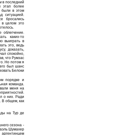
м в последний
и этап более
 были в этом
д ситуацией.
се бросались
и в целом это
отелось.
 облегчение.
ать каких-то
о выиграть в
ать это, ведь
су, доказать,
ачал спокойно,
ав, что Румзас
о. Но потом я
него был шанс
зовать Белоки
ом порядке и
льная команда.
ивали меня на
приятностей.
л о них. Ради
. В общем, как
еды на Тур де
него сезона -
хаэль Шумахер
м аргентинцем