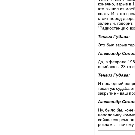
конечно, взрыв в 1
что вышел из моей
спать. И в это вре
стоит перед дверь
зеленый, говорит: 
"Радиостанцию взо
Тенгиз Гудава:
Это был взрыв тер
Александр Солов
Да, в феврале 1981
ошибаюсь, 23-го 
Тенгиз Гудава:
И последний вопро
такая уж судьба э
закрытие - ваш пр
Александр Солов
Ну, было бы, коне
наполовину коммер
сейчас современны
рекламы - почему 