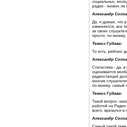
социальных, молод
радио - можно ли 
Александр Солов
Да, я думаю, что 
изменяется, все т
за своих слушател
просто, по-моему, 
Тенгиз Гудава:
То есть, рейтинг 
Александр Солов
Статистика - да, в
оценивается вообщ
радиостанция долж
многие слушатели
по-моему, самый л
Тенгиз Гудава:
Такой вопрос: как
работой на Радио
всего, врезался в
Александр Солов
Самый такой тяжел