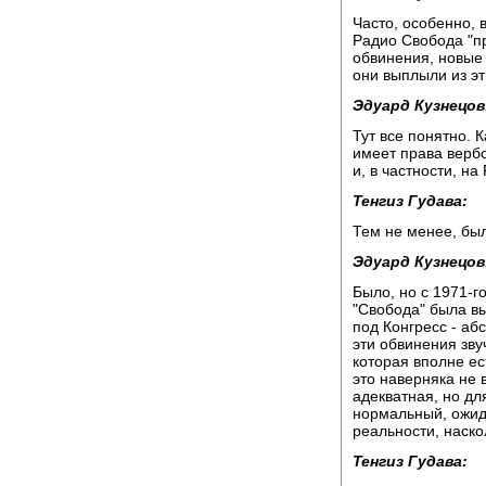
Часто, особенно, 
Радио Свобода "пр
обвинения, новые 
они выплыли из эт
Эдуард Кузнецов
Тут все понятно. 
имеет права вербо
и, в частности, н
Тенгиз Гудава:
Тем не менее, бы
Эдуард Кузнецов
Было, но с 1971-г
"Свобода" была вы
под Конгресс - аб
эти обвинения зву
которая вполне ес
это наверняка не 
адекватная, но дл
нормальный, ожид
реальности, наско
Тенгиз Гудава: