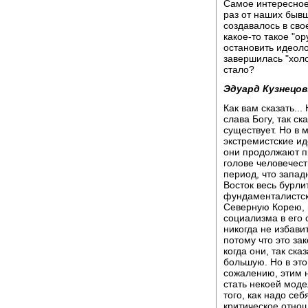
Самое интересное,
раз от наших бывш
создавалось в сво
какое-то такое "о
остановить идеоло
завершилась "холо
стало?
Эдуард Кузнецов
Как вам сказать...
слава Богу, так с
существует. Но в 
экстремистские ид
они продолжают пр
голове человечест
период, что запад
Восток весь бурлит
фундаменталистски
Северную Корею, 
социализма в его
никогда не избави
потому что это за
когда они, так ска
большую. Но в это
сожалению, этим н
стать некоей мод
того, как надо се
критическое отнош