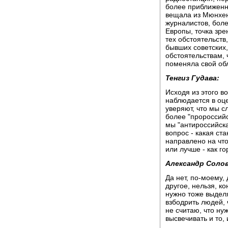
более приближенной
вещала из Мюнхен
журналистов, бол
Европы, точка зре
тех обстоятельств
бывших советских,
обстоятельствам, 
поменяла свой об
Тенгиз Гудава:
Исходя из этого в
наблюдается в оц
уверяют, что мы с
более "пророссийс
мы "антироссийска
вопрос - какая ст
направлено на что
или лучше - как г
Александр Солов
Да нет, по-моему,
другое, нельзя, к
нужно тоже выдел
взбодрить людей,
не считаю, что ну
высвечивать и то, 