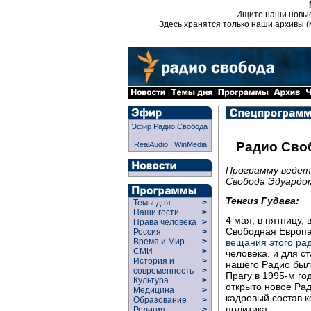
Ищите наши новы
Здесь хранятся только наши архивы (
Эфир Радио Свобода
|
Радио Сво
RealAudio
WinMedia
Программу ведет 
Свобода Эдуардо
Тенгиз Гудава:
Темы дня
>
Наши гости
>
4 мая, в пятницу,
Права человека
>
Свободная Европа
Россия
>
вещания этого ра
Время и Мир
>
СМИ
>
человека, и для 
История и
>
нашего Радио был
современность
>
Прагу в 1995-м го
Культура
>
открыто новое Рад
Медицина
>
кадровый состав к
Образование
>
политика:
Религия
>