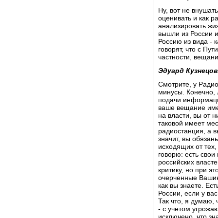
Ну, вот не внушать
оценивать и как ра
анализировать жиз
вышли из России и
Россию из вида - 
говорят, что с Пу
частности, вещан
Эдуард Кузнецов
Смотрите, у Радио
минусы. Конечно, л
подачи информации
ваше вещание име
на власти, вы от 
таковой имеет мес
радиостанция, а 
значит, вы обязан
исходящих от тех,
говорю: есть свои
российских власте
критику, но при э
очерченные Вашинг
как вы знаете. Ес
России, если у вас
Так что, я думаю,
- с учетом угрожа
исключено, что зн