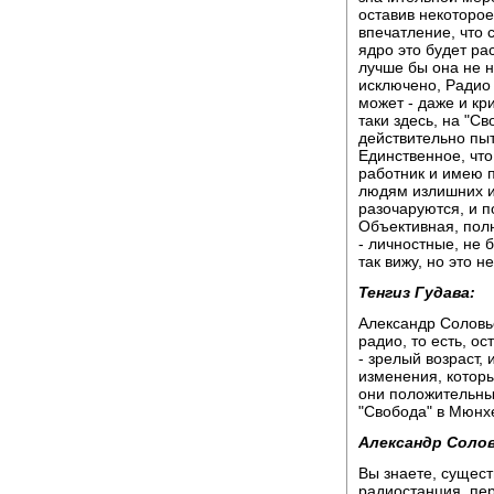
оставив некоторое
впечатление, что 
ядро это будет ра
лучше бы она не н
исключено, Радио
может - даже и кр
таки здесь, на "С
действительно пы
Единственное, что
работник и имею пр
людям излишних и
разочаруются, и п
Объективная, пол
- личностные, не б
так вижу, но это не
Тенгиз Гудава:
Александр Соловь
радио, то есть, ос
- зрелый возраст, 
изменения, котор
они положительные
"Свобода" в Мюнхе
Александр Солов
Вы знаете, сущест
радиостанция, пер