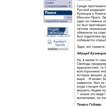
Спорт
>
Среди приглашенн
Спецпрограммы
>
Русской редакции
Кузнецов и Алекс
Мюнхен-Прага. Эд
один из главных г
подробный запрос
он был приговорен
летним тюремным 
обменяли на совет
был издателем кр
Поставьте ссылку на РС
собирается откры
Эдик, вот скажите
Эдуард Кузнецов
Ну, в каком-то см
Свобода придержи
журналистики, то 
всестороннюю инф
которую вещает, 
мире... И может б
наверное, был не 
когда станция был
внушать людям из
"- иначе это веде
всяческими, не о
Тенгиз Гудава: