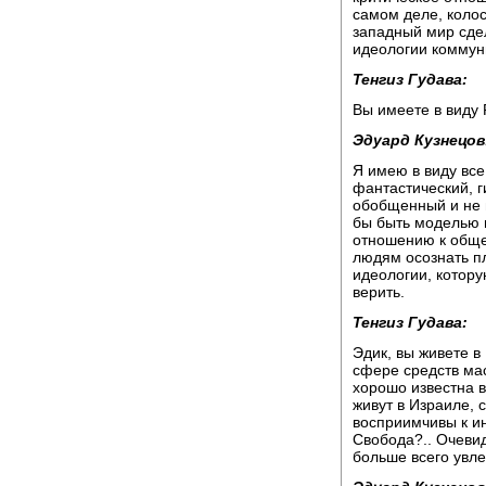
самом деле, колос
западный мир сде
идеологии коммун
Тенгиз Гудава:
Вы имеете в виду 
Эдуард Кузнецов
Я имею в виду все
фантастический, г
обобщенный и не 
бы быть моделью 
отношению к обще
людям осознать п
идеологии, котор
верить.
Тенгиз Гудава:
Эдик, вы живете в
сфере средств ма
хорошо известна в
живут в Израиле, 
восприимчивы к и
Свобода?.. Очевид
больше всего увле