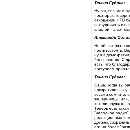
Тенгиз Гудава:
Ну вот, возьмем а
некоторые говорят
отношении НТВ бы
сотрудничать с вл
властей - а вот м
Александр Солов
Не обязательно со
противостоять. Ве
ну а в демократии
большинство. С др
есть, что благод
поступаем правиль
Тенгиз Гудава:
Саша, когда вы ра
прекратилось глуш
весьма сомнитель
же, единицы, или,
хотели слушать на
Теперь есть такая
"народное радио".
редакционные изм
должна сохранять 
его на более "раз