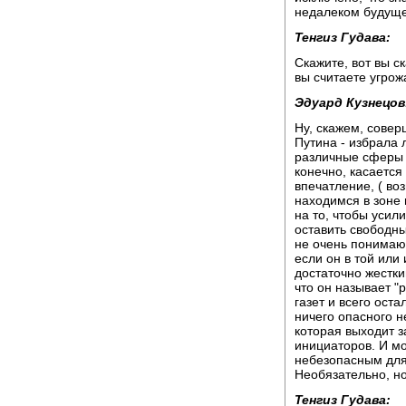
недалеком будуще
Тенгиз Гудава:
Скажите, вот вы с
вы считаете угр
Эдуард Кузнецов
Ну, скажем, совер
Путина - избрала
различные сферы ж
конечно, касаетс
впечатление, ( во
находимся в зоне 
на то, чтобы усил
оставить свободны
не очень понимаю
если он в той или
достаточно жестки
что он называет "
газет и всего оста
ничего опасного н
которая выходит 
инициаторов. И мо
небезопасным для 
Необязательно, но
Тенгиз Гудава: