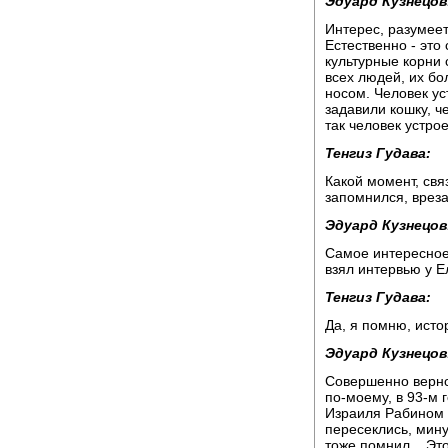
Эдуард Кузнецов
Интерес, разумеет
Естественно - это 
культурные корни 
всех людей, их бо
носом. Человек уст
задавили кошку, ч
так человек устрое
Тенгиз Гудава:
Какой момент, свя
запомнился, вреза
Эдуард Кузнецов
Самое интересное
взял интервью у Е
Тенгиз Гудава:
Да, я помню, исто
Эдуард Кузнецов
Совершенно верно,
по-моему, в 93-м 
Израиля Рабином в
пересеклись, мину
тоже помнил... Эт