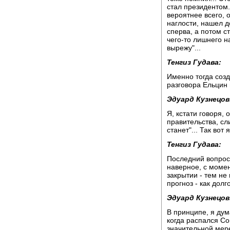
стал президентом.
вероятнее всего, 
наглости, нашел д
сперва, а потом с
чего-то лишнего на
вырежу"...
Тенгиз Гудава:
Именно тогда созд
разговора Ельцин 
Эдуард Кузнецов
Я, кстати говоря, 
правительства, сл
станет"... Так вот
Тенгиз Гудава:
Последний вопрос
наверное, с момен
закрытии - тем не
прогноз - как дол
Эдуард Кузнецов
В принципе, я ду
когда распался Со
значительной мер