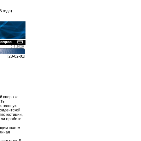
6 года)
6.8.2026
[28-02-01]
ой впервые
сть
дственную
езидентской
тво юстиции,
ли к работе
ующим шагом
ванная
лого года. В