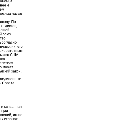
обом, а
енее 4
лем
месяца назад
оводу. По
кт-дисков,
ающей
й союз
тво
а согласно
нчиво, ничего
 приоритетным
льство США
ава
тавителя
то может
анский закон.
 Соединенные
к Совета
 и связанная
ации.
плений, им не
их странах