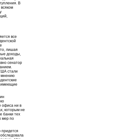
тупления. В
 всяком
у
ций,
яется все
дентской
е
что, лишая
ные доходы,
еальная
авно сенатор
анием.
 США стали
о мнению
ндентские
е имеющие
вин
око
 офиса ни в
х, которым не
е банки тех
х мер по
о придется
а обследовала