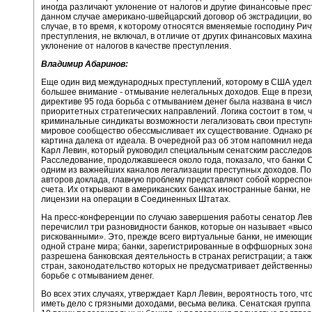
иногда различают уклонение от налогов и другие финансовые прес
данном случае американо-швейцарский договор об экстрадиции, во
случае, в то время, к которому относятся вменяемые господину Рич
преступления, не включал, в отличие от других финансовых махина
уклонение от налогов в качестве преступления.
Владимир Абаринов:
Еще один вид международных преступлений, которому в США удел
большее внимание - отмывание нелегальных доходов. Еще в прези
директиве 95 года борьба с отмыванием денег была названа в числ
приоритетных стратегических направлений. Логика состоит в том, 
криминальные синдикаты возможности легализовать свои преступ
мировое сообщество обессмысливает их существование. Однако р
картина далека от идеала. В очередной раз об этом напомнил нед
Карл Левин, который руководил специальным сенатским расследов
Расследование, продолжавшееся около года, показало, что банки
одним из важнейших каналов легализации преступных доходов. П
авторов доклада, главную проблему представляют собой корреспо
счета. Их открывают в американских банках иностранные банки, н
лицензии на операции в Соединенных Штатах.
На пресс-конференции по случаю завершения работы сенатор Ле
перечислил три разновидности банков, которые он называет «выс
рискованными». Это, прежде всего виртуальные банки, не имеющие
одной стране мира; банки, зарегистрированные в оффшорных зона
разрешена банковская деятельность в странах регистрации; а такж
стран, законодательство которых не предусматривает действенны
борьбе с отмыванием денег.
Во всех этих случаях, утверждает Карл Левин, вероятность того, чт
иметь дело с грязными доходами, весьма велика. Сенатская групп