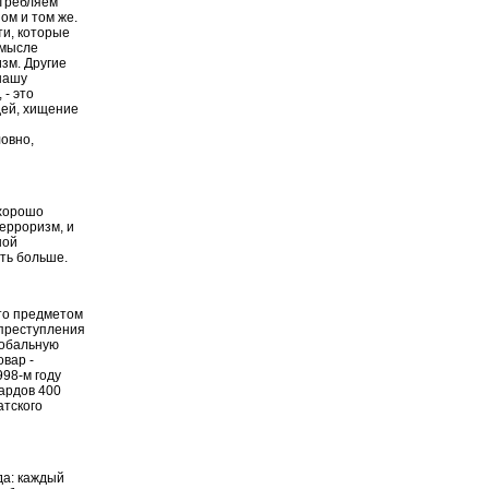
отребляем
ом и том же.
ти, которые
смысле
зм. Другие
нашу
 - это
дей, хищение
ловно,
 хорошо
ерроризм, и
ной
ать больше.
что предметом
 преступления
лобальную
овар -
98-м году
ардов 400
атского
да: каждый