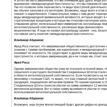
Я хотел бы быть уверенным, что мы понимаем друг друга, когда уп
выражение «международная преступность», что мы говорим об одн
Так что позволю себе перечислить те виды преступной деятельнос
мы обычно заносим в эту категорию. Возможно, чаще всего в этом 
говорят о наркобизнесе. Сомнительные лавры с ним делит террори
виды международной криминальной активности, которые входят в 
стратегическую концепцию и которые мы относим к категории угроз,
отмывание денег, нелегальный ввоз иммигрантов, контрабанда лю
интеллектуальной собственности, различные виды финансового
мошенничества. Я еще не назвал контрабанду оружия - она, безус
составная часть понятия «международная преступность».
Владимир Абаринов:
Фред Роса считает, что американская общественность достаточно
знакома с такими проблемами, как наркобизнес и международный т
понимает их опасность. Но существуют и другие виды международ
преступности, о которых американцам, да и не только им, стоит зн
Фред Роса:
Однако американское общество пока не осознало в полной мере, 
серьезного и растущего беспокойства Соединенных Штатов стали
в области интеллектуальной собственности. Если посмотреть на г
экономику с позиции США, то видно, что наш главный экспортный т
продукция, защищенная авторским правом. По нашим оценкам, в 19
Соединенные Штаты понесли убытки на сумму примерно 12 милли
миллионов долларов. Вот в такую сумму выливаются убытки от пир
использования интеллектуальной собственности.
Владимир Абаринов:
Возможно, еще более впечатляющей будет другая цифра из докла