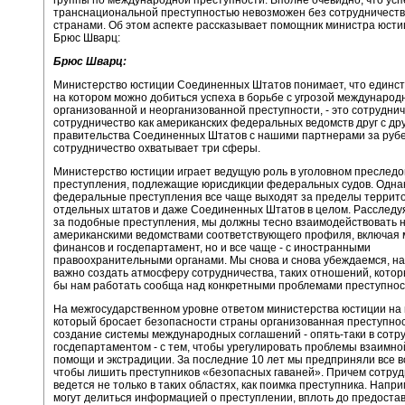
транснациональной преступностью невозможен без сотрудничеств
странами. Об этом аспекте рассказывает помощник министра юст
Брюс Шварц:
Брюс Шварц:
Министерство юстиции Соединенных Штатов понимает, что единст
на котором можно добиться успеха в борьбе с угрозой международ
организованной и неорганизованной преступности, - это сотруднич
сотрудничество как американских федеральных ведомств друг с дру
правительства Соединенных Штатов с нашими партнерами за руб
сотрудничество охватывает три сферы.
Министерство юстиции играет ведущую роль в уголовном преследо
преступления, подлежащие юрисдикции федеральных судов. Однак
федеральные преступления все чаще выходят за пределы террит
отдельных штатов и даже Соединенных Штатов в целом. Расследу
за подобные преступления, мы должны тесно взаимодействовать н
американскими ведомствами соответствующего профиля, включая 
финансов и госдепартамент, но и все чаще - с иностранными
правоохранительными органами. Мы снова и снова убеждаемся, на
важно создать атмосферу сотрудничества, таких отношений, кото
бы нам работать сообща над конкретными проблемами преступнос
На межгосударственном уровне ответом министерства юстиции на 
который бросает безопасности страны организованная преступнос
создание системы международных соглашений - опять-таки в сотру
госдепартаментом - с тем, чтобы урегулировать проблемы взаимно
помощи и экстрадиции. За последние 10 лет мы предприняли все 
чтобы лишить преступников «безопасных гаваней». Причем сотруд
ведется не только в таких областях, как поимка преступника. Напр
могут делиться информацией о преступлении, вплоть до предоста