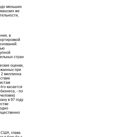
аздо меньших
иканских же
тельности,
ние, в
портировкой
снований.
лью
тупной
дельных стран
еские оценки,
ржанных при
 2 миллиона
йствие
тистам
 Что касается
бизнеса, - по
 человек)
ну в 97 году.
естве
годно
мущественно
 США, глава
х в борьбе с