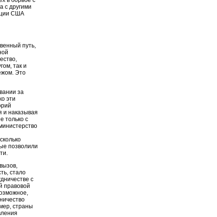
а с другими
иции США
венный путь,
ной
ество,
гом, так и
ежом. Это
вании за
о эти
орий
я и наказывая
е только с
министерство
сколько
рые позволили
ти.
вызов,
ть, стало
дничестве с
й правовой
возможное,
ничество
имер, страны
вления