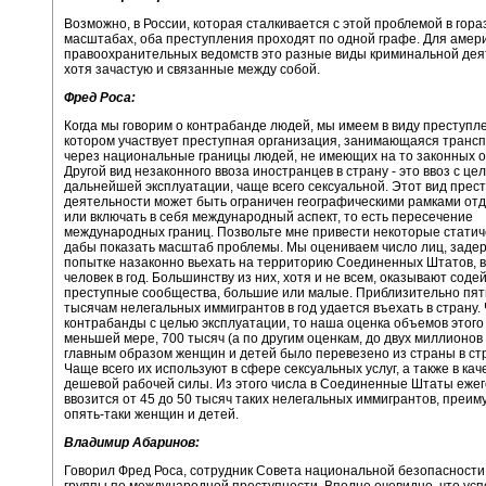
Возможно, в России, которая сталкивается с этой проблемой в гор
масштабах, оба преступления проходят по одной графе. Для амер
правоохранительных ведомств это разные виды криминальной дея
хотя зачастую и связанные между собой.
Фред Роса:
Когда мы говорим о контрабанде людей, мы имеем в виду преступле
котором участвует преступная организация, занимающаяся транс
через национальные границы людей, не имеющих на то законных о
Другой вид незаконного ввоза иностранцев в страну - это ввоз с це
дальнейшей эксплуатации, чаще всего сексуальной. Этот вид прес
деятельности может быть ограничен географическими рамками от
или включать в себя международный аспект, то есть пересечение
международных границ. Позвольте мне привести некоторые статич
дабы показать масштаб проблемы. Мы оцениваем число лиц, заде
попытке назаконно вьехать на территорию Соединенных Штатов, в
человек в год. Большинству из них, хотя и не всем, оказывают соде
преступные сообщества, большие или малые. Приблизительно пя
тысячам нелегальных иммигрантов в год удается въехать в страну.
контрабанды с целью эксплуатации, то наша оценка объемов этого 
меньшей мере, 700 тысяч (а по другим оценкам, до двух миллионов
главным образом женщин и детей было перевезено из страны в стра
Чаще всего их используют в сфере сексуальных услуг, а также в кач
дешевой рабочей силы. Из этого числа в Соединенные Штаты еже
ввозится от 45 до 50 тысяч таких нелегальных иммигрантов, преи
опять-таки женщин и детей.
Владимир Абаринов:
Говорил Фред Роса, сотрудник Совета национальной безопасности
группы по международной преступности. Вполне очевидно, что успе