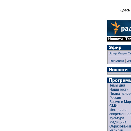
Здесь 
Эфир Радио С
|
RealAudio
Wi
Темы дня
Наши гости
Права чело
Россия
Время и Ми
СМИ
История и
современно
Культура
Медицина
Образован
Религия