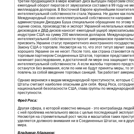
третий продающийся в мире компакт-диск выпущен пиратским спос
ежегодный оборот пиратов от звукозаписи составил в 99 году не м
миллиардов долларов. В Восточной Европе крупнейшим похитите
интеллектуальной собственности стала Украина. Не далее как пол
Международный союз интеллектуальной собственности направил
администрации Джорджа Буша специальное обращение по этому п
оценке союза, производство и экспорт Украиной нелегальных компа
дисководов и ДВД-дисков наносит ежегодный ущерб звукозаписыв
индустрии США на сумму 200 миллионов долларов. Международны
интеллектуальной собственности просит американское правительс
присвоить Украине статус приоритетного иностранного государств
Закону США о торговле. Несмотря на то, что этот титул звучит зама
хорошего Украине он не несет. После того, как страна становится
торговым партнером Соединенных Штатов, торговое представите
начинает расследование, в достаточной ли мере она защищает пр
интеллектуальной собственности. А если жалобы торгового предс
останутся без внимания, если по ним не будут приняты меры, то э
повлечь за собой введение торговых санкций. Так работает америк
Однако вернемся к видам международной преступности, которые
Штаты считают наиболее опасными для себя. Фред Роса, сотрудни
национальной безопасности США, глава группы по международной
преступности.
Фред Роса:
Другая сфера, о которой известно меньше - это контрабанда людей
с ней проблема нелегального ввоза с целью последующей эксплуат
Несмотря на стремительный рост числа и масштабов таких престу
уделяется должного внимания ни в Соединенных Штатах, ни в друг
мира.
Владимир Абаринов: