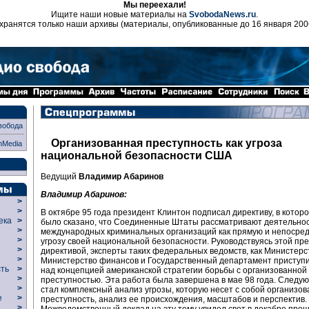
Мы переехали!
Ищите наши новые материалы на
SvobodaNews.ru
.
хранятся только наши архивы (материалы, опубликованные до 16 января 200
вобода
Организованная преступность как угроза
nMedia
национальной безопасности США
Ведущий
Владимир Абаринов
Владимир Абаринов:
>
>
В октябре 95 года президент Клинтон подписал директиву, в котор
века
>
было сказано, что Соединенные Штаты рассматривают деятельно
>
международных криминальных организаций как прямую и непосре
р
>
угрозу своей национальной безопасности. Руководствуясь этой пр
>
директивой, эксперты таких федеральных ведомств, как Министерс
>
Министерство финансов и Государственный департамент приступи
сть
>
над концепцией американской стратегии борьбы с организованной
>
преступностью. Эта работа была завершена в мае 98 года. След
>
стал комплексный анализ угрозы, которую несет с собой организо
ие
>
преступность, анализ ее происхождения, масштабов и перспектив.
>
Межведомственный доклад на эту тему увидел свет в декабре прош