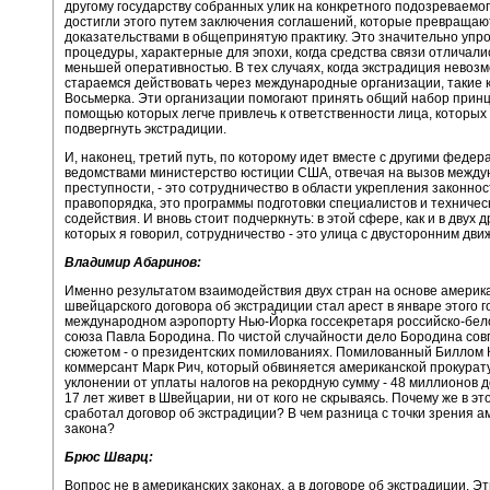
другому государству собранных улик на конкретного подозреваемо
достигли этого путем заключения соглашений, которые превращаю
доказательствами в общепринятую практику. Это значительно упр
процедуры, характерные для эпохи, когда средства связи отличали
меньшей оперативностью. В тех случаях, когда экстрадиция невоз
стараемся действовать через международные организации, такие 
Восьмерка. Эти организации помогают принять общий набор принц
помощью которых легче привлечь к ответственности лица, которых
подвергнуть экстрадиции.
И, наконец, третий путь, по которому идет вместе с другими феде
ведомствами министерство юстиции США, отвечая на вызов межд
преступности, - это сотрудничество в области укрепления законнос
правопорядка, это программы подготовки специалистов и техничес
содействия. И вновь стоит подчеркнуть: в этой сфере, как и в двух др
которых я говорил, сотрудничество - это улица с двусторонним дви
Владимир Абаринов:
Именно результатом взаимодействия двух стран на основе америк
швейцарского договора об экстрадиции стал арест в январе этого г
международном аэропорту Нью-Йорка госсекретаря российско-бел
союза Павла Бородина. По чистой случайности дело Бородина сов
сюжетом - о президентских помилованиях. Помилованный Биллом
коммерсант Марк Рич, который обвиняется американской прокурат
уклонении от уплаты налогов на рекордную сумму - 48 миллионов д
17 лет живет в Швейцарии, ни от кого не скрываясь. Почему же в эт
сработал договор об экстрадиции? В чем разница с точки зрения а
закона?
Брюс Шварц:
Вопрос не в американских законах, а в договоре об экстрадиции. Э