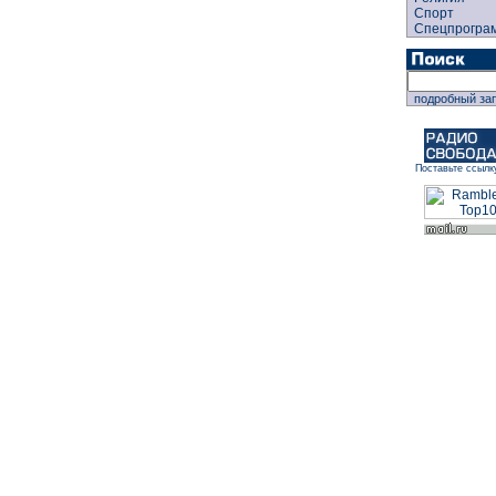
Спорт
Спецпрогра
подробный за
Поставьте ссылк