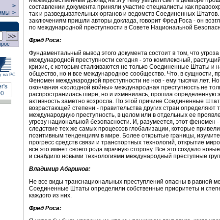
>
составлении документа приняли участие специалисты как правоох
ммы
>
так и разведывательных органов и ведомств Соединенных Штатов. О
заключениям пришли авторы доклада, говорит Фред Роса - он возгл
по международной преступности в Совете Национальной Безопас
Фред Роса:
прос
Фундаментальный вывод этого документа состоит в том, что угроза
международной преступности сегодня - это комплексный, растущи
кризис, с которым сталкиваются не только Соединенные Штаты и 
общество, но и все международное сообщество. Что, в сущности, 
у на РС
Феномен международной преступности не нов - ему тысячи лет. Но
окончания «холодной войны» международная преступность не тол
распространилась шире, но и изменилась, прошла определенную 
активность заметно возросла. По этой причине Соединенные Штаты
возрастающей степени - правительства других стран определяют 
международную преступность, в целом или в отдельных ее проявле
угрозу национальной безопасности. И, разумеется, этот феномен -
следствие тех же самых процессов глобализации, которые привели
позитивным тенденциям в мире. Более открытые границы, изумит
прогресс средств связи и транспортных технологий, открытие миро
все это имеет своего рода мрачную сторону. Все это создало новы
и снабдило новыми технологиями международный преступные гру
Владимир Абаринов:
Не все виды транснациональных преступлений опасны в равной ме
Соединенные Штаты определили собственные приоритеты и степ
каждого из них.
Фред Роса: