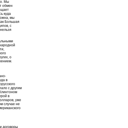
го. Мы
т обмен
ощает
сь куда
можна, мы
как Большая
ипов, с
 нельзя
ральными
ународной
ти,
кого
угих, о
жением.
ано-
ода в
орусского
пало с другим
 Клинтоном
урой в
олларов, уже
ом случае не
мериканского
ти договоры