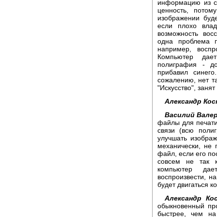
информацию из с
ценность, потом
изображении буде
если плохо влад
возможность вос
одна проблема п
например, восп
Компьютер дает
полиграфия - до
прибавил синего
сожалению, нет та
"Искусство", занят
Александр Ко
Василий Вале
файлы для печати
связи (всю поли
улучшать изображ
механически, не 
файл, если его по
совсем не так к
компьютер дае
воспроизвести, на
будет двигаться к
Александр Ко
обыкновенный про
быстрее, чем на