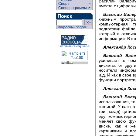
Василий Валери
Спорт
>
вместе с цифровы
Спецпрограммы
>
Василий Вале
книжным простра
компьютерная т
подробный запрос
подготовки файлов
который и отлича
информации. В эт
Александр Ко
Поставьте ссылку на РС
Василий Вале
усиливает то, чем
дискеты, от дру
носители информа
и.д. И как в свое
функции портрети
Александр Ко
Василий Вале
использования, то
с книгой. У вас н
три назад) цитир
эру компьютерно
меняет свою фун
диске, как и же
картинками и пр
чистого искусства