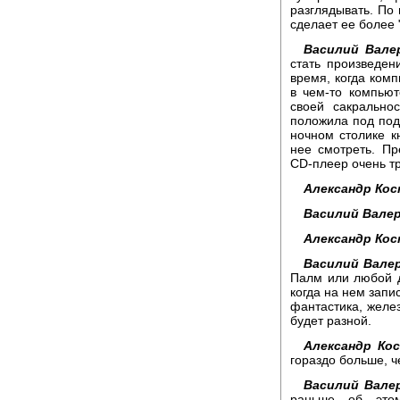
разглядывать. По 
сделает ее более 
Василий Вале
стать произведен
время, когда комп
в чем-то компьют
своей сакрально
положила под под
ночном столике к
нее смотреть. Пр
CD-плеер очень т
Александр Ко
Василий Вале
Александр Ко
Василий Вале
Палм или любой д
когда на нем запис
фантастика, желез
будет разной.
Александр Ко
гораздо больше, 
Василий Вале
раньше об это