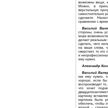
возможны вещи, 
Можно, в принц
верстальную прог
самостоятельно ра
сделаете. Наско
сравнению с врем
Василий Вале
стороны, очень ус
море возможносте
делает реальным 
сделать, чего нел
на ваши слова, ч
сверстает, то это
и непрофессиональ
ему нужно.
Александр Ко
Василий Вале
как ему нужно, 
хорошо, если бы
воспроизводит то,
что хочет подче
двадцатисантимет
картинку вставля
картинка была р
обеспечь, чтобы э
второй - структу