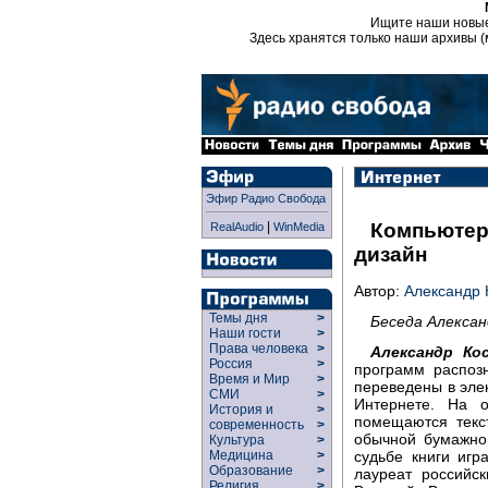
Ищите наши новы
Здесь хранятся только наши архивы (
Эфир Радио Свобода
|
Компьютер
RealAudio
WinMedia
дизайн
Автор:
Александр 
Темы дня
>
Беседа Алексан
Наши гости
>
Права человека
>
Александр Ко
Россия
>
программ распоз
Время и Мир
>
переведены в эле
СМИ
>
Интернете. На 
История и
>
помещаются текс
современность
>
обычной бумажной
Культура
>
судьбе книги игр
Медицина
>
Образование
>
лауреат российс
Религия
>