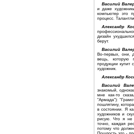
Василий Вале
и даже художник
компьютер это п
процесс. Талантл
Александр Ко
профессионально
дизайн ухудшилс
берут.
Василий Вале
Во-первых, они, 
вещь, которую 
продукции купит 
художник.
Александр Ко
Василий Вале
знакомый, однока
мне как-то сказ
"Армада"): "Грамо
пошлятину, котора
в состоянии. Я ка
художников и ску
рисую. Что я не
точно, каждая ре
потому что должн
Пошлость это - п