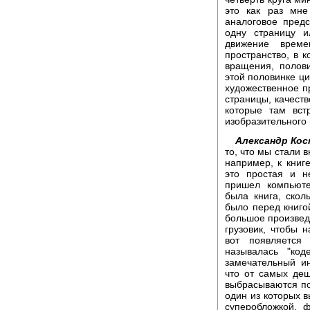
это как раз мне
аналоговое предс
одну страницу 
движение врем
пространство, в 
вращения, полови
этой половинке ци
художественное п
страницы, качест
которые там вст
изобразительного 
Александр Ко
то, что мы стали
например, к книге
это простая и н
пришел компьюте
была книга, скол
было перед книгой
большое произведе
грузовик, чтобы 
вот появляется 
называлась "код
замечательный и
что от самых де
выбрасываются по
один из которых в
суперобложкой, ф