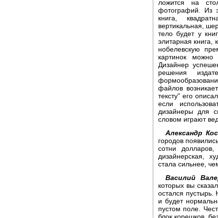
ложится на сто
фотографий. Из 
книга, квадрат
вертикальная, шер
тело будет у кни
элитарная книга,
нобелевскую пре
картинок можно 
Дизайнер успешен
решения издате
формообразовани
файлов возникае
тексту" его описа
если использов
дизайнеры для св
словом играют ве
Александр Ко
городов появились
сотни долларов,
дизайнерская, х
стала сильнее, че
Василий Вале
которых вы сказал
остался пустырь. 
и будет нормальн
пустом поле. Чес
блок корешков, без