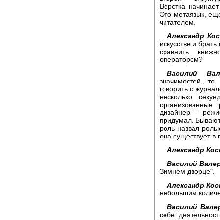
Верстка начинает
Это метаязык, еще
читателем.
Александр Ко
искусстве и брать
сравнить книжн
оператором?
Василий Вал
значимостей, то
говорить о журнале
несколько секу
организованные 
дизайнер - режи
придумал. Бывают 
роль назвал ролью
она существует в 
Александр Ко
Василий Вале
Зимнем дворце".
Александр Ко
небольшим количе
Василий Вале
себе деятельнос