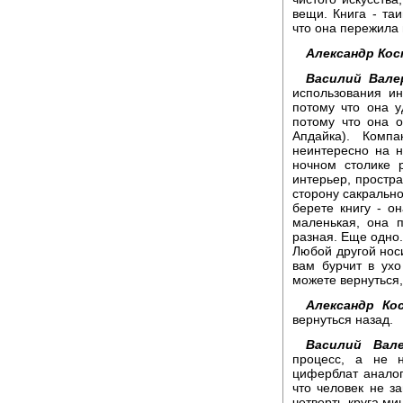
вещи. Книга - та
что она пережила 
Александр Ко
Василий Вале
использования и
потому что она 
потому что она о
Апдайка). Комп
неинтересно на н
ночном столике 
интерьер, простра
сторону сакрально
берете книгу - о
маленькая, она 
разная. Еще одно.
Любой другой носи
вам бурчит в ухо
можете вернуться,
Александр Ко
вернуться назад.
Василий Вале
процесс, а не н
циферблат аналог
что человек не з
четверть круга ми