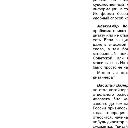
художественный 
информации, в т
Их форма безра
удобный способ х
Александр Ко
проблема поиска 
цитату или не отм
есть. Если вы ци
даже в знакомой
слово, а тем бо
мгновенный пои
Советской, или
машины весь Инте
было просто не на
Можно ли сказ
дизайнера?
Василий Вале
не стал дизайнер
отдельного разг
человека. Что к
задолго до компь
России привилось
когда генерация
относится, начин
нибудь директор в
сухомятка, "диза