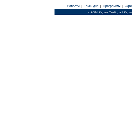
Новости
Темы дня
Программы
Эфи
|
|
|
c 2004 Радио Свобода / Ради