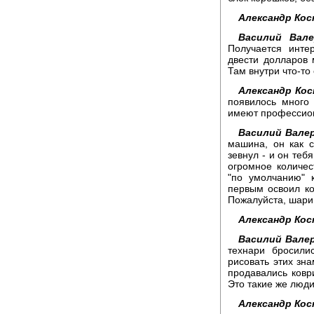
Александр Ко
Василий Вале
Получается инте
двести долларов 
Там внутри что-то 
Александр Ко
появилось много
имеют профессион
Василий Вале
машина, он как с
зевнул - и он теб
огромное количес
"по умолчанию" к
первым освоил ко
Пожалуйста, шари
Александр Ко
Василий Вале
технари бросили
рисовать этих зна
продавались ковр
Это такие же люди
Александр Ко