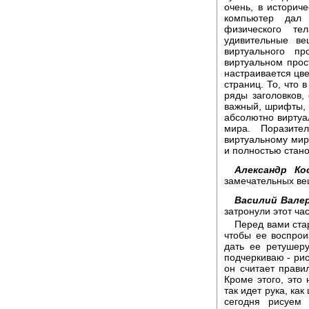
очень, в историч
компьютер дал 
физического те
удивительные ве
виртуального пр
виртуальном прост
настраивается цве
страниц. То, что
ряды заголовков,
важный, шрифты, 
абсолютно виртуал
мира. Поразите
виртуальному миру
и полностью стан
Александр Ко
замечательных ве
Василий Вале
затронули этот ча
Перед вами ста
чтобы ее воспро
дать ее ретушеру
подчеркиваю - рис
он считает прави
Кроме этого, это 
так идет рука, ка
сегодня рисуем 