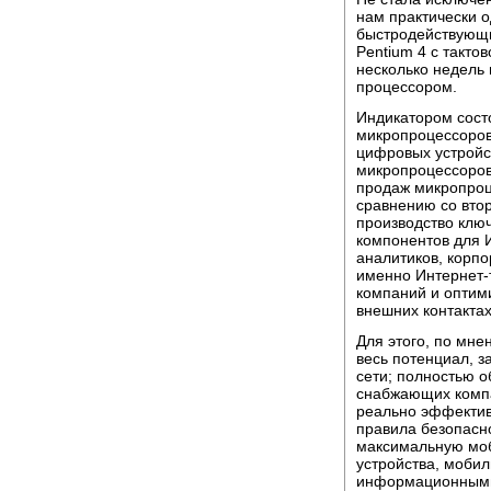
нам практически 
быстродействующи
Pentium 4 с тактов
несколько недель 
процессором.
Индикатором сост
микропроцессоров,
цифровых устройс
микропроцессоров 
продаж микропроце
сравнению со втор
производство клю
компонентов для 
аналитиков, корпо
именно Интернет-
компаний и оптими
внешних контактах
Для этого, по мне
весь потенциал, 
сети; полностью 
снабжающих компа
реально эффектив
правила безопасно
максимальную моб
устройства, моби
информационными