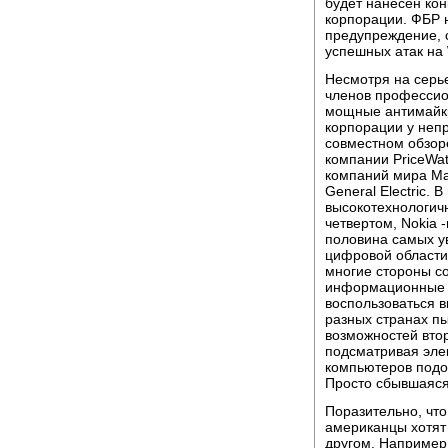
будет нанесен ко
корпорации. ФБР 
предупреждение, 
успешных атак на
Несмотря на серье
членов профессио
мощные антимайкр
корпорации у неп
совместном обзоре
компании PriceWa
компаний мира Ма
General Electric.
высокотехнологичн
четвертом, Nokia 
половина самых у
цифровой области
многие стороны с
информационные т
воспользоваться 
разных странах п
возможностей вто
подсматривая эле
компьютеров подо
Просто сбывшаяся
Поразительно, что
американцы хотят
другом. Например,