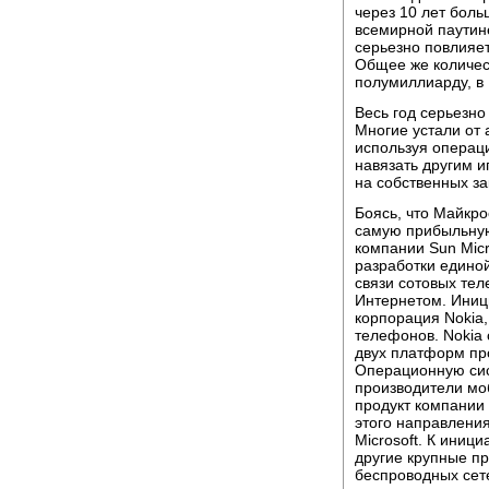
через 10 лет боль
всемирной паутин
серьезно повлияе
Общее же количес
полумиллиарду, в 
Весь год серьезно
Многие устали от 
используя операц
навязать другим и
на собственных за
Боясь, что Майкро
самую прибыльную
компании Sun Micr
разработки едино
связи сотовых тел
Интернетом. Иниц
корпорация Nokia
телефонов. Nokia 
двух платформ пр
Операционную сис
производители мо
продукт компании 
этого направлени
Microsoft. К иниц
другие крупные п
беспроводных сет