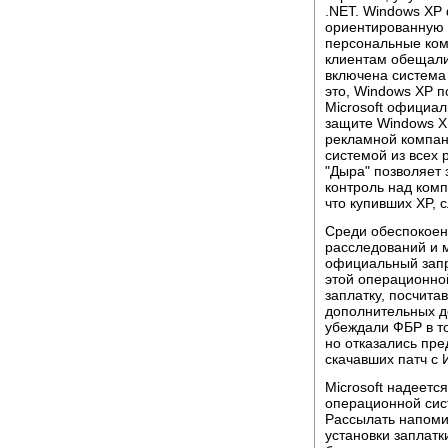
.NET. Windows XP
ориентированную 
персональные ком
клиентам обещали
включена система
это, Windows XP п
Microsoft официал
защите Windows XP
рекламной компан
системой из всех
"Дыра" позволяет
контроль над ком
что купивших XP, 
Среди обеспокоен
расследований и 
официальный запр
этой операционной
заплатку, посчита
дополнительных до
убеждали ФБР в то
но отказались пре
скачавших патч с 
Microsoft надеетс
операционной сис
Рассылать напоми
установки заплатк