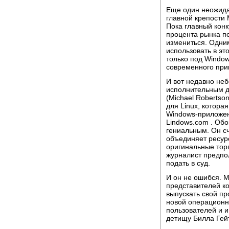
Еще один неожида
главной крепости
Пока главный конк
процента рынка п
измениться. Одним
использовать в э
только под Window
современного при
И вот недавно не
исполнительным 
(Michael Roberts
для Linux, котора
Windows-приложен
Lindows.com . Обо
гениальным. Он сч
объединяет ресурс
оригинальные торг
журналист предпол
подать в суд.
И он не ошибся. М
представителей ко
выпускать свой пр
новой операционн
пользователей и 
детищу Билла Гей