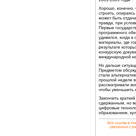
Хорошо, конечно, 
строить, опираясь
может быть отдача
правда, при услов
Первые государст
программного обе
удивился, когда 
материалы, где го
результате которы
конкурсную докум
международной ко
Но дальше ситуаци
Предметом обсужд
стали альтернатив
прошлой неделе в
рассматривали воп
чтобы уменьшить 
Закончить краткий
сдержанным, но вс
цифровые техноло
образованием, кул
Все ссылки в те
связанных с ра