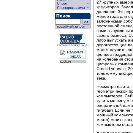
27 крупных америк
Спорт
>
кредиторов. Задо
Спецпрограммы
>
долларов. Эксперт
менее года для о
заложниками собс
постоянной смене
подробный запрос
сами вынуждены в
своего бизнеса. С
либо выпускать ак
дорогостоящее пе
Поставьте ссылку на РС
может служить еще
фондов традицион
на колебания стои
цифровых компани
Credit Lyonnais, 
телекоммуникацио
века.
Несмотря на это, 
геометрической п
компьютеров. Сей
купить машину с т
оперативной памят
гигабайт. Если не
мощный компьютер
мечта) стоит окол
компьютеры остав
Не стала исключе