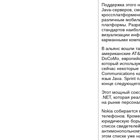
Поддержка этого 
Java-серверов, с
кроссплатформенн
различным мобиль
платформы. Разра
стандартов наибо
визуализации ин
карманными компь
В альянс вошли т
американские AT&T
DoCoMo, европейс
который использу
сейчас некоторые 
Communications 
язык Java. Sprint
конце следующего
Этот мощный сою
.NET, которая реа
на рынке персона
Nokia собирается
телефонов. Кроме 
юридическую борьб
список свидетеле
антимонопольному 
этом списке уже н