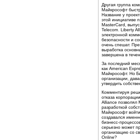
Другая группа ком
Майкрософт быстр
Название у проекта
этой инициативе 
MasterCard, выпус
Telecom. Liberty 
электронной комм
безопасности и с
очень спешат. Пре
выработка основн
завершена в тече
За последний месяц
как American Expr
Майкрософт. Но Би
организации, дава
утвердить собстве
Комментируя решен
отказа корпорации 
Alliance позволял 
разработкой собс
Майкрософт войти 
создавался именно
бизнесс-процессо
серьезно может пр
организацию со с
Online?