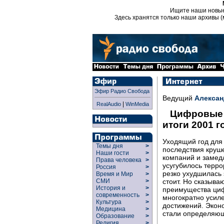
Ищите наши новы
Здесь хранятся только наши архивы (
Эфир Радио Свобода
Ведущий
Алексан
|
RealAudio
WinMedia
Цифровые 
итоги 2001 г
Уходящий год для
Темы дня
>
последствия круше
Наши гости
>
компаний и замед
Права человека
>
усугубилось терро
Россия
>
резко ухудшилась 
Время и Мир
>
стоит. Но сказыв
СМИ
>
История и
>
преимущества цифр
современность
>
многократно усил
Культура
>
достижений. Экон
Медицина
>
стали определяющ
Образование
>
Религия
>