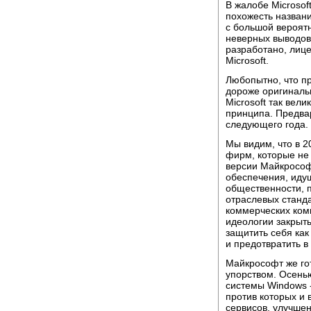
В жалобе Microsof
похожесть названи
с большой вероятн
неверных выводов
разработано, лиц
Microsoft.
Любопытно, что пр
дороже оригинальн
Microsoft так вел
принципа. Предва
следующего года.
Мы видим, что в 2
фирм, которые не
версии Майкрософ
обеспечения, иду
общественности, 
отраслевых станд
коммерческих комп
идеологии закрыт
защитить себя как
и предотвратить в
Майкрософт же го
упорством. Осень
системы Windows -
против которых и
сервисов, улучшен