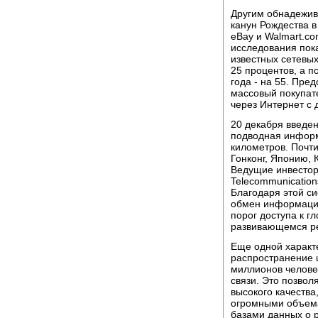
Другим обнадежив
канун Рождества в
eBay и Walmart.c
исследования пока
известных сетевых
25 процентов, а п
года - на 55. Пре
массовый покупат
через Интернет с 
20 декабря введе
подводная информ
километров. Почти
Гонконг, Японию,
Ведущие инвесторы
Telecommunicatio
Благодаря этой с
обмен информацие
порог доступа к 
развивающемся ре
Еще одной характ
распространение 
миллионов челове
связи. Это позвол
высокого качеств
огромными объем
базами данных о р