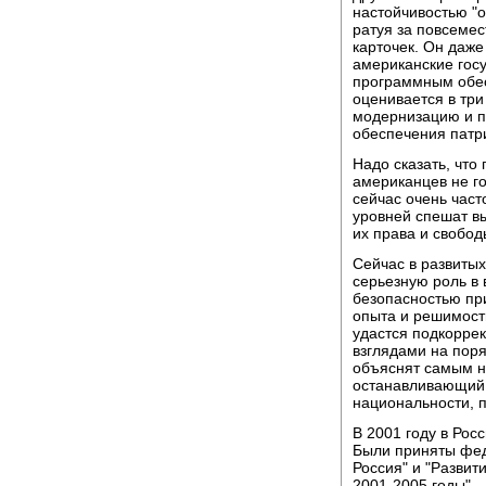
настойчивостью "о
ратуя за повсеме
карточек. Он даже
американские гос
программным обес
оценивается в тр
модернизацию и п
обеспечения патр
Надо сказать, чт
американцев не го
сейчас очень част
уровней спешат в
их права и свобод
Сейчас в развитых 
серьезную роль в
безопасностью пр
опыта и решимости
удастся подкоррек
взглядами на пор
объяснят самым н
останавливающий 
национальности, п
В 2001 году в Рос
Были приняты фе
Россия" и "Разви
2001-2005 годы".