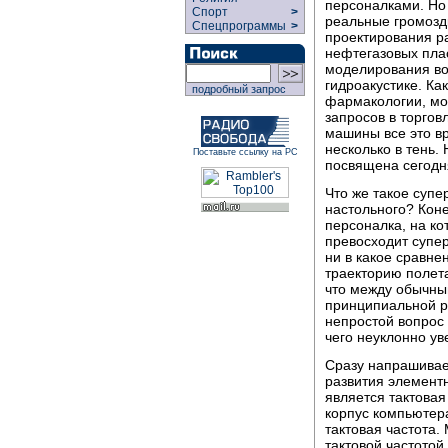
персоналками. Но 
Спорт
>
реальные громозд
Спецпрограммы
>
проектирования ра
нефтегазовых плас
моделирования во
гидроакустике. Ка
подробный запрос
фармакологии, мо
запросов в торго
машины все это в
несколько в тень.
Поставьте ссылку на РС
посвящена сегодн
Что же такое супе
настольного? Коне
персоналка, на ко
превосходит супе
ни в какое сравне
траекторию полета
что между обычны
принципиальной ра
непростой вопрос 
чего неуклонно у
Сразу напрашивает
развития элемент
является тактовая
корпус компьютера
тактовая частота
тактовой частотой