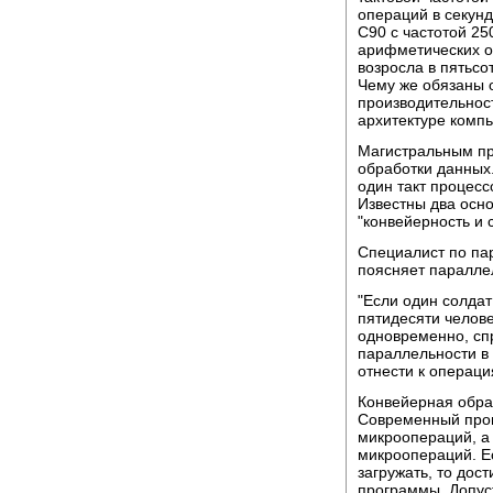
операций в секун
C90 с частотой 25
арифметических о
возросла в пятьсо
Чему же обязаны 
производительнос
архитектуре комп
Магистральным пр
обработки данных.
один такт процес
Известны два осн
"конвейерность и 
Специалист по п
поясняет паралле
"Если один солдат 
пятидесяти челове
одновременно, спр
параллельности в 
отнести к операц
Конвейерная обра
Современный проц
микроопераций, а 
микроопераций. Е
загружать, то дос
программы. Допус