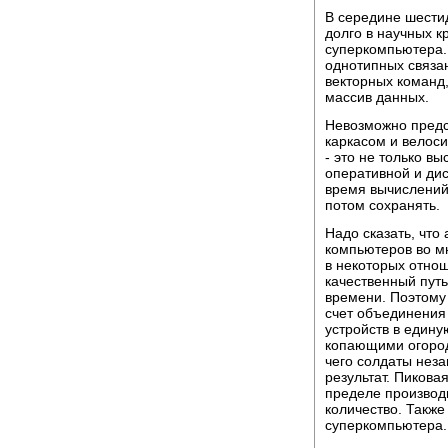
В середине шести
долго в научных к
суперкомпьютера. 
однотипных связа
векторных команд
массив данных.
Невозможно предс
каркасом и велос
- это не только в
оперативной и дис
время вычислений
потом сохранять.
Надо сказать, чт
компьютеров во мн
в некоторых отнош
качественный пут
времени. Поэтому
счет объединения
устройств в едину
копающими огород
чего солдаты неза
результат. Пикова
пределе производ
количество. Также
суперкомпьютера.