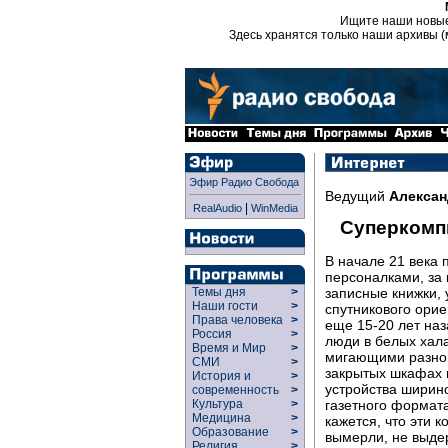
Ищите наши новы
Здесь хранятся только наши архивы (
Эфир Радио Свобода
Ведущий
Алексан
|
RealAudio
WinMedia
Суперком
В начале 21 века
персоналками, за 
записные книжки,
Темы дня
>
Наши гости
>
спутникового орие
Права человека
>
еще 15-20 лет на
Россия
>
люди в белых хала
Время и Мир
>
мигающими разноц
СМИ
>
закрытых шкафах 
История и
>
устройства ширино
современность
>
газетного формата
Культура
>
Медицина
>
кажется, что эти 
Образование
>
вымерли, не выде
Религия
>