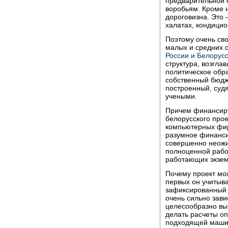
предварительной о
воробьям. Кроме 
дороговизна. Это 
халатах, кондици
Поэтому очень св
малых и средних 
России и Белорус
структура, возгл
политическое обра
собственный бюдж
построенный, судя
учеными.
Причем финансиру
белорусского прое
компьютерных фирм
разумное финанси
совершенно неожи
полноценной рабо
работающих экзем
Почему проект мо
первых он учитыв
зафиксированный в
очень сильно зави
целесообразно вы
делать расчеты о
подходящей машин