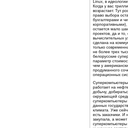
Linux, в идеологи
Когда у вас трилл
возрастает. Тут р
право выбора ост
бухгалтерами и ч
корпоративными),
остается мало шан
проектов, да и то,
вычислительных у
сделана на комму
только современна
не более трех тыс
белорусские супе
параметр стоимос
чем у американски
продуманного соч
операционных сис
Суперкомпьютеры 
работает на нефт
добычу, добиратьс
окружающей среды,
суперкомпьютеры 
данных государств
климата. Уже сей
есть заказчики. И 
закупала, а может
суперкомпьютеры 