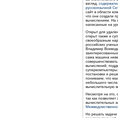
взгляд,
содержате
русскоязычной Се
сайт в области ко
что они создали 
вычислениям. На 
написанные на ур
Открыт для удален
открыт также и су
своеобразным на
российских ученых
Владимир Воеводи
заинтересованных 
сама машина неве
совершенствовать
вычислений, подд
суперкомпьютеры.
постановки и реш
понимаем, что ма
небольшого числа
вычислительную м
Несмотря на это,
так как позволяет
вычислительных за
Межведомственно
Но решать задачи