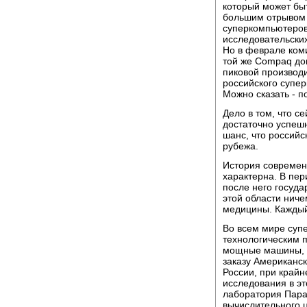
который может быт
большим отрывом 
суперкомпьютеров 
исследовательски
Но в феврале ком
той же Compaq до
пиковой производ
российского супе
Можно сказать - по
Дело в том, что с
достаточно успешн
шанс, что российс
рубежа.
История современ
характерна. В пе
после него госуда
этой области ниче
медицины. Каждый 
Во всем мире суп
технологическим п
мощные машины, о
заказу Американс
России, при край
исследования в э
лаборатория Пар
вычислительного 