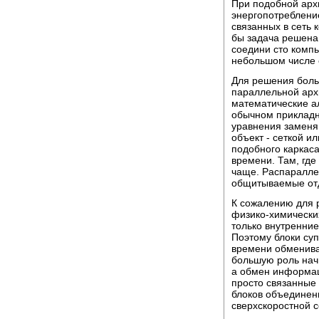
При подобной арх
энергопотреблени
связанных в сеть 
бы задача решена:
соедини сто компь
небольшом числе 
Для решения боль
параллельной арх
математические а
обычном приклад
уравнения заменя
объект - сеткой и
подобного каркас
времени. Там, где
чаще. Распараллел
общитываемые от
К сожалению для р
физико-химически
только внутренние
Поэтому блоки су
времени обменива
большую роль начи
а обмен информац
просто связанные
блоков объединенн
сверхскоростной с