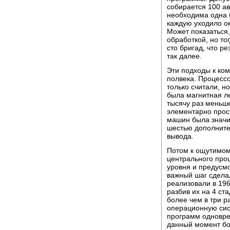
собирается 100 а
необходима одна б
каждую уходило ок
Может показаться,
обработкой, но т
сто бригад, что р
так далее.
Эти подходы к ко
полвека. Процесс
только считали, н
была магнитная ле
тысячу раз меньше
элементарно прос
машин была значи
шестью дополнит
вывода.
Потом к ощутимом
центрального проц
уровня и предус
важный шаг сдела
реализовали в 19
разбив их на 4 ст
более чем в три 
операционную сис
программ одноврем
данный момент бо