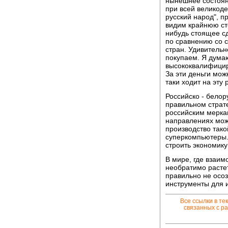
нынешнее состоян
при всей великоде
русский народ", п
видим крайнюю сте
нибудь стоящее сд
по сравнению со 
стран. Удивительн
покупаем. Я думаю
высококвалифицир
За эти деньги мож
таки ходит на эту 
Российско - белор
правильном страт
российским мерка
направлениях мож
производство тако
суперкомпьютеры. 
строить экономику
В мире, где взаим
необратимо растет
правильно не осоз
инструменты для 
Все ссылки в те
связанных с ра