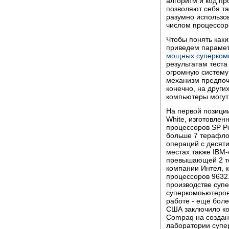
алгоритм и код пр
позволяют себя та
разумно использо
числом процессор
Чтобы понять как
приведем парамет
мощных суперком
результатам теста
огромную систему
механизм предпоч
конечно, на други
компьютеры могут
На первой позици
White, изготовлен
процессоров SP Po
больше 7 терафло
операций с десяти
местах также IBM
превышающей 2 те
компании Интел, к
процессоров 9632
производстве суп
суперкомпьютеров
работе - еще боле
США заключило ко
Compaq на создан
лаборатории супе