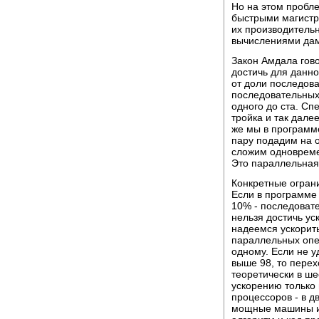
Но на этом пробле
быстрыми магистра
их производитель
вычислениями дам
Закон Амдала гово
достичь для данн
от доли последов
последовательных
одного до ста. Сп
тройка и так дале
же мы в программ
пару подадим на 
сложим одновремен
Это параллельная
Конкретные ограни
Если в программе
10% - последоват
нельзя достичь ус
надеемся ускорить
параллельных опе
одному. Если не 
выше 98, то перех
теоретически в ше
ускорению только 
процессоров - в д
мощные машины им