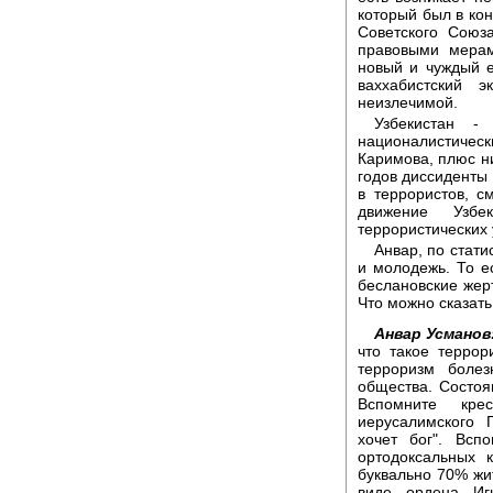
который был в кон
Советского Союз
правовыми мерам
новый и чуждый е
ваххабистский 
неизлечимой.
Узбекистан 
националистически
Каримова, плюс ни
годов диссидент
в террористов, с
движение Узбе
террористических 
Анвар, по стати
и молодежь. То е
беслановские жер
Что можно сказать
Анвар Усманов
что такое террор
терроризм боле
общества. Состоя
Вспомните кре
иерусалимского 
хочет бог". Всп
ортодоксальных 
буквально 70% жи
виде ордена Игн