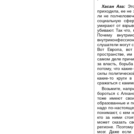
Хасан Ага:
Это
приходила, ее не з
ли не полчеловеч
социальную сфер
умирают от взрыв
убивают. Так что,
Почему внутриис
внутриконфессио
слушатели могут с
Вот Европа, вот
пространстве, им
самом деле причи
за власть, борьба
потому, что какие
силы политической
какие-то круги 
сражаться с каким
Возьмите, напр
бороться с Алхан
тоже имеют свои
образованные и п
надо по-настояще
понимают, с кем н
кто за ними стоя
может сказать с
регионе. Поэтом
мозг. Даже если