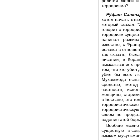
религия любви и
терроризма?
Руфат Сатта
хотел начать отв
который сказал: 
говорит о террори
терроризм существ
начинал развива
известно, с Фран
ислама в отношен
так сказать, был
писании, в Кора
высказываниях пр
том, что кто убил 
убил бы всех лю
Мухаммеда ясным
средство, мето
частности, испо
женщины, старики,
в Беслане, это т
террористиче
террористическу
своем не предст
ведения этой бор
Вообще можно 
существуют в сов
языком мусульманс