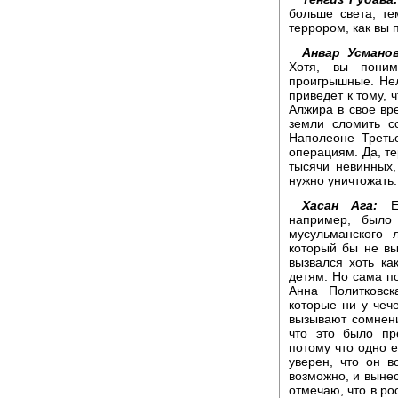
больше света, т
террором, как вы 
Анвар Усманов
Хотя, вы поним
проигрышные. Нел
приведет к тому, 
Алжира в свое вр
земли сломить с
Наполеоне Третье
операциям. Да, те
тысячи невинных,
нужно уничтожать.
Хасан Ага:
Ес
например, было
мусульманского 
который бы не вы
вызвался хоть ка
детям. Но сама по
Анна Политковск
которые ни у чеч
вызывают сомнени
что это было пр
потому что одно е
уверен, что он 
возможно, и вынес
отмечаю, что в ро