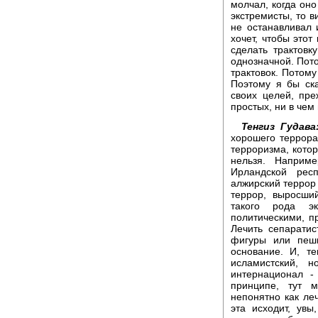
молчал, когда оно
экстремисты, то в
не останавливал 
хочет, чтобы этот
сделать трактовк
однозначной. Пот
трактовок. Потому 
Поэтому я бы ска
своих целей, пре
простых, ни в чем
Тенгиз Гудава
хорошего террора
терроризма, котор
нельзя. Наприме
Ирландской рес
алжирский террор
террор, выросши
такого рода э
политическими, п
Лечить сепарати
фигуры или пеш
основание. И, т
исламистский, 
интернационал -
принципе, тут м
непонятно как леч
эта исходит, ув