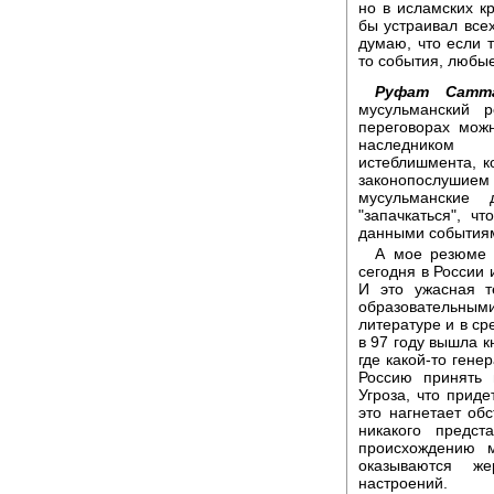
но в исламских кр
бы устраивал всех
думаю, что если 
то события, любые
Руфат Сатта
мусульманский 
переговорах мож
наследником с
истеблишмента, к
законопослушием и
мусульманские 
"запачкаться", ч
данными события
А мое резюме 
сегодня в России
И это ужасная т
образовательны
литературе и в с
в 97 году вышла к
где какой-то гене
Россию принять 
Угроза, что приде
это нагнетает об
никакого предс
происхождению 
оказываются же
настроений.