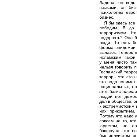
Ладена, он ведь
языками, он биз
психологию евро
бизнес.
Я бы здесь все
победим. Я до 
терроризмом. Что,
подорвать? Она бу
люди. То есть б
форма эпидемии,
вылазок. Теперь 
исламским. Такой 
у меня чисто так
нельзя говорить 
"исламский террор
террор - это его 
это надо понимат
национальных, по
этот базис наслаи
людей нет демок
дел в обществе, о
к экстремистским 
них прикрытием,
Потому что надо у
совсем не то, чт
юристом, но ег
бэкграунд - это в
был индуистом, он