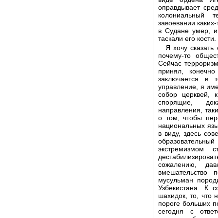
оправдывает сред
колониальный т
завоевании каких-
в Судане умер, и
таскали его кости
Я хочу сказать
почему-то общес
Сейчас террориз
принял, конечно
заключается в 
управление, я име
собор церквей, 
спорящие, док
направления, так
о том, чтобы пе
национальных язык
в виду, здесь со
образовательный
экстремизмом с
дестабилизироват
сожалению, да
вмешательство 
мусульман пород
Узбекистана. К 
шахидок, то, что 
пороге больших по
сегодня с ответ