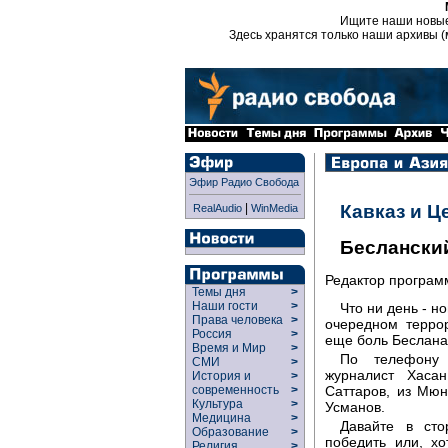
Ищите наши новы
Здесь хранятся только наши архивы (
Эфир Радио Свобода
|
Кавказ и Ц
RealAudio
WinMedia
Беслански
Редактор програ
Темы дня
>
Наши гости
>
Что ни день - 
Права человека
>
очередном террор
Россия
>
еще боль Беслана 
Время и Мир
>
По телефону 
СМИ
>
журналист Хаса
История и
>
Саттаров, из Мюн
современность
>
Культура
>
Усманов.
Медицина
>
Давайте в сто
Образование
>
победить или, хо
Религия
>