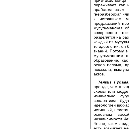
признаках конца
переживает как 
арабском языке 
"неразбериха" или
к источникам м
предсказаний пр
мусульманская о
совершенно ник
разделятся на раз
каждый из мусуль
то идеологии, он 
знаний. Потому в
мусульманским т
образование, как
основ ислама, п
показали, высту
актов.
Тенгиз Гудава
прежде, чем я зад
схемы или модел
изначально сугу
сепаратизм Дуд
идеологией ваххаб
истинный, неистин
основном вахха
независимости Че
Чечне, как мы вид
есть возникает не