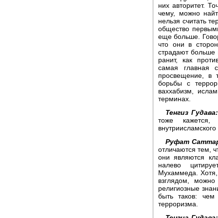
них авторитет. То
чему, можно най
нельзя считать те
общество первыми
еще больше. Говор
что они в сторо
страдают больше 
ранит, как прот
самая главная с
просвещение, в 
борьбы с террор
ваххабизм, исла
терминах.
Тенгиз Гудава:
тоже кажется,
внутриисламского 
Руфат Сатта
отличаются тем, ч
они являются кл
налево цитируе
Мухаммеда. Хотя,
взглядом, можно
религиозные знани
быть таков: чем
терроризма.
Тенгиз Гудава: