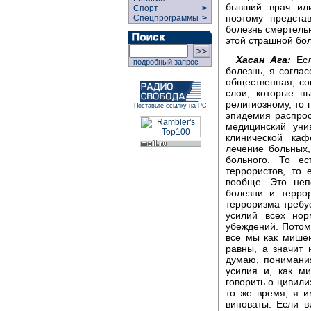
бывший врач ил
Спорт
>
поэтому предста
Спецпрограммы
>
болезнь смертельн
этой страшной бол
Хасан Ага:
Есл
подробный запрос
болезнь, я соглас
общественная, со
слои, которые п
религиозному, то 
Поставьте ссылку на РС
эпидемия распрост
медицинский уни
клинической каф
лечение больных, 
больного. То е
террористов, то
вообще. Это неп
болезни и терро
терроризма требуе
усилий всех но
убеждений. Потом
все мы как мише
равны, а значит 
думаю, понимания
усилия и, как ми
говорить о цивили
то же время, я и
виноваты. Если в