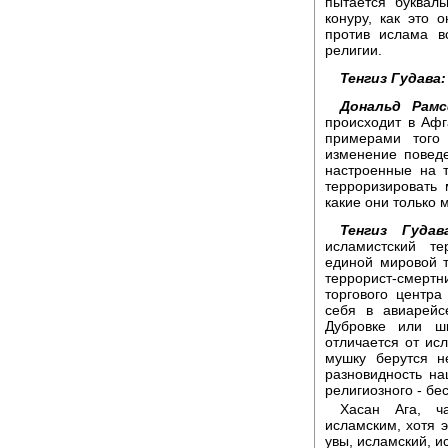
пытается букваль
конуру, как это 
против ислама в
религии.
Тенгиз Гудава:
Дональд Рамс
происходит в Афг
примерами того
изменение поведе
настроенные на 
терроризировать
какие они только 
Тенгиз Гудав
исламистский те
единой мировой т
террорист-смертн
торгового центра
себя в авиарейс
Дубровке или ш
отличается от ис
мушку берутся н
разновидность на
религиозного - бе
Хасан Ага, ча
исламским, хотя 
увы, исламский, и