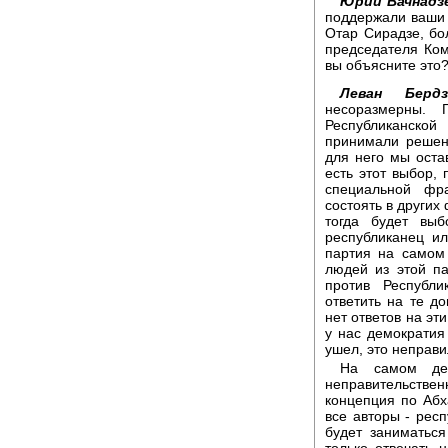
Юрий Вачнадз
поддержали ваши 
Отар Сирадзе, бол
председателя Ком
вы объясните это
Леван Бердз
несоразмерны. 
Республиканско
принимали решен
для него мы остав
есть этот выбор, 
специальной фр
состоять в других
тогда будет выб
республиканец ил
партия на самом
людей из этой па
против Республи
ответить на те д
нет ответов на эт
у нас демократия 
ушел, это неправи
На самом де
неправительстве
концепция по Абх
все авторы - рес
будет заниматьс
только отвечать 