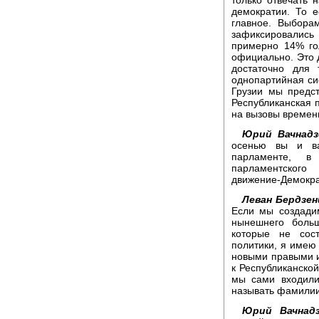
демократии. То 
главное. Выбора
зафиксировались
примерно 14% го
официально. Это д
достаточно для 
однопартийная си
Грузии мы предс
Республиканская п
на вызовы времен
Юрий Вачнадз
осенью вы и ва
парламенте, в
парламентского
движение-Демократ
Леван Бердзе
Если мы создадим
нынешнего боль
которые не сос
политики, я имею
новыми правыми и
к Республиканско
мы сами входили
называть фамилии,
Юрий Вачнадз