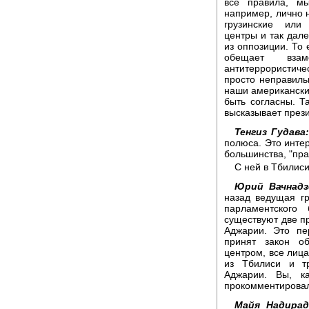
все правила, м
например, лично н
грузинские или 
центры и так дале
из оппозиции. То 
обещает вза
антитеррористиче
просто неправиль
наши американски
быть согласны. Т
высказывает през
Тенгиз Гудава:
полюса. Это инте
большинства, "пр
С ней в Тбилис
Юрий Вачнадз
назад ведущая г
парламентского
существуют две пр
Аджарии. Это пе
принят закон о
центром, все лица
из Тбилиси и т
Аджарии. Вы, к
прокомментировал
Майя Надирад