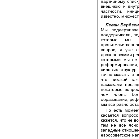
партийному списк
внешнюю и внутр
частности, ини
известно, множес
Леван Бердзе
Мы поддерживае
поддерживали, по
которые мы н
правительственно
вопрос, я уже с
драконовскими ре
которыми мы не 
реформирования
силовых структур
точно сказать: я 
что никакой та
наскоками прези
некоторые вопрос
чем члены бол
образовании, рефо
мы все равно ост
Но есть момент
касается вопрос
кажется, что не в
там не все ясно
западные отношен
евросоветское на