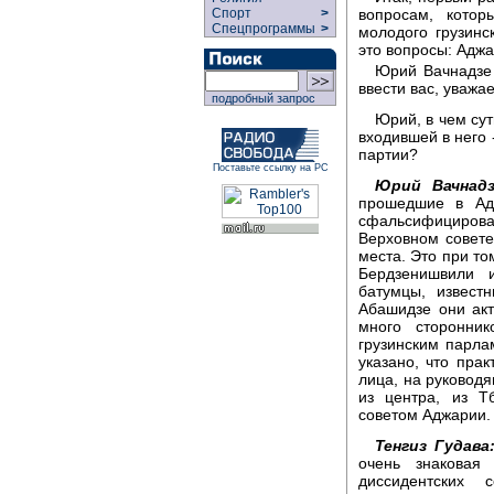
вопросам, котор
Спорт
>
Спецпрограммы
>
молодого грузинс
это вопросы: Адж
Юрий Вачнадзе 
ввести вас, уважа
подробный запрос
Юрий, в чем су
входившей в него 
партии?
Поставьте ссылку на РС
Юрий Вачнадз
прошедшие в Адж
сфальсифициров
Верховном совете
места. Это при то
Бердзенишвили 
батумцы, извест
Абашидзе они акт
много сторонни
грузинским парла
указано, что прак
лица, на руковод
из центра, из Т
советом Аджарии.
Тенгиз Гудава
очень знаковая
диссидентских 