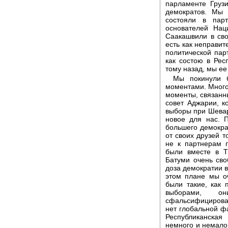
парламенте Груз
демократов. Мы 
состояли в пар
основателей Нац
Саакашвили в сво
есть как неправит
политической парт
как состою в Рес
тому назад, мы ее
Мы покинули б
моментами. Много
моменты, связанн
совет Аджарии, к
выборы при Шевард
новое для нас. 
большего демокра
от своих друзей т
не к партнерам 
были вместе в Т
Батуми очень сво
доза демократии в
этом плане мы о
были такие, как
выборами, о
сфальсифицирован
нет глобальной ф
Республиканская
немного и немало.