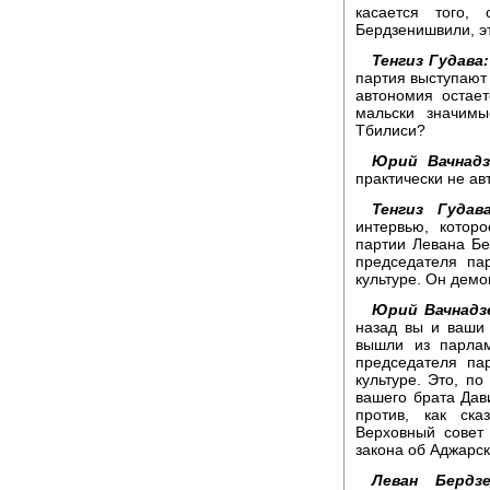
касается того
Бердзенишвили, эт
Тенгиз Гудава:
партия выступают 
автономия остает
мальски значимы
Тбилиси?
Юрий Вачнадз
практически не ав
Тенгиз Гудава
интервью, котор
партии Левана Б
председателя па
культуре. Он демо
Юрий Вачнадз
назад вы и ваши
вышли из парлам
председателя па
культуре. Это, п
вашего брата Дав
против, как ск
Верховный совет
закона об Аджарс
Леван Бердзе