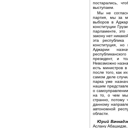
постарались, ч
выступаем.
Мы не согласн
партия, мы за м
выборов в Аджар
конституции Грузи
парламенте, это 
закону нет никако
эта республика
конституция, но
Аджарии назн
республиканског
президент, и т
Невозможно назна
есть министров в
после того, как 
самом деле случил
парка уже назнач
нашим представле
о самоуправлении
на то, о чем мы
странно, потому
данному направл
автономной респ
области.
Юрий Вачнадз
Аслану Абашидзе, 