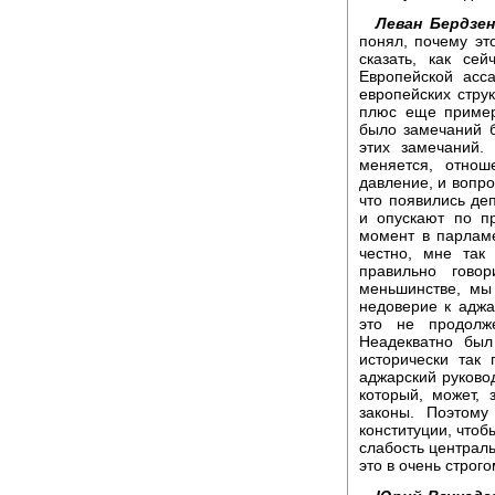
Леван Бердзе
понял, почему эт
сказать, как се
Европейской асс
европейских струк
плюс еще пример
было замечаний б
этих замечаний.
меняется, отнош
давление, и вопр
что появились де
и опускают по п
момент в парламе
честно, мне так
правильно гово
меньшинстве, мы
недоверие к аджа
это не продолж
Неадекватно был
исторически так
аджарский руково
который, может, 
законы. Поэтому
конституции, чтоб
слабость централь
это в очень строг