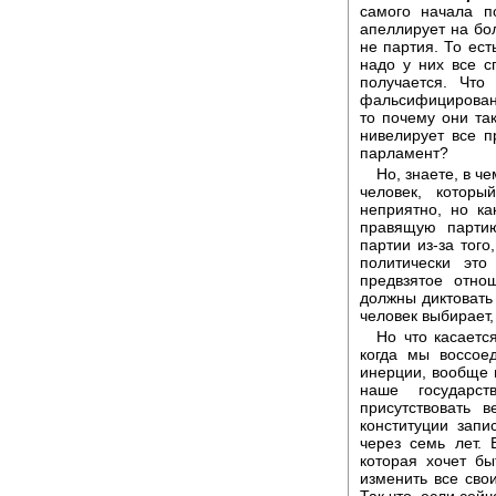
самого начала п
апеллирует на бол
не партия. То ест
надо у них все с
получается. Что
фальсифицирован
то почему они та
нивелирует все п
парламент?
Но, знаете, в че
человек, котор
неприятно, но к
правящую партию
партии из-за того
политически эт
предвзятое отно
должны диктовать 
человек выбирает, 
Но что касаетс
когда мы воссое
инерции, вообще 
наше государст
присутствовать 
конституции зап
через семь лет.
которая хочет бы
изменить все сво
Так что, если сейч