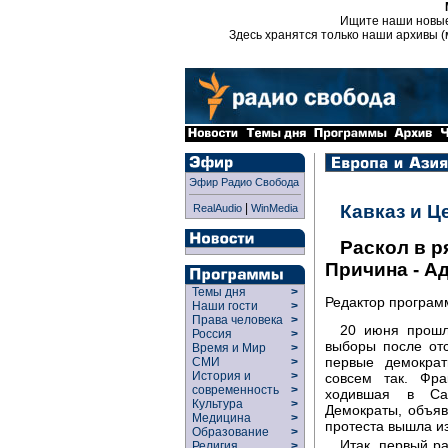
Ищите наши новы
Здесь хранятся только наши архивы (
Эфир Радио Свобода
|
Кавказ и Ц
RealAudio
WinMedia
Раскол в р
Причина - А
Темы дня
>
Редактор програ
Наши гости
>
Права человека
>
20 июня прошл
Россия
>
выборы после отс
Время и Мир
>
первые демократ
СМИ
>
История и
>
совсем так. Фра
современность
>
ходившая в Саа
Культура
>
Демократы, объя
Медицина
>
протеста вышла и
Образование
>
Итак, первый р
Религия
>