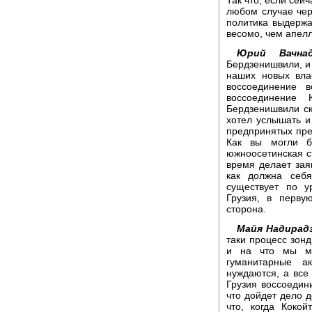
любом случае чер
политика выдержа
весомо, чем апелл
Юрий Вачнад
Бердзенишвили, и 
наших новых вла
воссоединение 
воссоединение
Бердзенишвили ск
хотел услышать и
предпринятых пр
Как вы могли бы
южноосетинская с
время делает зая
как должна себя
существует по у
Грузия, в перву
сторона.
Майя Надирадз
таки процесс зонд
и на что мы мо
гуманитарные 
нуждаются, а все
Грузия воссоедин
что дойдет дело 
что, когда Коко