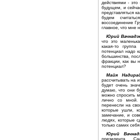
действиями - это
будущем, и сейчас
представляться ка
будем считать
воссоединение Гру
главное, что мне 
Юрий Вачнадз
что это маленька
какая-то группа
потенциал надо ка
большинства, пос
фракции, как вы 
потенциал?
Майя Надирад
рассчитывать на и
будет очень знач
думаю, что они бу
можно спросить м
лично со мной.
перенесли на сво
которые ушли, к
замечание, и сов
людях, которые с
только самих себя
Юрий Вачнадз
президента С