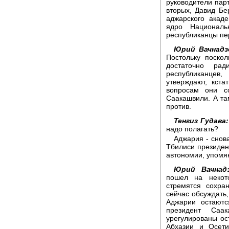
руководители пар
вторых, Давид Бе
аджарского акаде
ядро Националь
республиканцы п
Юрий Вачнадз
Постольку поско
достаточно ра
республиканцев
утверждают, кста
вопросам они с
Саакашвили. А там
против.
Тенгиз Гудава:
надо полагать?
Аджария - снов
Тбилиси президен
автономии, упомян
Юрий Вачнадз
пошел на некот
стремятся сохра
сейчас обсуждать,
Аджарии остаютс
президент Саа
урегулированы ос
Абхазии и Осети