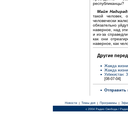
республиканцы?
Майя Надирад
такой человек, 
человечески жалко
обязательно уйдут
наверное, над эт
и из-за справедл
как они отреаги
наверное, как чело
Другие перед
Жажда жизни 
Жажда жизни 
Узбекистан: 
[08-07-04]
Отправить 
Новости
Темы дня
Программы
Эфи
|
|
|
c 2004 Радио Свобода / Ради