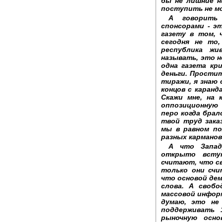
бы не лишние н
поступить не мо
А говорить
спонсорами - э
газету в том, 
сегодня не то
республика ж
называть, это н
одна газета кр
деньги. Простит
тиражи, я знаю
концов с каран
Скажи мне, на 
оппозиционную 
перо когда брал
твой труд зака
мы в равном по
разных карманов
А что Запад
открыто всту
считают, что св
только они счи
что основой де
слова. А свобо
массовой инфор
думаю, это не 
поддерживать 
рыночную осно