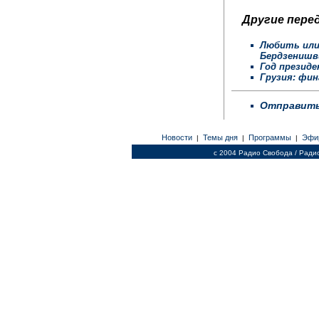
Другие перед
Любить или
Бердзенишв
Год презид
Грузия: фи
Отправить
Новости
Темы дня
Программы
Эфи
|
|
|
c 2004 Радио Свобода / Ради