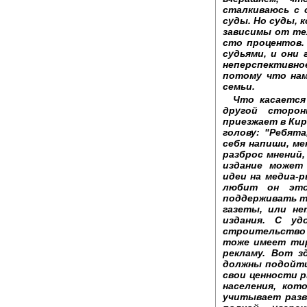
сталкиваюсь с с
суды. Но суды, 
зависимы от те
сто процентов.
судьями, и они 
неперспективн
потому что нам
семьи.
Что касается
другой сторон
приезжает в Кир
голову: "Ребята
себя напиши, ме
разброс мнений,
издание может
идеи на медиа-
любит он это
поддерживать т
газеты, или не
издания. С уд
строительство 
тоже имеет тир
рекламу. Вот з
должны подойти
свои ценности 
населения, кот
учитывает разв