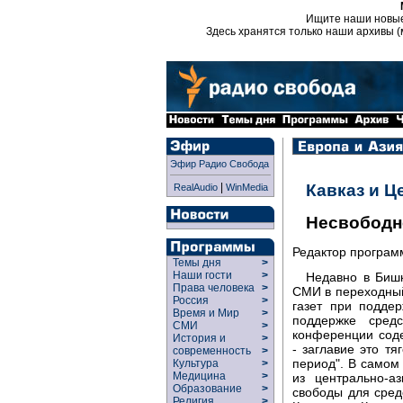
Ищите наши новы
Здесь хранятся только наши архивы (
Эфир Радио Свобода
|
Кавказ и Ц
RealAudio
WinMedia
Несвободн
Редактор програ
Темы дня
>
Наши гости
>
Недавно в Бишк
Права человека
>
СМИ в переходный
Россия
>
газет при подд
Время и Мир
>
поддержке сред
СМИ
>
конференции соде
История и
>
- заглавие это т
современность
>
период". В самом
Культура
>
Медицина
>
из центрально-а
Образование
>
свободы для сред
Религия
>