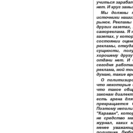
учиться зарабат
нет. И круг зам
Мы должны п
источники наши
рынок. Рекламы 
других газетах,
самореклама. Я 
газетах, у кот
состоянии оцен
рекламы, откуда
сущности, пол
хорошему другу
отдачи нет. И 
сегодня работа
реклама, мой то
думаю, такие вр
О политизир
что некоторые 
что такое общ
законам диалек
есть арена для
прекращается 
Поэтому неполи
"Караван", кот
не средство м
журнал, каких 
менее уважающ
политике. Любо