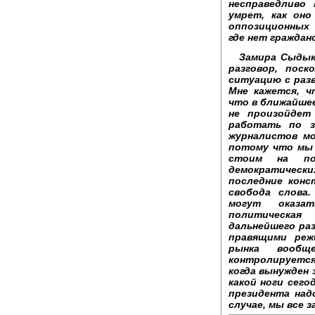
несправедливо
умрет, как оно
оппозиционных 
где нет граждан
Замира Сыдык
разговор, поск
ситуацию с раз
Мне кажется, ч
что в ближайше
не произойдет
работать по з
журналистов мо
потому что мы 
стоим на по
демократичес
последние конс
свобода слова
могут оказат
политическая
дальнейшего ра
правящими реж
рынка вообщ
контролируется
когда вынужден 
какой ноги сего
президента над
случае, мы все 