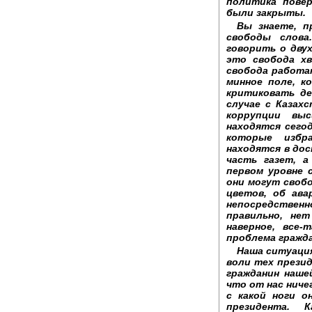
политика повер
были закрыты.
Вы знаете, п
свободы слова
говорить о дву
это свобода хв
свобода работат
минное поле, к
критиковать де
случае с Казах
коррупции вы
находятся сего
которые избр
находятся в до
часть газет, 
первом уровне 
они могут своб
цветов, об ава
непосредственн
правильно, не
наверное, все-
проблема гражда
Наша ситуация
воли тех презид
гражданин наше
что от нас ниче
с какой ноги о
президента. 