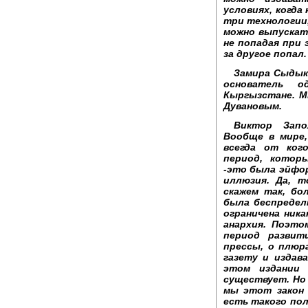
условиях, когда
три технологии,
можно выпускать
не попадая при 
за другое попал.
Замира Сыдык
основатель о
Кыргызстане. М
Дувановым.
Виктор Запол
Вообще в мире,
всегда от ког
период, котор
-это была эйфо
иллюзия. Да, т
скажем так, бо
была беспредел
ограничена ника
анархия. Поэто
период развит
прессы, о плюр
газету и издав
этом издании
существует. Но 
мы этот закон 
есть такого пол