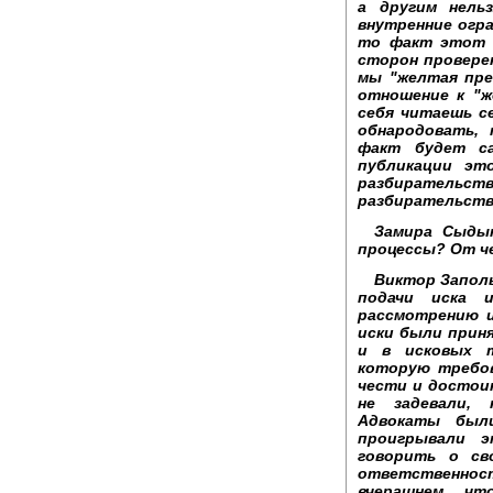
а другим нель
внутренние огра
то факт этот 
сторон проверен
мы "желтая прес
отношение к "ж
себя читаешь с
обнародовать,
факт будет са
публикации эт
разбирательс
разбирательств
Замира Сыдык
процессы? От ч
Виктор Запол
подачи иска 
рассмотрению и
иски были приня
и в исковых т
которую требов
чести и достои
не задевали, 
Адвокаты был
проигрывали 
говорить о св
ответственнос
вчерашнем, ч