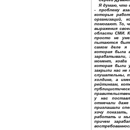
Я думаю, что 
- проблему вз
которые работ
организаций,
помогают. То, 
выражения свое
области СМИ. К
просто не ум
пытаются быть
самом деле я 
которая была 
зарабатывали, 
момент, когда
которая были у
закрыли нас не
слушательны, т
холдинг, а им
рейтингам, кот
публицистичес
правительствен
у нас постав
отмечали даже
приглашали спе
хочу показать,
работать и мы
причем зараб
востребованно