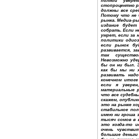
полной увере
стопроцентно р
должны все сре
Потому что не 
рынка. Медиа-р
издание будет
собрать. Если н
умрет, если за 
политики одиоз
если рынок бу
развивается, з
так существо
Невозможно уде
бы он ни был. 
как бы мы ни 
развивать над
конечном итоге
если я увере
материальные р
что все судебны
скажем, опублик
это на рынке хо
стабильное пол
имею ни гроша з
тысяч сомов в 
это когда-то и
очень чувстви
большие деньги