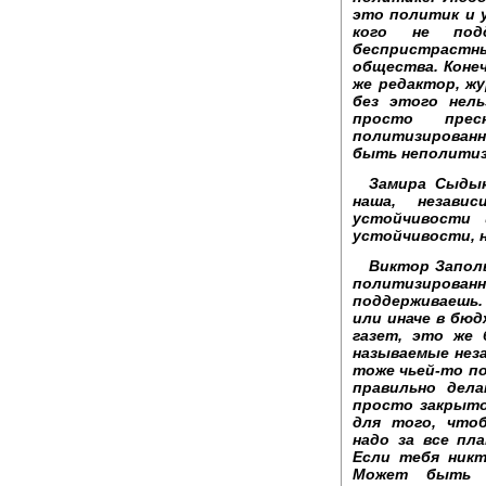
это политик и у
кого не под
беспристрастным
общества. Коне
же редактор, жу
без этого нель
просто прес
политизированн
быть неполитиз
Замира Сыдык
наша, незави
устойчивости
устойчивости, 
Виктор Запол
политизиро
поддерживаешь. 
или иначе в бю
газет, это же
называемые нез
тоже чьей-то по
правильно дел
просто закрыто
для того, что
надо за все пл
Если тебя ник
Может быть 