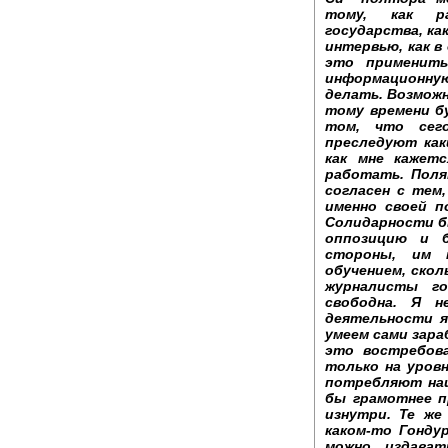
тому, как ра
государства, ка
интервью, как в
это применить
информационную
делать. Возможн
тому времени бу
том, что сег
преследуют как
как мне кажет
работать. Поля
согласен с тем
именно своей п
Солидарности б
оппозицию и б
стороны, им 
обучением, скол
журналисты го
свободна. Я н
деятельности я
умеем сами зара
это востребова
только на уров
потребляют наш
бы грамотнее 
изнутри. Те же
каком-то Гондур
можно издават