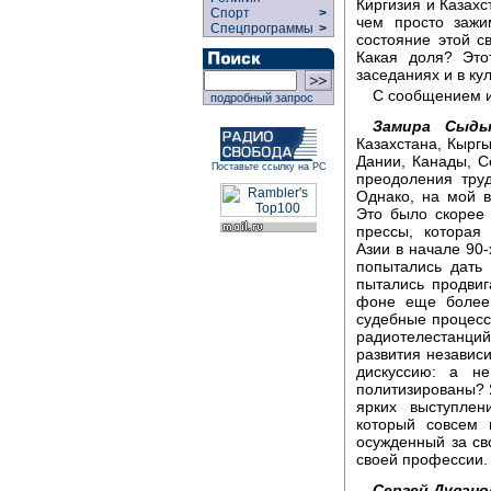
Киргизия и Казахс
Спорт
>
чем просто зажи
Спецпрограммы
>
состояние этой с
Какая доля? Это
заседаниях и в ку
С сообщением и
подробный запрос
Замира Сыды
Казахстана, Кыргы
Дании, Канады, 
Поставьте ссылку на РС
преодоления тру
Однако, на мой в
Это было скорее 
прессы, которая
Азии в начале 90-
попытались дать
пытались продвиг
фоне еще более 
судебные процесс
радиотелестанций
развития независ
дискуссию: а н
политизированы? 
ярких выступлен
который совсем 
осужденный за св
своей профессии.
Сергей Дувано