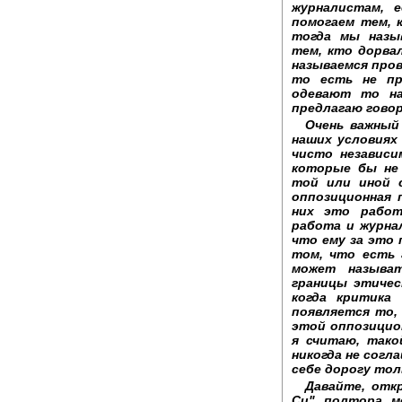
журналистам, 
помогаем тем, 
тогда мы назы
тем, кто дорва
называемся про
то есть не пр
одевают то на
предлагаю гово
Очень важный
наших условиях 
чисто независ
которые бы не
той или иной 
оппозиционная 
них это работ
работа и журна
что ему за это
том, что есть 
может называт
границы этичес
когда критика
появляется то,
этой оппозицио
я считаю, тако
никогда не согл
себе дорогу тол
Давайте, откр
Си" полтора м