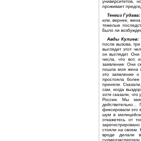
университетов, н
проживает предсе
Тенгиз Гудава:
или, вернее, жена
тяжелые последс
Было ли возбужде
Авды Кулиев:
после вызова, тр
выглядит этот чел
он выглядит. Они
числа, что вот, 
заявление. Они ск
пошла моя жена 
это заявление о
простояла более
приняли. Сказали,
сам, когда выздор
хотя сказали, что
России. Мы за
действительно...
фиксировали это в
шум в милицейск
откажетесь от т
зарегистрировано
стояли на своем. 
вроде делали 
судмедэкспертизу