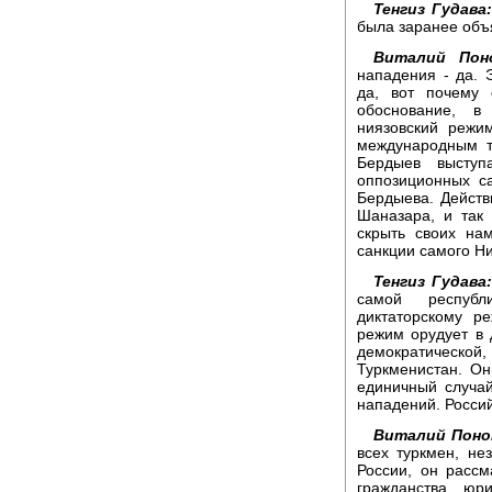
Тенгиз Гудава
была заранее объ
Виталий Поно
нападения - да. 
да, вот почему 
обоснование, в
ниязовский режи
международным т
Бердыев высту
оппозиционных с
Бердыева. Действ
Шаназара, и так 
скрыть своих на
санкции самого Ни
Тенгиз Гудава:
самой республи
диктаторскому ре
режим орудует в 
демократической
Туркменистан. Он
единичный случай
нападений. Россий
Виталий Поно
всех туркмен, нез
России, он рассм
гражданства, юр