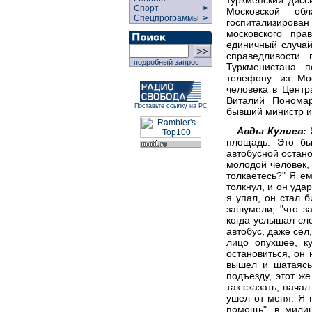
Спорт
>
Московской об
Спецпрограммы
>
госпитализирова
московского пра
единичный случай
справедливости
подробный запрос
Туркменистана п
телефону из Мо
человека в Центр
Виталий Пономар
Поставьте ссылку на РС
бывший министр и
Авды Кулиев:
Я
площадь. Это бы
автобусной остано
молодой человек, 
толкаетесь?" Я ем
толкнул, и он уда
я упал, он стал б
зашумели, "что з
когда услышал сло
автобус, даже сел,
лицо опухшее, к
остановиться, он 
вышел и шатаясь
подъезду, этот ж
так сказать, начал
ушел от меня. Я 
помощь", в милиц