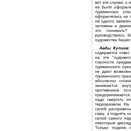
вот эти случаи, о
не были оформле
туркменских сп
оформлялись не т
ни одного заявле
человека и демо
это понимать?
руководствуясь 
художества башис
Авды Кулиев:
содержится ответ.
на эти "художес
гласности преда
туркменского пре
не дают возможн
туркменского през
абсолютно споко
занимается вну
противников по
предпринимается, 
надо свергать э
терроризмом. На 
силой расправит
саму, а поднять н
силой самого нар
некоторые диссид
Только подняв 