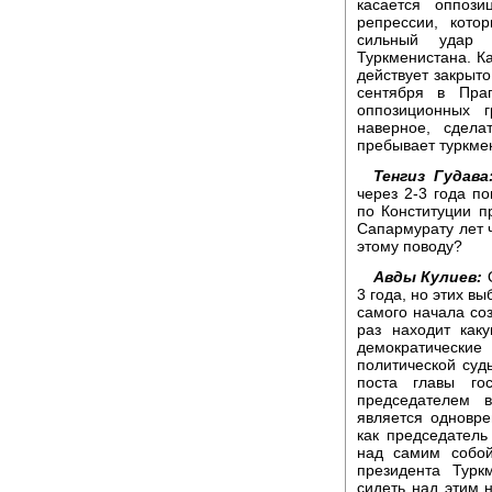
касается оппози
репрессии, кото
сильный удар 
Туркменистана. Ка
действует закрыто
сентября в Пра
оппозиционных г
наверное, сдела
пребывает туркме
Тенгиз Гудава
через 2-3 года по
по Конституции п
Сапармурату лет 
этому поводу?
Авды Кулиев:
О
3 года, но этих в
самого начала со
раз находит как
демократически
политической судь
поста главы го
председателем 
является одновре
как председатель
над самим собой
президента Турк
сидеть над этим 