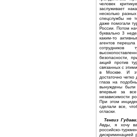
человек критик
заслуживает нак
несколько разны
спецслужбы не т
даже помогали ту
России. Потом нач
буквально 3 нед
каким-то активн
агентов перешла
сотрудников 
высокопоставле
безопасности, п
акций против ту
связанных с этими
в Москве. И э
достаточно четко 
глаза на подобн
вынуждены были 
впервые за все
независимости ро
При этом инциде
сделали все, что
огласки.
Тенгиз Гудава
Авды, я хочу в
российско-турк
дискриминацией 