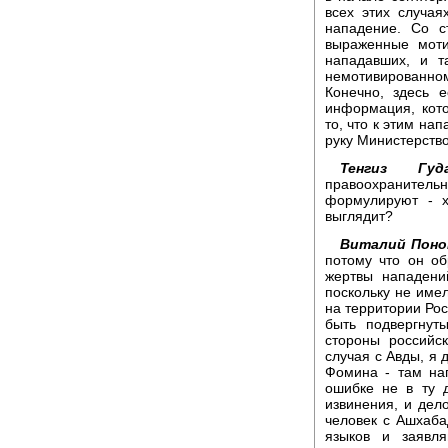
всех этих случа
нападение. Со с
выраженные моти
нападавших, и т
немотивированно
Конечно, здесь 
информация, кот
то, что к этим на
руку Министерств
Тенгиз Гуда
правоохранитель
формулируют - х
выглядит?
Виталий Поно
потому что он об
жертвы нападени
поскольку не име
на территории Рос
быть подвергнут
стороны российс
случая с Авды, я 
Фомина - там на
ошибке не в ту 
извинения, и дело
человек с Ашхаба
языков и заявл