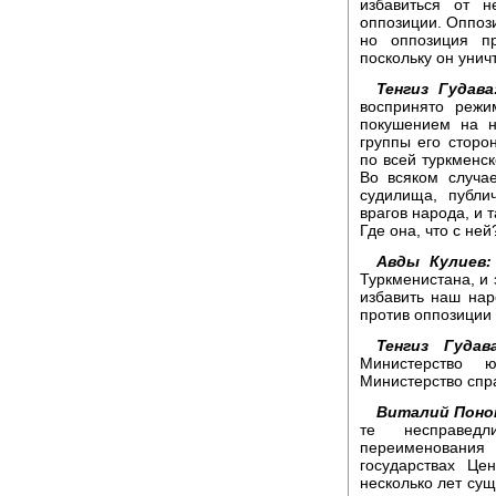
избавиться от н
оппозиции. Оппози
но оппозиция пр
поскольку он унич
Тенгиз Гудава
воспринято режи
покушением на н
группы его сторон
по всей туркменс
Во всяком случа
судилища, публи
врагов народа, и 
Где она, что с ней
Авды Кулиев:
Туркменистана, и 
избавить наш нар
против оппозиции
Тенгиз Гудава
Министерство 
Министерство спра
Виталий Поно
те несправедл
переименования
государствах Це
несколько лет сущ