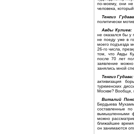
по-моему, они не
человека, которы
Тенгиз Гудава
политически мот
Авды Кулиев:
не оказался бы у 
не поеду уже в г
моего подъезда ме
26-го числа, през
том, что Авды К
после 70 лет пол
заявление можно
занялись мной спе
Тенгиз Гудава:
активизация бор
туркменских дисс
Москве? Вообще, 
Виталий Поно
Бердыева Мухамме
составленные по
вымышленными фа
можно рассматрив
ближайшее время 
он занимаются оп