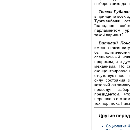
выборов никогда н
Тенгиз Гудава:
в принципе всех о
Туркменбаши ос
"народное собр
парламентом Тур
такой вариант?
Виталий Поно
именно такая ситу
бы политически
специальный нов
пророком, и я дум
механизма. Но с
сконцентрировал 
отсутствует пост 
силу состояния 
который он замкну
проведут выбор
президентом, чт
перешло в его ко
тех пор, пока Нияз
Другие перед
Социология Ч