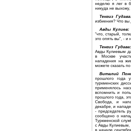
неделю я лег в б
никуда не выхожу,
Тенгиз Гудава
избиения? Что вы 
Авды Кулиев:
"что, старый, толк
это опять вы", - и 
Тенгиз Гудава
Авды Кулиевым да
в Москве участ
нападения на жи
можете сказать по
Виталий Поно
прошлого года 
туркменских дисс
применялось нас
вспомнить и поп
прошлого года, э
Свобода, и нап
декабре, и напад
- председатель р
сообщено о напа
Туркменской служ
с Авды Кулиевым, 
в начале сентябр