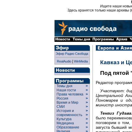
Ищите наши новы
Здесь хранятся только наши архивы (
Эфир Радио Свобода
|
Кавказ и Ц
RealAudio
WinMedia
Под пятой
Редактор програ
Темы дня
>
Наши гости
>
Участвуют: ди
Права человека
>
Центральной Аз
Россия
>
Пономарев и од
Время и Мир
>
министр иностра
СМИ
>
История и
>
Тенгиз Гудава
современность
>
было переименова
Культура
>
поговорим о том,
Медицина
>
августа бывший м
Образование
>
Религия
>
туркменский дис