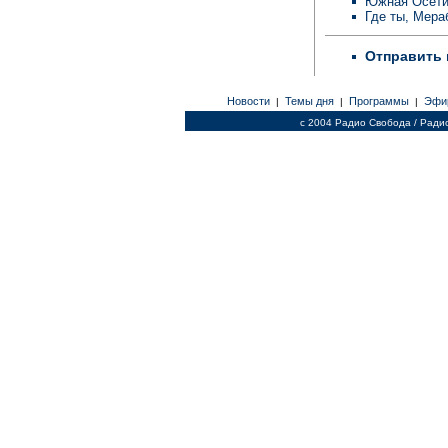
Южная Осетия
Где ты, Мера
Отправить 
Новости
Темы дня
Программы
Эфи
|
|
|
c 2004 Радио Свобода / Ради