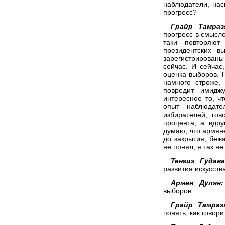
наблюдатели, на
прогресс?
Грайр Тамраз
прогресс в смысле
таки повторяю
президентских в
зарегистрированы
сейчас. И сейчас,
оценка выборов. П
намного строже,
повредит имидж
интересное то, 
опыт наблюдате
избирателей, гов
процента, а вдру
думаю, что армяне
до закрытия, бежа
не понял, я так н
Тенгиз Гудава
развития искусств
Армен Дулян:
выборов.
Грайр Тамраз
понять, как говори