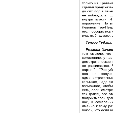
только из Еревана
сделал предсказан
до сих пор в тече
не побеждала. Е
внутри власти. 
поражение. Но в
Левоном Тер-Петр
его, поссорились 
власти. Я думаю, 
Тенгиз Гудава:
Розанна Хачат
том смысле, что
сожалению, у нас 
демократические п
не развиваются. 
партия" - "Респу
она не получи
административных
кавычках, надо ск
возможное, чтобы
есть, если смотре
так далее, все э
получить свои дол
нас, к сожалени
именно к тому раз
боюсь, что если 