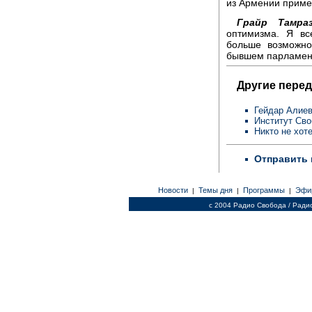
из Армении приме
Грайр Тамраз
оптимизма. Я вс
больше возможно
бывшем парламент
Другие перед
Гейдар Алиев
Институт Св
Никто не хот
Отправить 
Новости
Темы дня
Программы
Эфи
|
|
|
c 2004 Радио Свобода / Ради