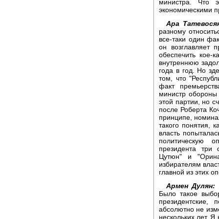
министра. Что 
экономическими п
Ара Татевося
разному относитьс
все-таки один фак
он возглавляет п
обеспечить кое-к
внутреннюю задол
года в год. Но зд
том, что "Республ
факт премьерст
министр обороны
этой партии, но 
после Роберта Коч
принципе, номина
такого понятия, к
власть попыталас
политическую о
президента три 
Цутюн" и "Орина
избирателям власт
главной из этих оп
Армен Дулян:
Я
Было такое выбо
президентские, 
абсолютно не изм
нескольких лет. Я