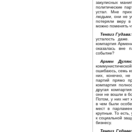
закулисных мани
политические пар
устал. Мне прих
людьми, они не у
потеряли веру в
можно поменять чт
Тенгиз Гудава:
усталость даже.
компартия Армени
оказалась вне 
событие?
Армен Дулян
коммунистической
ошибаюсь, семь ко
них, конечно, н
партий прямо пр
компартия полно
другая компарти
они не вошли в б
Потом, у них нет 
в чем были особе
мест в парламен
крупные. То есть, 
к социальной защ
бизнесу.
Тенгиз Гудава