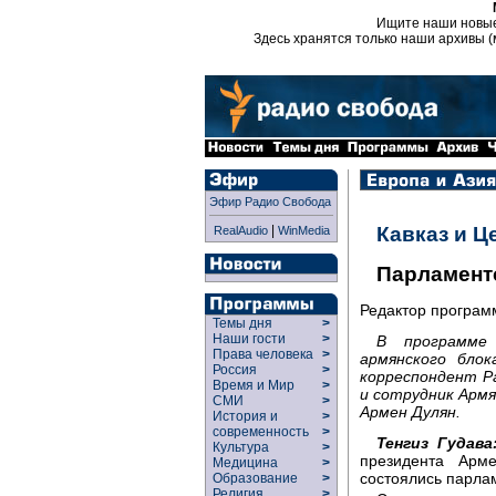
Ищите наши новы
Здесь хранятся только наши архивы (
Эфир Радио Свобода
|
Кавказ и Ц
RealAudio
WinMedia
Парламент
Редактор програ
Темы дня
>
Наши гости
>
В программе 
Права человека
>
армянского блок
Россия
>
корреспондент Р
Время и Мир
>
и сотрудник Армя
СМИ
>
Армен Дулян.
История и
>
современность
>
Тенгиз Гудава
Культура
>
президента Арм
Медицина
>
состоялись парла
Образование
>
Религия
>