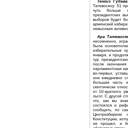
Тенгиз Гудава
Татевосяну: 51 пр
чуть больше п
президентских в
выборов будет бо
армянский избират
невысокая активн
Ара Татевося
несомненно, игра
была основополаг
избирательные п
января, и продолж
тур президентски
после окончания
парламентская кам
во-первых, устав
они ежедневно сл
большая часть 
скептически отно
от 10-кратного у
льгот. С другой с
что, как вы зна
состоялся и рефе
сообщить, по са
Центризбирком 
Конституцию, кот
не прошел, и б
обстоятельством,