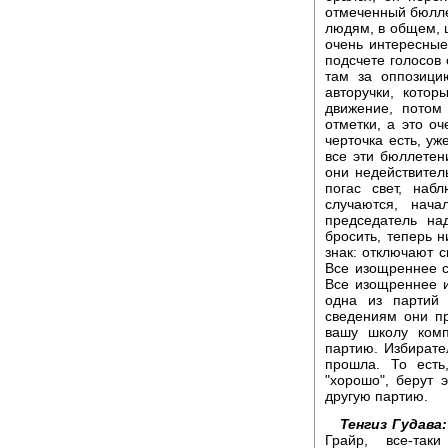
отмеченный бюлле
людям, в общем, 
очень интересные
подсчете голосов 
там за оппозици
авторучки, кото
движение, потом 
отметки, а это оч
черточка есть, уж
все эти бюллетен
они недействител
погас свет, наб
случаются, нача
председатель на
бросить, теперь н
знак: отключают с
Все изощреннее ст
Все изощреннее и
одна из партий
сведениям они п
вашу школу комп
партию. Избирател
прошла. То есть
"хорошо", берут 
другую партию.
Тенгиз Гудава:
Грайр, все-так