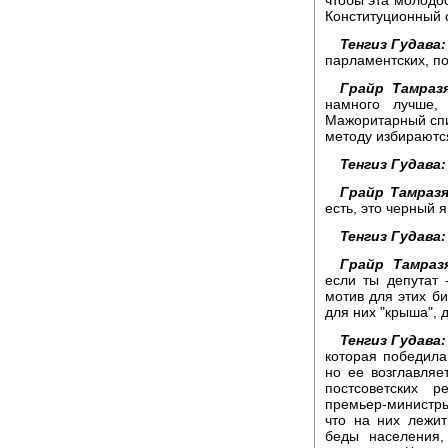
Конституционный 
Тенгиз Гудава:
парламентских, п
Грайр Тамразя
намного лучше,
Мажоритарный спи
методу избираются
Тенгиз Гудава:
Грайр Тамразя
есть, это черный 
Тенгиз Гудава:
Грайр Тамразя
если ты депутат 
мотив для этих би
для них "крыша", 
Тенгиз Гудава:
которая победила
но ее возглавля
постсоветских р
премьер-министр
что на них лежит
беды населения,