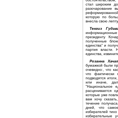
стал широким до
разочарование в
реформированной
которую по боль
внесла свою лепт
Тенгиз Гудав
информационные
президенту Коч
полученные блок
единства" и полу
партия власти. 
единства, извините
Розанна Хача
бумажкой были пр
очевидно:, что ка
что фактически
подводятся итоги,
или иначе, да
"Национальное е
расценивается од
которые уже повли
вам хочу сказать
течение получаса,
дней, что само
избирателей тихо 
избирательные у