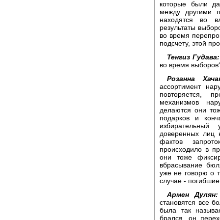
которые были да
между другими п
находятся во в
результаты выборо
во время перепро
подсчету, этой пр
Тенгиз Гудава:
во время выборов
Розанна Хача
ассортимент нар
повторяется, пр
механизмов нар
делаются они то
подарков и конч
избирательный 
доверенных лиц 
фактов запрот
происходило в пр
они тоже фиксир
вбрасывание бюл
уже не говорю о т
случае - погибшие
Армен Дулян:
становятся все б
была так называ
брался, он перех