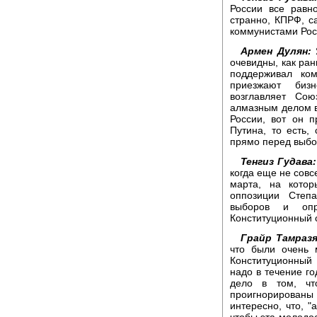
России все равн
странно, КПРФ, с
коммунистами Рос
Армен Дулян:
Я
очевидны, как ран
поддерживал ком
приезжают биз
возглавляет Со
алмазным делом в
России, вот он 
Путина, то есть,
прямо перед выбо
Тенгиз Гудава:
когда еще не совс
марта, на котор
оппозиции Степ
выборов и опр
Конституционный 
Грайр Тамразя
что были очень 
Конституционный 
надо в течение г
дело в том, чт
проигнорированы 
интересно, что, 
чтобы эта молодос