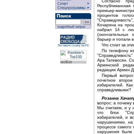
Согласно пре
Спорт
>
Республиканская
Спецпрограммы
>
премьер-министр
процентов голо
"Справедливость"
Кочаряна на про
подробный запрос
набрал 14 с ли
(окончательных
барьер и попали 
Что стоит за э
Поставьте ссылку на РС
По телефону из
"Справедливость"
Ара Татевосян. Со
Армянской реда
редакции Армен Д
Первый вопрос 
почетное второ
избирателей. Ка
справедливыми?
Розанна Хачат
вопрос: а почему 
Мы считаем, и у н
что блок "Спр
избирателей, и в
нарушениями, на 
процессе самого 
нарушения были в