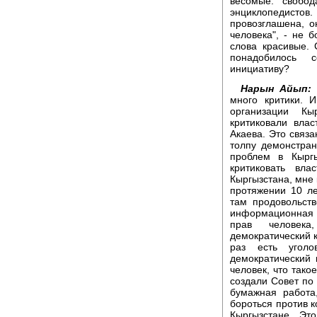
весомые: свобод
энциклопедисто
провозглашена, о
человека", - не 
слова красивые. 
понадобилось 
инициативу?
Нарын Айып:
П
много критики. 
организации К
критиковали вла
Акаева. Это связа
толпу демонстран
проблем в Кырг
критиковать вла
Кыргызстана, мне 
протяжении 10 л
там продовольств
информационная 
прав человека
демократический к
раз есть угол
демократический 
человек, что тако
создали Совет по
бумажная работа
бороться против к
Кыргызстане. Эт