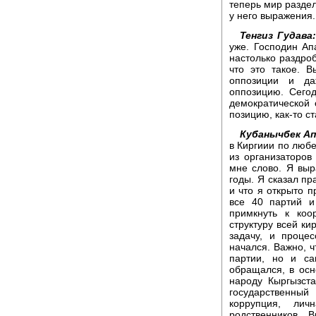
теперь мир раздел
у него выражения.
Тенгиз Гудава
уже. Господин Ап
настолько раздро
что это такое. 
оппозиции и да
оппозицию. Сегод
демократической 
позицию, как-то с
Кубанычбек Ап
в Киргиии по люб
из организаторов
мне слово. Я выр
годы. Я сказал пр
и что я открыто п
все 40 партий и
примкнуть к коо
структуру всей ки
задачу, и проце
начался. Важно, 
партии, но и са
обращался, в осн
народу Кыргызста
государственны
коррупция, лич
родственников. 