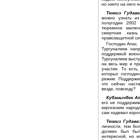
но никто на него 
Тенгиз Гудава
можно узнать из
полугодие 2002 
тюремное заключ
смертная казн
правозащитной си
Господин Апас, 
Тургуналиев на
поддержкой воен
Тургуналиев высту
на весь мир и пр
участие. То есть
которых господин
режим. Поддержи
что сейчас наст
везде, повсюду?
Кубанычбек Ап
его не поддержив
киргизским народ
сам надевал корон
Тенгиз Гудава
личности, тем бол
должен был быт
интересной, но е