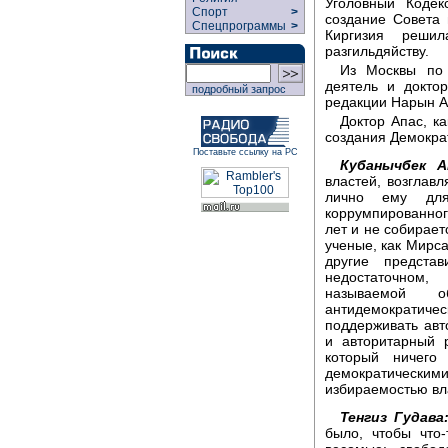
Уголовный Кодек
Спорт
>
создание Совета 
Спецпрограммы
>
Киргизия реши
разгильдяйству.
Из Москвы по 
деятель и докто
подробный запрос
редакции Нарын А
Доктор Апас, к
создания Демокра
Поставьте ссылку на РС
Кубанычбек А
властей, возглав
лично ему для
коррумпированного
лет и не собирает
ученые, как Мирс
другие предста
недостаточном,
называемой о
антидемократич
поддерживать авт
и авторитарный 
который ничего
демократическ
избираемостью вла
Тенгиз Гудава
было, чтобы что-