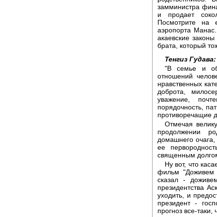
замминистра фина
и продает соко
Посмотрите на е
аэропорта Манас.
акаевские законы
брата, который то
Тенгиз Гудава:
"В семье и о
отношений челове
нравственных катег
доброта, милосе
уважение, почте
порядочность, па
противоречащие д
Отмечая велик
продолжении ро
домашнего очага,
ее первородност
священным долгом 
Ну вот, что кас
фильм "Доживем 
сказал - доживе
президентства Аск
уходить, и предо
президент - госп
прогноз все-таки, 