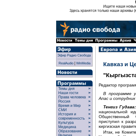
Ищите наши новы
Здесь хранятся только наши архивы (
Эфир Радио Свобода
|
Кавказ и Ц
RealAudio
WinMedia
"Кыргызста
Редактор програ
Темы дня
>
Наши гости
>
В программе у
Права человека
>
Апас и сотрудник
Россия
>
Время и Мир
>
Тенгиз Гудава
СМИ
>
национальной ид
История и
>
Общественный С
современность
>
приступил к разр
Культура
>
киргизская правит
Медицина
>
Образование
>
Итак, не Комит
Религия
>