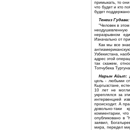
примыкать, то они
что будет и кто п
будет поддержано
Тенгиз Гудава:
"Человек в это
неодушевленную 
неразрывном еди
Изначально от пр
Как мы все зна
антиамериканскую
Узбекистана, наоб
адрес этой операц
так скажем, отн
Топчубека Тургуна
Нарын Айып:
Д
цель - любыми сп
Кыргызстане, есте
10 лет не могли
укреплялся за эт
интервенцией из
происходит. А пр
довольно-таки 
комментарии, что
опубликовано в "
заявил, Богатыре
мира, передел мир