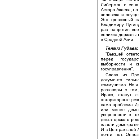
Либерман и сена
Аскара Акаева, но
человека и осущ
Это тревожный с
Владимиру Путину
раз напротив во
великие державы 
в Средней Азии.
Тенгиз Гудава:
"Высшей ответс
перед государс
выборности и с
госуправления".
Слова из Прое
документа силь
коммунизма. Но я 
разговоры о том
Ирака, станут 
авторитарные реж
сама проблема Ир
или менее демок
уверенности в т
диктаторского реж
власти демократич
И в Центральной А
почти нет. Оппо