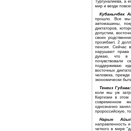
Тургуналиева, а е
мир и везде повсе
Кубанычбек А
прошло. Все мы
автомашины, пок
диктаторов, кото
допустим, восточ
своих родственни
прозябает, 2 дол
пенсия. Сейчас 
нарушают права 
думаю, что в 
почувствовали 
поддерживаю ид
восточных диктат
человека, прежде 
экономически быт
Тенгиз Гудава
коли мы уж затр
Киргизии в этом
современном ми
однозначно занял
пророссийскую, то
Нарын Айып
направленность и
четкого в мире "д