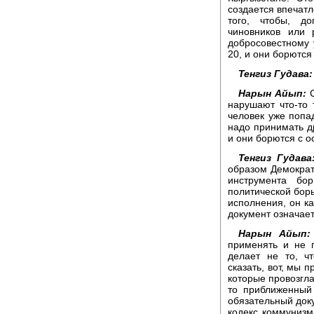
создается впечатл
того, чтобы, до
чиновников или 
добросовестному у
20, и они борются
Тенгиз Гудава:
Нарын Айып:
С
нарушают что-то т
человек уже попад
надо принимать др
и они борются с о
Тенгиз Гудава
образом Демократ
инструмента бо
политической борь
исполнения, он ка
документ означае
Нарын Айып:
применять и не 
делает не то, ч
сказать, вот, мы 
которые провозгла
то приближенный
обязательный доку
кодекс коммунизм