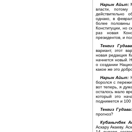
Нарын Айып:
М
власти, потому
действительно о
однако, в февра
более половины 
Конституции, но с
раз новая Конс
президентов, и по
Тенгиз Гудава
вариант, этот ва
новая редакция Ко
начнется новый. Н
о создании Нацио
какое же это доб
Нарын Айып:
Н
боролся с пережи
вот теперь, я дум
осталось мало вре
который это нач
поднимется и 100 
Тенгиз Гудава
прогноз?
Кубанычбек А
Аскару Акаеву. Ас
14 января состо