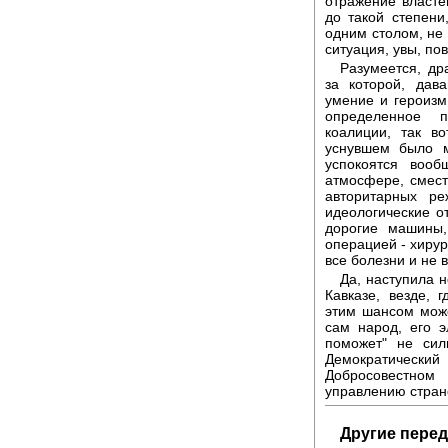
отражение власте
до такой степени
одним столом, не 
ситуация, увы, по
Разумеется, др
за которой, дав
умение и героизм
определенное п
коалиции, так в
уснувшем было м
успокоятся вооб
атмосфере, смест
авторитарных р
идеологические от
дорогие машины,
операцией - хирур
все болезни и не 
Да, наступила н
Кавказе, везде, 
этим шансом може
сам народ, его 
поможет" не сил
Демократический
Добросовестно
управлению стран
Другие перед