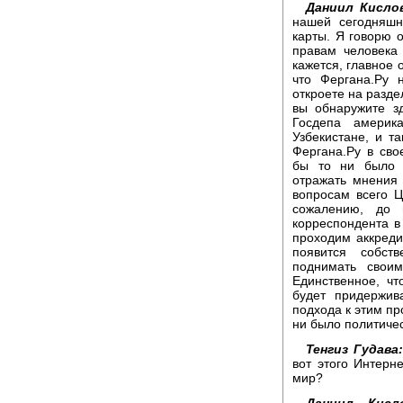
Даниил Кисло
нашей сегодняшн
карты. Я говорю о
правам человека 
кажется, главное 
что Фергана.Ру 
откроете на разде
вы обнаружите з
Госдепа америк
Узбекистане, и т
Фергана.Ру в св
бы то ни было 
отражать мнения
вопросам всего Ц
сожалению, до 
корреспондента в 
проходим аккреди
появится собст
поднимать свои
Единственное, чт
будет придержив
подхода к этим пр
ни было политичес
Тенгиз Гудава:
вот этого Интерне
мир?
Даниил Кисл