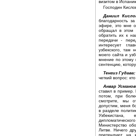
визитом в Испани
Господин Кислов
Даниил Кисло
благодарность з
эфире, это мне о
обращал в этом 
обратить их к н
передачи - пере
интересует гла
узбекского, там 
моего сайта и уз
мнение по этому в
сентенцию, котор
Тенгиз Гудава:
четкий вопрос: кт
Анвар Усманов
ставил в пример.
потом, при боле
смотрите, мы от
допустим, меня бо
в разделе полити
Узбекистана, 
дипломатическо
Министерство обо
Литве. Ничего др
претендуют на к