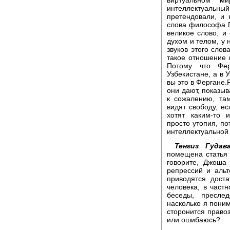
интеллектуальный 
претендовали, и к
слова философа Ге
великое слово, и
духом и телом, у
звуков этого слов
такое отношение к
Потому что Фер
Узбекистане, а в 
вы это в Фергане.
они дают, показыв
к сожалению, та
видят свободу, е
хотят каким-то 
просто утопия, по
интеллектуальной
Тенгиз Гудава
помещена статья 
говорите, Джоша
репрессий и альт
приводятся дост
человека, в част
беседы, пресле
насколько я поним
сторонится правоз
или ошибаюсь?