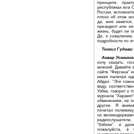
принципе, прак
республиках юга С
России, вспомнит
плохо об этом зн
да, мне кажется
президент или не
жизнь, будет ли о
Да, к сожалению,
подробности по эт
Тенгиз Гудава:
Анвар Усманов
хочу сказать: г
мнений. Давайте 
сайте "Фергана" и
какая палитра ид
Абдал: "Эти сомн
виду, соответстве
Узбек, говорит о т
журнала "Харакят"
обвинениям, не п
другое. Я внима
почитал полемику,
но великодержавны
радиослушатели,
"бзбеки", и дал
пожалуйста, в 
участников полеми