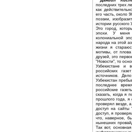
последних трех ле
как действительн
его часть, около 
поэзии, изобрази
истории русского 
Это город, кото
эпохи. У меня 
колониальной эп
народа на этой аз
жизни я стараюс
мотивы, от плова
друзей, это перв
"Новости", то осн
Узбекистане и 
российских газе
источников. Дел
Узбекистан пребы
последнее врем
российские газет
сказать, когда я 
прошлого года, я
проверял везде, а
доступ на сайты "
доступ, я проверя
что, наверное, б
нынешних провайде
Так вот, основна
информационные 