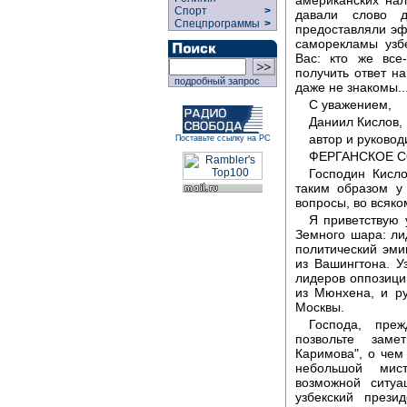
Спорт
>
давали слово д
Спецпрограммы
>
предоставляли эф
саморекламы узбе
Вас: кто же все
получить ответ н
подробный запрос
даже не знакомы..
С уважением,
Даниил Кислов,
автор и руковод
Поставьте ссылку на РС
ФЕРГАНСКОЕ 
Господин Кисл
таким образом у
вопросы, во всяко
Я приветствую 
Земного шара: ли
политический эми
из Вашингтона. У
лидеров оппозици
из Мюнхена, и ру
Москвы.
Господа, пре
позвольте заме
Каримова", о чем
небольшой мис
возможной ситуа
узбекский прези