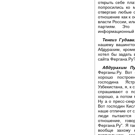
открыть себе пла
попросились ко 
отвергаю любые о
отношение как к о
власти России, и
партиям. Это 
информационный ж
Тенгиз Гудав
нашему вашингто
Абдурахим, кром
хотел бы задать 
сайта Фергана.Ру
Абдурахим Пу
Ферганы.Ру. Вот 
хорошо построе
господина Ястр
Узбекистана, я, к
спрашивают о по
хорошо, а потом м
Ну а о пресс-секр
Вот господин Кисл
наше отличие от с
люди пытаются к
отношение, гов
Фергана.Ру". Я та
вообще захожу 
виртуальном м