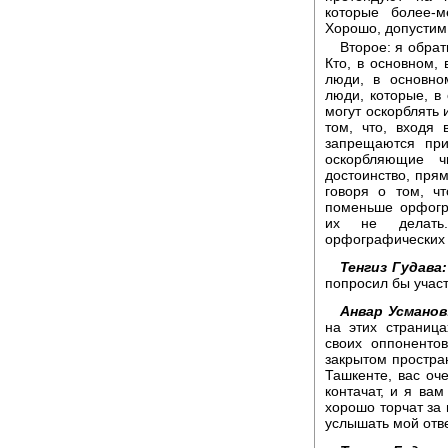
которые более-
Хорошо, допустим,
Второе: я обра
Кто, в основном, 
люди, в основно
люди, которые, в
могут оскорблять 
том, что, входя 
запрещаются при
оскорбляющие ч
достоинство, пря
говоря о том, ч
поменьше орфогр
их не делать
орфографических 
Тенгиз Гудава:
попросил бы участ
Анвар Усманов
на этих страниц
своих оппоненто
закрытом простран
Ташкенте, вас оч
контачат, и я вам
хорошо торчат за 
услышать мой отве