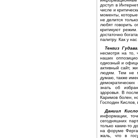
доступ в Интернет
числе и критическ
моменты, которые 
не делится тольк
любят говорить о
критикуют режим.
достаточно богата
палитру. Как у на
Тенгиз Гудава
несмотря на то, 
наших оппозицио
одиозный и официо
активный сайт, ж
людям. Тем не м
думаю, также име
демократических
знать об избра
здоровья. В посл
Каримов болен, н
Господин Кислов, 
Даниил Кисло
информации, точ
сегодняшних парт
только какие-то д
на форуме Ферга
жаль, что в гос