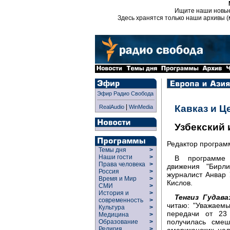
Ищите наши новы
Здесь хранятся только наши архивы (
Эфир Радио Свобода
|
Кавказ и Ц
RealAudio
WinMedia
Узбекский и
Редактор програ
Темы дня
>
Наши гости
>
В программе 
Права человека
>
движения "Бирли
Россия
>
журналист Анвар 
Время и Мир
>
Кислов.
СМИ
>
История и
>
Тенгиз Гудава
современность
>
читаю: "Уважаем
Культура
>
передачи от 23
Медицина
>
получилась сме
Образование
>
Религия
>
американских на