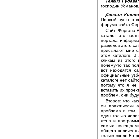
Тенгиз Гудава
господин Усманов,
Даниил Кисло
Первый пункт отве
форума сайта Фер
Сайт Фергана.Р
каталог, это част
портала информа
разделов этого са
присылают мне с
этом каталоге. В 
кликам из этого 
почему-то так пол
вот находятся с
официальные узбе
каталоге нет сайт
потому что я не 
вставить их проект
проблем, они буду
Второе: что ка
он практически 
проблема в том, 
один только челов
жена и программ
самых посещаемы
общего количеств
только около 5 п