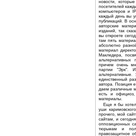
новости, которы
посетителей кажды
компьютеров и IP
каждый день вы у
публикаций. В осн
авторские матер
изданий, так ска
вы откроете сегод
там пять материа
абсолютно разно
материал директо
Макледера, посв
альтернативных 
причем очень мн
партии "Эрк". 
альтернативные.
единственный раз
автора. Позиция е
даем различные м
есть и официоз,
материалы.
Еще я бы хотел
уши каримовского
прочего, мой сайт
сайтам, и сегодня
оппозиционных са
тюрьмам и пол
правозащитное о