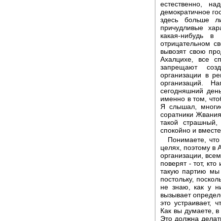
естественно, н
демократичное гос
здесь больше л
причудливые хар
какая-нибудь в
отрицательном св
вывозят свою про
Ахалцихе, все с
запрещают созд
организации в р
организаций. 
сегодняшний ден
именно в том, что
Я слышал, многи
соратники Жвания,
такой страшный,
спокойно и вмест
Понимаете, что
целях, поэтому в 
организации, всем
поверят - тот, кт
такую партию мы 
постольку, поскол
не знаю, как у н
вызывает определе
это устраивает, 
Как вы думаете, в
Это должна делат