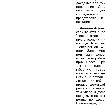
доходные политик
периферия". Одна
опасаются тенде
сопредельной
представляющий 
развитию:
Арарат Асуян:
связываются с р
"центр-регион" 
иметь геополитич
методы. А вот п
"центр-регион" =
этом. Здесь мно
поднимали вопрос
может покоробит
причин ассоцииру
так, определенн
губернии, под
мажоритарный деп
Есть еще другая 
ликвидации район
призме демограф
решать для терри
том числе и дума
находимся на стык
центр, но здес
Ниноцминда, и 