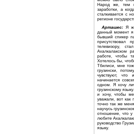
Народ же, тем 
заработки, а ког
сталкивается с н
регионе государст
Арташес:
Я жи
данный момент я 
бывший спикер п
присутствовал 
телевизору, ст
Ахалкалакском р
работе, чтобы т
Хотелось бы, чтоб
Тбилиси, мне тож
грузински, пото
чувствуют, что
начинается совсе
одном. Я хочу ли
грузинскому языку
и хочу, чтобы м
уважали, вот как 
точно так же мен
научусь грузинском
отношение, что у
любите Ахалкалаки
руководство Грузии
языку.