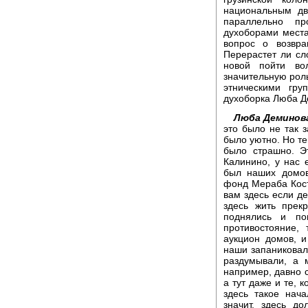
национальным дв
параллельно пр
духоборами места
вопрос о возвра
Перерастет ли сл
новой пойти во
значительную рол
этническими гру
духоборка Люба Д
Люба Деминов
это было не так 
было уютно. Но те
было страшно. Э
Калинино, у нас 
был наших домов
фонд Мераба Кост
вам здесь если де
здесь жить прек
поднялись и по
противостояние, 
аукцион домов, и
наши запаниковал
раздумывали, а 
например, давно с
а тут даже и те, 
здесь такое нача
значит, здесь д