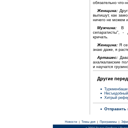
обязательно что-н
Женщина:
Друг
выпишут, как замо
ничего не можем и
Мужчина:
В Тб
сепаратисты", -
кричать.
Женщина:
Я се
знаю даже, я раст
Арташес:
Дава
ахалкалакские пол
и научатся грузин
Другие перед
Туркменбаши 
Несъедобный
Хитрый рефе
Отправить 
Новости
Темы дня
Программы
Эфи
|
|
|
c 2004 Радио Свобода / Ради