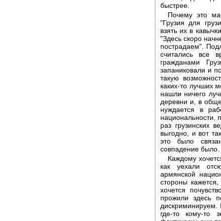
быстрее.
Почему это ма
"Грузия для груз
взять их в кавычк
"Здесь скоро начн
пострадаем". Подл
считались все 
гражданами Гру
запаниковали и п
такую возможност
каких-то лучших м
нашли ничего луч
деревни и, в обще
нуждается в раб
национальности, п
раз грузинских в
выгодно, и вот та
это было связа
совпадение было.
Каждому хочетс
как уехали отс
армянской нацио
стороны кажется,
хочется почувств
прожили здесь п
дискриминируем. Н
где-то кому-то 