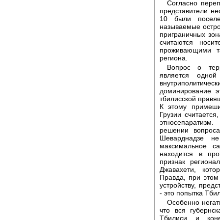
Согласно переп
представители не
10 были поселе
называемые остро
приграничных зона
считаются носи
проживающими т
региона.
Вопрос о терр
является одно
внутриполитическ
доминирование э
тбилисской правя
К этому примеши
Грузии считается
этносепаратизм.
решении вопроса
Шеварднадзе н
максимальное са
находится в про
признак региона
Джавахети, кото
Правда, при этом
устройству, пред
- это попытка Тби
Особенно негат
что вся губернс
Тбилиси, и, кон