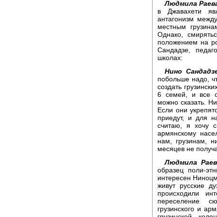
Людмила Раев
в Джавахети яв
антагонизм между
местным грузина
Однако, смирять
положением на ро
Сандадзе, педаг
школах:
Нино Сандадз
побольше надо, ч
создать грузински
6 семей, и все 
можно сказать. Нич
Если они укрепят
приедут, и для н
считаю, я хочу 
армянскому насе
нам, грузинам, н
месяцев не получа
Людмила Раев
образец поли-эт
интересен Ниноцм
живут русские д
происходили ин
переселение с
грузинского и ар
грузинской коло