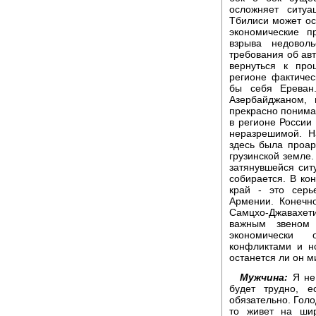
осложняет ситу
Тбилиси может ос
экономические п
взрыва недоволь
требования об ав
вернуться к про
регионе фактичес
бы себя Ереван
Азербайджаном, 
прекрасно понимая
в регионе России
неразрешимой. Н
здесь была проа
грузинской земле.
затянувшейся сит
собирается. В ко
край - это серь
Армении. Конечн
Самцхо-Джавахети
важным звеном 
экономически 
конфликтами и н
останется ли он 
Мужчина:
Я не 
будет трудно, е
обязательно. Голо
то живет на ши