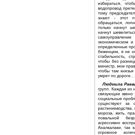
избираться, что
водопровод прете
тому председател
знают - этот п
обращаться, лопн
только начнут ше
начнут шевелитьс
самоуправление
экономическом и
определенные про
беженцем, я не хо
стабильность, с
чтобы без разниц
министр, мои пра
чтобы там князья 
умрет по дороге...
Людмила Раев
групп. Каждая из 
связующее звено у
социальные пробл
существуют за с
растениеводства, 
мороза, жить, пра
повальной без
агрессивно восп
Ахалкалаки, так к
огромное коли