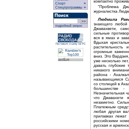
компактно прожив
Спорт
>
"Проблема Джа
Спецпрограммы
>
журналистка Людм
Людмила Раев
знающего любой 
подробный запрос
Джавахвети, сам
сильные противор
вся в ямах и зав
Вдыхая кристальн
Поставьте ссылку на РС
растительность 
огромные каменны
вниз. Это Вардзия
уже несколько лет
давать глубокие 
никакого вниман
района - Ахалка
называющимся Са
со столицей в Ах
большинстве -
Незначительная ча
что Джавахети я
незаметно. Сильн
Платежным средст
любая другая ва
прилавках лежат
российскими номе
русская и армянск