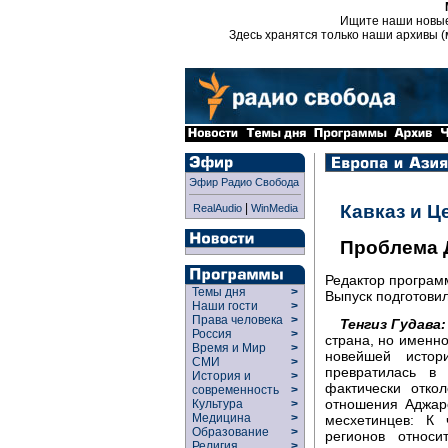
Ищите наши новы
Здесь хранятся только наши архивы (
Эфир Радио Свобода
|
Кавказ и Ц
RealAudio
WinMedia
Проблема 
Редактор програ
Темы дня
>
Выпуск подготови
Наши гости
>
Права человека
>
Тенгиз Гудава:
Россия
>
страна, но именн
Время и Мир
>
новейшей истор
СМИ
>
превратилась в 
История и
>
фактически отко
современность
>
отношения Аджарс
Культура
>
Медицина
>
месхетинцев: К 
Образование
>
регионов относи
Религия
>