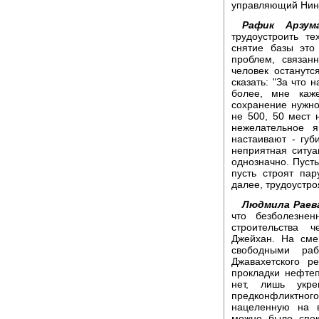
управляющий Нин
Рафик Арзума
трудоустроить т
снятие базы это 
проблем, связан
человек останутс
сказать: "За что
более, мне каж
сохранение нужно
не 500, 50 мест н
нежелательное я
настаивают - губ
неприятная ситуа
однозначно. Пусть
пусть строят пар
далее, трудоустро
Людмила Раев
что безболезне
строительства 
Джейхан. На сме
свободными раб
Джавахетского р
прокладки нефтеп
нет, лишь укр
предконфликтно
нацеленную на в
можно было спок