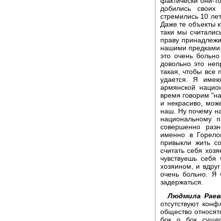
фактически они-то
добились своих
стремились 10 лет
Даже те объекты к
таки мы считалис
праву принадлежи
нашими предками, 
это очень больно
довольно это неп
такая, чтобы все 
удается. Я име
армянской нацио
время говорим "наш
и некрасиво, може
наш. Ну почему на
национальному 
совершенно разн
именно в Горело
привыкли жить с
считать себя хозя
чувствуешь себя 
хозяином, и вдруг
очень больно. Я 
задержаться.
Людмила Раев
отсутствуют конф
общество относятс
бок о бок сущес