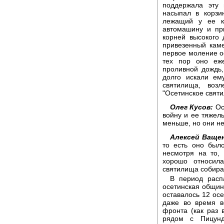
поддержала эту 
насыпал в корзи
лежащий у ее к
автомашину и пр
корней высокого
привезенный каме
первое моление ос
тех пор оно еж
проливной дождь,
долго искали ем
святилища, воз
"Осетинское свят
Олег Кусов:
Ос
войну и ее тяжелы
меньше, но они не
Алексей Ващен
то есть оно было
несмотря на то,
хорошо относил
святилища собирал
В период расп
осетинская общин
оставалось 12 осе
даже во время в
фронта (как раз 
рядом с Пицунд