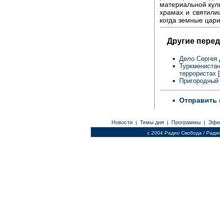
материальной кул
храмах и святили
когда земные цари
Другие перед
Дело Сергея 
Туркменистан
террористах
[
Пригородный 
Отправить 
Новости
Темы дня
Программы
Эфи
|
|
|
c 2004 Радио Свобода / Ради