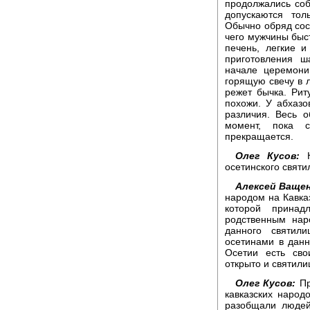
продолжались со
допускаются тол
Обычно обряд сост
чего мужчины быс
печень, легкие и
приготовления ш
начале церемони
горящую свечу в л
режет бычка. Рит
похожи. У абхазо
различия. Весь 
момент, пока с
прекращается.
Олег Кусов:
К
осетинского свят
Алексей Ващен
народом на Кавказ
которой принад
родственным нар
данного святил
осетинами в данн
Осетии есть св
открыто и святили
Олег Кусов:
Пр
кавказских народ
разобщали людей