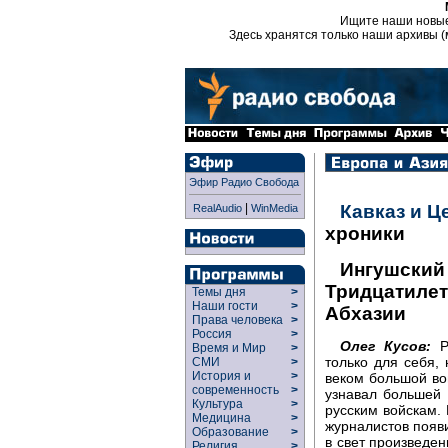
Ищите наши новы
Здесь хранятся только наши архивы (
Эфир Радио Свобода
|
Кавказ и Ц
RealAudio
WinMedia
хроники
Ингушский 
Тридцатилет
Темы дня
>
Наши гости
>
Абхазии
Права человека
>
Россия
>
Олег Кусов:
Ру
Время и Мир
>
только для себя, 
СМИ
>
История и
>
веком большой вой
современность
>
узнавал большей 
Культура
>
русским войскам. 
Медицина
>
журналистов появи
Образование
>
в свет произведен
Религия
>