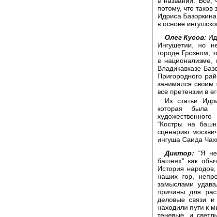
в названии. Все,
потому, что таков
Идриса Базоркина.
в основе ингушско
Олег Кусов:
Ид
Ингушетии, но н
городе Грозном, 
в национализме, 
Владикавказе Баз
Пригородного ра
занимался своим т
все претензии в ег
Из статьи Идр
которая была 
художественного
"Костры на башн
сценарию москви
ингуша Саида Чахк
Диктор:
"Я не
башнях" как обыч
История народов
наших гор, непр
замыслами удава
причины для рас
деловые связи и
находили пути к м
теневые, и светл