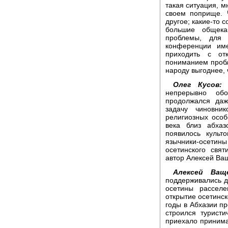
такая ситуация, м
своем поприще. Ч
другое; какие-то 
большие общека
проблемы, для 
конференции име
приходить с от
пониманием проб
народу выгоднее,
Олег Кусов:
Н
непрерывно обо
продолжался даж
задачу чиновни
религиозных особ
века близ абха
появилось культ
язычники-осетин
осетинского свя
автор Алексей Ва
Алексей Ваще
поддерживались др
осетины рассел
открытие осетинск
годы в Абхазии пр
строился турист
приехало принимат