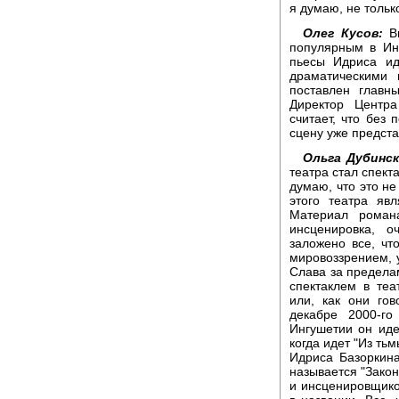
я думаю, не тольк
Олег Кусов:
Вн
популярным в Ин
пьесы Идриса ид
драматическими 
поставлен главн
Директор Центра
считает, что без 
сцену уже предст
Ольга Дубинск
театра стал спект
думаю, что это не
этого театра яв
Материал роман
инсценировка, 
заложено все, ч
мировоззрением, 
Слава за пределам
спектаклем в теа
или, как они гов
декабре 2000-го
Ингушетии он иде
когда идет "Из ть
Идриса Базоркина
называется "Закон
и инсценировщико