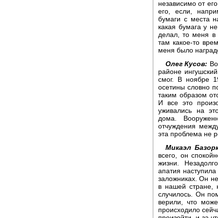
независимо от его
его, если, напр
бумаги с места н
какая бумага у не
делал, то меня в
там какое-то вре
меня было наград
Олег Кусов:
Во
районе ингушский
смог. В ноябре 1
осетины словно по
таким образом от
И все это произ
уживались на эт
дома. Вооружен
отчуждения между
эта проблема не р
Микаэл Базорк
всего, он спокой
жизни. Незадолг
апатия наступила 
заложниках. Он не
в нашей стране, 
случилось. Он по
верили, что може
происходило сейча
произойти, и за ч