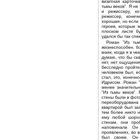
визитная карточк
тьмы веков". Я не 
и режиссеру, ко
режиссер, конеч
хорошая, но если
героев, которые 
плоском листе б
удался бы так спек
Роман "Из ть
жизнеспособен, бо
маяк, когда я в ч
думаю, что бы ск
нет, нет ощущения
бесследно пройти
человеком был, ес
стал, это, конечн
Идрисом. Роман "
менее значительн
"Из тьмы веков". 
стены были в фот
переоборудована
квартирой был зал
тем более никто н
ему любой шорох
стенам, они про
напоминали. Он
проявлениях, во в
был своим. Он 