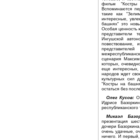
фильм "Костры
Вспоминаются пе
такие как "Зели
интересные, увле
башнях" это новы
Особая ценность к
представители т
Ингушской автон
повествование, 
представителе
межреспубликан
сценария Максим
которых, очевидн
еще интересных,
народов ждет сво
культурных сил 
"Костры на башня
остаться без посл
Олег Кусов:
О 
Идрисе Базоркин
республиканского 
Микаэл Базор
презентация шес
дочери Базоркина
очень удачные, о
ничего. И первый,