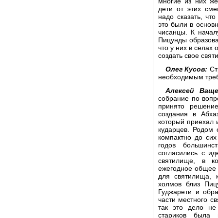
многие из них ж
дети от этих см
надо сказать, чт
это были в основ
чисанцы. К начал
Пицунды образова
что у них в селах
создать свое свят
Олег Кусов:
Ст
необходимым тре
Алексей Ваще
собрание по вопр
принято решение
создания в Абха
который приехал 
кударцев. Родом 
компактно до сих
годов большинс
согласились с ид
святилище, в к
ежегодное общее 
для святилища, 
холмов близ Пиц
Гуджарети и обр
части местного с
так это дело не
стариков была 