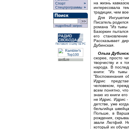
на жизнь кавказс
Спорт
>
интересовала те
Спецпрограммы
>
традиции, чем во
Для Ингушетии
Писатель родился 
подробный запрос
романа "Из тьмы 
Базоркин пытался
его становлени
Рассказывает дир
Поставьте ссылку на РС
Дубинская.
Ольга Дубинск
скорее, просто ч
творчеству и к т
народа. В послед
книги: "Из тьмы
"Воспоминания об
Идрис предстае
человеком, прежд
всем понятно, что
знаю из книги его
не Идрис. Идрис -
детстве, уже когд
бельгийца швейца
Польше, в Варша
рождения, скрывал
звали Лютфий. Но
который их обуча