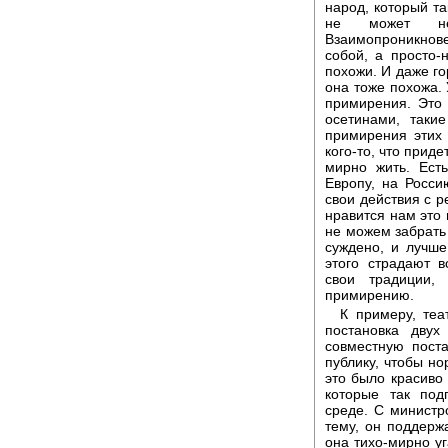
народ, который та
не может не
Взаимопроникнове
собой, а просто-
похожи. И даже го
она тоже похожа. 
примирения. Это
осетинами, таки
примирения этих
кого-то, что приде
мирно жить. Ест
Европу, на Росс
свои действия с р
нравится нам это 
не можем забрать
суждено, и лучше
этого страдают 
свои традиции, 
примирению.
К примеру, теа
постановка двух
совместную поста
публику, чтобы но
это было красиво
которые так под
среде. С министр
тему, он поддержа
она тихо-мирно уг