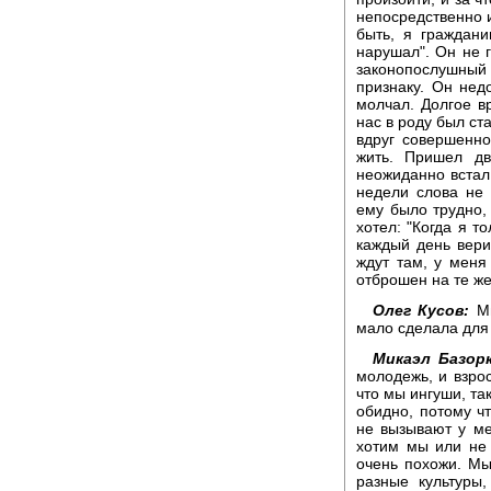
непосредственно и
быть, я граждани
нарушал". Он не г
законопослушный
признаку. Он нед
молчал. Долгое в
нас в роду был ст
вдруг совершенн
жить. Пришел дв
неожиданно встал,
недели слова не 
ему было трудно, 
хотел: "Когда я т
каждый день вери
ждут там, у меня
отброшен на те же
Олег Кусов:
Ми
мало сделала для
Микаэл Базорк
молодежь, и взрос
что мы ингуши, та
обидно, потому ч
не вызывают у ме
хотим мы или не
очень похожи. Мы
разные культуры