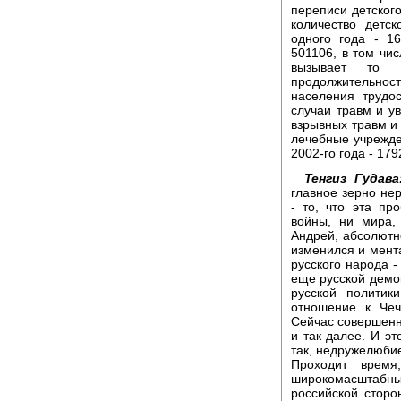
переписи детского
количество детс
одного года - 1
501106, в том чис
вызывает то о
продолжительно
населения трудо
случаи травм и у
взрывных травм и 
лечебные учрежде
2002-го года - 17
Тенгиз Гудава
главное зерно не
- то, что эта пр
войны, ни мира, 
Андрей, абсолютно
изменился и мента
русского народа -
еще русской демо
русской политик
отношение к Чеч
Сейчас совершенно
и так далее. И эт
так, недружелюбие
Проходит время
широкомасштабн
российской сторо