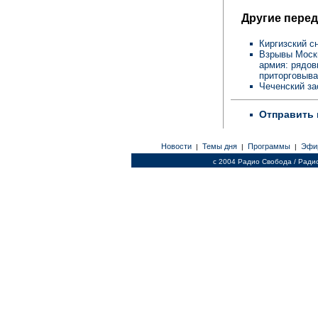
Другие перед
Киргизский с
Взрывы Москв
армия: рядов
приторговыв
Чеченский за
Отправить 
Новости
Темы дня
Программы
Эфи
|
|
|
c 2004 Радио Свобода / Ради