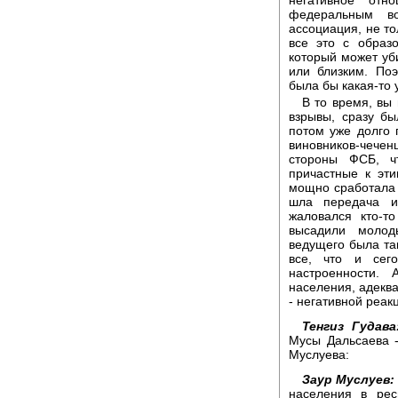
федеральным в
ассоциация, не то
все это с образо
который может уб
или близким. По
была бы какая-то 
В то время, вы 
взрывы, сразу бы
потом уже долго 
виновников-чеч
стороны ФСБ, ч
причастные к эт
мощно сработала а
шла передача и 
жаловался кто-т
высадили молод
ведущего была так
все, что и сег
настроенности. 
населения, адеква
- негативной реакц
Тенгиз Гудава
Мусы Дальсаева 
Муслуева:
Заур Муслуев:
населения в рес