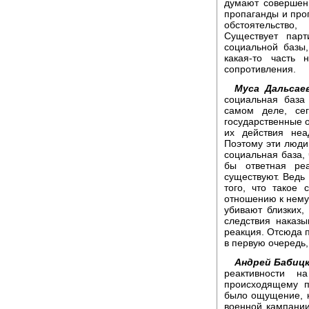
думают совершен
пропаганды и про
обстоятельство
Существует пар
социальной базы,
какая-то часть 
сопротивления.
Муса Дальсаев
социальная база 
самом деле, се
государственные о
их действия неа
Поэтому эти люди
социальная база, 
бы ответная ре
существуют. Ведь
того, что такое 
отношению к нему 
убивают близких,
следствия наказы
реакция. Отсюда п
в первую очередь,
Андрей Бабицк
реактивности 
происходящему п
было ощущение, к
военной кампании