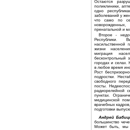
Остаются разру
поликлиники, апт
одно республика
заболеваний у же
что само по се
новорожденных
пренатальной и м
Второе - недо
Республики. В
насильственной 
жизни населени
миграция насел
бесконтрольный з
городах и селах.
в любое время ин
Рост беспризорн
подростки. Неста
свободного перед
посты. Недееспос
радиорелейной с
пунктах. Ограни
медицинской пом
врачебных кадров,
подготовки выпус
Андрей Бабиц
большинство чече
Может быть, мы 