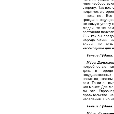
-противоборствую
сторону. Так вот,
подвижек в сторон
- пока нет. Все
граждане ощущают
же самую угрозу 
людей, те же сам
состоянии психоло
Они как бы предо
народа Чечни, н
войны. Но есть 
необходимы для н
Тенгиз Гудава:
Муса Дальсаев
потребностью, та
день в городе
государственных
напиться, скажем,
сам. То ли он выр
как может. Для ме
ли это Евроэне
правительство н
населения. Оно н
Тенгиз Гудава:
Муса Дальсае