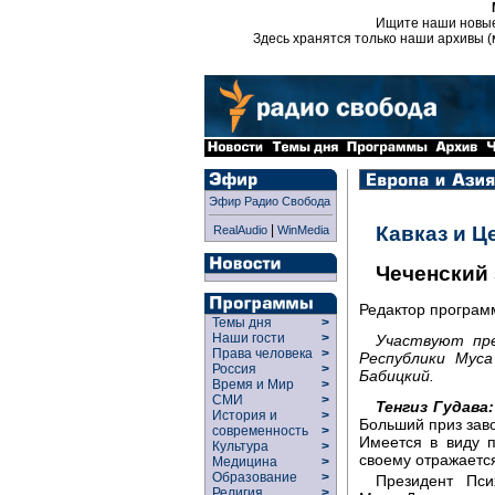
Ищите наши новы
Здесь хранятся только наши архивы (
Эфир Радио Свобода
|
Кавказ и Ц
RealAudio
WinMedia
Чеченский 
Редактор програ
Темы дня
>
Наши гости
>
Участвуют пре
Права человека
>
Республики Мус
Россия
>
Бабицкий.
Время и Мир
>
СМИ
>
Тенгиз Гудава:
История и
>
Больший приз зав
современность
>
Имеется в виду п
Культура
>
своему отражаетс
Медицина
>
Образование
>
Президент Пси
Религия
>