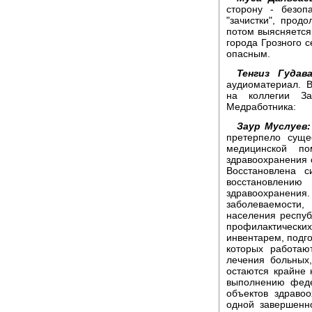
сторону - безоп
"зачистки", прод
потом выясняется,
города Грозного с
опасным.
Тенгиз Гудава
аудиоматериал. 
на коллегии З
Медработника:
Заур Муслуев
претерпело суще
медицинской по
здравоохранения 
Восстановлена с
восстановлению
здравоохранения
заболеваемости
населения респуб
профилактических
инвентарем, подго
которых работаю
лечения больных
остаются крайне 
выполнению феде
объектов здраво
одной завершенн