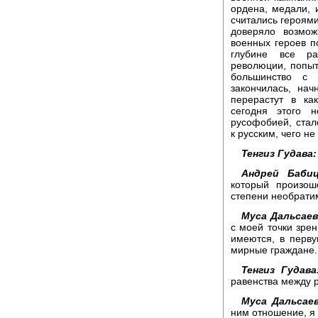
ордена, медали, 
считались героями
доверяло возмож
военных героев по
глубине все ра
революции, попыт
большинство с 
закончилась, нач
перерастут в ка
сегодня этого 
русофобией, стал
к русским, чего н
Тенгиз Гудава:
Андрей Бабиц
который произош
степени необрати
Муса Дальсаев
с моей точки зрен
имеются, в перв
мирные граждане.
Тенгиз Гудава
равенства между 
Муса Дальсаев
ним отношение, я 