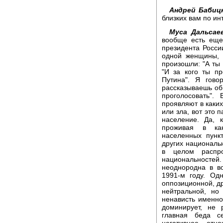
Андрей Бабиц
близких вам по и
Муса Дальсаев
вообще есть еще
президента Росси
одной женщины, 
произошли: "А ты к
"И за кого ты пр
Путина". Я гово
рассказываешь об 
проголосовать".
проявляют в каких
или зла, вот это 
население. Да, 
проживая в как
населенных пунк
других национальн
в целом распр
национальносте
неоднородна в в
1991-м году. Од
оппозиционной, др
нейтральной, но
ненависть именно
доминирует, не 
главная беда с
негативное отн