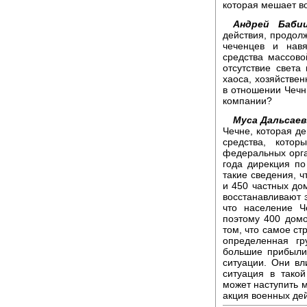
которая мешает во
Андрей Бабиц
действия, продолж
чеченцев и нав
средства массов
отсутствие света
хаоса, хозяйствен
в отношении Чечн
компании?
Муса Дальсаев
Чечне, которая де
средства, кото
федеральных орга
года дирекция по
такие сведения, ч
и 450 частных дом
восстанавливают э
что население Ч
поэтому 400 домо
том, что самое ст
определенная гр
большие прибыли,
ситуации. Они вл
ситуация в тако
может наступить м
акция военных дей