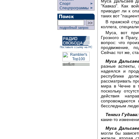
Муса Дальсаев д
Спорт
>
"Кавказ". Как в
Спецпрограммы
>
приводит ли к о
таких вот "пациен
В пражской сту
коллега, специали
подробный запрос
Муса, вот при
Грозного в Прагу
вопрос: что прои
продвижение, по
Поставьте ссылку на РС
Сейчас тот же, с
Муса Дальсаев
разные аспекты, 
надеялся и прод
республике дол
рассматривать про
мира в Чечне в 
поскольку отсутс
действия напр
сопровождаются 
бесследным людей,
Тенгиз Гудава:
какие-то изменени
Муса Дальсаев
могли бы зависет
жители, вторая с