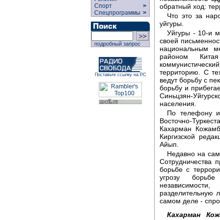
обратный ход: тер
Спорт
>
Спецпрограммы
>
Что это за нар
уйгуры.
Уйгуры - 10-и 
своей письменнос
подробный запрос
национальным м
районом Кита
коммунистически
территорию. С те
Поставьте ссылку на РС
ведут борьбу с пе
борьбу и прибега
Синьцзян-Уйгурс
населения.
По телефону и
Восточно-Туркес
Кахарман Кожамб
Киргизской реда
Айып.
Недавно на сам
Сотрудничества 
борьбе с террор
угрозу борьбе
независимости
разделительную 
самом деле - спр
Кахарман Кож