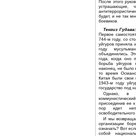
После этого руков
устрашающие, 
антитеррористич
будет, и не так мн
боевиков.
Тенгиз Гудава:
Первое самостоят
744-м году, со ст
уйгуров приняла и
году мусульман
объединились. Эт
года, когда оно
борьба уйгуров 
наконец, не было 
то время Османс
Китая были свои 
1943-м году уйг
государство под н
Однако, в 1
коммунистический
присоединив ее к
пор идет непр
освободительного 
И мы возвращае
организации бор
означать? Вот есл
собой национал