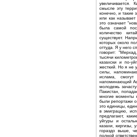
увеличивается. 
смысле эту терри
конечно, и такие 
или как называет 
это означает "нов
была самой пос
количество кит
существует. Напр
которых около по
оттуда. Я у него 
говорит: "Мерхад
тысячи километров
казахски и по-уй
жесткий. Но я не 
силы, напоминаю
ислама, смогут
напоминающий Афг
молодежь зачасту
Пакистан, попада
многие моменты ко
были репортажи о 
это единицы, един
в эмиграцию, исп
предлагают, как
уйгуры и осталь
казахи, киргизы, 
гораздо выше, ч
полной ответствен