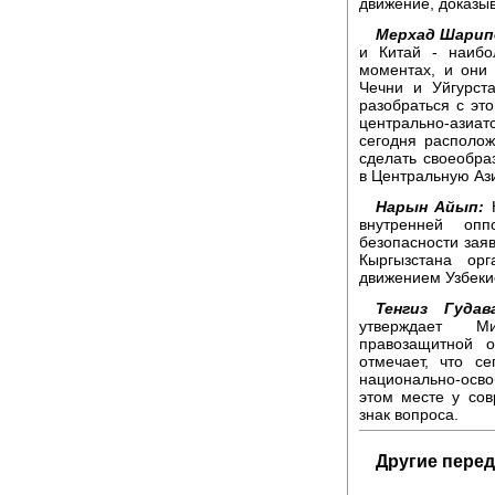
движение, доказыв
Мерхад Шарип
и Китай - наибо
моментах, и они
Чечни и Уйгурст
разобраться с эт
центрально-азиатс
сегодня располо
сделать своеобра
в Центральную Ази
Нарын Айып:
внутренней оп
безопасности заяв
Кыргызстана ор
движением Узбеки
Тенгиз Гудав
утверждает Ми
правозащитной 
отмечает, что с
национально-осв
этом месте у сов
знак вопроса.
Другие перед