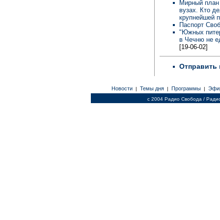
Мирный план 
вузах. Кто д
крупнейшей 
Паспорт Сво
"Южных питер
в Чечню не ед
[19-06-02]
Отправить 
Новости
Темы дня
Программы
Эфи
|
|
|
c 2004 Радио Свобода / Ради