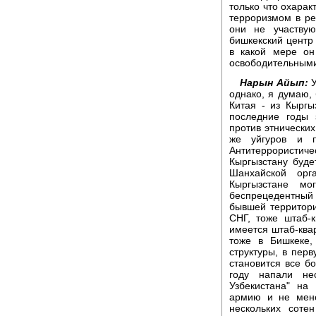
только что охарак
терроризмом в ре
они не участву
бишкекский центр
в какой мере он
освободительными
Нарын Айып:
У
однако, я думаю, 
Китая - из Кыргы
последние годы
против этнических
же уйгуров и п
Антитеррористич
Кыргызстану буде
Шанхайской орг
Кыргызстане мо
беспрецедентный 
бывшей территори
СНГ, тоже штаб-к
имеется штаб-ква
тоже в Бишкеке,
структуры, в перв
становится все бо
году напали не
Узбекистана" на
армию и не мен
нескольких соте