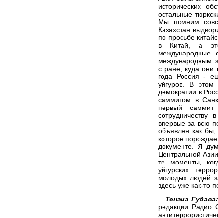
исторических обс
остальные тюркск
Мы помним совсе
Казахстан выдвори
по просьбе китай
в Китай, а эт
международные о
международным з
стране, куда они 
года Россия - е
уйгуров. В этом
демократии в Росс
саммитом в Санк
первый саммит
сотрудничеству 
впервые за всю п
объявлен как бы,
которое порождает
документе. Я ду
Центральной Азии,
те моменты, ког
уйгурских терро
молодых людей за
здесь уже как-то п
Тенгиз Гудава
редакции Радио 
антитеррористич