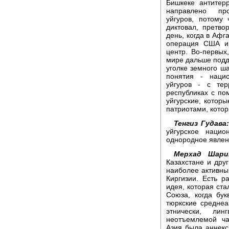
Бишкеке антитер
направлено про
уйгуров, потому
диктовал, претво
день, когда в Аф
операция США и 
центр. Во-первых
мире дальше подд
уголке земного ш
понятия - нацио
уйгуров - с тер
республиках с по
уйгурские, которы
патриотами, котор
Тенгиз Гудава
уйгурское нацио
однородное явлен
Мерхад Шари
Казахстане и друг
наиболее активны
Киргизии. Есть р
идея, которая ст
Союза, когда бу
тюркские среднеа
этнически, лин
неотъемлемой ча
Азия была аннекс