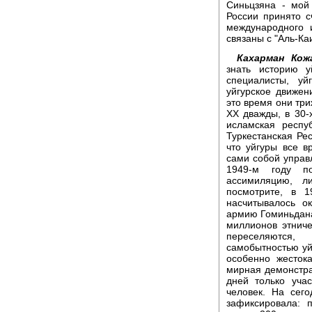
Синьцзяна - мой
России принято с
международного 
связаны с "Аль-Ка
Кахарман Кож
знать историю у
специалисты, уй
уйгурское движен
это время они три
ХХ дважды, в 30-х
исламская респу
Туркестанская Рес
что уйгуры все в
сами собой управ
1949-м году п
ассимиляцию, л
посмотрите, в 1
насчитывалось о
армию Гоминьдана
миллионов этниче
переселяются,
самобытностью уй
особенно жесток
мирная демонстрац
дней только уча
человек. На сег
зафиксировала: 