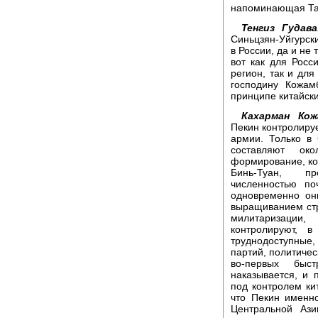
напоминающая Та
Тенгиз Гудава
Синьцзян-Уйгурск
в России, да и не
вот как для Рос
регион, так и для
господину Кожам
принципе китайск
Кахарман Кож
Пекин контролируе
армии. Только в
составляют ок
формирование, кот
Бинь-Туан, пр
численностью по
одновременно он
выращиванием стр
милитаризации
контролируют, в
труднодоступные, 
партий, политичес
во-первых быс
наказывается, и 
под контролем ки
что Пекин именн
Центральной Ази