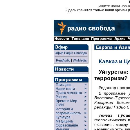
Ищите наши новы
Здесь хранятся только наши архивы (
Эфир Радио Свобода
|
Кавказ и Ц
RealAudio
WinMedia
Уйгурстан:
терроризм?
Темы дня
>
Редактор прог
Наши гости
>
В программе 
Права человека
>
Россия
>
Восточно-Туркес
Время и Мир
>
Кахарман Кожам
СМИ
>
редакций Радио С
История и
>
современность
>
Тенгиз Гудав
Культура
>
геополитических 
Медицина
>
оказались между
Образование
>
независимость вд
Религия
>