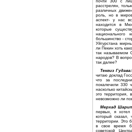
почти 300 с ли
расстрелян, тольк
различных движе
роль, но в миро
аспект- у нас в
находится в Мюн
которые существ
национального 
большинство - ст
Уйгурстана мирны
ли Пекин хоть как
так называемом 
народов? В вопро
так далее?
Тенгиз Гудава
читаю доклад Госс
что за последн
покалечили 330 ч
насколько китайск
это территория,
невозможно ли по
Мерхад Шарип
первых, я хотел
который сказал,
территории. Это б
в свое время б
советской Центр