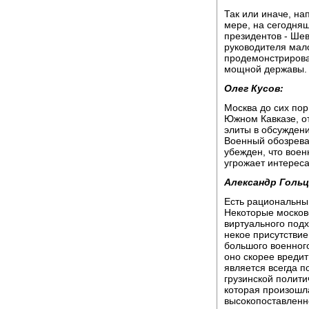
Так или иначе, на
мере, на сегодня
президентов - Ше
руководителя мало
продемонстриров
мощной державы.
Олег Кусов:
Москва до сих по
Южном Кавказе, о
элиты в обсужден
Военный обозрева
убежден, что вое
угрожает интереса
Александр Гольц
Есть рациональны
Некоторые московс
виртуального под
некое присутствие
большого военного
оно скорее вредит
является всегда п
грузинской полити
которая произошла
высокопоставленн