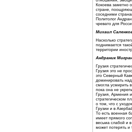
Кокоева заметно о
стране, поощряющ
соседними странам
Политолог Андрани
чревато для Росси
Михаил Саленков
Насколько стратег
поднимается такой
территории иност
Андраник Мигран
Грузия стратегиче
Грузия это не прос
это Северный Кавк
доминировать над 
смогла усмирить в
пока она не укреп
Грузия, Армения и
стратегическом пл
о том, что с уход
Грузии и в Азерба
То есть военная б
имеет прямого со
весьма слабой и в
может потерять и 