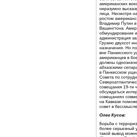
американских воен
неразумно высказ
лица. Несмотря н
ростом американск
Владимир Путин в
Вашингтона. Амери
обмундирование и
администрация зая
Грузию двухсот ин
назначения. Но по
вне Панкисского у
американцев в бо
должны однозначн
абхазскими сепар
в Панкисском уще
Совета по сотруд
Североатлантичес
совещания 19-ти 
обсуждаться инте
совещаниях совме
на Кавказе поможе
совет в бессмысл
Олег Кусов:
Борьба с террори
более серьезный у
такой вывод можно