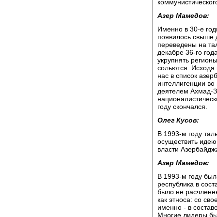
коммунистическог
Азер Мамедов:
Именно в 30-е год
появилось свыше д
переведены на та
декабре 36-го год
укрупнять регионы
сольются. Исходя 
нас в список азе
интеллигенции во
деятелем Ахмад-З
националистически
году скончался.
Олег Кусов:
В 1993-м году та
осуществить идею
власти Азербайджа
Азер Мамедов:
В 1993-м году бы
республика в сост
было не расчлене
как этноса: со св
именно - в состав
Многие лидеры бы