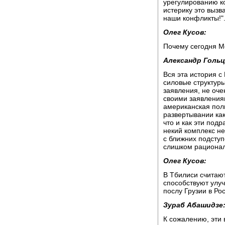
урегулированию к
истерику это вызв
наши конфликты!"
Олег Кусов:
Почему сегодня Мо
Александр Гольц
Вся эта история с
силовые структур
заявления, не оче
своими заявления
американская поли
развертывании как
что и как эти под
некий комплекс н
с ближних подступ
слишком рационал
Олег Кусов:
В Тбилиси считают
способствуют улу
послу Грузии в Ро
Зураб Абашидзе
К сожалению, эти 