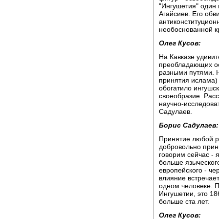
"Ингушетия" один
Агайсиев. Его обв
антиконституционн
необоснованной к
Олег Кусов:
На Кавказе удивит
преобладающих ос
разными путями. 
принятия ислама) 
обогатило ингушс
своеобразие. Расс
научно-исследова
Садулаев.
Борис Садулаев:
Принятие любой ре
добровольно прини
говорим сейчас - 
больше языческог
европейского - че
влияние встречает
одном человеке. П
Ингушетии, это 18
больше ста лет.
Олег Кусов: