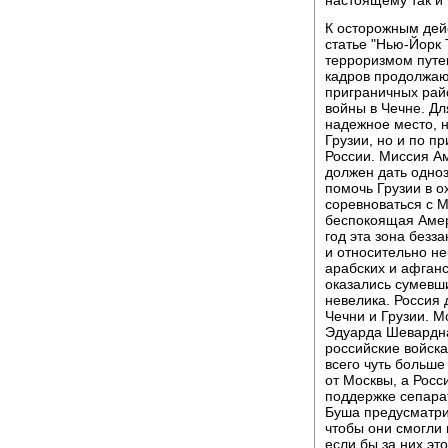
К осторожным дей
статье "Нью-Йорк 
терроризмом путе
кадров продолжаю
приграничных райо
войны в Чечне. Дл
надежное место, н
Грузии, но и по п
России. Миссия А
должен дать одноз
помочь Грузии в о
соревноваться с М
беспокоящая Амер
год эта зона без
и относительно н
арабских и афганс
оказались сумевш
невелика. Россия 
Чечни и Грузии. М
Эдуарда Шевардна
российские войск
всего чуть больше
от Москвы, а Росс
поддержке сепара
Буша предусматрив
чтобы они смогли 
если бы за них эт