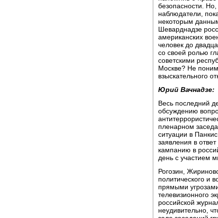
безопасности. Но,
наблюдатели, пока
некоторым данным
Шеварднадзе росс
американских воен
человек до двадца
со своей ролью г
советскими респуб
Москве? Не понима
взыскательного от
Юрий Вачнадзе:
Весь последний д
обсуждению вопро
антитеррористиче
пленарном заседа
ситуации в Панкис
заявления в ответ
кампанию в росси
день с участием м
Рогозин, Жириновс
политического и 
прямыми угрозами
телевизионного эк
российской журнал
неудивительно, чт
зале заседаний гр