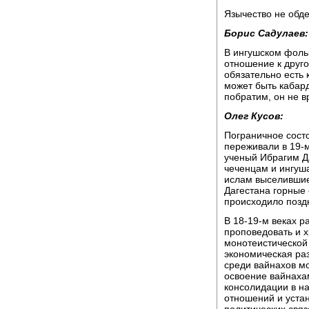
Язычество не обде
Борис Садулаев:
В ингушском фольк
отношение к друг
обязательно есть 
может быть кабард
побратим, он не вр
Олег Кусов:
Пограничное сост
переживали в 19-м
ученый Ибрагим Да
чеченцам и ингуш
ислам выселившие
Дагестана горные
происходило позд
В 18-19-м веках 
проповедовать и х
монотеистической
экономическая раз
среди вайнахов м
освоение вайнаха
консолидации в н
отношений и устан
политических связ