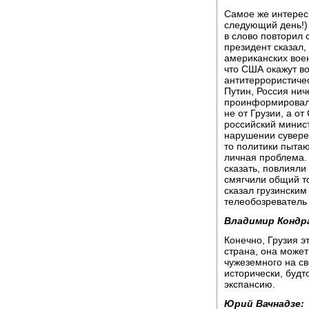
Самое же интересн
следующий день!)
в слово повторил 
президент сказал,
американских воен
что США окажут в
антитеррористичес
Путин, Россия нич
проинформировал
не от Грузии, а о
российский минист
нарушении суверен
то политики пытаю
личная проблема.
сказать, повлияли
смягчили общий то
сказал грузинским
телеобозреватель
Владимир Кондр
Конечно, Грузия э
страна, она може
чужеземного на св
исторически, будт
экспансию.
Юрий Вачнадзе: