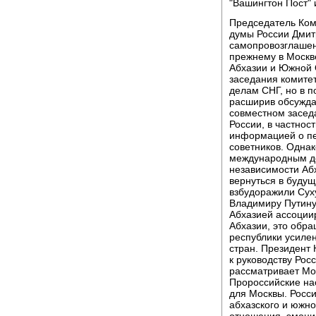
"Вашингтон Пост" 
Председатель Ком
думы России Дмитр
самопровозглашен
прежнему в Москв
Абхазии и Южной О
заседания комите
делам СНГ, но в п
расширив обсужда
совместном засед
России, в частност
информацией о пе
советников. Однак
международным де
независимости Аб
вернуться в будущ
взбудоражили Сух
Владимиру Путину
Абхазией ассоции
Абхазии, это обр
республики усилен
стран. Президент
к руководству Рос
рассматривает Мос
Пророссийские на
для Москвы. Росси
абхазского и южно
отношения, эмоци