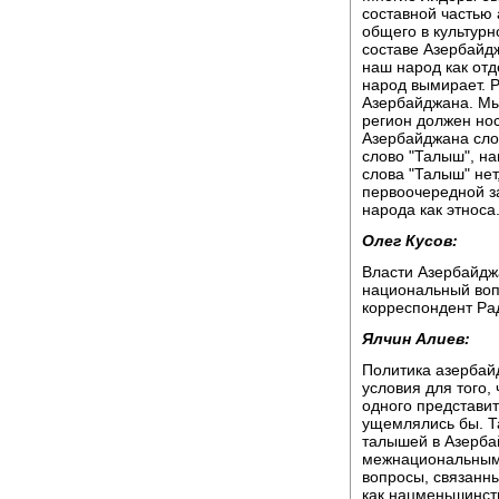
составной частью 
общего в культурн
составе Азербайдж
наш народ как отд
народ вымирает. Р
Азербайджана. Мы
регион должен нос
Азербайджана слов
слово "Талыш", н
слова "Талыш" не
первоочередной з
народа как этноса
Олег Кусов:
Власти Азербайджа
национальный вопр
корреспондент Ра
Ялчин Алиев:
Политика азербайд
условия для того,
одного представи
ущемлялись бы. Т
талышей в Азерба
межнациональным 
вопросы, связанны
как нацменьшинст