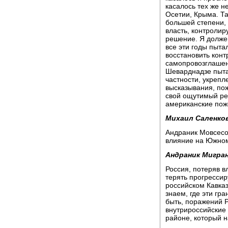
касалось тех же н
Осетии, Крыма. Та
большей степени, 
власть, контроли
решение. Я должен
все эти годы пыта
восстановить кон
самопровозглашен
Шеварднадзе пытал
частности, укреп
высказывания, по
свой ощутимый рез
американские пож
Михаил Саленков
Андраник Мовсесо
влияние на Южном
Андраник Мигран
Россия, потеряв в
терять прогресси
российском Кавказ
знаем, где эти гр
быть, поражений 
внутрироссийские 
районе, который 