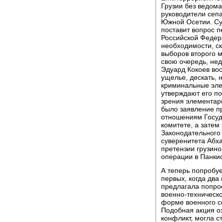
Грузии без ведома
руководители сепа
Южной Осетии. Су
поставит вопрос п
Российской Федера
необходимости, ск
выборов второго м
свою очередь, не
Эдуард Кокоев воо
ущелье, дескать, н
криминальные элем
утверждают его по
зрения элементар
было заявление п
отношениям Госуда
комитете, а затем
Законодательного
суверенитета Абх
претензии грузин
операции в Панки
А теперь попробуе
первых, когда два
предлагала попрос
военно-техническо
форме военного с
Подобная акция о
конфликт, могла с