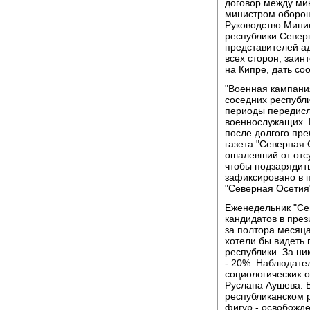
договор между м
министром оборон
Руководство Мини
республики Север
представителей а
всех сторон, заи
на Кипре, дать с
"Военная кампания
соседних республи
периоды передисл
военнослужащих. М
после долгого пр
газета "Северная 
ошалевший от отсу
чтобы подзарядить
зафиксировано в п
"Северная Осетия
Еженедельник "Се
кандидатов в пре
за полтора месяца
хотели бы видеть
республики. За ни
- 20%. Наблюдате
социологических 
Руслана Аушева. Б
республиканском 
фигур - освобожд