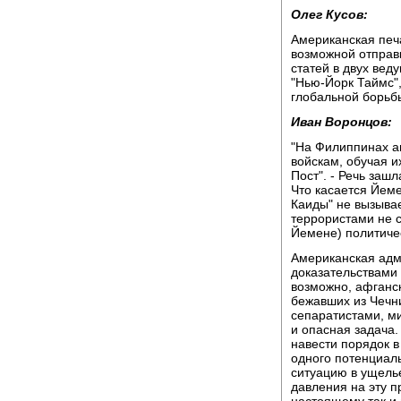
Олег Кусов:
Американская печ
возможной отправк
статей в двух вед
"Нью-Йорк Таймс"
глобальной борьб
Иван Воронцов:
"На Филиппинах а
войскам, обучая и
Пост". - Речь заш
Что касается Йеме
Каиды" не вызывае
террористами не с
Йемене) политиче
Американская адм
доказательствами 
возможно, афганск
бежавших из Чечни
сепаратистами, ми
и опасная задача
навести порядок в
одного потенциаль
ситуацию в ущель
давления на эту п
настоящему так и 