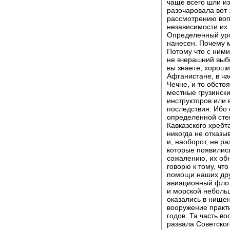
чаще всего шли из
разочаровала вот 
рассмотрению воп
независимости их.
Определенный уро
нанесен. Почему 
Потому что с ними
не вчерашний выбо
вы знаете, хороши
Афганистане, в ча
Чечне, и то обсто
местные грузинск
инструкторов или 
последствия. Ибо о
определенной сте
Кавказского хребт
никогда не отказы
и, наоборот, не ра
которые появились
сожалению, их обн
говорю к тому, чт
помощи наших дру
авиационный флот
и морской неболь
оказались в нищен
вооружение практи
годов. Та часть в
развала Советско