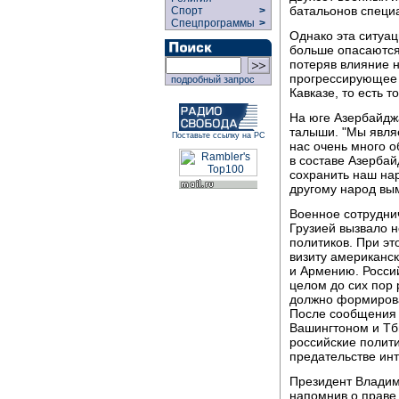
батальонов специ
Спорт
>
Спецпрограммы
>
Однако эта ситуац
больше опасаются 
потеряв влияние н
прогрессирующее 
подробный запрос
Кавказе, то есть 
На юге Азербайджа
талыши. "Мы явля
Поставьте ссылку на РС
нас очень много о
в составе Азербай
сохранить наш нар
другому народ вы
Военное сотрудни
Грузией вызвало 
политиков. При эт
визиту американс
и Армению. Россий
целом до сих пор 
должно формирова
После сообщения 
Вашингтоном и Тб
российские полити
предательстве ин
Президент Владим
напомнив о праве