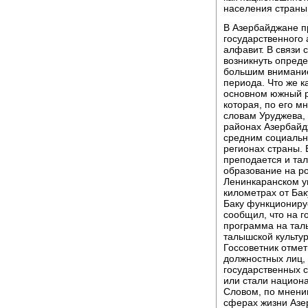
населения страны
В Азербайджане п
государственного 
алфавит. В связи 
возникнуть опреде
большим внимание
периода. Что же 
основном южный ре
которая, по его м
словам Уруджева,
районах Азербайд
средним социальн
регионах страны. 
преподается и та
образование на ро
Ленинкаранском ун
километрах от Бак
Баку функциониру
сообщил, что на 
программа на тал
талышской культу
Госсоветник отмет
должностных лиц, 
государственных 
или стали национ
Словом, по мнению
сферах жизни Азер