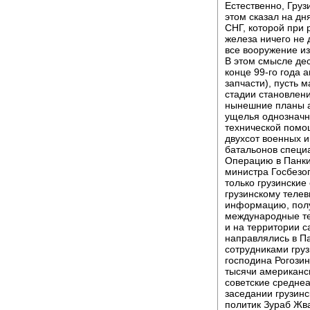
Естественно, Грузи
этом сказал на дн
СНГ, которой при
железа ничего не 
все вооружение из
В этом смысле дес
конце 99-го года 
запчасти), пусть 
стадии становлени
нынешние планы а
ущелья однозначн
технической помо
двухсот военных и
батальонов специ
Операцию в Панки
министра Госбезо
только грузинские
грузинскому теле
информацию, полу
международные те
и на территории 
направлялись в П
сотрудниками груз
господина Рогози
тысячи американс
советские среднеа
заседании грузинс
политик Зураб Жв