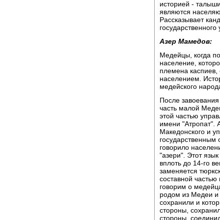
историей - талыш
являются населяю
Рассказывает кан
государственного
Азер Мамедов:
Медейцы, когда по
население, которо
племена каспиев,
населением. Исто
медейского народ
После завоевания
часть малой Медеи
этой частью управ
имени "Атропат". 
Македонского и у
государственным 
говорило населени
"азери". Этот яз
вплоть до 14-го ве
заменяется тюркс
составной частью
говорим о медейца
родом из Медеи и 
сохранили и кото
стороны, сохранил
стороны, соедини