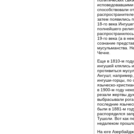
исповедовавшими 
способствовали о
распространителе
затем появились п
18-го века Ингуш
полнейшего религ
распространилось 
19-го века (а в н
сознание предста
мусульманства. Н
Чечне.
Еще в 1810-м году
ингушей клялись 
противиться мусул
Ангушт, например,
ингуши-горцы, по 
языческо-христиан
в 1900-м году нек
резали жертвы дух
выбрасывали рога 
последние язычес
были в 1881-м год
распорядился зап
Тушоли. Вот как 
недалеком прошло
На юге Азербайдж