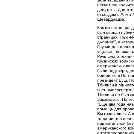
несчетное количес
депутаты. Достат
отъездом в Алма-
Шеварднадзе.
Как известно, раз
был вызван публик
страницах "Нью-Йо
джорнал", в котор
Грузии для прове
ущелье, где окопа
Речь шла о техни
грузинских воинск
американских воен
были подтвержде
брифинге в Пента
президент Буш. По
Тбилиси в Минист
военных экспертов
Тбилиси не был э
Закавказью. На эт
"Еще два года наз
помощь для прове
Вы отказались. А 
террористов непос
национальной безо
американского вои
антитеррористичес