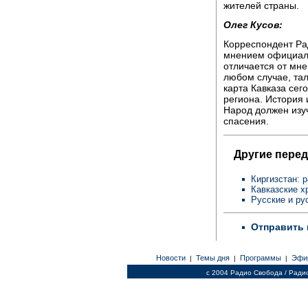
жителей страны.
Олег Кусов:
Корреспондент Ра
мнением официаль
отличается от мн
любом случае, тал
карта Кавказа сег
региона. История 
Народ должен изуч
спасения.
Другие перед
Киргизстан: 
Кавказские х
Русские и р
Отправить 
Новости
Темы дня
Программы
Эфи
|
|
|
c 2004 Радио Свобода / Ради