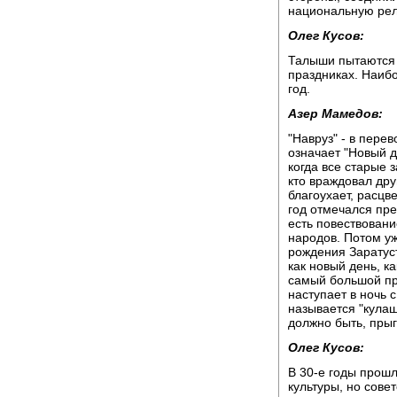
национальную рел
Олег Кусов:
Талыши пытаются 
праздниках. Наиб
год.
Азер Мамедов:
"Навруз" - в перев
означает "Новый д
когда все старые 
кто враждовал дру
благоухает, расцв
год отмечался пр
есть повествовани
народов. Потом уж
рождения Заратуст
как новый день, ка
самый большой пр
наступает в ночь с
называется "кулаша
должно быть, прыга
Олег Кусов:
В 30-е годы прош
культуры, но сове