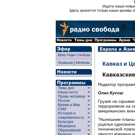
Ищите наши новы
Здесь хранятся только наши архивы (
Эфир Радио Свобода
|
Кавказ и Ц
RealAudio
WinMedia
Кавказские
Редактор програ
Темы дня
>
Наши гости
>
Олег Кусов:
Права человека
>
Россия
>
Грузия не скрывае
Время и Мир
>
терроризмом на с
СМИ
>
американских вое
История и
>
современность
>
"Нынешние планы 
Культура
>
ущелья однозначн
Медицина
>
технической помо
Образование
>
двухсот военных и
Религия
>