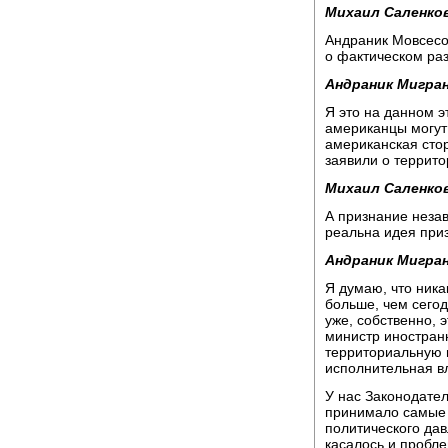
Михаил Саленков
Андраник Мовсесо
о фактическом ра
Андраник Мигран
Я это на данном э
американцы могут 
американская стор
заявили о террито
Михаил Саленков
А признание неза
реальна идея приз
Андраник Мигран
Я думаю, что ника
больше, чем сего
уже, собственно, 
министр иностранн
территориальную ц
исполнительная вл
У нас Законодател
принимало самые 
политического дав
касалось и пробле