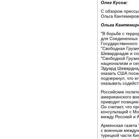
Олег Кусов:
С обзором прессы,
Ольга Кантемиров
Ольга Кантемир
"В борьбе с терр
для Соединенных Ш
Государственного
"Свободная Грузи
Шеварднадзе и сов
"Свободной Грузии
национализм и се
Эдуард Шеварднадз
оказать США поси
подчеркнул, что е
оказывать содейст
Российские полит
американского вое
приводит позицию
Он считает, что п
консультаций с М
между Россией и 
Армянская газета
с военным междун
турецкой части Ки