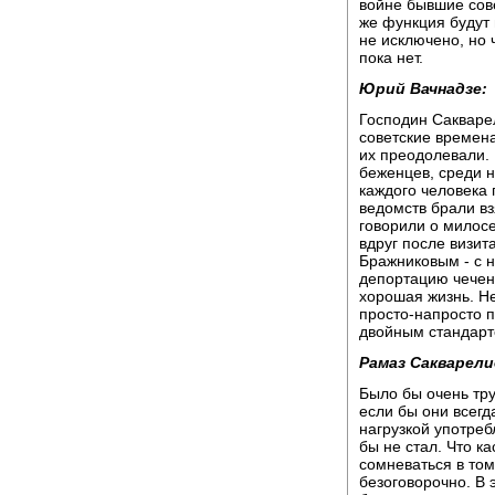
войне бывшие сове
же функция будут 
не исключено, но 
пока нет.
Юрий Вачнадзе:
Господин Сакваре
советские времена
их преодолевали. 
беженцев, среди н
каждого человека 
ведомств брали вз
говорили о милосе
вдруг после визит
Бражниковым - с 
депортацию чеченц
хорошая жизнь. Н
просто-напросто 
двойным стандар
Рамаз Сакварели
Было бы очень тру
если бы они всегд
нагрузкой употреб
бы не стал. Что к
сомневаться в том
безоговорочно. В 