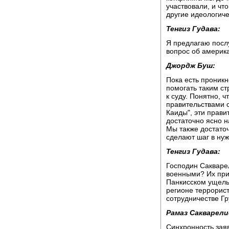
участвовали, и чт
другие идеологич
Тенгиз Гудава:
Я предлагаю посл
вопрос об америка
Джордж Буш:
Пока есть проникн
помогать таким ст
к суду. Понятно, ч
правительствами с
Каиды", эти прав
достаточно ясно н
Мы также достаточ
сделают шаг в ну
Тенгиз Гудава:
Господин Сакварел
военными? Их при
Панкисском ущель
регионе террорист
сотрудничестве Г
Рамаз Сакварели
Синхронность зая