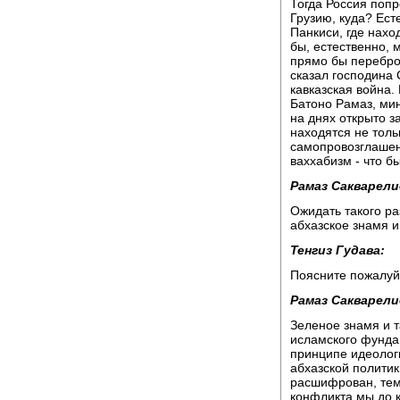
Тогда Россия попр
Грузию, куда? Есте
Панкиси, где нахо
бы, естественно, 
прямо бы переброс
сказал господина
кавказская война
Батоно Рамаз, ми
на днях открыто з
находятся не толь
самопровозглашенн
ваххабизм - что б
Рамаз Сакварели
Ожидать такого р
абхазское знамя и
Тенгиз Гудава:
Поясните пожалуй
Рамаз Сакварели
Зеленое знамя и т
исламского фундам
принципе идеолог
абхазской политик
расшифрован, тем 
конфликта мы до 