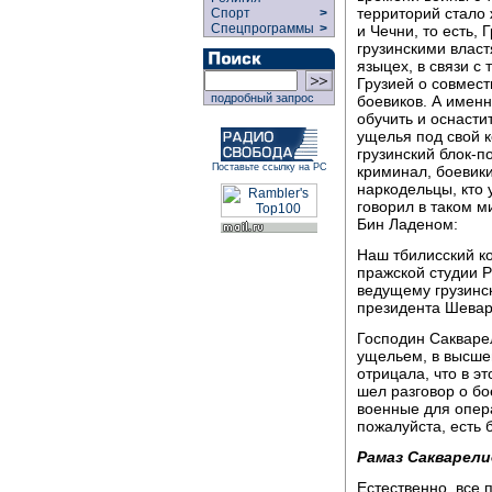
территорий стало
Спорт
>
Спецпрограммы
>
и Чечни, то есть,
грузинскими влас
языцех, в связи с
Грузией о совмест
подробный запрос
боевиков. А имен
обучить и оснасти
ущелья под свой к
грузинский блок-п
Поставьте ссылку на РС
криминал, боевики
наркодельцы, кто 
говорил в таком м
Бин Ладеном:
Наш тбилисский к
пражской студии 
ведущему грузинс
президента Шевар
Господин Сакварел
ущельем, в высше
отрицала, что в э
шел разговор о бо
военные для опер
пожалуйста, есть 
Рамаз Сакварели
Естественно, все 