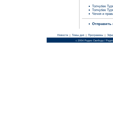
Топчубек Тур
Топчубек Тур
Чечня и прав
Отправить 
Новости
Темы дня
Программы
Эфи
|
|
|
c 2004 Радио Свобода / Ради