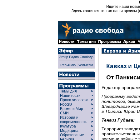
Ищите наши новы
Здесь хранятся только наши архивы (
Эфир Радио Свобода
|
Кавказ и Ц
RealAudio
WinMedia
От Панкиси
Редактор програ
Темы дня
>
Наши гости
>
Программу ведет 
Права человека
>
политолог, бывш
Россия
>
Шеварднадзе Рам
Время и Мир
>
в Тбилиси Юрий В
СМИ
>
История и
>
Тенгиз Гудава:
современность
>
Культура
>
Террорист заводитс
Медицина
>
правительственный
Образование
>
времени войны с 
Религия
>