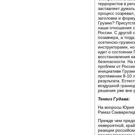
террористов в рег
заставляет думать
процесс созревал 
заголовки и форму
Грузию? Присутств
наши отношения с 
России. С другой 
позавчера, а тогд
осетинско-грузинс
инструкторами, но 
идет о состоянии 
восстановления ка
безопасности. На
проблем от России
инициативе Грузии
протяжении 8-10 л
результата. Естес
воздушной границы
решение уже вне 
Тенгиз Гудава:
На вопросы Юрия 
Рамаз Сакварелид
Прежде чем предос
невероятной, кра
реакции российск
предполагаемом у