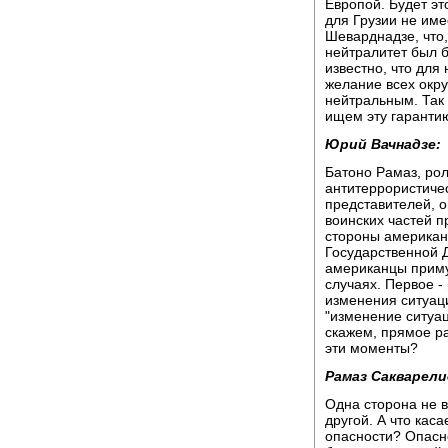
Европой. Будет эт
для Грузии не име
Шеварднадзе, что,
нейтралитет был 
известно, что для
желание всех окру
нейтральным. Так 
ищем эту гаранти
Юрий Вачнадзе:
Батоно Рамаз, рол
антитеррористичес
представителей, о
воинских частей 
стороны американц
Государственной Д
американцы приму
случаях. Первое - 
изменения ситуаци
"изменение ситуац
скажем, прямое р
эти моменты?
Рамаз Сакварели
Одна сторона не 
другой. А что каса
опасности? Опасно