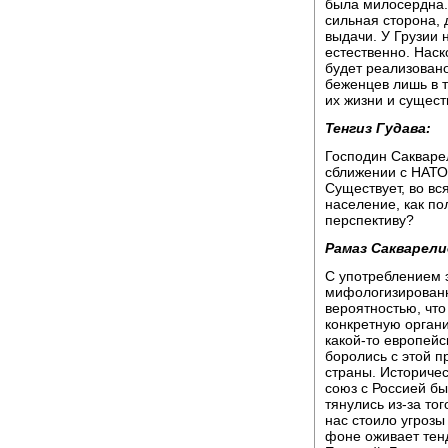
была милосердна.
сильная сторона, 
выдачи. У Грузии 
естественно. Наск
будет реализовано
беженцев лишь в т
их жизни и сущест
Тенгиз Гудава:
Господин Сакварел
сближении с НАТО
Существует, во вс
население, как по
перспективу?
Рамаз Сакварели
С употреблением 
мифологизированн
вероятностью, что
конкретную орган
какой-то европейс
боролись с этой 
страны. Историчес
союз с Россией б
тянулись из-за то
нас стоило угрозы
фоне оживает тенд