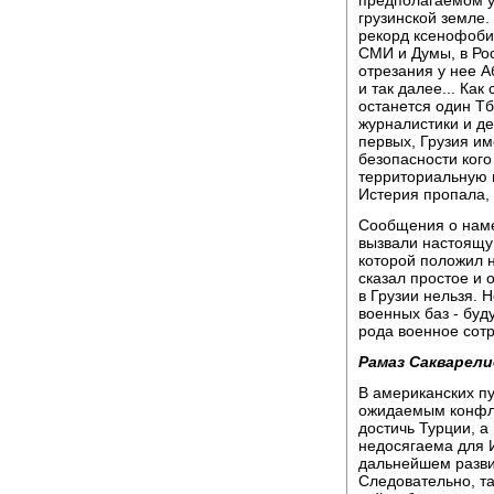
грузинской земле.
рекорд ксенофоби
СМИ и Думы, в Рос
отрезания у нее 
и так далее... Как
останется один Тб
журналистики и де
первых, Грузия и
безопасности кого
территориальную ц
Истерия пропала, 
Сообщения о нам
вызвали настоящу
которой положил н
сказал простое и 
в Грузии нельзя. 
военных баз - буд
рода военное сот
Рамаз Сакварели
В американских пу
ожидаемым конфли
достичь Турции, а 
недосягаема для И
дальнейшем разви
Следовательно, т