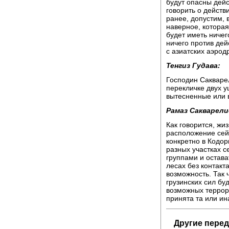
будут опасны дейс
говорить о действ
ранее, допустим, 
наверное, которая
будет иметь ничего
ничего против дей
с азиатских аэрод
Тенгиз Гудава:
Господин Сакварел
перекличке двух у
вытесненные или 
Рамаз Сакварели
Как говорится, жиз
расположение сей
конкретно в Кодор
разных участках с
группами и остава
лесах без контакт
возможность. Так 
грузинских сил бу
возможных террори
принята та или ин
Другие перед