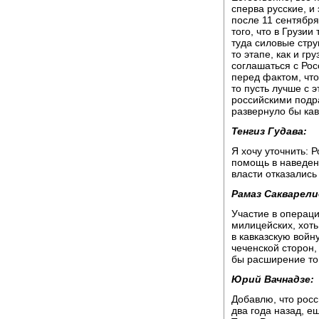
сперва русские, и
после 11 сентябр
того, что в Грузи
туда силовые стру
то этапе, как и гр
соглашаться с Рос
перед фактом, что
то пусть лучше с 
российскими подр
развернуло бы кав
Тенгиз Гудава:
Я хочу уточнить: 
помощь в наведен
власти отказались
Рамаз Сакварели
Участие в операци
милицейских, хоть
в кавказскую войн
чеченской сторон,
бы расширение то
Юрий Вачнадзе:
Добавлю, что рос
два года назад, е