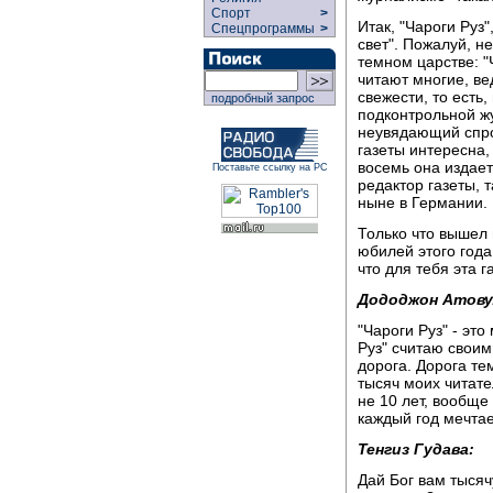
Спорт
>
Итак, "Чароги Руз"
Спецпрограммы
>
свет". Пожалуй, н
темном царстве: "
читают многие, ве
свежести, то есть,
подробный запрос
подконтрольной жу
неувядающий спрос
газеты интересна,
восемь она издает
Поставьте ссылку на РС
редактор газеты, 
ныне в Германии.
Только что вышел 
юбилей этого года
что для тебя эта 
Дододжон Атову
"Чароги Руз" - это
Руз" считаю своим
дорога. Дорога тем
тысяч моих читател
не 10 лет, вообще
каждый год мечтае
Тенгиз Гудава:
Дай Бог вам тысяч