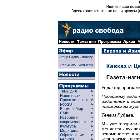
Ищите наши новы
Здесь хранятся только наши архивы (
Эфир Радио Свобода
|
Кавказ и Ц
RealAudio
WinMedia
Газета-изг
Редактор програ
Темы дня
>
Наши гости
>
Программу ведет 
Права человека
>
издателем и глав
Россия
>
таджикским журн
Время и Мир
>
СМИ
>
Тенгиз Гудава:
История и
>
современность
>
Мы уже говорили о 
Культура
>
меняется к лучшем
Медицина
>
вспоминается школ
Образование
>
журнализме -такая
Религия
>