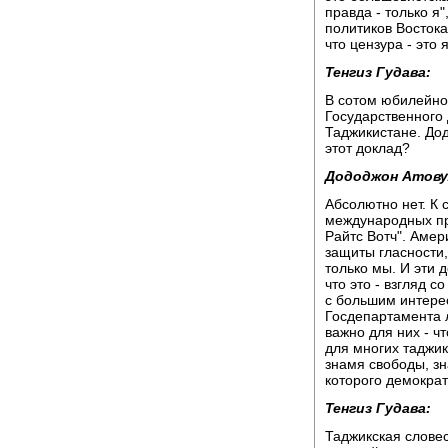
правда - только я
политиков Востока
что цензура - это 
Тенгиз Гудава:
В сотом юбилейно
Государственного
Таджикистане. Дод
этот доклад?
Дододжон Атову
Абсолютно нет. К
международных пр
Райтс Вотч". Аме
защиты гласности
только мы. И эти
что это - взгляд 
с большим интерес
Госдепартамента л
важно для них - чт
для многих таджик
знамя свободы, зн
которого демократ
Тенгиз Гудава:
Таджикская словес