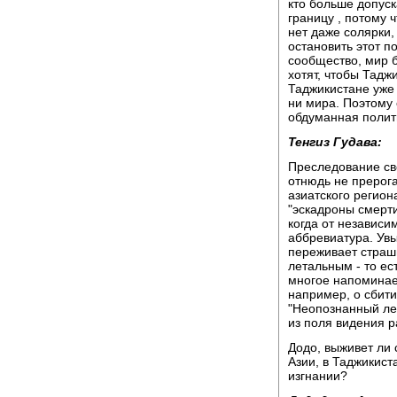
кто больше допуск
границу , потому 
нет даже солярки,
остановить этот п
сообщество, мир б
хотят, чтобы Тадж
Таджикистане уже 
ни мира. Поэтому 
обдуманная полити
Тенгиз Гудава:
Преследование сво
отнюдь не прерога
азиатского регион
"эскадроны смерти
когда от независ
аббревиатура. Увы
переживает страш
летальным - то ес
многое напоминает
например, о сбит
"Неопознанный ле
из поля видения р
Додо, выживет ли 
Азии, в Таджикиста
изгнании?