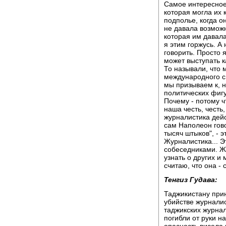
Самое интересное 
которая могла их к
подполье, когда о
не давала возможн
которая им давала
я этим горжусь. А
говорить. Просто я
может выступать к
То называли, что 
международного с
мы призываем к, н
политических фигу
Почему - потому ч
наша честь, честь
журналистика дейс
сам Наполеон гово
тысяч штыков", - э
Журналистика... Э
собеседниками. Жу
узнать о других и
считаю, что она -
Тенгиз Гудава:
Таджикистану при
убийстве журнали
таджикских журнал
погибли от руки 
опасность висела 