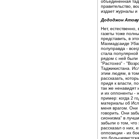
объединенная тад
правительство, во
издает журналы и
Дододжон Атову
Нет, естественно,
газеты тоже полн
представить, в эт
Махмадсаиде Убай
полуправда - всег
стала популярной 
рядом с ней были
"Растохез" - "Воз
Таджикистана. Ис
этим людям, в том
рассказать, котор
придя к власти, по
так же ненавидят 
и их оппоненты - 
пример: когда 2 г
материалы об Исла
меня врагом. Они 
говорить. Они заб
сионизма" в лучши
забыли о том, что
рассказал о них, 
оппозиции - их бое
это большевистска