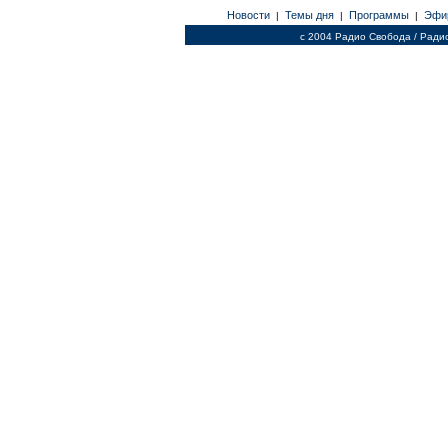
Новости
Темы дня
Программы
Эфи
|
|
|
c 2004 Радио Свобода / Ради