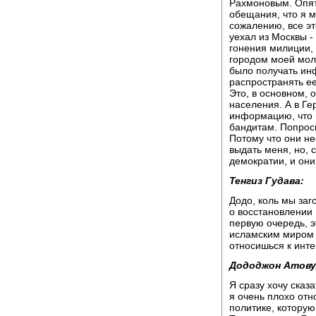
Рахмоновым. Опять
обещания, что я м
сожалению, все эт
уехал из Москвы -
гонения милиции, 
городом моей моло
было получать инф
распространять ее
Это, в основном, 
населения. А в Ге
информацию, что 
бандитам. Попроси
Потому что они н
выдать меня, но, с
демократии, и они
Тенгиз Гудава:
Додо, коль мы заг
о восстановлении 
первую очередь, э
исламским миром в
относишься к инте
Дододжон Атову
Я сразу хочу сказа
я очень плохо отно
политике, которую