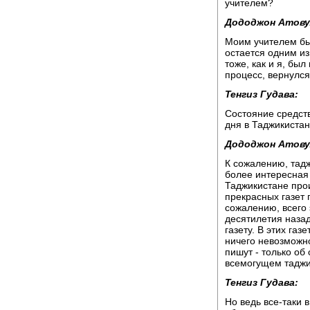
учителем?
Дододжон Атову
Моим учителем бы
остается одним и
тоже, как и я, бы
процесс, вернулся
Тенгиз Гудава:
Состояние средств
дня в Таджикистан
Дододжон Атову
К сожалению, тадж
более интересная
Таджикистане про
прекрасных газет 
сожалению, всего 
десятилетия назад
газету. В этих га
ничего невозможно
пишут - только об
всемогущем таджи
Тенгиз Гудава:
Но ведь все-таки 