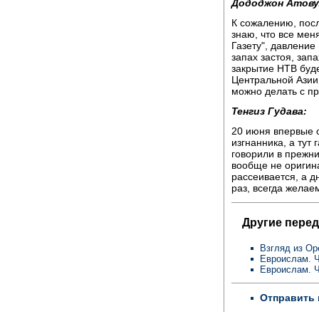
Дододжон Атову
К сожалению, посл
знаю, что все мен
Газету", давление
запах застоя, запа
закрытие НТВ буде
Центральной Азии 
можно делать с пр
Тенгиз Гудава:
20 июня впервые 
изгнанника, а тут 
говорили в прежн
вообще не оригин
рассеивается, а д
раз, всегда желае
Другие перед
Взгляд из Ор
Евроислам. Ч
Евроислам. Ч
Отправить 