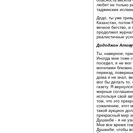
любят не только 
таджикские ислам
Додо, ты уже триж
Казахстан, потом 
вечное бегство, и
продолжил журнал
реалистичные усл
Дододжон Атову
Ты, наверное, прек
Иногда мне тоже с
поседел, я не мог
могилами близких,
переезд, поверишь
дома и не знал, в
мог бы делать то,
газету. Я вернулс
мирные соглашения
используя свой ав
том, что это прек
сожалению, этот м
такой аукцион долж
прекрасный мир з
Душанбе - я не уз
Мне все время гов
Душанбе, чтобы во