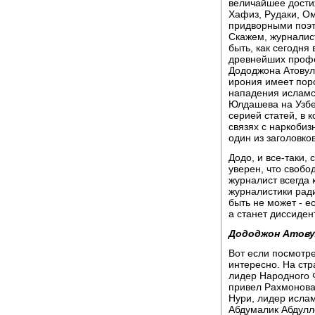
величайшее дости
Хафиз, Рудаки, Ом
придворными поэт
Скажем, журналис
быть, как сегодня
древнейших профе
Дододжона Атовулл
ирония имеет поро
нападения исламс
Юлдашева на Узбе
серией статей, в
связях с наркобиз
один из заголовков
Додо, и все-таки,
уверен, что свобо
журналист всегда к
журналистики ради
быть не может - е
а станет диссиден
Дододжон Атову
Вот если посмотре
интересно. На ст
лидер Народного Ф
привел Рахмонова
Нури, лидер исла
Абдумалик Абдулл