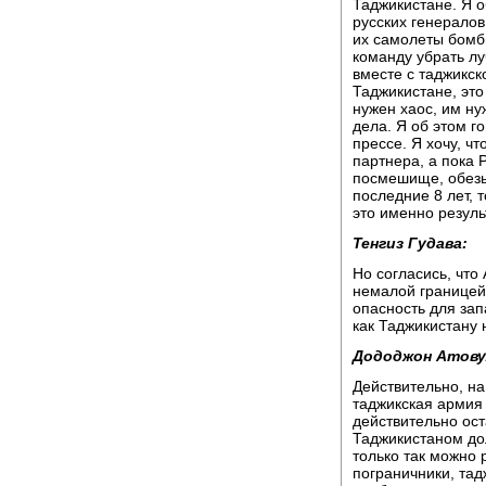
Таджикистане. Я о
русских генералов
их самолеты бомб
команду убрать лу
вместе с таджикск
Таджикистане, это
нужен хаос, им ну
дела. Я об этом г
прессе. Я хочу, ч
партнера, а пока 
посмешище, обезья
последние 8 лет, т
это именно резуль
Тенгиз Гудава:
Но согласись, что
немалой границей
опасность для зап
как Таджикистану 
Дододжон Атову
Действительно, н
таджикская армия
действительно ост
Таджикистаном до
только так можно 
пограничники, тад