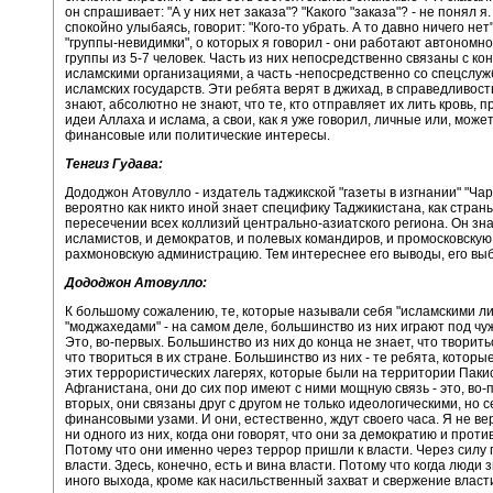
он спрашивает: "А у них нет заказа"? "Какого "заказа"? - не понял я.
спокойно улыбаясь, говорит: "Кого-то убрать. А то давно ничего нет"
"группы-невидимки", о которых я говорил - они работают автономно
группы из 5-7 человек. Часть из них непосредственно связаны с к
исламскими организациями, а часть -непосредственно со спецслу
исламских государств. Эти ребята верят в джихад, в справедливость
знают, абсолютно не знают, что те, кто отправляет их лить кровь, 
идеи Аллаха и ислама, а свои, как я уже говорил, личные или, может
финансовые или политические интересы.
Тенгиз Гудава:
Дододжон Атовулло - издатель таджикской "газеты в изгнании" "Чар
вероятно как никто иной знает специфику Таджикистана, как стран
пересечении всех коллизий центрально-азиатского региона. Он зна
исламистов, и демократов, и полевых командиров, и промосковскую
рахмоновскую администрацию. Тем интереснее его выводы, его вы
Дододжон Атовулло:
К большому сожалению, те, которые называли себя "исламскими л
"моджахедами" - на самом деле, большинство из них играют под чуж
Это, во-первых. Большинство из них до конца не знает, что творить
что твориться в их стране. Большинство из них - те ребята, которы
этих террористических лагерях, которые были на территории Паки
Афганистана, они до сих пор имеют с ними мощную связь - это, во-
вторых, они связаны друг с другом не только идеологическими, но
финансовыми узами. И они, естественно, ждут своего часа. Я не ве
ни одного из них, когда они говорят, что они за демократию и проти
Потому что они именно через террор пришли к власти. Через силу
власти. Здесь, конечно, есть и вина власти. Потому что когда люди з
иного выхода, кроме как насильственный захват и свержение власти