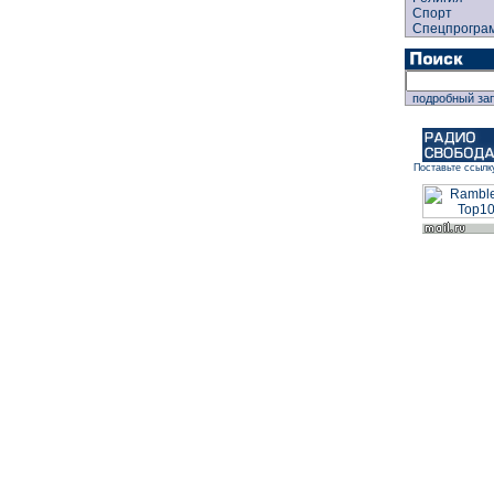
Спорт
Спецпрогра
подробный за
Поставьте ссылк