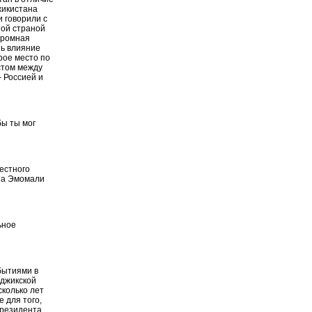
жикистана
и говорили с
ной страной
громная
ть влияние
рое место по
стом между
 Россией и
бы ты мог
естного
ана Эмомали
ьное
обытиями в
аджикской
сколько лет
 для того,
 президента