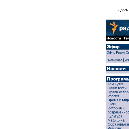
Здесь 
Эфир Радио С
|
RealAudio
Wi
Темы дня
Наши гости
Права чело
Россия
Время и Ми
СМИ
История и
современно
Культура
Медицина
Образован
Религия