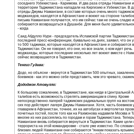
соседнего Узбекистана - Каримова. И два раза отряды Намангани 
территории Таджикистана нападали на Киргизию и Узбекистан. В 
отряды Джумы Намангани, в составе которых очень много таджикск
моджахедов, находятся в Афганистане и воюют на стороне талибов
письма Намангани получается, что им сейчас там не очень сладко 
собираются возвращаться в Душанбе. Для меня было удивительно
- когда
Саид Абдулло Нури - председатель Исламской партии Таджикистана
последней пресс-конференции, буквально на днях, заявил, что он у
то 500 таджиках, которые находятся в Афганистане и собираются в
Таджикистан. Он не говорил, кто они, но все знали, о ком идет речь
моджахеды, которые последние несколько лет воюют вместе с Нам
сейчас возвращаются в Таджикистан.
Тенгиз Гудава:
Додо, но объясни - вернутся в Таджикистан 500 опытных, закаленн
боевиков - как это можно себе представить, чем это чревато, скаже
Дододжон Атовулло:
К большому сожалению, в Таджикистане, как нигде в Центральной А
талибов есть возможность стрелять американцам в спину. Кроме
непосредственно лагерей таджикских радикальных групп на восток
сих пор действуют лагеря Джумы Намангани. Хотя, часть боевиков 
главарем в Афганистан, точнее, их на автобусах и вертолетах пров
почетных гостей, после того как на Рахмонова надавили Москва и Т
многие из них рассеялись по городам и горам Таджикистана. Тепер
Намангани вновь собирается вернуться в Таджикистан. Какие цели 
террориста на этой командировке - стало уже известно. По словам 
близких людей Намангани они собираются "янкам показать кузькину