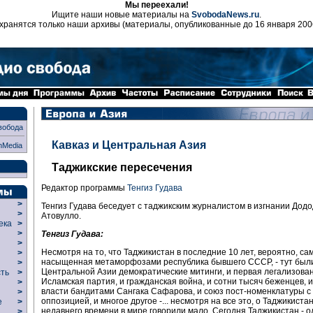
Мы переехали!
Ищите наши новые материалы на
SvobodaNews.ru
.
хранятся только наши архивы (материалы, опубликованные до 16 января 200
вобода
Кавказ и Центральная Азия
nMedia
Таджикские пересечения
Редактор программы
Тенгиз Гудава
>
Тенгиз Гудава беседует с таджикским журналистом в изгнании Дод
>
Атовулло.
века
>
>
Тенгиз Гудава:
р
>
Несмотря на то, что Таджикистан в последние 10 лет, вероятно, са
>
насыщенная метаморфозами республика бывшего СССР, - тут были
>
Центральной Азии демократические митинги, и первая легализова
сть
>
Исламская партия, и гражданская война, и сотни тысяч беженцев, и
>
власти бандитами Сангака Сафарова, и союз пост-номенклатуры с
>
оппозицией, и многое другое -... несмотря на все это, о Таджикиста
ие
>
недавнего времени в мире говорили мало. Сегодня Таджикистан - о
>