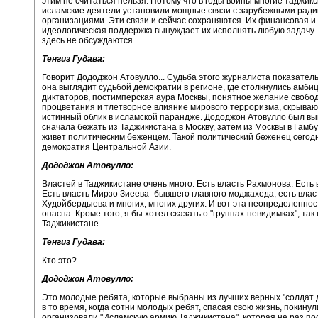
этим не считаться нельзя. Потому что в годы войны многие таджикс
исламские деятели установили мощные связи с зарубежными рад
организациями. Эти связи и сейчас сохраняются. Их финансовая и
идеологическая поддержка вынуждает их исполнять любую задачу.
здесь не обсуждаются.
Тенгиз Гудава:
Говорит Дододжон Атовулло... Судьба этого журналиста показатель
она выглядит судьбой демократии в регионе, где столкнулись амби
диктаторов, постимперская аура Москвы, понятное желание свобо
процветания и тлетворное влияние мирового терроризма, скрыва
истинный облик в исламской парандже. Дододжон Атовулло был в
сначала бежать из Таджикистана в Москву, затем из Москвы в Гамбур
живет политическим беженцем. Такой политический беженец сегод
демократия Центральной Азии.
Дододжон Атовулло:
Властей в Таджикистане очень много. Есть власть Рахмонова. Есть 
Есть власть Мирзо Зиеева- бывшего главного моджахеда, есть вла
Худойбердыева и многих, многих других. И вот эта неопределеннос
опасна. Кроме того, я бы хотел сказать о "группах-невидимках", так
Таджикистане.
Тенгиз Гудава:
Кто это?
Дододжон Атовулло:
Это молодые ребята, которые выбраны из лучших верных "солдат
в то время, когда сотни молодых ребят, спасая свою жизнь, покинул
организовали "Исламскую армию Таджикистана", которая не раз по