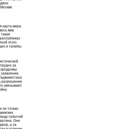
оджон
 Москве
я карта мира.
 весь мир
 такая
 республиках
иной этого
ден и талибы.
ристической
трудно за
 аэродромы
 заявления,
 Таджикистана
ША разрешение
это увязывают
ойну
е не только
джикских
оводу событий
картина. Они
ррор, а за
тан в отличие