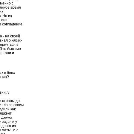
именно с
данное время
их
. Но из
и они
е совпадение
 - на своей
знал о каких-
ернуться в
. Это бывшие
ангани и
ых в боях
м так?
зии, у
е страны до
ушла со своим
одили как
ашкент,
ь Джума
и задачи у
одного из
 мать". И с