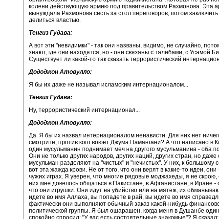
колени действующую армию под правительством Рахмонова. Эта 
вынуждала Рахмонова сесть за стол переговоров, потом заключить
делиться властью.
Тенгиз Гудава:
А вот эти "невидимки" - так они названы, видимо, не случайно, пото
знают, где они находятся, но - они связаны с талибами, с Усамой 
Существует ли какой-то так сказать террористический интернацио
Дододжон Атовулло:
Я бы их даже не называл исламским интернационалом...
Тенгиз Гудава:
Ну, террористический интернационал...
Дододжон Атовулло:
Да. Я бы их назвал интернационалом ненависти. Для них нет ничего
смотрите, против кого воюет Джума Намангани? А что написано в К
один мусульманин поднимает меч на другого мусульманина - оба по
Они не только других народов, других наций, других стран, но даже
мусульман разделяют на "чистых" и "нечистых". У них, к большому
вот эта жажда крови. Не от того, что они верят в какие-то идеи, они 
чужих играх. Я уверен, что многие рядовые моджахеды, я не скрою,
них мне довелось общаться в Пакистане, в Афганистане, в Иране - 
что они игрушки. Они идут на убийство или на мятеж, их обманываю
идете во имя Аллаха, вы попадете в рай, вы идете во имя справедл
фактически они выполняют обычный заказ какой-нибудь финансов
политической группы. Я был ошарашен, когда меня в Душанбе оди
спокойно спросил: "У вас есть состоятельные знакомые"? Я сказал: 