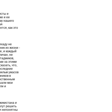
исты и
ке и ее
му нашего
ая
ется, как это
ихаду не
ник их жизни -
не, и каждый
личан, не
 таджиков,
аки за этими
казать, что,
последние
 фильм ужасов
ников в
арственным
ушали мои
ли и
жикистана и
огут решить
 и непонятны