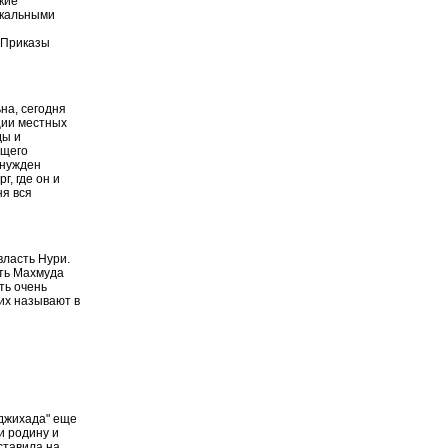
кие
икальными
 Приказы
на, сегодня
ции местных
ды и
ющего
ынужден
г, где он и
ня вся
власть Нури.
сть Махмуда
ть очень
 их называют в
 джихада" еще
и родину и
ставила на