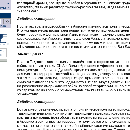
всемирной драмы, разыгрывающейся в Афганистане. Говорит Дод
>
Атовулло, главный редактор таджико-русской газеты, издаваемой в
ммы
>
"Чароги Руз".
Дододжон Атовулло:
прос
После тех трагических событий в Америке изменилась политическа
Кто мог еще месяц назад предполагать, что не только каждый день
будет говорить о Центральной Азии, в том числе - Таджикистане, но
сверхдержава, как Америка, ищет в далекой Азии, в этих маленьких
понимания и просит о сотрудничестве. Так уж получилось, что прич
у на РС
сближения стали не дипломаты и политики, а отец террора Бин Ла
Тенгиз Гудава:
Власти Таджикистана так сильно колеблются в вопросе антитерро
войны, которую начали США и Великобритания в Афганистане, что 
ними уследить. Вначале Душанбе вроде согласился предоставить
для сил антитеррористической коалиции. Затем дезавуировал свои
затем снова согласился, а теперь секретарь Совета безопасности
Амиркул Азимов заявил, что Таджикистан не планирует давать С
на размещение американских войск на своей территории. Многие 
со страхом по аналогии с Узбекистаном, так как талибы объявили в
Узбекистану...
Дододжон Атовулло:
Вот эта неопределенность, вот это политическое кокетство присущ
таджикским властям, но и многим таджикским лидерам, лидерам та
партий и движений. Если обратить внимание на их заявления по п
в Америке и войны против террора, то получается очень смешная 
конкретно ни о чем говорят, вроде бы общими словами осуждают те
этими словами больше ничего не стоит. Но дело в другом: Таджикис