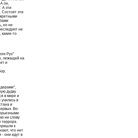
 А он,
. А эти
. Состоят эти
онкретными
жбами
, но не
преследуют не
, какие-то
оги Руз"
ы, лежащей на
ет и
бор.
идерами",
ую дудку.
ся в мире и
е учились в
стана и
первых. Во-
 серьезными
рю ни слову
в террора.
 пришли к
нают, что нет
 - они идут в