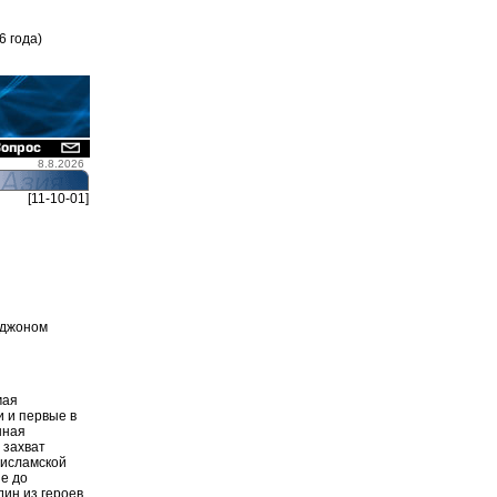
6 года)
8.8.2026
[11-10-01]
оджоном
мая
 и первые в
нная
 захват
 исламской
не до
дин из героев