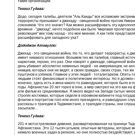
такие организации.
Тенгиз Гудава:
Додо, сегодня талибы, деятели "Аль Каиды" все исламские экстрем
террористы призывают к джихаду - священной войне против Амери
союзников. Что это значит? Как можно расшифровать эту идеологе
времени - "джихад", нечто подобное как было "мировая пролетарск
революция" век тому назад - это мое мнение. А как тебе представля
расшифровать для западного уха?
Дододжон Атовулло:
Джихад - это священная война. Но то, что делают террористы, к дж
имеет никакого отношения. Возьмем тех же талибов, главный источ
наркотики, героин, это раз. Они говорят о джихаде, священной вой
день убивают абсолютно невинных людей - не американцев, не анг
немцев, которых они не видят, а своих граждан, своих стран, тех же
пуштунов и узбеков. Главное у этих людей - тоталитаризм. Опять-т
людьми стоят финансовые и политические интересы. Но я должен с
конечно, здесь есть и вина какого-то равнодушия, которое было в 
годы. Афганистан 20 лет горел в огне, а мир смотрел на это как на
или фильм из средневековья. Я много видел на Западе сытых чинов
строгих костюмах, которые сидели в огромном кабинете под госуд
флагом и портретом того или иного президента, и равнодушно сл
рассказы о трагедии в Таджикистане, о трагедии страны, они слуша
засыпали...
Тенгиз Гудава:
201-я мотострелковая дивизия, расквартированная на границе Тад
Афганистана. Это 12 тысяч штыков, опытные ветераны, которые м
немало военных задач в регионе, но они полностью бездействуют,