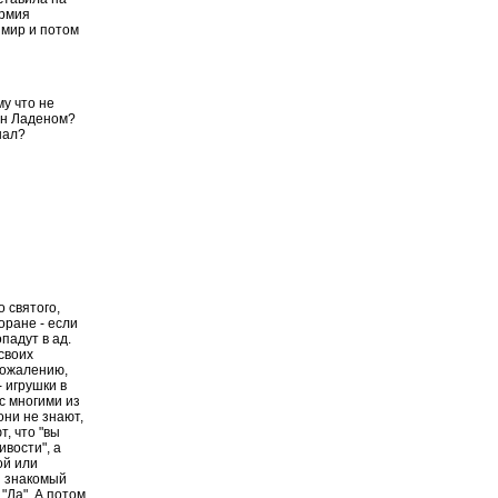
армия
 мир и потом
му что не
Бин Ладеном?
нал?
 святого,
оране - если
падут в ад.
 своих
 сожалению,
- игрушки в
 с многими из
они не знают,
т, что "вы
ивости", а
ой или
н знакомый
"Да". А потом