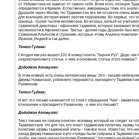
от Узбекистана не зависит от самого себя. Всем ясно, позиция Тад
определяется в Кремле. Естественно, американцы тоже это знали 
Душанбе через Москву. Но Таджикистан все же остается очень важ
для коалиции, которая воюет против терроризма. Во-первых, это о
граница - более тысячи километров. Во-вторых, нельзя не учитыва
таджикской диаспоры - афганских таджиков, которые занимают вто
численности в Афганистане. Третье - долгие годы Душанбе был мо
Северным Альянсом и странами, которые этому Альянсу помогали -
Ираном, Индией и так далее.
Тенгиз Гудава:
Сегодня как раз вышел 101-й номер газеты "Чароги Руз". Додо, как 
охарактеризовать статьи, о чем, в основном, статьи этого номера?
Дододжон Атовулло:
В этом номере есть очень интересная вещь. Это - письмо небезызв
Джумы Намангани, узбекского террориста, президенту Таджикист
Рахмонову.
Тенгиз Гудава:
И вот это письмо начинается со слов с обращения "Ака" - уважител
отношение к президенту Рахмонову - о чем это письмо?
Дододжон Атовулло:
Текст письма не совсем понятен человеку, который не следит за с
Таджикистане. Но для тех, кто знает таджикскую политику, нравы т
политики, нравы таджикской элиты - там все ясно. Известно, что не
назад Джума Намангани и его отряды были собраны в Таджикистане
чтобы, как тогда сказал господин Рахмонов," поставить на колени"