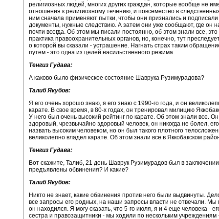
религиозных людей, многих других граждан, которые вообще не им
отношения к религиозному течению, и повсеместно в следственных
ним сначала применяют пытки, чтобы они признались и подписали 
документы, нужные следствию. А затем они уже сообщают, где он н
почти всегда. Об этом мы писали постоянно, об этом знали все, эт
практика правоохранительных органов, но, конечно, тут преследует
о которой вы сказали - устрашение. Нагнать страх таким обращени
путем - это одна из целей насильственного режима.
Тенгиз Гудава:
А каково было физическое состояние Шаврука Рузимурадова?
Талиб Якубов:
Я его очень хорошо знаю, я его знаю с 1990-го года, и он великоле
карате. В свое время, в 80-х годах, он тренировал милицию Яккобак
У него был очень высокий рейтинг по карате. Об этом знали все. О
здоровый, чрезвычайно здоровый человек, он никогда не болел, ег
назвать высоким человеком, но он был такого плотного телосложен
великолепно владел карате. Об этом знали все в Яккобакском райо
Тенгиз Гудава:
Вот скажите, Талиб, 21 день Шаврук Рузимурадов был в заключении
предъявлены обвинения? И какие?
Талиб Якубов:
Никто не знает, какие обвинения против него были выдвинуты. Дело
все запросы его родных, на наши запросы власти не отвечали. Мы н
он находился. Я могу сказать, что 5-го июля, я и 4 еще человека - ег
сестра и правозащитники - мы ходили по нескольким учреждениям -