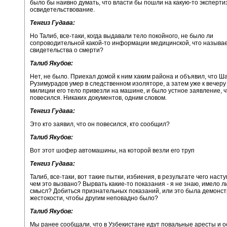
было бы наивно думать, что власти бы пошли на какую-то эксперти
освидетельствование.
Тенгиз Гудава:
Но Талиб, все-таки, когда выдавали тело покойного, не было ли
сопроводительной какой-то информации медицинской, что называе
свидетельства о смерти?
Талиб Якубов:
Нет, не было. Приехал домой к ним хаким района и объявил, что Ш
Рузимурадов умер в следственном изоляторе, а затем уже к вечеру
милиции его тело привезли на машине, и было устное заявление, ч
повесился. Никаких документов, одним словом.
Тенгиз Гудава:
Это кто заявил, что он повесился, кто сообщил?
Талиб Якубов:
Вот этот шофер автомашины, на которой везли его труп
Тенгиз Гудава:
Талиб, все-таки, вот такие пытки, избиения, в результате чего насту
чем это вызвано? Вырвать какие-то показания - я не знаю, имело ли
смысл? Добиться признательных показаний, или это была демонс
жестокости, чтобы другим неповадно было?
Талиб Якубов:
Мы ранее сообщали, что в Узбекистане идут повальные аресты и 