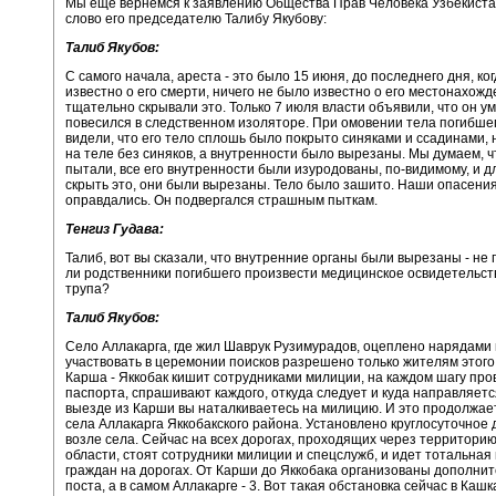
Мы еще вернемся к заявлению Общества Прав Человека Узбекистан
слово его председателю Талибу Якубову:
Талиб Якубов:
С самого начала, ареста - это было 15 июня, до последнего дня, ко
известно о его смерти, ничего не было известно о его местонахожд
тщательно скрывали это. Только 7 июля власти объявили, что он уме
повесился в следственном изоляторе. При омовении тела погибше
видели, что его тело сплошь было покрыто синяками и ссадинами, 
на теле без синяков, а внутренности было вырезаны. Мы думаем, чт
пытали, все его внутренности были изуродованы, по-видимому, и дл
скрыть это, они были вырезаны. Тело было зашито. Наши опасени
оправдались. Он подвергался страшным пыткам.
Тенгиз Гудава:
Талиб, вот вы сказали, что внутренние органы были вырезаны - не
ли родственники погибшего произвести медицинское освидетельс
трупа?
Талиб Якубов:
Село Аллакарга, где жил Шаврук Рузимурадов, оцеплено нарядами
участвовать в церемонии поисков разрешено только жителям этого 
Карша - Яккобак кишит сотрудниками милиции, на каждом шагу пр
паспорта, спрашивают каждого, откуда следует и куда направляетс
выезде из Карши вы наталкиваетесь на милицию. И это продолжае
села Аллакарга Яккобакского района. Установлено круглосуточное
возле села. Сейчас на всех дорогах, проходящих через территори
области, стоят сотрудники милиции и спецслужб, и идет тотальная
граждан на дорогах. От Карши до Яккобака организованы дополни
поста, а в самом Аллакарге - 3. Вот такая обстановка сейчас в Кашк