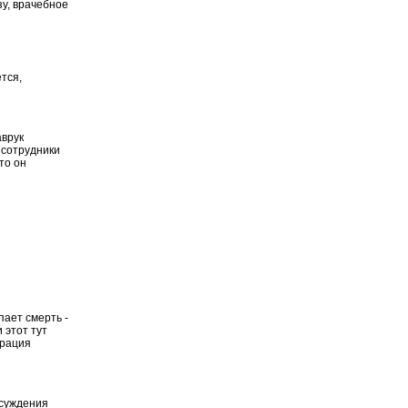
зу, врачебное
тся,
аврук
 сотрудники
то он
пает смерть -
 этот тут
трация
осуждения