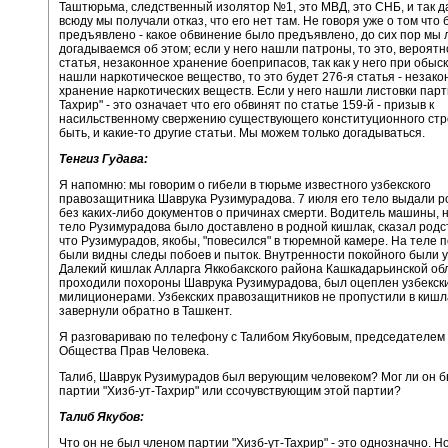
Таштюрьма, следственный изолятор №1, это МВД, это СНБ, и так д
всюду мы получали отказ, что его нет там. Не говоря уже о том что
предъявлено - какое обвинение было предъявлено, до сих пор мы
догадываемся об этом; если у него нашли патроны, то это, вероятн
статья, незаконное хранение боеприпасов, так как у него при обыс
нашли наркотическое вещество, то это будет 276-я статья - незако
хранение наркотических веществ. Если у него нашли листовки парт
Тахрир" - это означает что его обвинят по статье 159-й - призыв к
насильственному свержению существующего конституционного стро
быть, и какие-то другие статьи. Мы можем только догадываться.
Тенгиз Гудава:
Я напомню: мы говорим о гибели в тюрьме известного узбекского
правозащитника Шаврука Рузимурадова. 7 июля его тело выдали 
без каких-либо документов о причинах смерти. Водитель машины, 
тело Рузимурадова было доставлено в родной кишлак, сказал родс
что Рузимурадов, якобы, "повесился" в тюремной камере. На теле 
были видны следы побоев и пыток. Внутренности покойного были 
Далекий кишлак Алларга Яккобакского района Кашкадарьинской обл
проходили похороны Шаврука Рузимурадова, был оцеплен узбекск
милиционерами. Узбекских правозащитников не пропустили в кишл
завернули обратно в Ташкент.
Я разговариваю по телефону с Талибом Якубовым, председателем 
Общества Прав Человека.
Талиб, Шаврук Рузимурадов был верующим человеком? Мог ли он 
партии "Хизб-ут-Тахрир" или ссочувствующим этой партии?
Талиб Якубов:
Что он не был членом партии "Хизб-ут-Тахрир" - это однозначно. Н