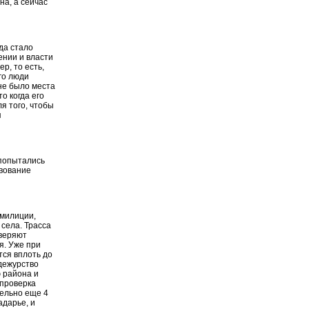
а, а сейчас
гда стало
ении и власти
р, то есть,
го люди
не было места
о когда его
я того, чтобы
я
 попытались
твование
 милиции,
села. Трасса
оверяют
я. Уже при
тся вплоть до
 дежурство
ю района и
 проверка
тельно еще 4
адарье, и