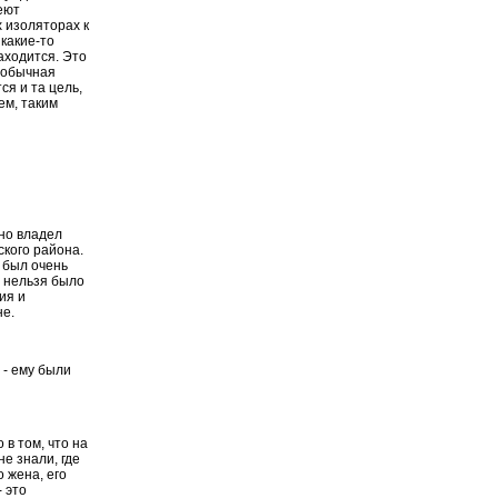
еют
 изоляторах к
какие-то
аходится. Это
о обычная
ся и та цель,
ем, таким
пно владел
ского района.
н был очень
о нельзя было
ия и
не.
 - ему были
 в том, что на
е знали, где
о жена, его
 это