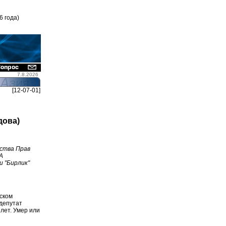
6 года)
7.8.2026
[12-07-01]
дова)
ства Прав
А
 "Бирлик"
ском
депутат
лет. Умер или