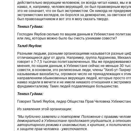
действительно верующим человеком, он всегда читал намаз, мы и 
намаз, я, например, человек верующий, он был правоверным мусул
это не означает, что он был экстремистом. Он никогда не придержи
экстремистских взглядов, он боролся за демократию, за светское о
был правозащитником и вот это я могу сказать твердо.
Тенгиз Гудава:
Господин Якубов сколько по вашим данным в Узбекистане политза
или лиц, которых можно было бы счесть узниками совести?
Талиб Якубов:
Разными людьми, разными организациями называется разные циф
отличающиеся друг от друга. Например, группа Ардзинова, Михаи
говорит о 7-7,5 тысячах политзаключенных. Мы же придерживаемся
мнения, по нашим данным, в Узбекистане сейчас не меньше 30 тыс
совести, в основном, это религиозные люди, члены "Хизб-ут-Тахрир"
называемые ваххабисты, огромное число не принадлежащих к эти
направлениям обыкновенных верующих людей, которые просто от
намаз ходили в мечети и не имели никакого отношения к экстремиз
фундаментализму. Таких людей подавляющее большинство.
Тенгиз Гудава:
Говорил Талиб Якубов, лидер Общества Прав Человека Узбекистан
Из заявления этой организации:
"Мы публично заявляли и повторяем: Положение с правами челове
демократией в Узбекистане продолжает ухудшаться, а отноше
авторитарного режима к инакомыслию, к критике, к политическо
к защите прав человека - ужесточается.