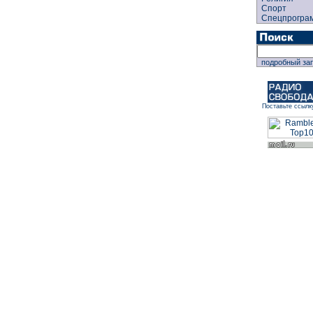
Спорт
Спецпрогра
подробный за
Поставьте ссылк