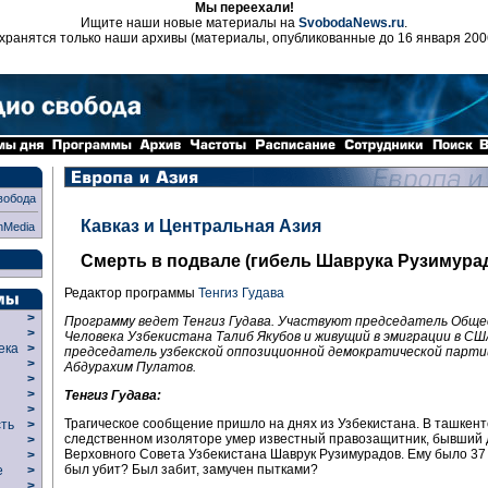
Мы переехали!
Ищите наши новые материалы на
SvobodaNews.ru
.
хранятся только наши архивы (материалы, опубликованные до 16 января 200
вобода
Кавказ и Центральная Азия
nMedia
Смерть в подвале (гибель Шаврука Рузимура
Редактор программы
Тенгиз Гудава
>
Программу ведет Тенгиз Гудава. Участвуют председатель Обще
>
Человека Узбекистана Талиб Якубов и живущий в эмиграции в СШ
века
>
председатель узбекской оппозиционной демократической партии
>
Абдурахим Пулатов.
р
>
>
Тенгиз Гудава:
>
Трагическое сообщение пришло на днях из Узбекистана. В ташкент
сть
>
следственном изоляторе умер известный правозащитник, бывший 
>
Верховного Совета Узбекистана Шаврук Рузимурадов. Ему было 37 
>
был убит? Был забит, замучен пытками?
ие
>
>