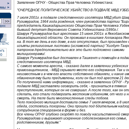
Заявление ОПЧУ - Общества Прав Человека Узбекистана:
>
ммы
>
"ОЧЕРЕДНОЕ ПОЛИТИЧЕСКОЕ УБИЙСТВО В ПОДВАЛЕ МВД УЗБЕ
7 июля 2001г. в подвале следственного изолятора МВД убит Шав
Рузимурадов, 1964 года рождения, член руководства партии "Бирл
председатель Кашкадарьинского Общества Прав Человека Узбе
прос
бывший депутат Верховного Совета Узбекистана /1990г./.
Шаврук Рузимурадов был арестован 15 июня 2001г. в Яккобакском
Кашкадарьинской области. Он проживал в кишлаке Аллакарга Якк
на. В тот же день в его доме, в его отсутствие, был произведен
у на РС
изъяты религиозные листовки (исламской партии) "Хизбут-Тахри
патронов /предположительно все это было подложено самими
милиционерами/.
Шаврук Рузимурадов был доставлен в Ташкент и помещён в подв
следственного изолятора МВД .
С самого момента ареста, - сказано далее в заявлении узбекских
правозащитников, - МВД скрывало место его содержания. Так и 
неизвестным и в чем его власти собственно обвиняли, и какие и
обвинения ему были предъявлены, коли он был под арестом 21 де
По полученной нами информации, - сказано в заявлении ОПЧУ - Р
подвале МВД заставляли оговорить себя, - признаться в тяжких
преступлениях, которых он не совершал. А после того, как он о
сделать, его стали подвергать жестоким избиениям, от чего и 
смерть. На теле были многочисленные следы побоев.
Тело покойного милиция доставила семье 7 июля вечером, а 8 июл
обеда, состоялись похороны. Они прошли под бдительным надзо
сотрудников спецорганов в форме и без.
Все члены ОПЧУ глубоко скорбят по поводу насильственной сме
Рузимурадова и выражают искренние соболезнования его семье,
родственникам, друзьям."