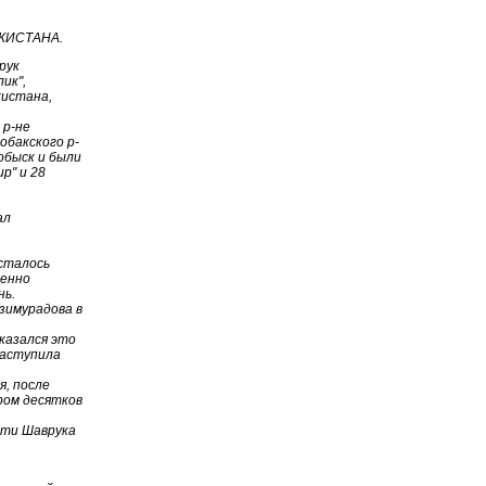
КИСТАНА.
рук
ик",
кистана,
 р-не
обакского р-
 обыск и были
р" и 28
ал
осталось
менно
нь.
узимурадова в
тказался это
наступила
я, после
ром десятков
рти Шаврука