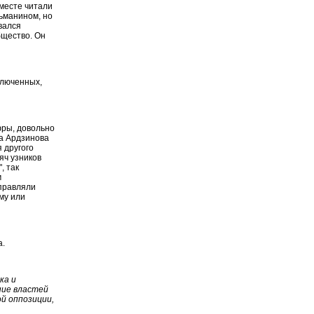
вместе читали
ьманином, но
вался
бщество. Он
ключенных,
ры, довольно
ла Ардзинова
 другого
яч узников
, так
м
правляли
му или
а.
ка и
ние властей
й оппозиции,