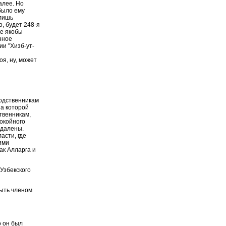
алее. Но
 было ему
 лишь
о, будет 248-я
ке якобы
нное
ии "Хизб-ут-
я, ну, может
родственникам
на которой
твенникам,
покойного
удалены.
асти, где
ими
ак Алларга и
Узбекского
быть членом
о он был