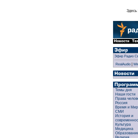
Здесь 
Эфир Радио С
|
RealAudio
Wi
Темы дня
Наши гости
Права чело
Россия
Время и Ми
СМИ
История и
современно
Культура
Медицина
Образован
Религия