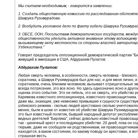
Мы считаем необходимым, - говорится в заявлении:
1. Создать общественную комиссию по расследованию обстояте
Шаврука Рузимурадова.
2. Возбудить уголовное дело по факту гибели Шаврука Рузимура
3. ОБСЕ, ООН, Посольствам демократических государств, между
общественности уделить активное внимание этому вопиющему
вызывающему акту жестокости со стороны властей авторитар
Узбекистана."
Говорит председатель оппозиционной демократической партии "Би
живущий в эмиграции в США, Абдурахим Пулатов:
Абдурахим Пулатов:
Любая смерть человека, в особенности, смерть человека - близкого 
соратника, а Шаврук Рузимурадов был для нас, и для меня лично, и 
соратником, очень близким человеком, вызывает отрицательные эм
всегда потрясение, это все ясно. Но здесь однозначно ясно и друго
оценка этого события. Это не гибель, это не смерть, это убийство
Каримова известного оппозиционера, известного правозащитника.
даже мы, знающие, уже немножко привыкшие к сущности существу
узбекского режима - сколько людей арестовано сколько уничтожалос
менее, были в шоке от известия об убийстве Шаврука Рузимурадова
это был известный политик, бывший народный депутат республики,
видных деятелей "Бирлика", сейчас довольно известный правозащи
так - циничный арест и последующее убийство. 20 дней, пока он с
тюрьме, даже не сообщали ни родственникам, ни правозащитникам,
находится, в каком состоянии, по какому поводу он арестован, и вот
страшная весть.