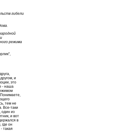
льств гибели
дова.
народной
 и
ного режима
рлик",
друга,
другом, и
оции, это
е - наша
 режимом
 Понимаете,
ющего
ь, тем не
. Все-таки
 один из
тник, и вот
одержался в
 где он
 - такая