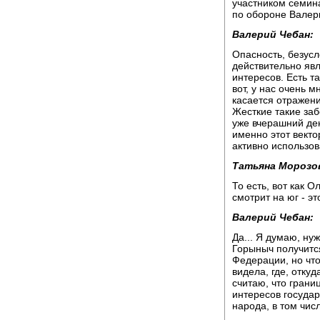
участником семин
по обороне Валер
Валерий Чебан:
Опасность, безусл
действительно явл
интересов. Есть т
вот, у нас очень м
касается отражени
Жесткие такие заб
уже вчерашний ден
именно этот векто
активно использов
Татьяна Морозо
То есть, вот как О
смотрит на юг - э
Валерий Чебан:
Да... Я думаю, ну
Горыныч получится
Федерации, но что
видела, где, отку
считаю, что грани
интересов государс
народа, в том чис