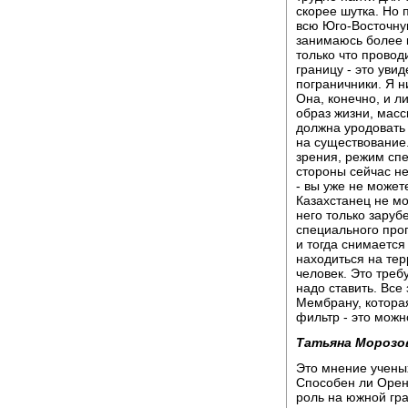
скорее шутка. Но 
всю Юго-Восточную
занимаюсь более 
только что провод
границу - это увид
пограничники. Я ни
Она, конечно, и ли
образ жизни, масс
должна уродовать 
на существование.
зрения, режим спе
стороны сейчас не
- вы уже не може
Казахстанец не мо
него только заруб
специального про
и тогда снимается
находиться на тер
человек. Это треб
надо ставить. Все 
Мембрану, которая
фильтр - это можно
Татьяна Морозо
Это мнение ученых
Способен ли Орен
роль на южной гр