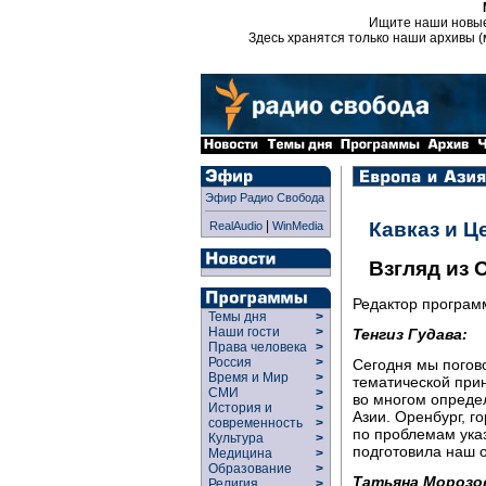
Ищите наши новы
Здесь хранятся только наши архивы (
Эфир Радио Свобода
|
Кавказ и Ц
RealAudio
WinMedia
Взгляд из 
Редактор програ
Темы дня
>
Наши гости
>
Тенгиз Гудава:
Права человека
>
Россия
>
Сегодня мы погово
Время и Мир
>
тематической при
СМИ
>
во многом опреде
История и
>
Азии. Оренбург, 
современность
>
по проблемам ука
Культура
>
подготовила наш 
Медицина
>
Образование
>
Татьяна Морозо
Религия
>