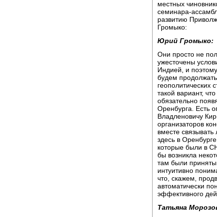
местных чиновнико
семинара-ассамбл
развитию Приволж
Громыко:
Юрий Громыко:
Они просто не пол
ужесточены услови
Индией, и поэтому
будем продолжать
геополитических с
такой вариант, чт
обязательно появя
Оренбурга. Есть о
Владленовичу Кири
организаторов кон
вместе связывать 
здесь в Оренбурге
которые были в СН
бы возникла неко
там были приняты
интуитивно понима
что, скажем, прод
автоматически пон
эффективного дей
Татьяна Морозо