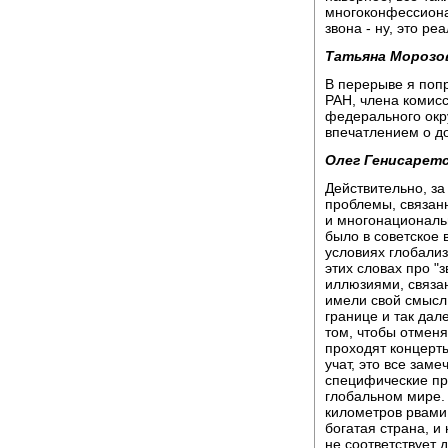
многоконфессионал
звона - ну, это ре
Татьяна Морозо
В перерыве я поп
РАН, члена комис
федерального окр
впечатлением о д
Олег Генисаретс
Действительно, з
проблемы, связанн
и многонациональн
было в советское 
условиях глобализ
этих словах про "
иллюзиями, связа
имели свой смысл,
границе и так дал
том, чтобы отменя
проходят концерты
учат, это все заме
специфические про
глобальном мире. 
километров рвами
богатая страна, и
не соответствует 