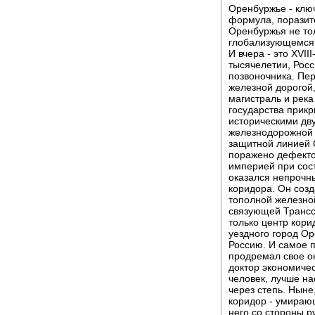
Оренбуржье - ключ
формула, поразит
Оренбуржья не тол
глобализующемся м
И вчера - это XVIII
тысячелетии, Росс
позвоночника. Пер
железной дорогой
магистраль и река
государства прикр
историческими дв
железнодорожной 
защитной линией С
поражено дефекто
империей при сост
оказался непрочн
коридора. Он созд
тополной железной
связующей Трансс
только центр кори
уездного город Ор
Россию. И самое 
продремал свое ок
доктор экономиче
человек, лучше на
через степь. Ныне
коридор - умирающ
него со стороны р