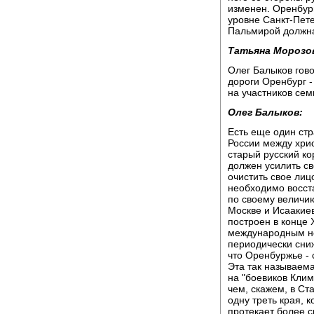
изменен. Оренбург
уровне Санкт-Пет
Пальмирой должна 
Татьяна Морозо
Олег Балыков гов
дороги Оренбург 
на участников се
Олег Балыков:
Есть еще один стр
России между хри
старый русский ко
должен усилить св
очистить свое лиц
необходимо восст
по своему величи
Москве и Исаакиев
построен в конце X
международным но
периодически сниж
что Оренбуржье - 
Эта так называем
на "боевиков Клим
чем, скажем, в Ст
одну треть края, 
протекает более с