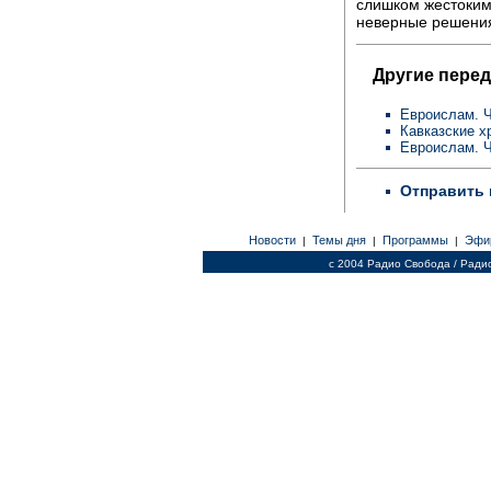
слишком жестоким 
неверные решения
Другие перед
Евроислам. Ч
Кавказские х
Евроислам. Ч
Отправить 
Новости
Темы дня
Программы
Эфи
|
|
|
c 2004 Радио Свобода / Ради