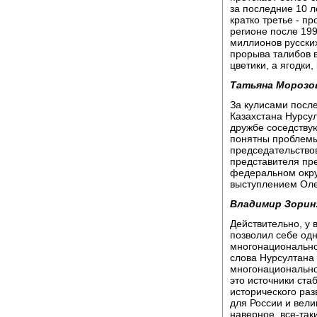
за последние 10 л
кратко третье - п
регионе после 199
миллионов русских
прорыва талибов 
цветики, а ягодки
Татьяна Морозо
За кулисами после
Казахстана Нурсу
дружбе соседствую
понятны проблемы
председательство
представителя пр
федеральном окру
выступлением Оле
Владимир Зорин
Действительно, у 
позволил себе одн
многонациональнос
слова Нурсултана 
многонациональнос
это источники ста
исторического раз
для России и вели
наверное, все-так