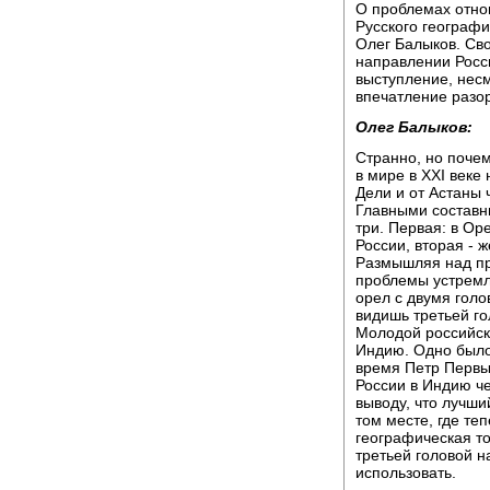
О проблемах отнош
Русского географи
Олег Балыков. Сво
направлении Росси
выступление, нес
впечатление разо
Олег Балыков:
Странно, но почем
в мире в XXI веке
Дели и от Астаны 
Главными составн
три. Первая: в Ор
России, вторая - 
Размышляя над пр
проблемы устремл
орел с двумя голов
видишь третьей го
Молодой российск
Индию. Одно было 
время Петр Первый
России в Индию че
выводу, что лучши
том месте, где те
географическая то
третьей головой н
использовать.