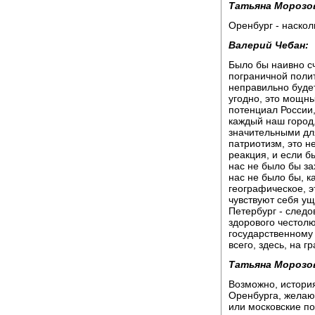
Татьяна Морозо
Оренбург - наскол
Валерий Чебан:
Было бы наивно сч
пограничной полит
неправильно будет
угодно, это мощны
потенциал России,
каждый наш город
значительными для
патриотизм, это н
реакция, и если б
нас не было бы зах
нас не было бы, ка
географическое, э
чувствуют себя у
Петербург - следо
здорового честолю
государственному 
всего, здесь, на гр
Татьяна Морозо
Возможно, история
Оренбурга, желаю
или московские по