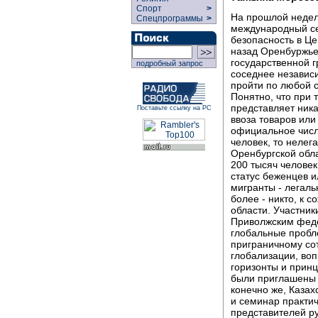
Спорт
>
На прошлой неделе
Спецпрограммы
>
международный се
безопасность в Це
назад Оренбуржье
государственной г
подробный запрос
соседнее независи
пройти по любой 
Понятно, что при 
представляет ника
Поставьте ссылку на РС
ввоза товаров или
официальное числ
человек, то нелег
Оренбургской обл
200 тысяч челове
статус беженцев 
мигранты - легаль
более - никто, к 
области. Участни
Приволжским феде
глобальные пробл
приграничному со
глобализации, воп
горизонты и принц
были приглашены 
конечно же, Казах
и семинар практич
представителей р