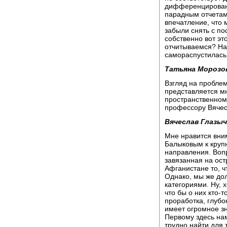
дифференцирован
парадным отчетам
впечатление, что 
забыли снять с по
собственно вот это
отчитываемся? На
самораспустилась.
Татьяна Морозо
Взгляд на проблем
представляется м
пространственном
профессору Вячес
Вячеслав Глазыч
Мне нравится вни
Балыковым к круп
направления. Вопр
завязанная на ост
Афганистане то, ч
Однако, мы же до
категориями. Ну, 
что бы о них кто-
проработка, глубо
имеет огромное зн
Первому здесь на
трудно найти для 