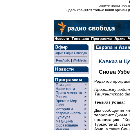
Ищите наши новы
Здесь хранятся только наши архивы (
Эфир Радио Свобода
|
Кавказ и Ц
RealAudio
WinMedia
Снова Узбе
Редактор програ
Темы дня
>
Наши гости
>
Программу ведет 
Права человека
>
Ташкентского бю
Россия
>
Время и Мир
>
Тенгиз Гудава:
СМИ
>
История и
>
Два сообщения ин
современность
>
террорист Джума 
Культура
>
организацию - "Хе
Медицина
>
Туркестана), ста
Образование
>
Азии, а также Син
Религия
>