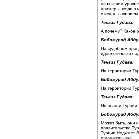
на высшем уровне 
примеры, когда в 
с использованием 
Тенгиз Гудава:
А почему? Какое 
Бобомурад Абду
На судебном проц
идеологически под
Тенгиз Гудава:
На территории Тур
Бобомурад Абду
На территории Ту
Тенгиз Гудава:
Но власти Турции 
Бобомурад Абду
Может быть, они и
правительство Ту
Турции Неджмет Э
организовывал.