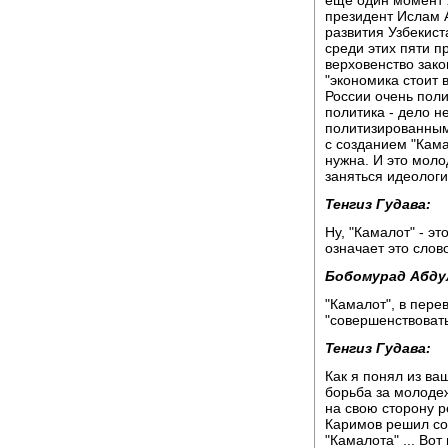
президент Ислам 
развития Узбекист
среди этих пяти п
верховенство зако
"экономика стоит в
России очень пол
политика - дело н
политизированными
с созданием "Кама
нужна. И это моло
заняться идеолог
Тенгиз Гудава:
Ну, "Камалот" - э
означает это слов
Бобомурад Абду
"Камалот", в перев
"совершенствоватьс
Тенгиз Гудава:
Как я понял из ва
борьба за молодеж
на свою сторону р
Каримов решил со
"Камалота" ... Вот