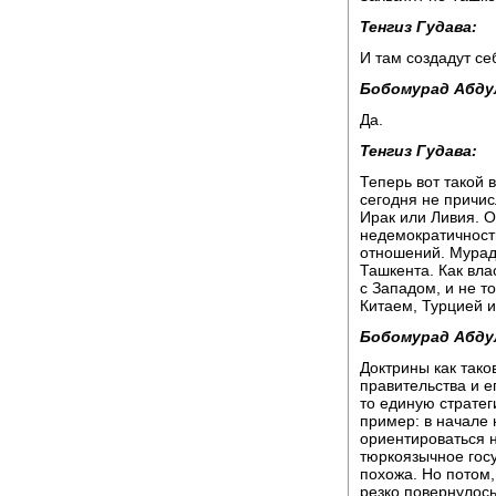
Тенгиз Гудава:
И там создадут се
Бобомурад Абду
Да.
Тенгиз Гудава:
Теперь вот такой 
сегодня не причис
Ирак или Ливия. О
недемократичност
отношений. Мурад
Ташкента. Как вла
с Западом, и не т
Китаем, Турцией и
Бобомурад Абду
Доктрины как тако
правительства и е
то единую стратег
пример: в начале 
ориентироваться 
тюркоязычное госу
похожа. Но потом,
резко повернулось 