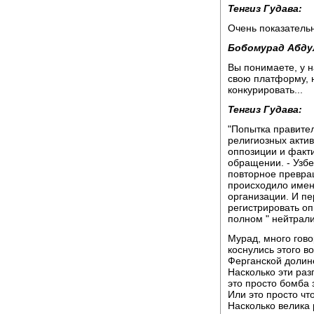
Тенгиз Гудава:
Очень показательн
Бобомурад Абду
Вы понимаете, у н
свою платформу, н
конкурировать...
Тенгиз Гудава:
"Попытка правите
религиозных акти
оппозиции и факти
обращении. - Узбе
повторное превра
происходило именн
организации. И пе
регистрировать о
полном " нейтрали
Мурад, много гово
коснулись этого во
Ферганской долине
Насколько эти раз
это просто бомба 
Или это просто чт
Насколько велика 