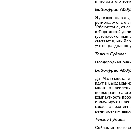
и что из этого вс
Бобомурад Абду
Я должен сказать,
региона очень отл
Узбекистана, от о
в Ферганской доли
густонаселенный р
считается, как Яп
учете, разделено у
Тенгиз Гудава:
Плодородная оче
Бобомурад Абду
Да. Мало места, 
идут в Сырдарьинс
много, а населен
но все равно этого
компактность про
стимулируют насе
какое-то позитив
религиозным движ
Тенгиз Гудава:
Сейчас много гов