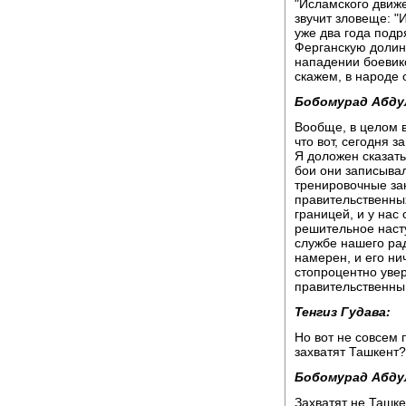
"Исламского движе
звучит зловеще: "
уже два года подр
Ферганскую долину
нападении боевико
скажем, в народе 
Бобомурад Абду
Вообще, в целом в
что вот, сегодня з
Я доложен сказат
бои они записывал
тренировочные за
правительственных
границей, и у нас 
решительное наст
службе нашего рад
намерен, и его ни
стопроцентно увер
правительственны
Тенгиз Гудава:
Но вот не совсем п
захватят Ташкент?
Бобомурад Абду
Захватят не Ташке