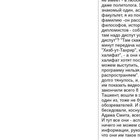
даже политолога. 
знакомый один, ас
факультет, я из п
фамилию -он расск
философов, истори
дипломистов - соб
там надо диспут ус
диспут"? "Там скаж
минут передача на
"Хизб-ут-Тахрир",
халифат", - а они 
халифат хотят пос
можем выступить, 
программу нельзя,
распространяем". 
долго тянулось, и
им показать виде
закончили всего 8
Ташкент, вошли в 
один из, тоже не 
обозревателей. И 
беседовали, косн
Адама Смита, всего
И тут все они - ас
ничего не можем с
информации, руков
что они им такое п