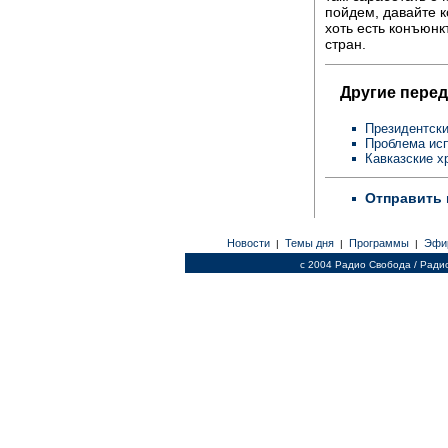
пойдем, давайте к
хоть есть конъюнкт
стран.
Другие перед
Президентск
Проблема исп
Кавказские х
Отправить 
Новости
Темы дня
Программы
Эфи
|
|
|
c 2004 Радио Свобода / Ради