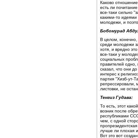
Каково отношение 
есть ли почитание
все-таки сильно "
какими-то идеями 
молодежи, и поэто
Бобомурад Абду
В целом, конечно,
среди молодежи з
хотя, и вредно это
все-таки у молодеж
социальных пробле
правителей одно, и
сказал, что они д
интерес к религио
партия "Хизб-ут-Та
репрессировали, м
листовки, не оста
Тенгиз Гудава:
То есть, этот како
возник после обр
республиками СССР
чем, с одной стор
пропрезидентская 
лучше ли плохая 
Вот это вот созда