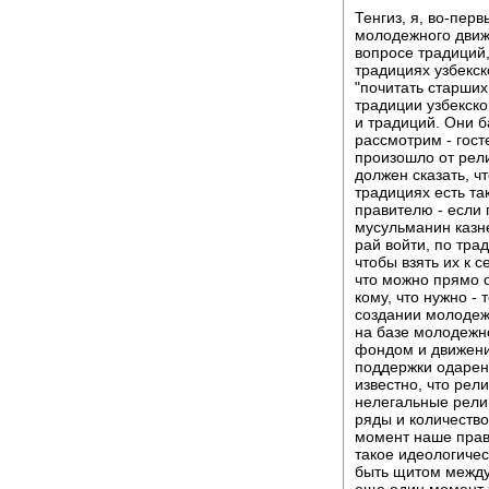
Тенгиз, я, во-перв
молодежного движ
вопросе традиций,
традициях узбекск
"почитать старших
традиции узбекско
и традиций. Они 
рассмотрим - гост
произошло от рели
должен сказать, ч
традициях есть та
правителю - если п
мусульманин казн
рай войти, по тра
чтобы взять их к с
что можно прямо о
кому, что нужно -
создании молодежн
на базе молодежн
фондом и движени
поддержки одарен
известно, что рел
нелегальные религ
ряды и количество
момент наше прав
такое идеологичес
быть щитом между
еще один момент х