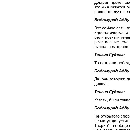
доктрин, даже нев
это мне кажется о
равно, не лучше л
Бобомурад Абду
Вот сейчас есть, в
идеологическая ал
религиозным течен
религиозные течен
лучше, чем правит
Тенгиз Гудава:
То есть они побеж
Бобомурад Абду
Да, они говорят: д
диспут...
Тенгиз Гудава:
Кстати, были таки
Бобомурад Абду
Не открытого спор
не могут допустит
Тахрир" - вообще 
не имеет - в любо