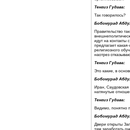
Тенгиз Гудава:
Так говорилось?
Бобомурад Абду
Правительство так
внешнеполитическо
идут на контакты
предлагает какая-
религиозного обуч
наотрез отказывают
Тенгиз Гудава:
Это какие, в осно
Бобомурад Абду
Иран, Саудовская 
натянутые отноше
Тенгиз Гудава:
Видимо, понятно п
Бобомурад Абду
Двери открыты Запа
там заработать оч