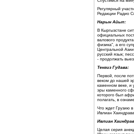
Спустимся на мин
Регулярный участ
Редакции Радио С
Нарын Айып:
В Кыргызстане сит
официальных пост
валового продукта
физика", а его су
Центральной Азии.
русский язык; пес
- продолжать выез
Тенгиз Гудава:
Первой, после пот
веком до нашей эр
каменном веке, и 
эры каменного сфи
которого был афри
полагать, в ознам
Что ждет Грузию в
Ивлиан Хаиндрава
Ивлиан Хаиндрав
Целая серия анекд