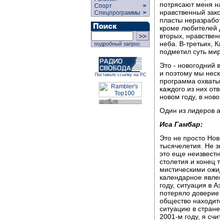
потрясают меня на
Спорт
>
нравственный зако
Спецпрограммы
>
пласты неразработ
кроме любителей д
вторых, нравстве
неба. В-третьих, 
подробный запрос
подметил суть мир
Это - новогодний 
и поэтому мы неск
Поставьте ссылку на РС
программа охватыв
каждого из них отв
новом году, в ново
Один из лидеров 
Иса Гамбар:
Это не просто Нов
тысячелетия. Не з
это еще неизвестно
столетия и конец 
мистическими ожид
календарное явлен
году, ситуация в
потеряло доверие
общество находит
ситуацию в стране
2001-м году, я с