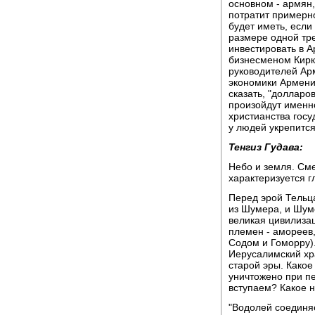
основном - армян
потратит примерно
будет иметь, если
размере одной тр
инвестировать в 
бизнесменом Кирк
руководителей Арм
экономики Армении
сказать, "долларо
произойдут именн
христианства госу
у людей укрепится
Тенгиз Гудава:
Небо и земля. Сме
характеризуется 
Перед эрой Тельц
из Шумера, и Шум
великая цивилизац
племен - амореев,
Содом и Гоморру)
Иерусалимский хра
старой эры. Како
уничтожено при пе
вступаем? Какое 
"Водолей соединяе