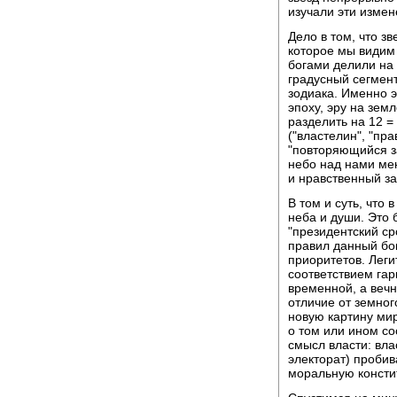
изучали эти изме
Дело в том, что зв
которое мы видим 
богами делили на 
градусный сегмен
зодиака. Именно 
эпоху, эру на зем
разделить на 12 =
("властелин", "пра
"повторяющийся за
небо над нами мен
и нравственный за
В том и суть, что 
неба и души. Это 
"президентский ср
правил данный бо
приоритетов. Леги
соответствием гар
временной, а вечн
отличие от земного
новую картину ми
о том или ином со
смысл власти: вла
электорат) пробив
моральную консти