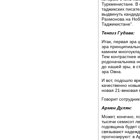
Туркменистане. В 
таджикских писат
выдвинуть кандид
Рахмонова на Нобе
Таджикистане".
Тенгиз Гудава:
Итак, первая эра 
эра принципиальн
камнем многоукла
Тем контрастнее 
родоначальника но
до нашей эры, в с
эра Овна.
И вот, подошло вр
качественно новым
новая 21-вековая 
Говорит сотрудни
Армен Дулян:
Может, конечно, п
тысячи семисот ле
годовщина будет о
связывают надежды
прогнозируют: в А