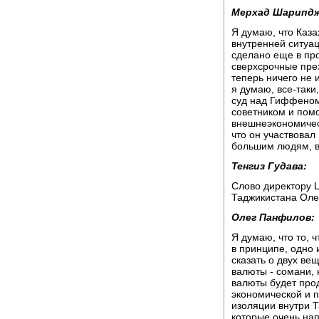
Мерхад Шарипдж
Я думаю, что Каза
внутренней ситуац
сделано еще в про
сверхсрочные пре
теперь ничего не 
я думаю, все-таки
суд над Гиффеном
советником и пом
внешнеэкономическ
что он участвовал
большим людям, в
Тенгиз Гудава:
Слово директору 
Таджикистана Оле
Олег Панфилов:
Я думаю, что то, ч
в принципе, одно 
сказать о двух ве
валюты - сомани, 
валюты будет прод
экономической и п
изоляции внутри 
которые очень нап