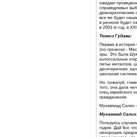
ожидаю проведени
справедливых выбо
демократические с
все же будет наша
в регионе будет о
в 2001-й год, в XX
Тенгиз Гудава:
Первая в истории
(по-гречески - Ме
эры. Это была Шу
колоссальные откр
литье металлов, ш
десятеричная, кал
школьная система 
Но, пожалуй, глав
того, она дала че
отец еврейского 
гражданином.
Мухаммад Салих - 
Мухаммад Салих
Пользуясь случае
годом. Дай Бог, ч
нехорошие предска