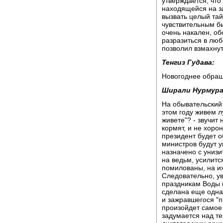
утверждается, что
находящейся на з
вызвать целый тай
чувствительным бы
очень накален, об
разразиться в люб
позволил взмахнут
Тенгиз Гудава:
Новогоднее обращ
Ширали Нурмура
На обывательский в
этом году живем л
живете"? - звучит 
кормят, и не хоро
президент будет 
министров будут у
назначено с униз
на ведьм, усилитс
помилованы, на их
Следовательно, ув
праздникам Воды 
сделана еще одна
и зажравшегося "п
произойдет самое
задумается над те