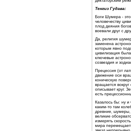
диктаторским реж
Тенгиз Гудава:
Боги Шумера - это
человечеству цив
плод деяния богов
воевали друг с др
Да, религия шумер
заменена астроно
которым явно под
цивилизация была
ключевые астроно
созвездия и зодиа
Прецессия (от лати
движение оси вра
коническую поверх
вращается вокруг 
описывает круг. Зе
есть прецессионны
Казалось бы: ну и
каким-то там коле
древние, шумеры, 
великие обсервато
измерять скорость
мира перемещаетс
звезд непрерывно 