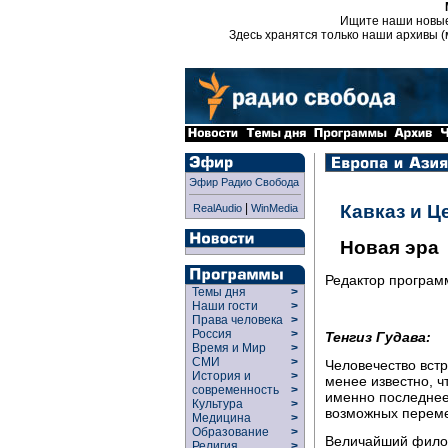
Ищите наши новы
Здесь хранятся только наши архивы (
Эфир Радио Свобода
|
Кавказ и Ц
RealAudio
WinMedia
Новая эра
Редактор програ
Темы дня
>
Наши гости
>
Права человека
>
Россия
>
Тенгиз Гудава:
Время и Мир
>
СМИ
>
Человечество встр
История и
>
менее известно, ч
современность
>
именно последнее
Культура
>
возможных переме
Медицина
>
Образование
>
Величайший филос
Религия
>