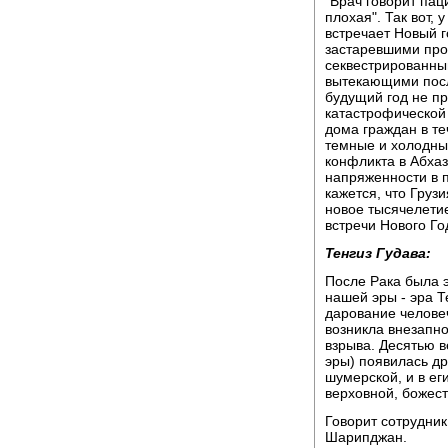
"Врач говорит пац
плохая". Так вот, 
встречает Новый г
застаревшими про
секвестрированны
вытекающими посл
будущий год не пр
катастрофической 
дома граждан в теч
темные и холодные
конфликта в Абхаз
напряженности в 
кажется, что Груз
новое тысячелетие
встречи Нового Го
Тенгиз Гудава:
После Рака была э
нашей эры - эра Т
дарование челове
возникла внезапно
взрыва. Десятью в
эры) появилась др
шумерской, и в ег
верховной, божест
Говорит сотрудни
Шарипджан.