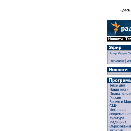
Здесь 
Эфир Радио С
|
RealAudio
Wi
Темы дня
Наши гости
Права чело
Россия
Время и Ми
СМИ
История и
современно
Культура
Медицина
Образован
Религия