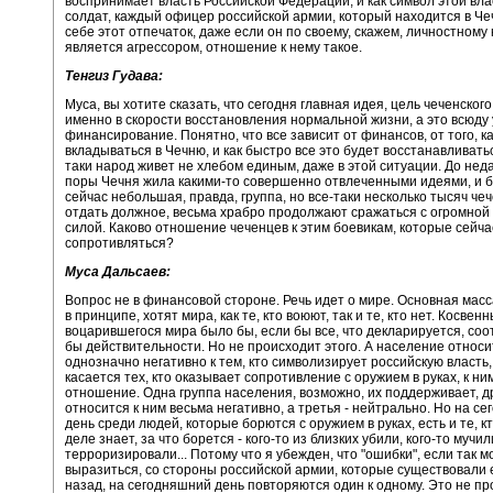
воспринимает власть Российской Федерации, и как символ этой вл
солдат, каждый офицер российской армии, который находится в Чеч
себе этот отпечаток, даже если он по своему, скажем, личностному 
является агрессором, отношение к нему такое.
Тенгиз Гудава:
Муса, вы хотите сказать, что сегодня главная идея, цель чеченског
именно в скорости восстановления нормальной жизни, а это всюду
финансирование. Понятно, что все зависит от финансов, от того, ка
вкладываться в Чечню, и как быстро все это будет восстанавливатьс
таки народ живет не хлебом единым, даже в этой ситуации. До не
поры Чечня жила какими-то совершенно отвлеченными идеями, и бо
сейчас небольшая, правда, группа, но все-таки несколько тысяч че
отдать должное, весьма храбро продолжают сражаться с огромной
силой. Каково отношение чеченцев к этим боевикам, которые сейч
сопротивляться?
Муса Дальсаев:
Вопрос не в финансовой стороне. Речь идет о мире. Основная масс
в принципе, хотят мира, как те, кто воюют, так и те, кто нет. Косве
воцарившегося мира было бы, если бы все, что декларируется, соо
бы действительности. Но не происходит этого. А население относи
однозначно негативно к тем, кто символизирует российскую власть,
касается тех, кто оказывает сопротивление с оружием в руках, к ни
отношение. Одна группа населения, возможно, их поддерживает, д
относится к ним весьма негативно, а третья - нейтрально. Но на с
день среди людей, которые борются с оружием в руках, есть и те, к
деле знает, за что борется - кого-то из близких убили, кого-то мучил
терроризировали... Потому что я убежден, что "ошибки", если так 
выразиться, со стороны российской армии, которые существовали 
назад, на сегодняшний день повторяются один к одному. Это не пр