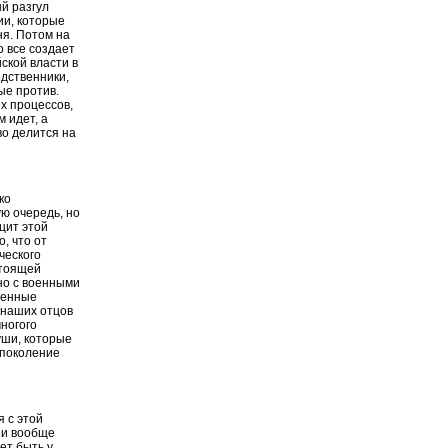
ый разгул
ии, которые
ня. Потом на
 все создает
ской власти в
одственники,
ые против.
ех процессов,
м идет, а
во делится на
ко
ю очередь, но
ицит этой
, что от
ческого
стоящей
но с военными
дренные
 наших отцов
ногого
уши, которые
 поколение
я с этой
 и вообще
ет быть у