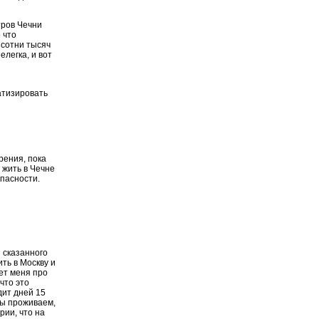
тров Чечни
 что
- сотни тысяч
елегка, и вот
атизировать
рения, пока
 жить в Чечне
пасности.
 сказанного
ить в Москву и
ет меня про
что это
дит дней 15
мы проживаем,
рии, что на