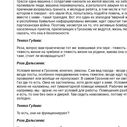
трассе одна машина с солдатами наехала на жилой массив, на забо
проживали люди, машина перевернулась, в результате аварии по к
причинам взорвалась граната, и молодые ребята, в том числе и тот
котором я говорил - его звали Иса, попытались подойти помочь, и 
вместе с ними - такая трагедия. Вот это один из эпизодов "мирной 
и республика буквально нафаршированы минами, идет скрытая та
партизанская война. Поэтому. несмотря на то, что активные бомба
населенных пунктов, прилегающих к Грозному не ведутся, жизнь лю
сказать, что она в безопасности.
Тенгиз Гудава:
Роза, вопрос вам практически тот же: взвешивая эти гири - тяжесть
тяжесть жизни на чужбине и тяжесть жизни на родине, какова она с
таки, стоит ли возвращаться?
Роза Дальсаева:
Условия жизни в Грозном, конечно, ужасны. Сам вид города - везде
везде посты, особенно передвижение очень тяжелое, везде идут п
проверяют или вообще не пропускают. В самом Грозном нет ни свет
Газ где-то есть. Окна не застеклены, хотя дело идет к зиме. Услов
жизни не налажены, нет гуманитарной помощи никакой. Рабочие ме
например, мы - врачи, но нет условий для работы. Помещения разб
и есть, то они без окон и дверей. Там сидеть невозможно, потому ч
холодно.
Тенгиз Гудава:
То есть, они не функционируют?
Роза Дальсаева: