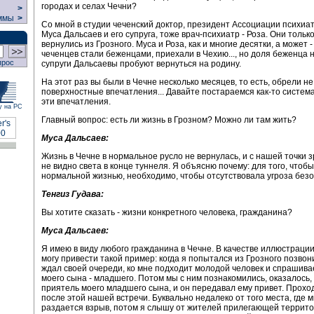
городах и селах Чечни?
>
ммы
>
Со мной в студии чеченский доктор, президент Ассоциации психиа
Муса Дальсаев и его супруга, тоже врач-психиатр - Роза. Они только
вернулись из Грозного. Муса и Роза, как и многие десятки, а может 
чеченцев стали беженцами, приехали в Чехию..., но доля беженца н
прос
супруги Дальсаевы пробуют вернуться на родину.
На этот раз вы были в Чечне несколько месяцев, то есть, обрели не
поверхностные впечатления... Давайте постараемся как-то систем
эти впечатления.
у на РС
Главный вопрос: есть ли жизнь в Грозном? Можно ли там жить?
Муса Дальсаев:
Жизнь в Чечне в нормальное русло не вернулась, и с нашей точки з
не видно света в конце туннеля. Я объясню почему: для того, чтобы
нормальной жизнью, необходимо, чтобы отсутствовала угроза безо
Тенгиз Гудава:
Вы хотите сказать - жизни конкретного человека, гражданина?
Муса Дальсаев:
Я имею в виду любого гражданина в Чечне. В качестве иллюстрации
могу привести такой пример: когда я попытался из Грозного позвон
ждал своей очереди, ко мне подходит молодой человек и спрашива
моего сына - младшего. Потом мы с ним познакомились, оказалось, 
приятель моего младшего сына, и он передавал ему привет. Прохо
после этой нашей встречи. Буквально недалеко от того места, где 
раздается взрыв, потом я слышу от жителей прилегающей террито