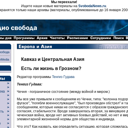
Мы переехали!
Ищите наши новые материалы на
SvobodaNews.ru
.
хранятся только наши архивы (материалы, опубликованные до 16 января 200
вобода
Кавказ и Центральная Азия
nMedia
Есть ли жизнь в Грозном?
Редактор программы
Тенгиз Гудава
>
Тенгиз Гудава:
>
века
>
Чечня - пограничное состояние (между войной и миром.)
>
Мы все уже привыкли к сообщениям из Чечни, типа: "колонна подо
р
>
фугасе", "погибли военнослужащие", "был произведен обстрел" и та
>
сообщениям, которые никак не согласуются с образом гражданског
>
согласия, стабильности. Вроде завершилась вторая, за минувшее 
сть
>
чеченская война, вроде нет активных боевых действий, но нет и ми
>
элементарной жизненной нормы для общества и индивида.
>
ие
>
Что это? Как назвать, как определить ситуацию, которая сложилась
>