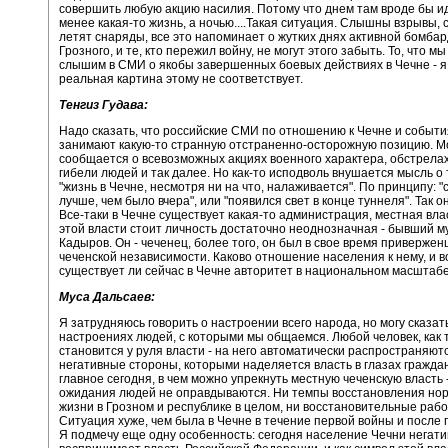
совершить любую акцию насилия. Потому что днем там вроде бы и
менее какая-то жизнь, а ночью....Такая ситуация. Слышны взрывы, 
летят снаряды, все это напоминает о жутких днях активной бомба
Грозного, и те, кто пережил войну, не могут этого забыть. То, что м
слышим в СМИ о якобы завершенных боевых действиях в Чечне - я
реальная картина этому не соответствует.
Тенгиз Гудава:
Надо сказать, что российские СМИ по отношению к Чечне и событи
занимают какую-то странную отстраненно-осторожную позицию. 
сообщается о всевозможных акциях военного характера, обстрелах
гибели людей и так далее. Но как-то исподволь внушается мысль о 
"жизнь в Чечне, несмотря ни на что, налаживается". По принципу: "
лучше, чем было вчера", или "появился свет в конце туннеля". Так о
Все-таки в Чечне существует какая-то администрация, местная влас
этой власти стоит личность достаточно неоднозначная - бывший 
Кадыров. Он - чеченец, более того, он был в свое время приверже
чеченской независимости. Каково отношение населения к нему, и 
существует ли сейчас в Чечне авторитет в национальном масштаб
Муса Дальсаев:
Я затрудняюсь говорить о настроении всего народа, но могу сказат
настроениях людей, с которыми мы общаемся. Любой человек, как 
становится у руля власти - на него автоматически распространяютс
негативные стороны, которыми наделяется власть в глазах гражда
главное сегодня, в чем можно упрекнуть местную чеченскую власть -
ожидания людей не оправдываются. Ни темпы восстановления но
жизни в Грозном и республике в целом, ни восстановительные работ
Ситуация хуже, чем была в Чечне в течение первой войны и после 
Я подмечу еще одну особенность: сегодня население Чечни негат