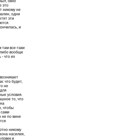
рыл, окно
е это
от никому не
валин, одни
етят эти
ются.
кончилась, и
 там все-таки
 либо вообще
 - что их
 возникает
к: что будет,
го не
 для
ные условия.
ашное то, что
йна
ы, чтобы
 сами
о не по вине
ится
лютно никому
зона насилия,
еловек и