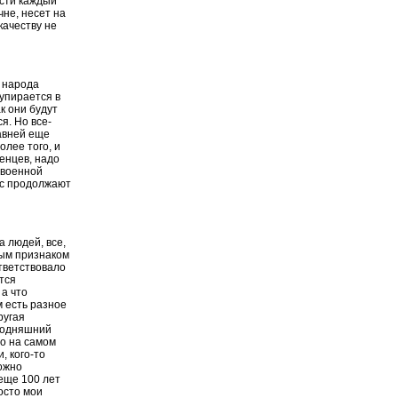
асти каждый
не, несет на
качеству не
о народа
 упирается в
к они будут
я. Но все-
давней еще
лее того, и
ченцев, надо
 военной
ас продолжают
а людей, все,
нным признаком
тветствовало
тся
 а что
м есть разное
ругая
егодняшний
то на самом
и, кого-то
можно
еще 100 лет
осто мои