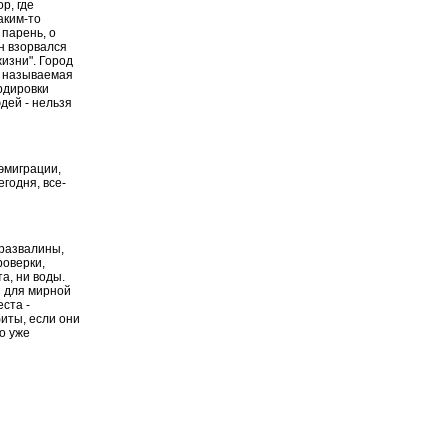
р, где
аким-то
 парень, о
он взорвался
жизни". Город
к называемая
рдировки
дей - нельзя
 эмиграции,
егодня, все-
 развалины,
роверки,
а, ни воды.
ия для мирной
ста -
иты, если они
то уже