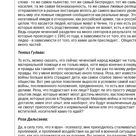
слова - то же самое пьянство, тот же самый беспредел, тот же сам
насилия, та же самая безнаказанность, те же самые лживые реляц
отправляются в разные инстанции вплоть до самого высокого уров
весь мир эти ложные сведения сообщаются как реальные вещи. Это
негативный имидж в отношении, как российской армии, так и россий
целом. Что касается людей, которые живут в Чечне, то у них есть р
которые воюют, есть родственники, которые не воюют, есть и котор
Ведь социум чеченский разделен на много секторов в результате т
которые происходят с 1991-го года, в зависимости от того, кто за ке
лидер - в зависимости от того, кто какие цели преследует... Общест
много частей.
Тенгиз Гудава:
То есть, можно сказать, что сейчас чеченский народ жаждет не толь
материальной помощи и не только мира, хотя мира конечно в перву
и правды как таковой - что происходит. А тут как раз по-моему деф
правды. Но у меня вопрос несколько иного плана. Роза, вот известно
войны больше всего страдают дети, как самое слабое звено челове
общества. Вот уже целое поколение выросло в условиях самой на
войны, послевоенного положения, предвоенного, то есть все связа
делами. Роза, что подрастает в их лице? Будут ли это просто уму
опытом люди, которые может могут достичь многого, как поколения
дедов, которые росли в Первую и Вторую Мировую войны и потом м
достигли, имея этот опыт, или наоборот, это будут искалеченные д
не смогут приспособиться к нормальной жизни или это подрастает
мстителей, носителей каких-то идей?
Роза Дальсаева:
Да, в силу того, что я врач - психиатр, мне приходилось сталкиватьс
проблемой, и проблемой воздействия на детей в военной ситуации
того, как это отражается на их психике. Вы знаете, по-разному. Мож