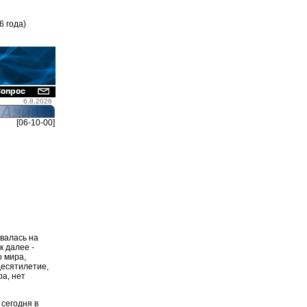
6 года)
6.8.2026
[06-10-00]
рвалась на
к далее -
о мира,
десятилетие,
ра, нет
 сегодня в