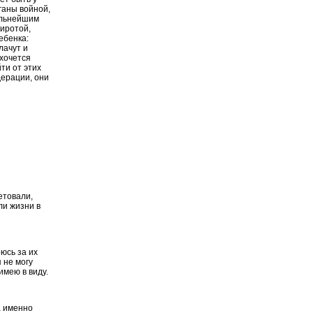
ганы войной,
ильнейшим
сиротой,
ебенка:
лачут и
 хочется
ти от этих
дерации, они
етовали,
ли жизни в
оюсь за их
 не могу
имею в виду.
а именно