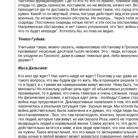
Частично функционируют. Где-то кто-то что-то принес, пленкой зак
откуда-то, дверь принесли, поставили, но ни мебели, ничего нет. Вс
приходится где-то доставать. Мое впечатление такое, что город эт
нужен. Какой-то он мертвый, очень гнетуще действует вид этих раз
военные, по ночам постоянно обстрелы. Не знаешь... Через тебя л
снаряды. Постоянно снаряды ночью летят, и эти посты обстрелива
Напряженная обстановка, и нет такого успокоения, что "вот, война 
что-то будет впереди". Хотелось бы, но пока не видно.
Тенгиз Гудава:
Учитывая такую, можно сказать, невыносимую обстановку в Грозном
проживают несколько десятков тысяч человек. Это - люди, которые
не уходили из Грозного, даже в самые тяжелые дни, либо вернулись
держит?
Муса Дальсаев:
Кто кого где ждет? Нас никто нигде не ждет? Поэтому у нас даже не
такого вопроса, что мы будем где-то жить. Мы в принципе решили та
то и будет, и с такими же намерениями живут многие. Чему быть, то
миновать! Но поскольку сейчас речь идет об объективных условиях
проживания, то я думаю, что очень тяжелые и очень сложные, труд
Но физические условия, о которых идет речь - полбеды! Самое стр
война еще продолжается. Декларативные заявления о том, что во
закончилась и реальная ситуация там - разные вещи. Мы хотели б
война действительно была закончена и я думаю, что тогда люди бы
восстанавливали... Все, что там происходило, конечно, происходил
тех людей, которые там живут, но как сказала Роза, никто не тороп
возвращать людей к нормальной жизни. Самое жуткое то, что дело
действительно катится к зиме, и все люди чувствуют, что они абсо
не нужны. Такое впечатление, что это какая-то экспериментальная 
когда ночью в любой момент может ворваться совершенно любой ч