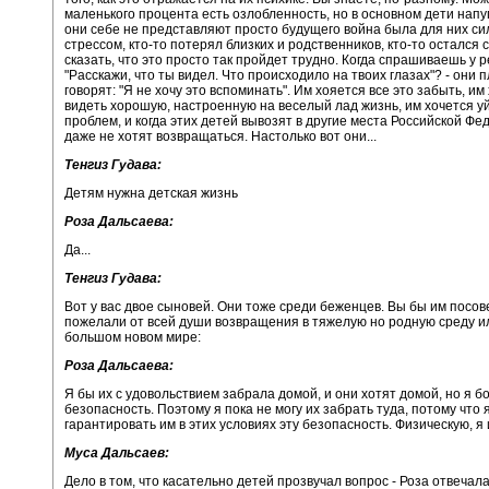
маленького процента есть озлобленность, но в основном дети напу
они себе не представляют просто будущего война была для них с
стрессом, кто-то потерял близких и родственников, кто-то остался 
сказать, что это просто так пройдет трудно. Когда спрашиваешь у р
"Расскажи, что ты видел. Что происходило на твоих глазах"? - они п
говорят: "Я не хочу это вспоминать". Им хояется все это забыть, им
видеть хорошую, настроенную на веселый лад жизнь, им хочется уй
проблем, и когда этих детей вывозят в другие места Российской Фе
даже не хотят возвращаться. Настолько вот они...
Тенгиз Гудава:
Детям нужна детская жизнь
Роза Дальсаева:
Да...
Тенгиз Гудава:
Вот у вас двое сыновей. Они тоже среди беженцев. Вы бы им посов
пожелали от всей души возвращения в тяжелую но родную среду и
большом новом мире:
Роза Дальсаева:
Я бы их с удовольствием забрала домой, и они хотят домой, но я б
безопасность. Поэтому я пока не могу их забрать туда, потому что я
гарантировать им в этих условиях эту безопасность. Физическую, я 
Муса Дальсаев:
Дело в том, что касательно детей прозвучал вопрос - Роза отвечал