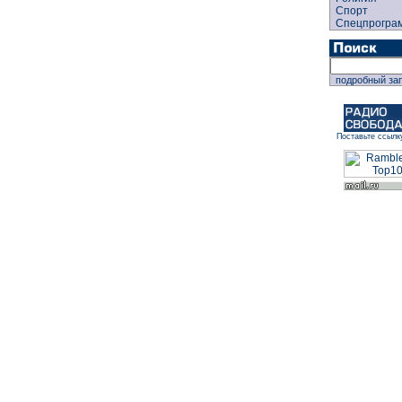
Спорт
Спецпрогра
подробный за
Поставьте ссылк