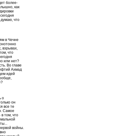
дет более-
слышно, как
рдировки
ы сегодня
 думаю, что
ям в Чечне
Монотонно
, взрывах,
том, что
сегодня
но или нет?
ть. Во главе
муфтий Ахмад
нцем идей
вообще,
е?
ь о
только он
я все те
н. Самое
 в том, что
рмальной
ы...
первой войны.
ивно