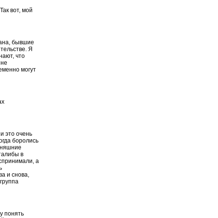
Так вот, мой
тана, бывшие
тельстве. Я
нают, что
 не
еменно могут
ах
 и это очень
огда боролись
дняшние
талибы в
оспринимали, а
ь
ва и снова,
 группа
ну понять