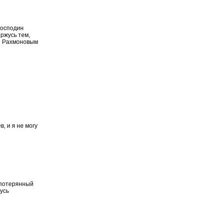
 господин
ржусь тем,
ли Рахмоновым
, и я не могу
л потерянный
нусь