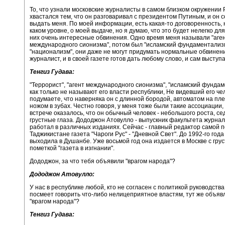
То, что узнали московские журналисты в самом близком окружении 
хвастался тем, что он разговаривал с президентом Путиным, и он 
выдать меня. По моей информации, есть какая-то договоренность, 
каком уровне, о моей выдаче, но я думаю, что это будет нелегко дл
них очень интересные обвинения. Одно время меня называли "аге
международного сионизма", потом был "исламский фундаментализ
"национализм", они даже не могут придумать нормальные обвинени
журналист, и в своей газете готов дать любому слово, и сам выступа
Тенгиз Гудава:
"Террорист", "агент международного сионизма", "исламский фундаме
как только не называют его власти республики, Не видевший его че
подумаете, что наверняка он с длинной бородой, автоматом на пле
ножом в зубах. Честно говоря, у меня тоже были такие ассоциации,
встрече оказалось, что он обычный человек - небольшого роста, с
грустные глаза. Дододжон Атовулло - выпускник факультета журна
работал в различных изданиях. Сейчас - главный редактор самой 
Таджикистане газета "Чароги Рус" - "Дневной Свет". До 1992-го года
выходила в Душанбе. Уже восьмой год она издается в Москве с гру
пометкой "газета в изгнании".
Дододжон, за что тебя объявили "врагом народа"?
Дододжон Атовулло:
У нас в республике любой, кто не согласен с политикой руководства
посмеет говорить что-либо нелицеприятное властям, тут же объяв
"врагом народа"?
Тенгиз Гудава: