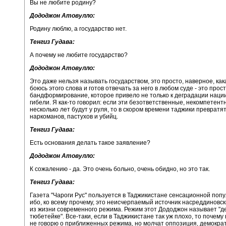
Вы не любите родину?
Дододжон Атовулло:
Родину люблю, а государство нет.
Тенгиз Гудава:
А почему не любите государство?
Дододжон Атовулло:
Это даже нельзя называть государством, это просто, наверное, кака
боюсь этого слова и готов отвечать за него в любом суде - это прос
бандформирование, которое привело не только к деградации нации,
гибели. Я как-то говорил: если эти безответственные, некомпетен
несколько лет будут у руля, то в скором времени таджики превратя
наркоманов, пастухов и убийц.
Тенгиз Гудава:
Есть основания делать такое заявление?
Дододжон Атовулло:
К сожалению - да. Это очень больно, очень обидно, но это так.
Тенгиз Гудава:
Газета "Чароги Рус" пользуется в Таджикистане сенсационной поп
ибо, ко всему прочему, это неисчерпаемый источник насреддиновск
из жизни современного режима. Режим этот Дододжон называет "д
тюбетейке". Все-таки, если в Таджикистане так уж плохо, то почему 
не говорю о приближенных режима, но молчат оппозиция, демокра