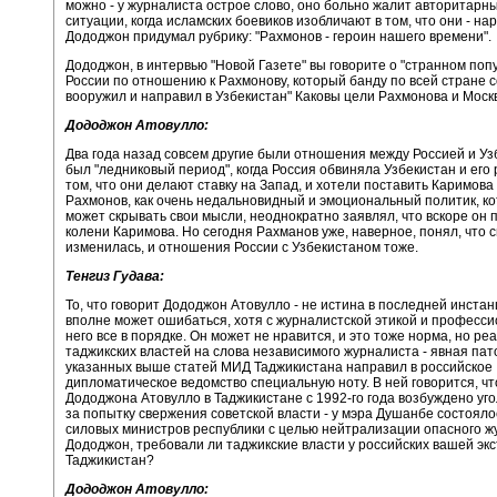
можно - у журналиста острое слово, оно больно жалит авторитарн
ситуации, когда исламских боевиков изобличают в том, что они - на
Дододжон придумал рубрику: "Рахмонов - героин нашего времени".
Дододжон, в интервью "Новой Газете" вы говорите о "странном поп
России по отношению к Рахмонову, который банду по всей стране с
вооружил и направил в Узбекистан" Каковы цели Рахмонова и Мос
Дододжон Атовулло:
Два года назад совсем другие были отношения между Россией и Уз
был "ледниковый период", когда Россия обвиняла Узбекистан и его 
том, что они делают ставку на Запад, и хотели поставить Каримова
Рахмонов, как очень недальновидный и эмоциональный политик, к
может скрывать свои мысли, неоднократно заявлял, что вскоре он 
колени Каримова. Но сегодня Рахманов уже, наверное, понял, что 
изменилась, и отношения России с Узбекистаном тоже.
Тенгиз Гудава:
То, что говорит Дододжон Атовулло - не истина в последней инстан
вполне может ошибаться, хотя с журналистской этикой и професс
него все в порядке. Он может не нравится, и это тоже норма, но ре
таджикских властей на слова независимого журналиста - явная пат
указанных выше статей МИД Таджикистана направил в российское
дипломатическое ведомство специальную ноту. В ней говорится, чт
Дододжона Атовулло в Таджикистане с 1992-го года возбуждено уг
за попытку свержения советской власти - у мэра Душанбе состоял
силовых министров республики с целью нейтрализации опасного ж
Дододжон, требовали ли таджикские власти у российских вашей эк
Таджикистан?
Дододжон Атовулло: