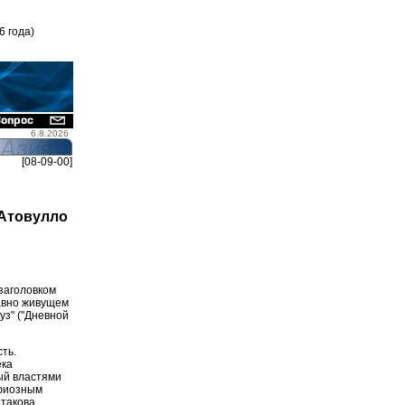
6 года)
6.8.2026
[08-09-00]
Атовулло
 заголовком
давно живущем
уз" ("Дневной
ть.
ека
ый властями
афиозным
 такова