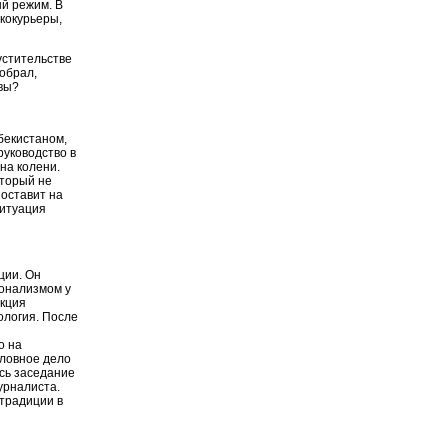
ый режим. В
ркокурьеры,
устительстве
обрал,
квы?
бекистаном,
руководство в
 на колени.
оторый не
поставит на
ситуация
ции. Он
ионализмом у
акция
ология. После
о на
оловное дело
ось заседание
урналиста.
страдиции в