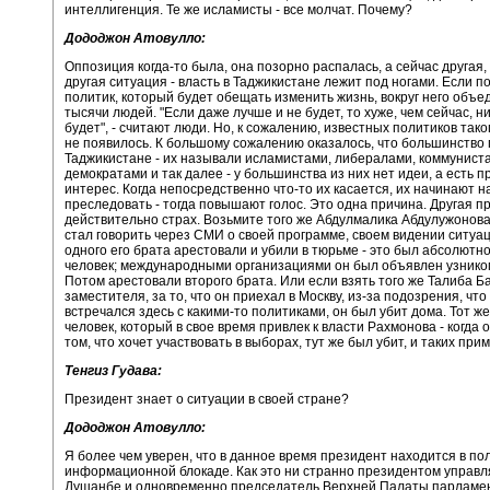
интеллигенция. Те же исламисты - все молчат. Почему?
Дододжон Атовулло:
Оппозиция когда-то была, она позорно распалась, а сейчас другая,
другая ситуация - власть в Таджикистане лежит под ногами. Если п
политик, который будет обещать изменить жизнь, вокруг него объ
тысячи людей. "Если даже лучше и не будет, то хуже, чем сейчас, ни
будет", - считают люди. Но, к сожалению, известных политиков тако
не появилось. К большому сожалению оказалось, что большинство 
Таджикистане - их называли исламистами, либералами, коммунист
демократами и так далее - у большинства из них нет идеи, а есть 
интерес. Когда непосредственно что-то их касается, их начинают н
преследовать - тогда повышают голос. Это одна причина. Другая пр
действительно страх. Возьмите того же Абдулмалика Абдулужонова:
стал говорить через СМИ о своей программе, своем видении ситуа
одного его брата арестовали и убили в тюрьме - это был абсолютн
человек; международными организациями он был объявлен узником
Потом арестовали второго брата. Или если взять того же Талиба Ба
заместителя, за то, что он приехал в Москву, из-за подозрения, что
встречался здесь с какими-то политиками, он был убит дома. Тот же
человек, который в свое время привлек к власти Рахмонова - когда 
том, что хочет участвовать в выборах, тут же был убит, и таких при
Тенгиз Гудава:
Президент знает о ситуации в своей стране?
Дододжон Атовулло:
Я более чем уверен, что в данное время президент находится в по
информационной блокаде. Как это ни странно президентом управл
Душанбе и одновременно председатель Верхней Палаты парламе