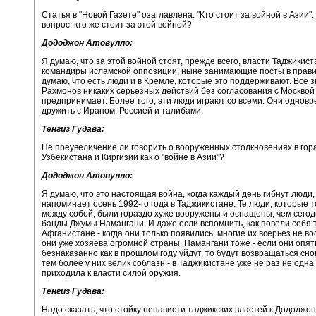
Статья в "Новой Газете" озаглавлена: "Кто стоит за войной в Азии". 
вопрос: кто же стоит за этой войной?
Дододжон Атовулло:
Я думаю, что за этой войной стоят, прежде всего, власти Таджикис
командиры исламской оппозиции, ныне занимающие посты в прави
думаю, что есть люди и в Кремле, которые это поддерживают. Все з
Рахмонов никаких серьезных действий без согласования с Москвой
предпринимает. Более того, эти люди играют со всеми. Они одновр
дружить с Ираном, Россией и талибами.
Тенгиз Гудава:
Не преувеличение ли говорить о вооруженных столкновениях в гор
Узбекистана и Киргизии как о "войне в Азии"?
Дододжон Атовулло:
Я думаю, что это настоящая война, когда каждый день гибнут люди,
напоминает осень 1992-го года в Таджикистане. Те люди, которые т
между собой, были гораздо хуже вооружены и оснащены, чем сего
банды Джумы Намангани. И даже если вспомнить, как повели себя 
Афганистане - когда они только появились, многие их всерьез не в
они уже хозяева огромной страны. Намангани тоже - если они опят
безнаказанно как в прошлом году уйдут, то будут возвращаться сно
тем более у них велик соблазн - в Таджикистане уже не раз не одна
приходила к власти силой оружия.
Тенгиз Гудава:
Надо сказать, что стойку ненависти таджикских властей к Дододжо