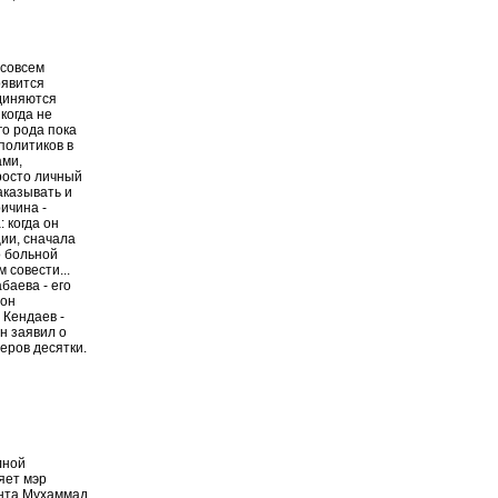
 совсем
оявится
единяются
когда не
го рода пока
политиков в
ами,
просто личный
аказывать и
ичина -
 когда он
ции, сначала
о больной
 совести...
баева - его
 он
 Кендаев -
он заявил о
меров десятки.
лной
яет мэр
нта Мухаммад