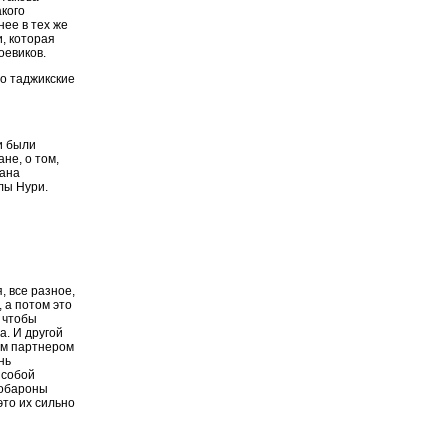
кого
ее в тех же
и, которая
оевиков.
о таджикские
ки были
не, о том,
тана
лы Нури.
, все разное,
, а потом это
 чтобы
а. И другой
им партнером
нь
 собой
кобароны
это их сильно