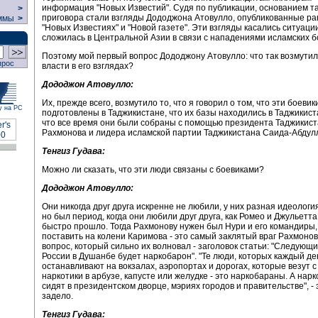
информация "Новых Известий". Судя по публикации, основанием та
>
приговора стали взгляды Дододжона Атовулло, опубликованные ран
ммы
>
"Новых Известиях" и "Новой газете". Эти взгляды касались ситуаци
сложилась в Центральной Азии в связи с нападениями исламских б
Поэтому мой первый вопрос Дододжону Атовулло: что так возмутил
прос
власти в его взглядах?
Дододжон Атовулло:
Их, прежде всего, возмутило то, что я говорил о том, что эти боеви
у на РС
подготовлены в Таджикистане, что их базы находились в Таджикиста
что все время они были собраны с помощью президента Таджикис
Рахмонова и лидера исламской партии Таджикистана Саида-Абдул
Тенгиз Гудава:
Можно ли сказать, что эти люди связаны с боевиками?
Дододжон Атовулло:
Они никогда друг друга искренне не любили, у них разная идеология
но был период, когда они любили друг друга, как Ромео и Джульетта
быстро прошло. Тогда Рахмонову нужен был Нури и его командиры,
поставить на колени Каримова - это самый заклятый враг Рахмонов
вопрос, который сильно их волновал - заголовок статьи: "Следующ
России в Душанбе будет наркобарон". "Те люди, которых каждый де
останавливают на вокзалах, аэропортах и дорогах, которые везут с
наркотики в арбузе, капусте или желудке - это наркобараны. А нар
сидят в президентском дворце, мэриях городов и правительстве", - 
задело.
Тенгиз Гудава: