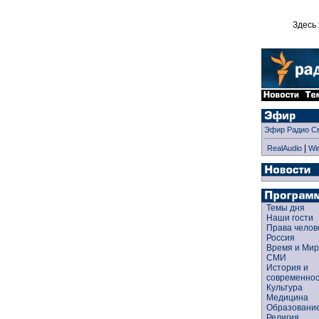
Здесь 
Эфир Радио С
|
RealAudio
Wi
Темы дня
Наши гости
Права чело
Россия
Время и Ми
СМИ
История и
современно
Культура
Медицина
Образован
Религия