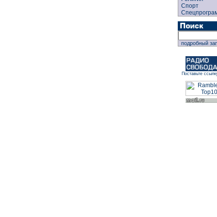
Спорт
Спецпрогра
подробный за
Поставьте ссылк