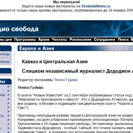
Мы переехали!
Ищите наши новые материалы на
SvobodaNews.ru
.
хранятся только наши архивы (материалы, опубликованные до 16 января 200
вобода
Кавказ и Центральная Азия
nMedia
Слишком независимый журналист Дододжон 
Редактор программы
Тенгиз Гудава
>
Тенгиз Гудава:
>
века
>
В газете "Новые Известия" за 2 сентября опубликована статья под
>
"Журналиста приговорили к смерти". Это о Дододжоне Атовулло, 
р
>
вне родины, в Москве и издающем там двуязычную газету "Чароги р
>
Свет").
>
Приговоры неугодным режиму лицам в Центральной Азии не редкос
сть
>
Например, на днях в Киргизии приговорили оппозиционера Топчуб
>
Тургуналиева к 16 годам лишения свободы. Но приговор, вынесенн
>
Таджикистана Дододжону - особый, тайный, его точнее назвать м
ие
>
термином "заказ", и получено его исполнение бандитам-киллерам -
>