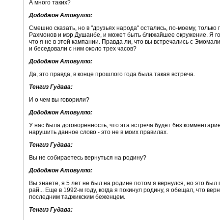
А много таких?
Дододжон Атовулло:
Смешно сказать, но в "друзьях народа" остались, по-моему, только
Рахмонов и мэр Душанбе, и может быть ближайшее окружение. Я го
что я не в этой кампании. Правда ли, что вы встречались с Эмома
и беседовали с ним около трех часов?
Дододжон Атовулло:
Да, это правда, в конце прошлого года была такая встреча.
Тенгиз Гудава:
И о чем вы говорили?
Дододжон Атовулло:
У нас была договоренность, что эта встреча будет без комментариев
нарушить данное слово - это не в моих правилах.
Тенгиз Гудава:
Вы не собираетесь вернуться на родину?
Дододжон Атовулло:
Вы знаете, я 5 лет не был на родине потом я вернулся, но это бы
рай... Еще в 1992-м году, когда я покинул родину, я обещал, что вер
последним таджикским беженцем.
Тенгиз Гудава: