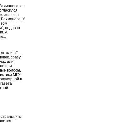
Рахмонова: он
согласился
не знаю на
я Рахмонова. У
нтом
м", недавно
я. А
ю...
нталист", -
ловек, сразу
чах или
 но при
едые волосы,
листики МГУ
популярной в
 газета
стной
 страны, кто
ляется