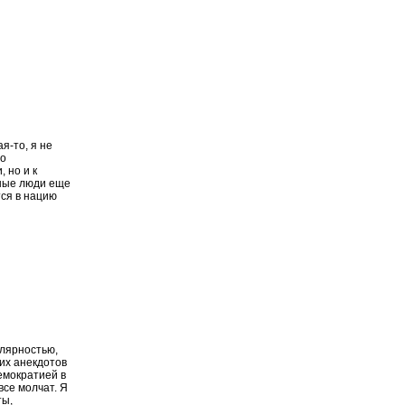
я-то, я не
то
 но и к
тные люди еще
тся в нацию
улярностью,
их анекдотов
емократией в
все молчат. Я
ты,