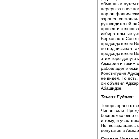
обманным путем п
перерыва внес по
пор он фактически
заранее составлял
руководителей рай
провести голосова
избирательные уча
Верховного Совет
председателем Ве
не подписывал так
председателем Ве
этим горе-депута
Аджарии и таким 
рабовладельческий
Конституция Аджар
не видел. То есть
он объявил Аджар
Абашидзе.
Тенгиз Гудава:
Теперь право отве
Чипашвили. Прежде
беспрекословно со
и тему, и участни
Но, возвращаясь к
депутатов в Аджар
Гамлет Чипашви