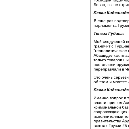
Леван, вы не отри
Леван Кидзинидз
Я еще раз подтве
парламента Грузи
Тенгиз Гудава:
Мой следующий во
граничит с Турцие
"геополитическое
Абашидзе как пла
только товаров ши
поставляли оружи
переправляли в Че
Это очень серьез
об этом и можете 
Леван Кидзинидз
Именно вопрос в то
власти пришел Ас
криминальной базы
сопровождающих м
исполнителями тог
правительству Ар
газетах Грузии 25 