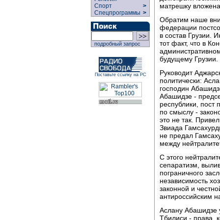
матрешку вложена 
Спорт
>
Спецпрограммы
>
Обратим наше вни
федерации постсо
в состав Грузии. 
тот факт, что в Ко
подробный запрос
административном
будущему Грузии.
Руководит Аджарс
Поставьте ссылку на РС
политически: Асла
господин Абашидзе
Абашидзе - предс
республики, пост
по смыслу - закон
это не так. Приве
Звиада Гамсахурд
не предал Гамсах
между нейтралите
С этого нейтралит
сепаратизм, вылив
пограничного зас
независимость хоз
законной и честно
антироссийским н
Аслану Абашидзе у
Тбилиси - права,