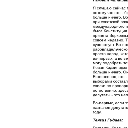
Я слушаю сейчас 
потому что это - б
больше ничего. Во
при советской вла
международного пр
была Конституция
принята Верховны
совсем недавно. Т
существует. Во-вт
рабовладельческое
просто народ, кот
во-первых, а во в
могу подобрать то
Леван Кидзинидзе 
больше ничего. Он
Естественно, это 
выборами составля
списки по пропорц
естественно, здесь
депутаты - это не
Во-первых, если э
назначен депутат
году.
Тенгиз Гудава:
Господин Кидзинид