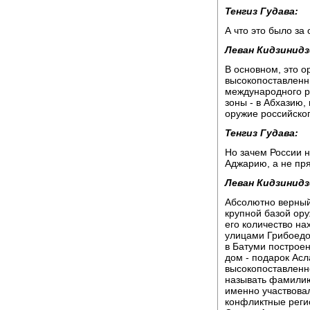
Тенгиз Гудава:
А что это было за
Леван Кидзинидз
В основном, это о
высокопоставленн
международного р
зоны - в Абхазию,
оружие российског
Тенгиз Гудава:
Но зачем России 
Аджарию, а не пр
Леван Кидзинидз
Абсолютно верный
крупной базой ор
его количество н
улицами Грибоедо
в Батуми построен
дом - подарок Ас
высокопоставленн
называть фамилию.
именно участвова
конфликтные реги