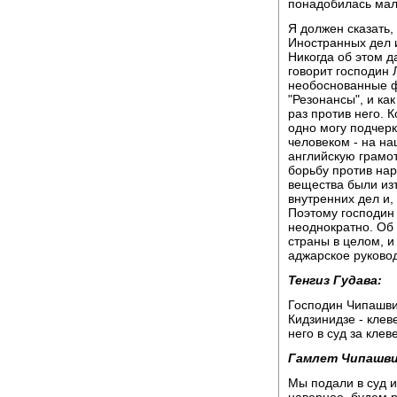
понадобилась мал
Я должен сказать,
Иностранных дел 
Никогда об этом д
говорит господин 
необоснованные фа
"Резонансы", и ка
раз против него. 
одно могу подчерк
человеком - на на
английскую грамот
борьбу против нар
вещества были из
внутренних дел и,
Поэтому господин
неоднократно. Об 
страны в целом, и 
аджарское руково
Тенгиз Гудава:
Господин Чипашвил
Кидзинидзе - клев
него в суд за клев
Гамлет Чипашви
Мы подали в суд и 
наверное, будем р