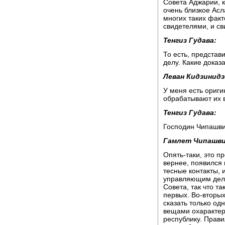
Совета Аджарии, к
очень близкое Ас
многих таких факт
свидетелями, и св
Тенгиз Гудава:
То есть, представи
делу. Какие доказ
Леван Кидзинидз
У меня есть ориги
обрабатывают их 
Тенгиз Гудава:
Господин Чипашви
Гамлет Чипашви
Опять-таки, это п
вернее, появился 
тесные контакты, 
управляющим дела
Совета, так что та
первых. Во-вторых
сказать только одн
вещами охарактер
республику. Прави