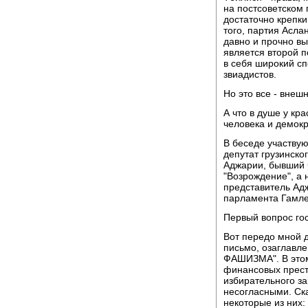
на постсоветском 
достаточно крепк
того, партия Асла
давно и прочно в
является второй 
в себя широкий сп
звиадистов.
Но это все - внеш
А что в душе у кр
человека и демок
В беседе участву
депутат грузинско
Аджарии, бывший ч
"Возрождение", а 
представитель Адж
парламента Гамле
Первый вопрос го
Вот передо мной 
письмо, озаглав
ФАШИЗМА". В этом
финансовых прест
избирательного з
несогласными. Ск
некоторые из них: