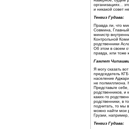
организациях... э
и никакой совет н
Тенгиз Гудава:
Правда ли, что ми
Совмина, Главный
министр внутренни
Контрольной Коми
родственники Асл
Об этом в своем 
правда, или тоже 
Гамлет Чипашви
Я могу сказать вот
председатель КГБ 
население Аджарии
не полмиллиона. Н
Представьте себе,
родственников, и к
каких-то родствен
родственники, в то
подчитать, то мы в
можно найти мои 
Грузии, например,
Тенгиз Гудава: