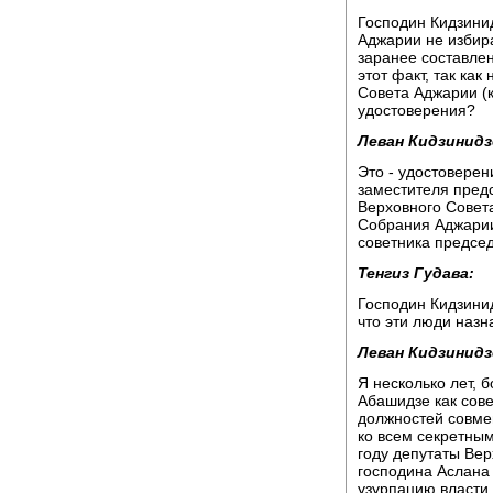
Господин Кидзинид
Аджарии не избир
заранее составлен
этот факт, так ка
Совета Аджарии (к
удостоверения?
Леван Кидзинидз
Это - удостоверен
заместителя пред
Верховного Совета
Собрания Аджарии
советника предсе
Тенгиз Гудава:
Господин Кидзинид
что эти люди назн
Леван Кидзинидз
Я несколько лет, 
Абашидзе как сове
должностей совме
ко всем секретны
году депутаты Вер
господина Аслана
узурпацию власти