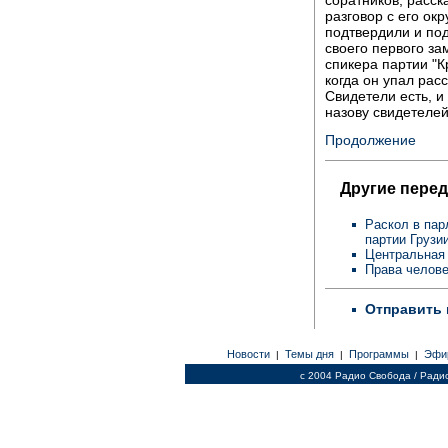
разговор с его ок
подтвердили и подт
своего первого за
спикера партии "К
когда он упал рас
Свидетели есть, и
назову свидетелей,
Продолжение
Другие перед
Раскол в пар
партии Грузи
Центральная 
Права челове
Отправить 
Новости
Темы дня
Программы
Эфи
|
|
|
c 2004 Радио Свобода / Ради