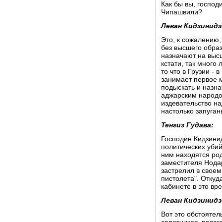
Как бы вы, господ
Чипашвили?
Леван Кидзинидз
Это, к сожалению,
без высшего обра
назначают на выс
кстати, так много
то что в Грузии -
занимает первое м
подыскать и назна
аджарским народо
издевательство н
настолько запуганы
Тенгиз Гудава:
Господин Кидзини
политических убий
ним находятся род
заместителя Нода
застрелил в своем
пистолета". Откуд
кабинете в это вр
Леван Кидзинидз
Вот это обстоятел
соратников, расск