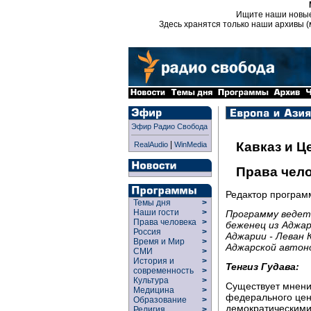
Ищите наши новы
Здесь хранятся только наши архивы (
Эфир Радио Свобода
|
Кавказ и Ц
RealAudio
WinMedia
Права чел
Редактор програ
Темы дня
>
Наши гости
>
Программу ведет 
Права человека
>
беженец из Аджа
Россия
>
Аджарии - Леван 
Время и Мир
>
Аджарской автоно
СМИ
>
История и
>
Тенгиз Гудава:
современность
>
Культура
>
Существует мнение
Медицина
>
федерального цент
Образование
>
демократическими
Религия
>