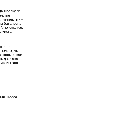
да в полку №
яжелые
т четвертый -
ты батальона
 Мне кажется,
луйста.
что не
 нечего, мы
атроны, я вам
ть два часа.
 чтобы они
ния. После