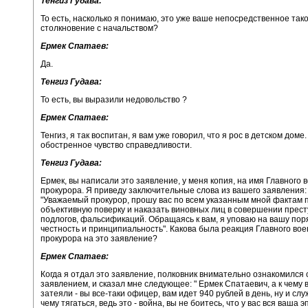
Тенгиз Гудава:
То есть, насколько я понимаю, это уже ваше непосредственное так
столкновение с начальством?
Ермек Спатаев:
Да.
Тенгиз Гудава:
То есть, вы выразили недовольство ?
Ермек Спатаев:
Тенгиз, я так воспитан, я вам уже говорил, что я рос в детском доме.
обостренное чувство справедливости.
Тенгиз Гудава:
Ермек, вы написали это заявление, у меня копия, на имя Главного 
прокурора. Я приведу заключительные слова из вашего заявления:
"Уважаемый прокурор, прошу вас по всем указанным мной фактам 
объективную поверку и наказать виновных лиц в совершении прест
подлогов, фальсификаций. Обращаясь к вам, я уповаю на вашу пор
честность и принципиальность". Какова была реакция Главного вое
прокурора на это заявление?
Ермек Спатаев:
Когда я отдал это заявление, полковник внимательно ознакомился 
заявлением, и сказал мне следующее: " Ермек Спатаевич, а к чему 
затеяли - вы все-таки офицер, вам идет 940 рублей в день, ну и слу
чему тягаться, ведь это - война, вы не боитесь, что у вас вся ваша 