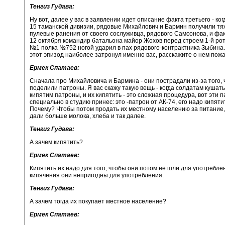
Тенгиз Гудава:
Ну вот, далее у вас в заявлении идет описание факта третьего - ког
15 таманской дивизии, рядовые Михайлович и Бармин получили т
пулевые ранения от своего сослуживца, рядового Самсонова, и фак
12 октября командир батальона майор Жохов перед строем 1-й ро
№1 полка №752 ногой ударил в пах рядового-контрактника Зыбина.
этот эпизод наиболее затронул именно вас, расскажите о нем пожа
Ермек Спатаев:
Сначала про Михайловича и Бармина - они пострадали из-за того, 
поделили патроны. Я вас скажу такую вещь - когда солдатам кушать
кипятим патроны, и их кипятить - это сложная процедура, вот эти п
специально в студию принес: это -патрон от АК-74, его надо кипяти
Почему? Чтобы потом продать их местному населению за питание,
дали больше молока, хлеба и так далее.
Тенгиз Гудава:
А зачем кипятить?
Ермек Спатаев:
Кипятить их надо для того, чтобы они потом не шли для употребле
кипячения они непригодны для употребления.
Тенгиз Гудава:
А зачем тогда их покупает местное население?
Ермек Спатаев: