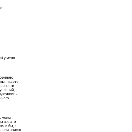
ое
 И у меня
военного
 вы пишете:
провести
уплений,
ядочность
нного
с моим
вы все это
жили бы, к
эпопея поиска