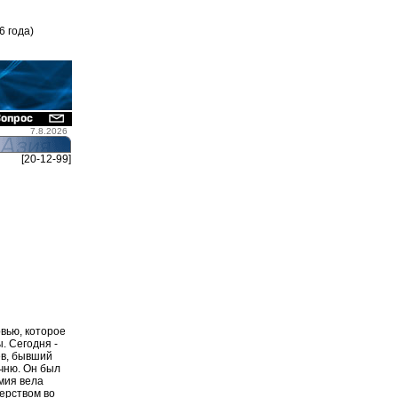
6 года)
7.8.2026
[20-12-99]
вью, которое
. Сегодня -
ев, бывший
ечню. Он был
мия вела
ерством во