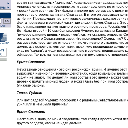
время так называемых "зачисток". Командованием насаждалась нен
>
мирному чеченскому населению, хотя само население не относило
ммы
>
к российским военным. Эти факты и многое другое вызвало шок и 
протест со стороны капитана Спатаева. В итоге он разрывает конт
из Чечни. Предыдущая часть интервью закончилась рассмотрением
факта произвола в воинской части, где служил Ермек Спатаев. Это
прос
было направлено на имя главного военного прокурора Российской
Вот, факт второй - 16 октября рядовой Чуденко из автомата Калаш
"пулевое ранение шейных позвонков", как тут сказано, рядовому Се
результате чего Севастьянов умер. Что произошло? Ссора, что? С
разумеется, неуставные отношения, но что немного странно, что э
у на РС
армия, а, в основном, контрактники, люди, уже прошедшие армию, 
виду не "салаги", а люди весьма опытные и зрелые, подписавшие ко
офицеры. Так вот, на чем там зиждятся эти неуставные отношения
Ермек Спатаев:
Неуставные отношения - это бич российской армии. И именно этот
выразился именно при военных действиях, когда командиры целый
водку и не знают, что делает личный состав в это время - может бы
деревню грабить мирных людей, а может быть без причины обстре
ближние районы.
Тенгиз Гудава:
Или вот рядовой Чуденко поссорился с рядовым Севастьяновым и 
убил, или в чем была причина?
Ермек Спатаев:
Насколько я знаю, по моим сведениям, там солдат просто хотел ле
другого солдата, чтобы не идти дальше.