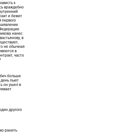
ависть к
сь враждебно
внутренний
ракт и бежит
 первого
 заявление
 Федерации.
никова нанес
вастьянову, в
уществуют,
то не обычная
имеются в
нтракт, часто
?
 бич больше
 день пьют
ть он ушел в
ливает
один другого
гко ранить