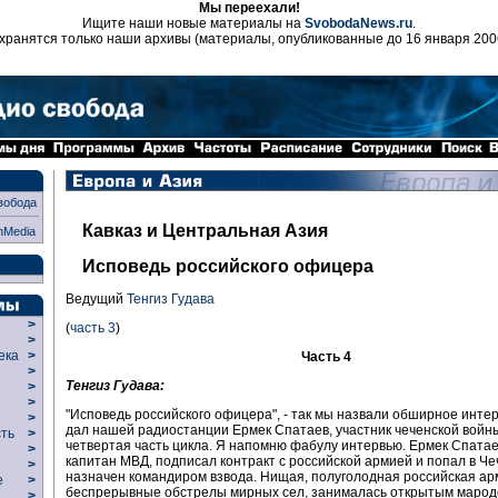
Мы переехали!
Ищите наши новые материалы на
SvobodaNews.ru
.
хранятся только наши архивы (материалы, опубликованные до 16 января 200
вобода
Кавказ и Центральная Азия
nMedia
Исповедь российского офицера
Ведущий
Тенгиз Гудава
>
(
часть 3
)
>
века
>
Часть 4
>
Тенгиз Гудава:
р
>
>
"Исповедь российского офицера", - так мы назвали обширное интер
>
дал нашей радиостанции Ермек Спатаев, участник чеченской войны
сть
>
четвертая часть цикла. Я напомню фабулу интервью. Ермек Спата
>
капитан МВД, подписал контракт с российской армией и попал в Ч
>
назначен командиром взвода. Нищая, полуголодная российская ар
ие
>
беспрерывные обстрелы мирных сел, занималась открытым марод
>