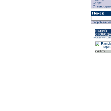
Спорт
Спецпрогра
подробный за
Поставьте ссылк