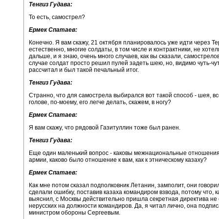
Тенгиз Гудава:
То есть, самострел?
Ермек Спатаев:
Конечно. Я вам скажу, 21 октября планировалось уже идти через Те
естественно, многие солдаты, в том числе и контрактники, не хотел
дальше, и я знаю, очень много случаев, как вы сказали, самострело
случае солдат просто решил пулей задеть шею, но, видимо чуть-чу
рассчитал и был такой печальный итог.
Тенгиз Гудава:
Странно, что для самострела выбирался вот такой способ - шея, вс
голове, по-моему, его легче делать, скажем, в ногу?
Ермек Спатаев:
Я вам скажу, что рядовой Газитуллин тоже был ранен.
Тенгиз Гудава:
Еще один маленький вопрос - каковы межнациональные отношения
армии, каково было отношение к вам, как к этническому казаху?
Ермек Спатаев:
Как мне потом сказал подполковник Летанин, замполит, они говорил
сделали ошибку, поставив казаха командиром взвода, потому что, к
выяснил, с Москвы действительно пришла секретная директива не 
нерусских на должности командиров. Да, я читал лично, она подпи
министром обороны Сергеевым.