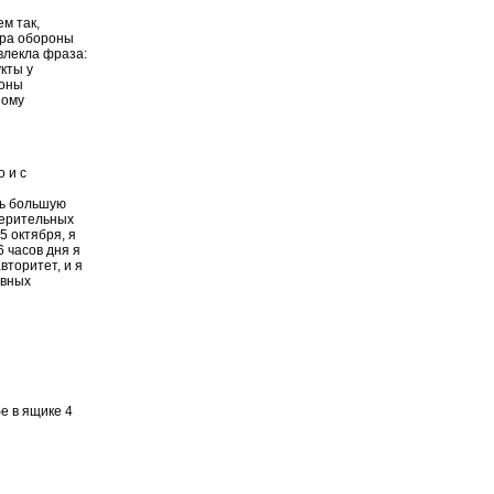
м так,
тра обороны
влекла фраза:
кты у
роны
ному
о и с
нь большую
верительных
5 октября, я
6 часов дня я
вторитет, и я
ивных
бе в ящике 4