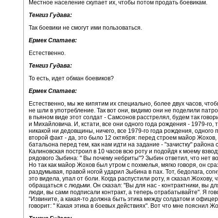
Местное население скупает их, чтобы потом продать боевикам.
Тенгиз Гудава:
Так боевики не смогут ими пользоваться.
Ермек Спатаев:
Естественно.
Тенгиз Гудава:
То есть, идет обман боевиков?
Ермек Спатаев:
Естественно, мы же кипятим их специально, более двух часов, что
не шли в употребление. Так вот они, видимо они не поделили патро
в пьяном виде этот солдат - Самсонов расстрелял, будем так говор
и Михайловича. И, кстати, все они одного года рождения - 1979-го, т
никакой ни дедовщины, ничего, все 1979-го года рождения, одного 
второй факт - да, это было 12 октября: перед строем майор Жохов
батальона перед тем, как нам идти на задание - "зачистку" района
Калиновская построил в 10 часов всю роту и подойдя к моему взвод
рядового Зыбина: " Вы почему небриты"? Зыбин ответил, что нет в
Но так как майор Жохов был утром с похмелья, мягко говоря, он сраз
раздумывая, правой ногой ударил Зыбина в пах. Тот, бедолага, согн
это видела, упал от боли. Когда распустили роту, я сказал Жохову, 
обращаться с людьми. Он сказал: "Вы для нас - контрактники, вы дл
люди, вы сами подписали контракт, а теперь отрабатывайте". Я гов
"Извините, а какая-то должна быть этика между солдатом и офице
говорит: " Какая этика в боевых действиях". Вот что мне пояснил Жо