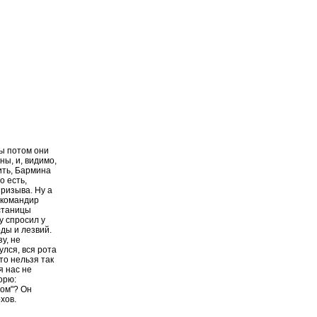
бы потом они
ны, и, видимо,
ить, Бармина
о есть,
призыва. Ну а
, командир
 станицы
у спросил у
оды и лезвий.
у, не
улся, вся рота
что нельзя так
я нас не
орю:
ром"? Он
хов.