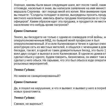
Хорошо, каковы были ваши следующие шаги, вот после такой, скаже
отповеди, насколько я знаю, вы написали заявление на имя минис
маршала Сергеева - вот передо мной его копия. Мое внимание при
вы пишете: "Солдаты голодают в окопах, вынуждены просить проду
местного населения, имелись факты продажи боеприпасов со сто
офицеров". Каким образом идет эта продажа, и продается ли мест
населению что-нибудь кроме патронов?
Ермек Спатаев:
Тенгиз, вы беседуете не только с одним из очевидцев этой войны, н
оперуполномоченным МВД, по бывшей моей профессии я был
оперуполномоченный. И в селе Калиновская в Чечне я сделал оче
агентурную сеть из местных жителей, я общался с чеченцами в до
беседах, так вот, в одной из таких доверительных бесед, это было 1
взял двух солдат и выехал в село Калиновская. В одном из домов в 
сделал обыск у одного, будем говорить, бизнесмена, он имеет там а
сделал у него обыск. Не скрываю, что это был обыск в ходе операт
розыскных мероприятий.
Тенгиз Гудава:
Но никем не санкционированный?
Ермек Спатаев:
Да, я пошел на нарушение, и что я выявил: я выявил у него в погре
новых гранатомета.
Тенгиз Гудава:
Свежих, не вареных?