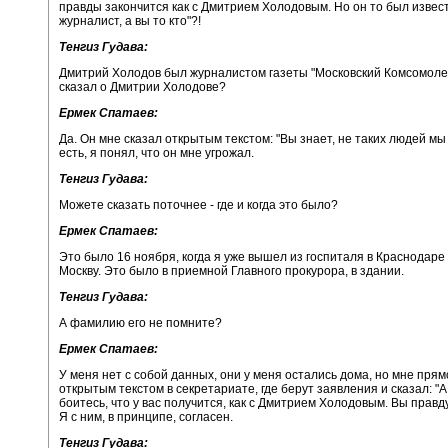
правды закончится как с Дмитрием Холодовым. Но он то был извес
журналист, а вы то кто"?!
Тенгиз Гудава:
Дмитрий Холодов был журналистом газеты "Московский Комсомолец
сказал о Дмитрии Холодове?
Ермек Спатаев:
Да. Он мне сказал открытым текстом: "Вы знает, не таких людей мы 
есть, я понял, что он мне угрожал.
Тенгиз Гудава:
Можете сказать поточнее - где и когда это было?
Ермек Спатаев:
Это было 16 ноября, когда я уже вышел из госпиталя в Краснодаре
Москву. Это было в приемной Главного прокурора, в здании.
Тенгиз Гудава:
А фамилию его не помните?
Ермек Спатаев:
У меня нет с собой данных, они у меня остались дома, но мне прям
открытым текстом в секретариате, где берут заявления и сказал: "А
боитесь, что у вас получится, как с Дмитрием Холодовым. Вы правд
Я с ним, в принципе, согласен.
Тенгиз Гудава: