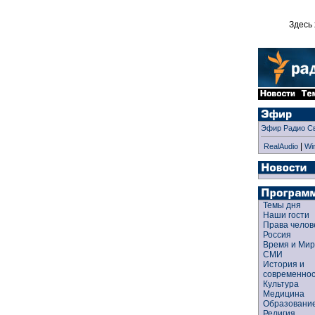
Здесь 
Эфир Радио С
|
RealAudio
Wi
Темы дня
Наши гости
Права чело
Россия
Время и Ми
СМИ
История и
современно
Культура
Медицина
Образован
Религия