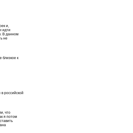
рек и,
и идти
в. В данном
ть не
е близкое к
 в российской
и, что
ак я потом
ставить
сана