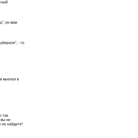
тный
", он вам
убирали", - то
 и выехал в
о так
 вы не
у не найдете".