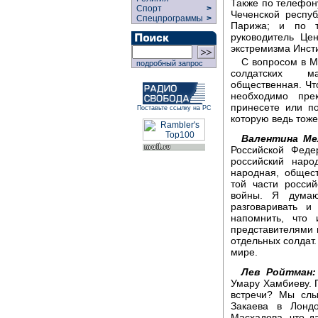
Также по телефон
Спорт
>
Чеченской респу
Спецпрограммы
>
Парижа; и по 
руководитель Це
экстремизма Инсти
С вопросом в М
подробный запрос
солдатских ма
общественная. Чт
необходимо пре
принесете или п
Поставьте ссылку на РС
которую ведь тоже
Валентина Ме
Российской Феде
российский нар
народная, общес
той части россий
войны. Я дума
разговаривать и
напомнить, что
представителями 
отдельных солдат.
мире.
Лев Ройтман:
Умару Хамбиеву. 
встречи? Мы слы
Закаева в Лондо
Масхадова, что д