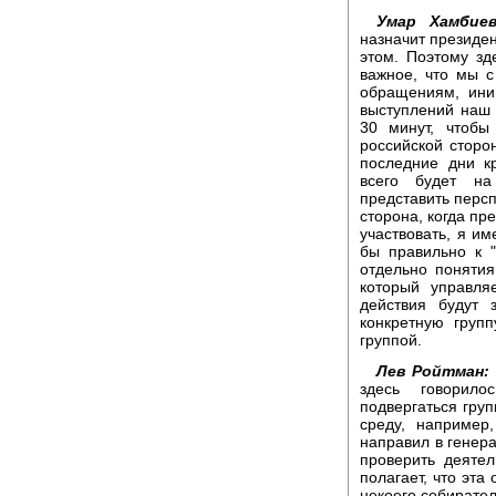
Умар Хамбиев
назначит президен
этом. Поэтому зд
важное, что мы с
обращениям, ини
выступлений наш 
30 минут, чтобы
российской сторо
последние дни к
всего будет на
представить персп
сторона, когда пр
участвовать, я и
бы правильно к "
отдельно понятия
который управля
действия будут 
конкретную групп
группой.
Лев Ройтман:
здесь говорил
подвергаться груп
среду, например
направил в генера
проверить деяте
полагает, что эта
некоего собирател