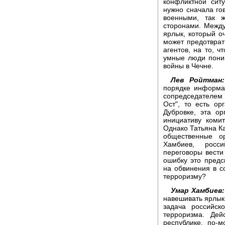
конфликтной сит
нужно сначала го
военными, так
сторонами. Между
ярлык, который о
может предотврат
агентов, на то, ч
умные люди поним
войны в Чечне.
Лев Ройтман:
порядке информац
сопредседателем
Ост", то есть ор
Дубровке, эта о
инициативу коми
Однако Татьяна Ка
общественные ор
Хамбиев, росси
переговоры вести 
ошибку это предс
на обвинения в с
терроризму?
Умар Хамбиев:
навешивать ярлыки
задача российск
терроризма. Дей
республике, по-