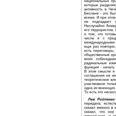
национальных пр
которые разделя
активность в Чеч
Беслане - это бы
всеми. И при этом
не подпадают п
Неслучайно Ахмед
его террористом,
о том, что гото
числе и с пред
международными т
еще раз повторю,
есть переговоры,
общественные орга
моих собеседни
радикальные изм
функция - начать 
В этом смысле я 
соглашения не им
теоретическое вл
участвовали толь
одна из воюющих 
То есть это неско
Лев Ройтман:
передача, естест
сказал именно в х
сказал, что они
израильские, я с