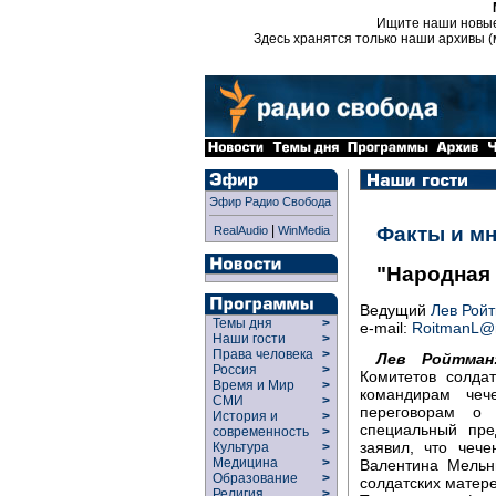
Ищите наши новы
Здесь хранятся только наши архивы (
Эфир Радио Свобода
|
Факты и м
RealAudio
WinMedia
"Народная 
Ведущий
Лев Рой
Темы дня
>
e-mail:
RoitmanL@r
Наши гости
>
Права человека
>
Лев Ройтман
Россия
>
Комитетов солда
Время и Мир
>
командирам чеч
СМИ
>
переговорам о
История и
>
специальный пре
современность
>
заявил, что чече
Культура
>
Медицина
>
Валентина Мельн
Образование
>
солдатских матере
Религия
>