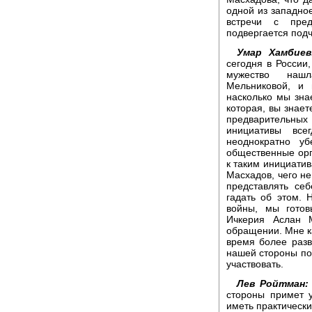
одной из западно
встречи с пред
подвергается подч
Умар Хамбиев
сегодня в России,
мужество нашл
Мельниковой, и
насколько мы зна
которая, вы знает
предварительны
инициативы все
неоднократно у
общественные орг
к таким инициати
Масхадов, чего не
представлять се
гадать об этом.
войны, мы готов
Ичкерия Аслан 
обращении. Мне ка
время более разв
нашей стороны по
участвовать.
Лев Ройтман:
стороны примет у
иметь практическ