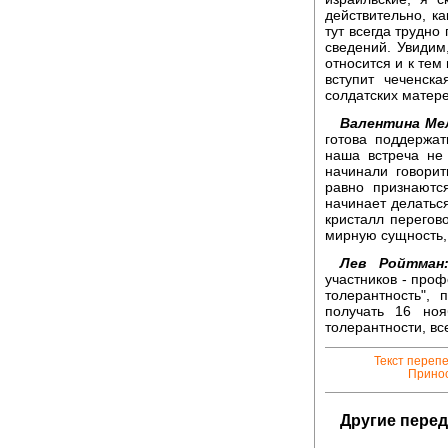
действительно, к
тут всегда трудно
сведений. Увидим,
относится и к тем
вступит чеченск
солдатских матер
Валентина Ме
готова поддержа
наша встреча не
начинали говорит
равно признаютс
начинает делатьс
кристалл перегов
мирную сущность,
Лев Ройтман
участников - про
толерантность",
получать 16 но
толерантности, в
Текст переп
Принос
Другие перед