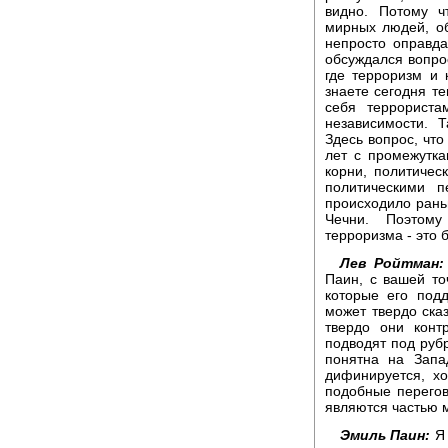
видно. Потому ч
мирных людей, об
непросто оправда
обсуждался вопрос
где терроризм и 
знаете сегодня т
себя террорист
независимости. 
Здесь вопрос, что
лет с промежутк
корни, политичес
политическими п
происходило раньш
Чечни. Поэтому
терроризма - это 
Лев Ройтман:
Паин, с вашей то
которые его подд
может твердо сказ
твердо они конт
подводят под руб
понятна на Запа
дифинируется, х
подобные перегов
являются частью 
Эмиль Паин:
Я 