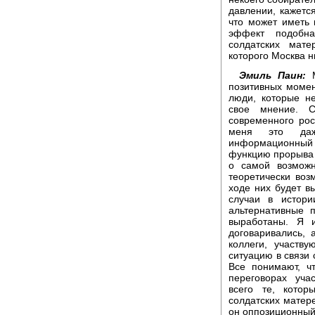
давлении, кажется
что может иметь 
эффект подобна
солдатских мате
которого Москва н
Эмиль Паин:
М
позитивных момент
люди, которые н
свое мнение. С
современного рос
меня это даж
информационный
функцию прорыва
о самой возможн
теоретически воз
ходе них будет в
случаи в истори
альтернативные 
выработаны. Я 
договаривались, 
коллеги, участв
ситуацию в связи 
Все понимают, ч
переговорах уча
всего те, котор
солдатских матере
он оппозиционный