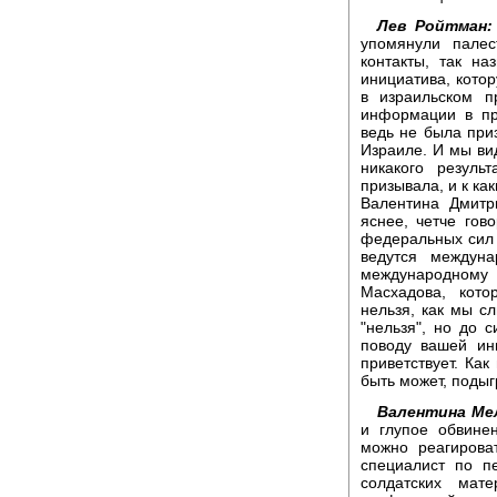
Лев Ройтман:
упомянули палес
контакты, так н
инициатива, кото
в израильском 
информации в пр
ведь не была при
Израиле. И мы вид
никакого резуль
призывала, и к ка
Валентина Дмитр
яснее, четче гов
федеральных сил 
ведутся междун
международному
Масхадова, кото
нельзя, как мы с
"нельзя", но до 
поводу вашей ин
приветствует. Как
быть может, поды
Валентина Ме
и глупое обвинен
можно реагирова
специалист по п
солдатских мат