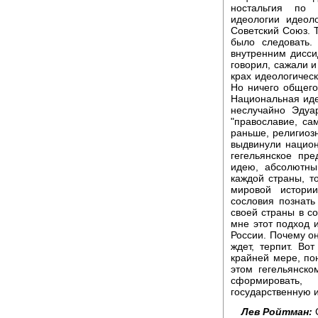
ностальгия по 
идеологии идеол
Советский Союз. 
было следовать.
внутренним дисси
говорил, сажали и
крах идеологическ
Но ничего общего
Национальная иде
неслучайно Эдуа
"православие, сам
раньше, религиоз
выдвинули национ
гегельянское пр
идею, абсолютны
каждой страны, то
мировой истории
сословия познать
своей страны в с
мне этот подход и
России. Почему он
ждет, терпит. Во
крайней мере, пон
этом гегельянск
сформировать
государственную 
Лев Ройтман:
С