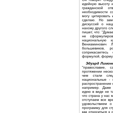
идейную высоту и
гражданской о
необходимости с
могу цитировать 
сделаю. Но заме
дискуссий о нац
нахожу другого сл
пишет, что: "Дума
не сформулиро
национальную 
Вениаминович Л
большевиков, 
соприкасаетесь
формулой, форму
Эдуард Лимон
"православие, 
протяжении неско
чем стали сле
национальные - 
распространение 
например. Даже
идею в виде не та
что страна у нас 
отступаем все вр
удовольствием 
программу для ст
как относиться к 