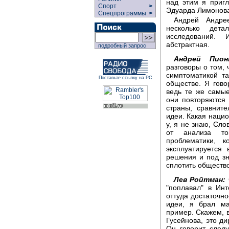
над этим я пригл
Спорт
>
Эдуарда Лимонова
Спецпрограммы
>
Андрей Андре
несколько дета
исследований. 
абстрактная.
подробный запрос
Андрей Пион
разговоры о том,
симптоматикой та
Поставьте ссылку на РС
обществе. Я гов
ведь те же самы
они повторяются 
страны, сравнит
идеи. Какая нацио
у, я не знаю, Сло
от анализа той
проблематики, к
эксплуатируется
решения и под зн
сплотить общество
Лев Ройтман:
"поплавал" в Ин
оттуда достаточн
идеи, я брал ма
пример. Скажем, в
Гусейнова, это ди
Он говорит след