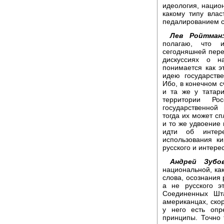
идеология, нацио
какому типу вла
педалированием с
Лев Ройтман
полагаю, что и
сегодняшней пере
дискуссиях о н
понимается как э
идею государств
Ибо, в конечном 
и та же у татар
территории Р
государственной
тогда их может сп
и то же удвоение 
идти об интере
использования к
русского и интере
Андрей Зубов
национальной, ка
слова, осознания 
а не русского э
Соединенных Шт
американцах, скор
у него есть опр
принципы. Точно