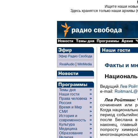
Ищите наши новы
Здесь хранятся только наши архивы (
Эфир Радио Свобода
|
Факты и м
RealAudio
WinMedia
Национальн
Ведущий
Лев Рой
Темы дня
>
e-mail:
RoitmanL@r
Наши гости
>
Права человека
>
Лев Ройтман:
Россия
>
сочинения или р
Время и Мир
>
Когда национальн
СМИ
>
период событийно
История и
>
после Беслана в
современность
>
наконец, главны
Культура
>
Медицина
>
попросту химеро
Образование
>
многонациональн
Религия
>