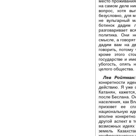
место проживания
на самом деле ник
вопрос, хотя вы
безусловно, для м
не вульгарный м
ботинок дадим 
разговаривает вс
политика. Они н
смысле, а говорят
дадим вам на дв
говорить, потому
кроме этого сто
государстве и им
убогость, опять
целого общества.
Лев Ройтман:
конкретности иде
действию. Я уже 
Катанян, кажется
после Беслана. О
населения, как В
призовет ее сп
национальную иде
вполне конкретн
другой аспект в 
возможных идеях 
земель Казахст
конфронтационн