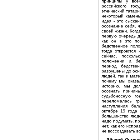
принципы у всех
российского гос
этнический татари
некоторый камень
идея - это сыска
осознание себя, 
своей жизни. Когд
первую очередь д
как он в это по
бедственное пол
тогда откроются 
сейчас, поскол
положении, и, б
период бедстве
разрушены до осн
людей, так и мат
почему мы оказа
историю, мы до
осознать причин
судьбоносную го
переломалась г
наступления бел
октябре 19 года
большинство люд
надо подумать, пр
нет, как его испра
не воссоздавать в
Эдуард Лимон