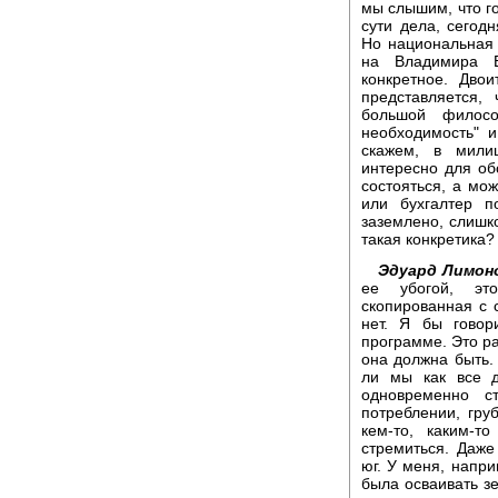
мы слышим, что го
сути дела, сегод
Но национальная 
на Владимира В
конкретное. Дво
представляется,
большой филосо
необходимость" и
скажем, в милиц
интересно для об
состояться, а мож
или бухгалтер п
заземлено, слишк
такая конкретика?
Эдуард Лимон
ее убогой, эт
скопированная с с
нет. Я бы гово
программе. Это ра
она должна быть.
ли мы как все д
одновременно с
потреблении, гру
кем-то, каким-т
стремиться. Даже
юг. У меня, напр
была осваивать зе