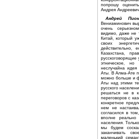
попрошу оценит
Андрея Андреевич
Андрей Пион
Вениаминович выр
очень серьезном
видимо, даже не т
Китай, который у
своих энергет
действительно, 
Казахстана, пр
русскоговорящие 
этническое, но
неслучайна идея
Аты. В Алма-Ате 
можно больше и ф
Аты над этими т
русского населени
решаться не в к
переговоров с каз
конкретное пред
нем не настаив
согласился в том
вполне реально
населения. Только
мы будем соска
заканчивать св
маленький семан