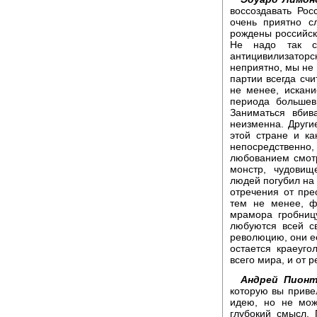
воссоздавать Ро
очень приятно с
рождены российско
Не надо так ст
антицивилизаторс
неприятно, мы не 
партии всегда сч
не менее, искан
периода большев
Заниматься вбив
неизменна. Други
этой стране и ка
непосредственно
любованием смотр
монстр, чудовищ
людей погубил на 
отречения от пре
тем не менее, ф
мрамора гробниц
любуются всей с
революцию, они ее
остается краеуг
всего мира, и от 
Андрей Пионт
которую вы приве
идею, но не мож
глубокий смысл.