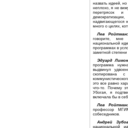
назвать идеей, но
неплохо, я не виж
перетрясок и 
демократизации
надвигающегося н
много о целях, ко
Лев Ройтман
говорите, мне 
национальной идеи
программах в усло
заметной степени 
Эдуард Лимон
программа нужн
выдвинул удвоен
скопирована 
коммунистического
это все равно хар
что-то. Почему э
Убогая, я подт
включала бы в себ
Лев Ройтман
профессор МГИ
собеседников.
Андрей Зубов
национальной и