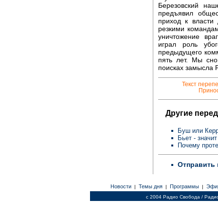
Березовский наш
предъявил общес
приход к власти
резкими команда
уничтожение вра
играл роль убо
предыдущего комму
пять лет. Мы сно
поисках замысла 
Текст переп
Принос
Другие перед
Буш или Керр
Бьет - значи
Почему прот
Отправить 
Новости
Темы дня
Программы
Эфи
|
|
|
c 2004 Радио Свобода / Ради