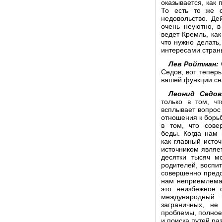
оказывается, как 
То есть то же с
недовольство. Де
очень неуютно, в
ведет Кремль, как
что нужно делать,
интересами страны
Лев Ройтман:
Седов, вот теперь
вашей функции сн
Леонид Седов
только в том, ч
всплывает вопрос
отношения к борьб
в том, что сове
беды. Когда нам
как главный источ
источником являе
десятки тысяч м
родителей, воспит
совершенно предс
нам неприемлема 
это неизбежное 
международный 
заграничных, не
проблемы, полное 
и поиска путей р