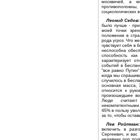
москвичей, а 
противоположны
социологических 
Леонид Седов:
было лучше - при
моей точки зрен
положение в стран
рода угроз. Что ж
чувствует себя в 
неспособна обесп
способность ка
характеризует о
событий в Беслане
"все равно Путин"
когда мы спрашива
случилось в Бесла
основная масса, 7
относится к рук
произошедшее во
Люди считают 
некомпетентными.
45% в пользу увол
за то, чтобы остав
Лев Ройтман:
включить в разг
Сергеевич, и вас 
недавних пор поли