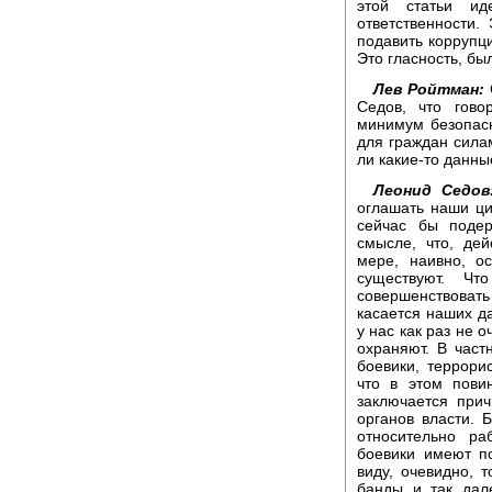
этой статьи ид
ответственности.
подавить коррупц
Это гласность, бы
Лев Ройтман:
Седов, что гово
минимум безопасн
для граждан сила
ли какие-то данны
Леонид Седов
оглашать наши ци
сейчас бы подер
смысле, что, де
мере, наивно, о
существуют. Ч
совершенствовать 
касается наших д
у нас как раз не 
охраняют. В част
боевики, террори
что в этом пови
заключается при
органов власти.
относительно ра
боевики имеют по
виду, очевидно, т
банды и так дал