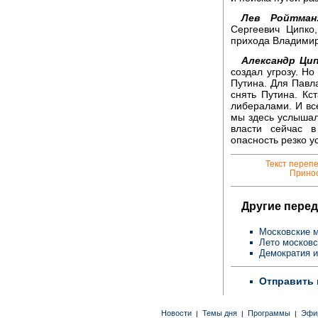
Лев Ройтман
Сергеевич Ципко
прихода Владимир
Александр Цип
создал угрозу. Н
Путина. Для Павла
снять Путина. Кс
либералами. И все
мы здесь услышал
власти сейчас в
опасность резко ус
Текст переп
Принос
Другие перед
Московские м
Лето московс
Демократия и
Отправить 
Новости
Темы дня
Программы
Эфи
|
|
|