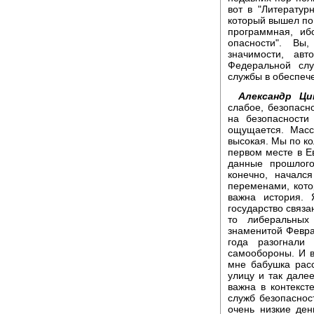
вот в "Литератур
который вышел по
программная, иб
опасности". Вы
значимости, авт
Федеральной слу
службы в обеспеч
Александр Ци
слабое, безопасно
на безопасности
ощущается. Масс
высокая. Мы по ко
первом месте в Ев
данные прошлого
конечно, началс
переменами, кот
важна история.
государство связа
то либеральных
знаменитой Февра
года разогнали
самообороны. И в 
мне бабушка расс
улицу и так дале
важна в контекст
служб безопасност
очень низкие ден