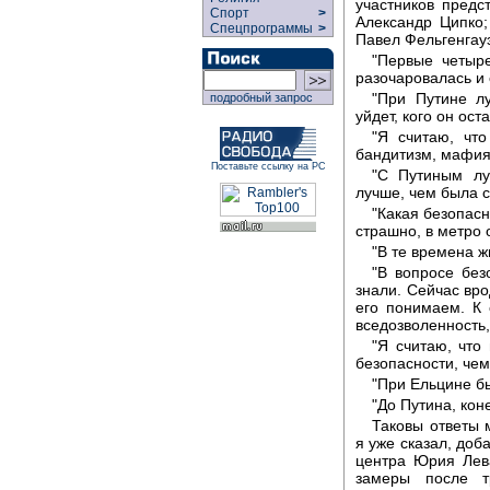
участников предс
Спорт
>
Александр Ципко;
Спецпрограммы
>
Павел Фельгенгауэ
"Первые четыр
разочаровалась и 
"При Путине л
подробный запрос
уйдет, кого он ост
"Я считаю, чт
бандитизм, мафия 
Поставьте ссылку на РС
"С Путиным лу
лучше, чем была 
"Какая безопасн
страшно, в метро
"В те времена ж
"В вопросе без
знали. Сейчас вро
его понимаем. К
вседозволенность,
"Я считаю, что
безопасности, чем
"При Ельцине б
"До Путина, кон
Таковы ответы 
я уже сказал, доб
центра Юрия Лев
замеры после т