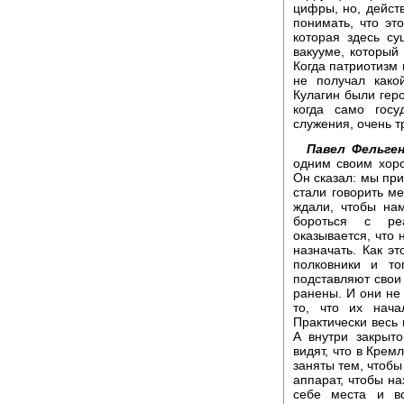
цифры, но, действ
понимать, что это
которая здесь су
вакууме, который
Когда патриотизм 
не получал како
Кулагин были гер
когда само госу
служения, очень т
Павел Фельген
одним своим хоро
Он сказал: мы при
стали говорить м
ждали, чтобы нам
бороться с ре
оказывается, что 
назначать. Как э
полковники и то
подставляют свои 
ранены. И они не 
то, что их нача
Практически весь 
А внутри закрыт
видят, что в Крем
заняты тем, чтоб
аппарат, чтобы на
себе места и в