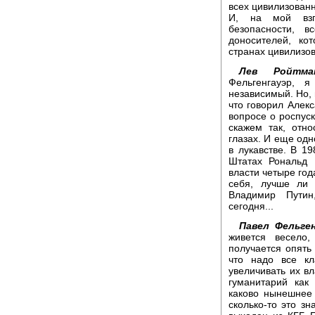
всех цивилизованн
И, на мой взгл
безопасности, в
доносителей, ко
странах цивилизо
Лев Ройтма
Фельгенгауэр, 
независимый. Но, 
что говорил Алек
вопросе о роспус
скажем так, отн
глазах. И еще одн
в лукавстве. В 1
Штатах Рональд 
власти четыре го
себя, лучше ли 
Владимир Путин
сегодня...
Павел Фельген
живется весело
получается опять 
что надо все кл
увеличивать их вл
гуманитарий как
каково нынешнее 
сколько-то это з