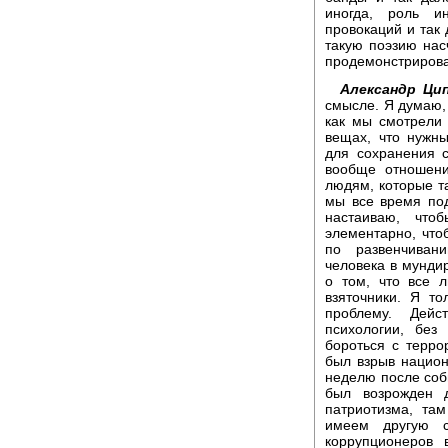
иногда, роль и
провокаций и так 
такую поэзию нас
продемонстрирова
Александр Цип
смысле. Я думаю,
как мы смотрели
вещах, что нужны
для сохранения 
вообще отношени
людям, которые т
мы все время по
настаиваю, что
элементарно, чт
по развенчиван
человека в мундир
о том, что все л
взяточники. Я т
проблему. Дейс
психологии, без
бороться с терро
был взрыв национ
неделю после собы
был возрожден д
патриотизма, та
имеем другую с
коррупционеров 