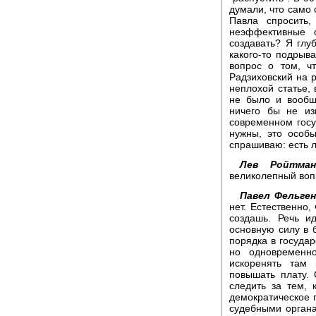
думали, что само 
Павла спросить,
неэффективные 
создавать? Я глу
какого-то подрыва
вопрос о том, ч
Радзиховский на р
неплохой статье, 
не было и вообщ
ничего бы не из
современном госу
нужны, это особ
спрашиваю: есть л
Лев Ройтман
великолепный вопр
Павел Фельген
нет. Естественно,
создашь. Речь и
основную силу в 
порядка в государ
но одновременно
искоренять там 
повышать плату. 
следить за тем, 
демократическое 
судебными органа