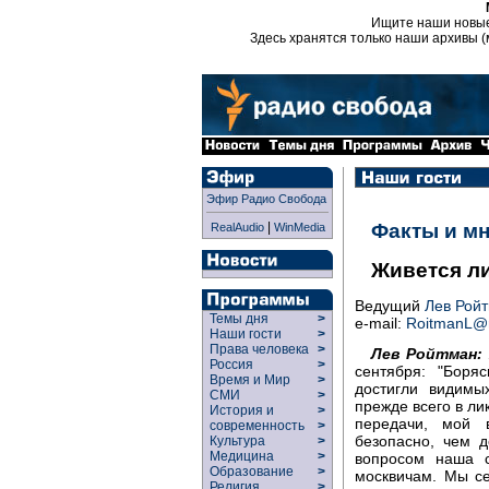
Ищите наши новы
Здесь хранятся только наши архивы (
Эфир Радио Свобода
|
Факты и м
RealAudio
WinMedia
Живется ли
Ведущий
Лев Рой
Темы дня
>
e-mail:
RoitmanL@r
Наши гости
>
Права человека
>
Лев Ройтман:
Россия
>
сентября: "Боря
Время и Мир
>
достигли видимы
СМИ
>
прежде всего в ли
История и
>
передачи, мой 
современность
>
безопасно, чем 
Культура
>
Медицина
>
вопросом наша с
Образование
>
москвичам. Мы с
Религия
>