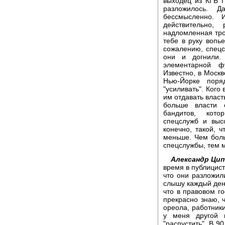
выходец из КГБ Г
разложилось. 
бессмысленно.
действительно,
надломленная трос
тебе в руку вопье
сожалению, спецсл
они и догнили.
элементарной ф
Известно, в Москв
Нью-Йорке поря
"усиливать". Кого 
им отдавать власт
больше власти 
бандитов, кото
спецслужб и выс
конечно, такой, 
меньше. Чем бол
спецслужбы, тем м
Александр Цип
время в публицист
что они разложили
слышу каждый день
что в правовом г
прекрасно знаю, ч
ореола, работник
у меня другой в
"распустить". В 9