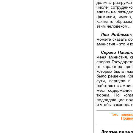
должны разгружат
числе сотрудник
влиять на пятьдес
фамилии, имена,
каким-то образом
этим человеком.
Лев Ройтман:
можете сказать о
амнистия - это и 
Сергей Пашин
меня амнистия, с
сперва Государст
от характера пре
которых была тяж
было решение Кон
сути, вернуло в
работают с амнис
мест содержания
тюрем. Но когд
подпадающие под 
и чтобы законодат
Текст переп
Принос
Другие перед