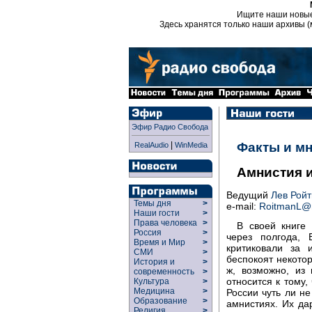
Ищите наши новы
Здесь хранятся только наши архивы (
Эфир Радио Свобода
|
Факты и м
RealAudio
WinMedia
Амнистия 
Ведущий
Лев Рой
Темы дня
>
e-mail:
RoitmanL@r
Наши гости
>
Права человека
>
В своей книге 
Россия
>
через полгода, 
Время и Мир
>
критиковали за 
СМИ
>
беспокоят некотор
История и
>
ж, возможно, из
современность
>
относится к тому
Культура
>
Медицина
>
России чуть ли не
Образование
>
амнистиях. Их дар
Религия
>