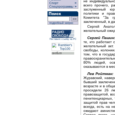
не индивидуально
Спорт
>
всего прочего, р
Спецпрограммы
>
заслуженный юр
политики и пра
Комитета "За г
заключенный, в д
подробный запрос
Сергей Анато
желательный ожид
Сергей Пашин
Поставьте ссылку на РС
те, кто работает
желательный акт
свободы, колонии
том, что в госуд
правоохранительн
80% людей, осв
оказываются в ме
Лев Ройтман:
Журавский, наверн
бывший заключенн
возрасте и в обще
просидели 26 ле
правозащитой, во
пенитенциарных, 
защитой прав чел
всегда, есть на н
ожидают амнисти
Скорее всего, н