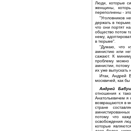
Люди, которые си
женщины, котор
переполнены - это
"Уголовников н
держать в тюрьме
что они портят на
общество потом та
нему, адоптироват
в тюрьме".
"Думаю, что н
амнистию или нет
сажают. К миниму
проблему можно 
амнистии, потому ч
их уже выпускать н
Итак, Андрей 
москвичей, как бы
Андрей Бабуш
отношения к так
Анатольевичем я 
возвращаются в м
стране составл
амнистированных
потому что каж
освобождения люд
которые являютс
дает более низк