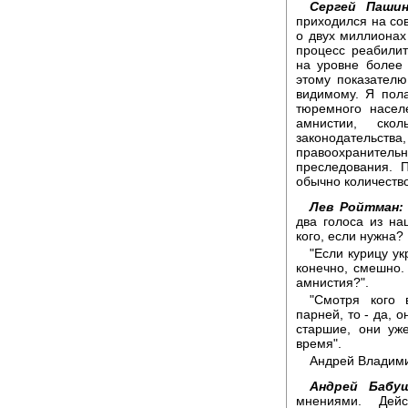
Сергей Пашин
приходился на сов
о двух миллионах
процесс реабилит
на уровне более 
этому показател
видимому. Я пол
тюремного насел
амнистии, ско
законодательств
правоохраните
преследования. 
обычно количеств
Лев Ройтман:
два голоса из на
кого, если нужна?
"Если курицу ук
конечно, смешно.
амнистия?".
"Смотря кого 
парней, то - да, 
старшие, они уж
время".
Андрей Владими
Андрей Бабуш
мнениями. Дей