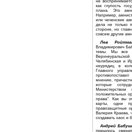
не воспринимает
как глупость гос
плана. Это амн
Например, амнисти
или чеченские ам
дела не только п
стороне, но глав
совсем другие амн
Лев Ройтма
Владимирович Баб
темы. Мы все 
Верхнеуральской 
Челябинская и Ир
неурядиц в кол
Главного управ
противопоставил
мнению, причастн
которые сотру
Министерством
положительных ор
права". Как вы 
карты, одни пр
правозащитные о
Валерия Краева, ч
создавать хаос и 
Андрей Бабуш
пришлось смени