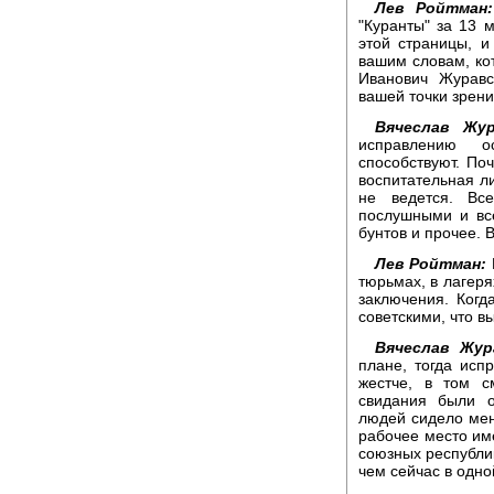
Лев Ройтман:
"Куранты" за 13
этой страницы, и
вашим словам, кот
Иванович Журавс
вашей точки зрен
Вячеслав Жур
исправлению о
способствуют. По
воспитательная л
не ведется. Вс
послушными и все
бунтов и прочее. 
Лев Ройтман:
тюрьмах, в лагеря
заключения. Ког
советскими, что в
Вячеслав Жур
плане, тогда исп
жестче, в том с
свидания были о
людей сидело мен
рабочее место им
союзных республи
чем сейчас в одно