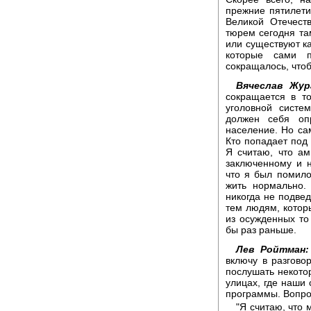
прежние пятилетия
Великой Отечест
тюрем сегодня там
или существуют ка
которые сами п
сокращалось, что
Вячеслав Жур
сокращается в т
уголовной систе
должен себя оп
население. Но са
Кто попадает под 
Я считаю, что ам
заключенному и 
что я был помило
жить нормально.
никогда не подвед
тем людям, котор
из осужденных то
бы раз раньше.
Лев Ройтман:
включу в разгово
послушать некото
улицах, где наши
программы. Вопро
"Я считаю, что