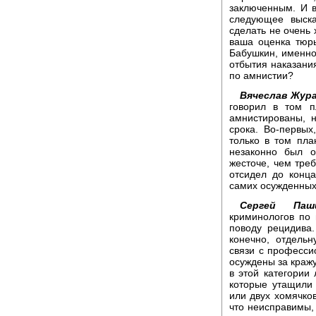
заключенным. И в
следующее выска
сделать не очень
ваша оценка тюр
Бабушкин, именно
отбытия наказания
по амнистии?
Вячеслав Жура
говорил в том п
амнистированы, 
срока. Во-первых
только в том пла
незаконно был о
жесточе, чем треб
отсидел до конца
самих осужденных,
Сергей Паши
криминологов по 
поводу рецидива.
конечно, отдель
связи с професси
осуждены за краж
в этой категории
которые утащили
или двух хомячков
что неисправимы, 