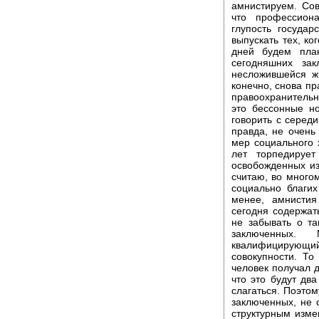
амнистируем. Сов
что профессион
глупость госуда
выпускать тех, ко
дней будем пла
сегодняшних за
несложившейся ж
конечно, снова пр
правоохранительн
это бессонные н
говорить с середи
правда, не очень
мер социального 
лет торпедируе
освобожденных из
считаю, во многом
социально благих
менее, амнисти
сегодня содержат
не забывать о та
заключенных.
квалифицирующий
совокупности. То
человек получал д
что это будут дв
слагаться. Поэтом
заключенных, не с
структурным изме