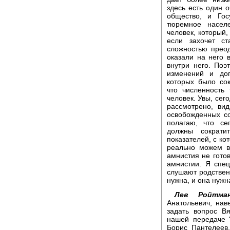
здесь есть один 
общество, и Гос
тюремное насел
человек, который,
если захочет с
сложностью прео
оказали на него 
внутри него. По
изменений и доп
которых было со
что численность
человек. Увы, сег
рассмотрено, ви
освобожденных со
полагаю, что с
должны сократи
показателей, с к
реально можем вл
амнистия не готов
амнистии. Я спец
слушают родствен
нужна, и она нужна
Лев Ройтман
Анатольевич, нав
задать вопрос В
нашей передаче 
Борис Пантелеев