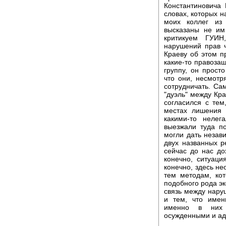
Константиновича 
словах, которых н
моих коллег из
высказаны не им
критикуем ГУИН
нарушений прав ч
Краеву об этом п
какие-то правоза
группу, он прост
что они, несмот
сотрудничать. Са
"дуэль" между Кр
согласился с тем
местах лишения 
какими-то неле
выезжали туда п
могли дать незав
двух названных р
сейчас до нас до
конечно, ситуаци
конечно, здесь н
тем методам, ко
подобного рода эк
связь между нару
и тем, что имен
именно в них 
осужденными и ад